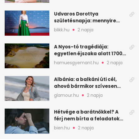
Udvaros Dorottya
születésnapja: mennyire
ismered a filmszerepeit?
blikk.hu
2 napja
A Nyos-tó tragédiája:
egyetlen éjszaka alatt 1700
ember halt meg
hamuesgyemant.hu
2 napja
Albánia: a balkáni úti cél,
ahová bármikor szívesen
visszamennék
glamour.hu
2 napja
Hétvége a barátnőkkel? A
férj nem bírta a feladatokat,
a feleség levegőt kér
bien.hu
2 napja