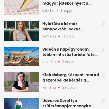
magyar játékos nyert a
2026. augusztus 4-i húzáson
blikk.hu
1 napja
Nyári Dia a kórházi
hónapokról: „Sokat
veszekedtem Istennel”
wmn.hu
1 napja
Videón a napágyroham:
több mint száz turista futott
a helyekért Tenerifén
drive.hu
2 napja
Klebelsberg Központ: marad
a szerepe, de kérdés a
hitelessége
wmn.hu
2 napja
Udvaros Dorottya
születésnapja: mennyire