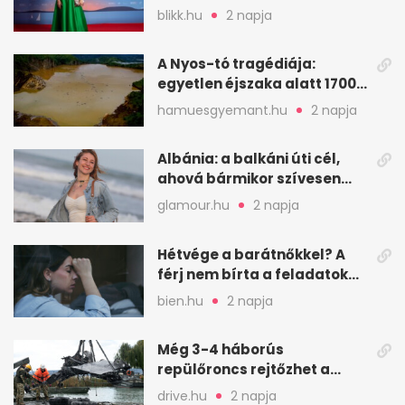
ismered a filmszerepeit?
blikk.hu
2 napja
A Nyos-tó tragédiája:
egyetlen éjszaka alatt 1700
ember halt meg
hamuesgyemant.hu
2 napja
Albánia: a balkáni úti cél,
ahová bármikor szívesen
visszamennék
glamour.hu
2 napja
Hétvége a barátnőkkel? A
férj nem bírta a feladatokat,
a feleség levegőt kér
bien.hu
2 napja
Még 3-4 háborús
repülőroncs rejtőzhet a
Balaton mélyén
drive.hu
2 napja