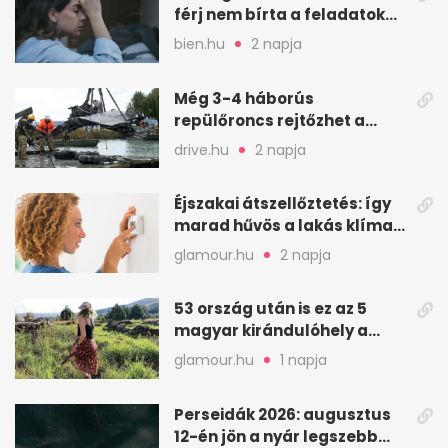
férj nem bírta a feladatokat,
a feleség levegőt kér
bien.hu
2 napja
Még 3-4 háborús
repülőroncs rejtőzhet a
Balaton mélyén
drive.hu
2 napja
Éjszakai átszellőztetés: így
marad hűvös a lakás klíma
nélkül
glamour.hu
2 napja
53 ország után is ez az 5
magyar kirándulóhely a
kedvencem
glamour.hu
1 napja
Perseidák 2026: augusztus
12-én jön a nyár legszebb