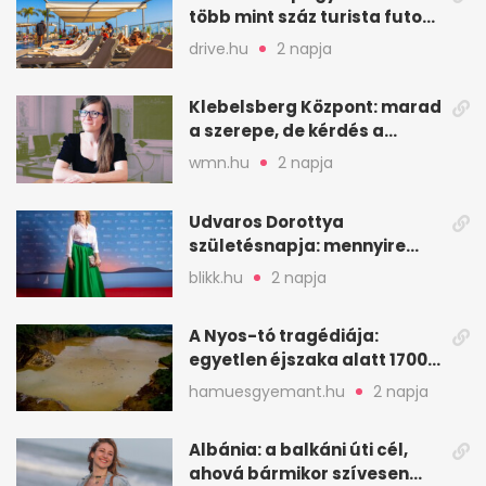
több mint száz turista futott
a helyekért Tenerifén
drive.hu
2 napja
Klebelsberg Központ: marad
a szerepe, de kérdés a
hitelessége
wmn.hu
2 napja
Udvaros Dorottya
születésnapja: mennyire
ismered a filmszerepeit?
blikk.hu
2 napja
A Nyos-tó tragédiája:
egyetlen éjszaka alatt 1700
ember halt meg
hamuesgyemant.hu
2 napja
Albánia: a balkáni úti cél,
ahová bármikor szívesen