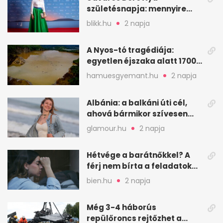
születésnapja: mennyire
ismered a filmszerepeit?
blikk.hu
2 napja
A Nyos-tó tragédiája:
egyetlen éjszaka alatt 1700
ember halt meg
hamuesgyemant.hu
2 napja
Albánia: a balkáni úti cél,
ahová bármikor szívesen
visszamennék
glamour.hu
2 napja
Hétvége a barátnőkkel? A
férj nem bírta a feladatokat,
a feleség levegőt kér
bien.hu
2 napja
Még 3-4 háborús
repülőroncs rejtőzhet a