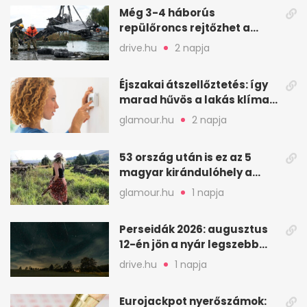
Még 3-4 háborús
repülőroncs rejtőzhet a
Balaton mélyén
drive.hu
2 napja
Éjszakai átszellőztetés: így
marad hűvös a lakás klíma
nélkül
glamour.hu
2 napja
53 ország után is ez az 5
magyar kirándulóhely a
kedvencem
glamour.hu
1 napja
Perseidák 2026: augusztus
12-én jön a nyár legszebb
csillaghullása
drive.hu
1 napja
Eurojackpot nyerőszámok: