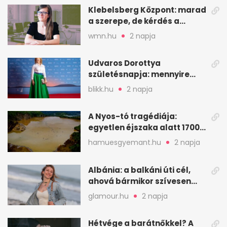
Klebelsberg Központ: marad
a szerepe, de kérdés a
hitelessége
wmn.hu
2 napja
Udvaros Dorottya
születésnapja: mennyire
ismered a filmszerepeit?
blikk.hu
2 napja
A Nyos-tó tragédiája:
egyetlen éjszaka alatt 1700
ember halt meg
hamuesgyemant.hu
2 napja
Albánia: a balkáni úti cél,
ahová bármikor szívesen
visszamennék
glamour.hu
2 napja
Hétvége a barátnőkkel? A