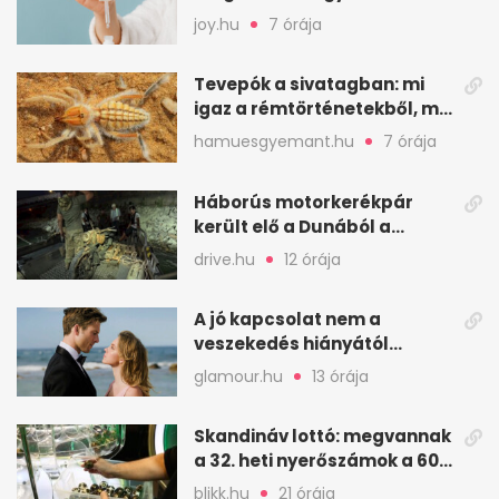
leghatásosabb
joy.hu
7 órája
öregedésgátló?
Tevepók a sivatagban: mi
igaz a rémtörténetekből, mi
nem
hamuesgyemant.hu
7 órája
Háborús motorkerékpár
került elő a Dunából a
Batthyány térnél
drive.hu
12 órája
A jó kapcsolat nem a
veszekedés hiányától
működik, hanem a vitától
glamour.hu
13 órája
Skandináv lottó: megvannak
a 32. heti nyerőszámok a 600
milliós játékhoz
blikk.hu
21 órája