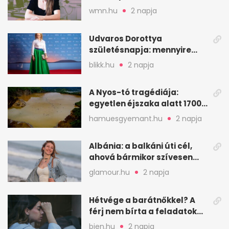
hitelessége
wmn.hu
2 napja
Udvaros Dorottya
születésnapja: mennyire
ismered a filmszerepeit?
blikk.hu
2 napja
A Nyos-tó tragédiája:
egyetlen éjszaka alatt 1700
ember halt meg
hamuesgyemant.hu
2 napja
Albánia: a balkáni úti cél,
ahová bármikor szívesen
visszamennék
glamour.hu
2 napja
Hétvége a barátnőkkel? A
férj nem bírta a feladatokat,
a feleség levegőt kér
bien.hu
2 napja