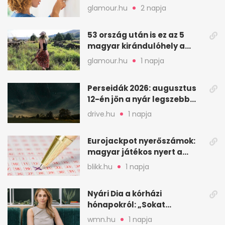
nélkül
glamour.hu
2 napja
53 ország után is ez az 5
magyar kirándulóhely a
kedvencem
glamour.hu
1 napja
Perseidák 2026: augusztus
12-én jön a nyár legszebb
csillaghullása
drive.hu
1 napja
Eurojackpot nyerőszámok:
magyar játékos nyert a
2026. augusztus 4-i húzáson
blikk.hu
1 napja
Nyári Dia a kórházi
hónapokról: „Sokat
veszekedtem Istennel”
wmn.hu
1 napja