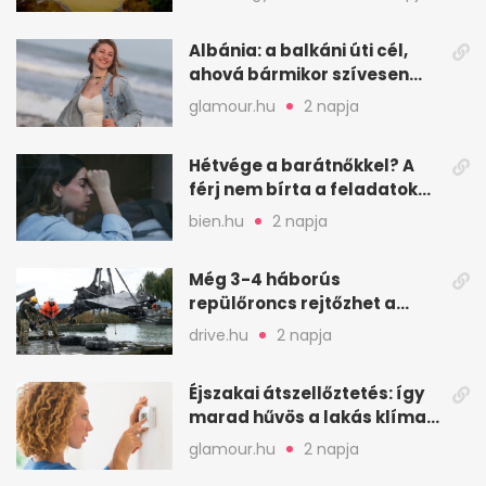
Albánia: a balkáni úti cél,
ahová bármikor szívesen
visszamennék
glamour.hu
2 napja
Hétvége a barátnőkkel? A
férj nem bírta a feladatokat,
a feleség levegőt kér
bien.hu
2 napja
Még 3-4 háborús
repülőroncs rejtőzhet a
Balaton mélyén
drive.hu
2 napja
Éjszakai átszellőztetés: így
marad hűvös a lakás klíma
nélkül
glamour.hu
2 napja