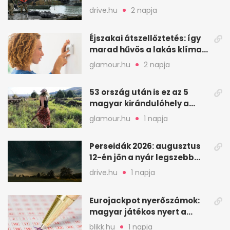
Balaton mélyén
drive.hu
2 napja
Éjszakai átszellőztetés: így
marad hűvös a lakás klíma
nélkül
glamour.hu
2 napja
53 ország után is ez az 5
magyar kirándulóhely a
kedvencem
glamour.hu
1 napja
Perseidák 2026: augusztus
12-én jön a nyár legszebb
csillaghullása
drive.hu
1 napja
Eurojackpot nyerőszámok:
magyar játékos nyert a
2026. augusztus 4-i húzáson
blikk.hu
1 napja