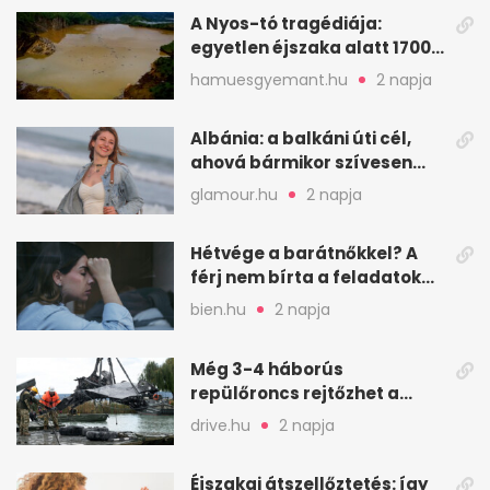
A Nyos-tó tragédiája:
egyetlen éjszaka alatt 1700
ember halt meg
hamuesgyemant.hu
2 napja
Albánia: a balkáni úti cél,
ahová bármikor szívesen
visszamennék
glamour.hu
2 napja
Hétvége a barátnőkkel? A
férj nem bírta a feladatokat,
a feleség levegőt kér
bien.hu
2 napja
Még 3-4 háborús
repülőroncs rejtőzhet a
Balaton mélyén
drive.hu
2 napja
Éjszakai átszellőztetés: így