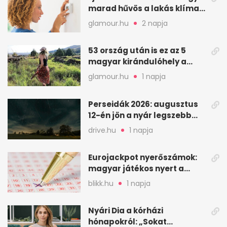
marad hűvös a lakás klíma
nélkül
glamour.hu
2 napja
53 ország után is ez az 5
magyar kirándulóhely a
kedvencem
glamour.hu
1 napja
Perseidák 2026: augusztus
12-én jön a nyár legszebb
csillaghullása
drive.hu
1 napja
Eurojackpot nyerőszámok:
magyar játékos nyert a
2026. augusztus 4-i húzáson
blikk.hu
1 napja
Nyári Dia a kórházi
hónapokról: „Sokat