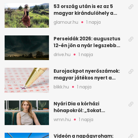
53 ország után is ez az 5
magyar kirándulóhely a
kedvencem
glamour.hu
1 napja
Perseidák 2026: augusztus
12-én jön a nyár legszebb
csillaghullása
drive.hu
1 napja
Eurojackpot nyerőszámok:
magyar játékos nyert a
2026. augusztus 4-i húzáson
blikk.hu
1 napja
Nyári Dia a kórházi
hónapokról: „Sokat
veszekedtem Istennel”
wmn.hu
1 napja
Videón a napágyroham: