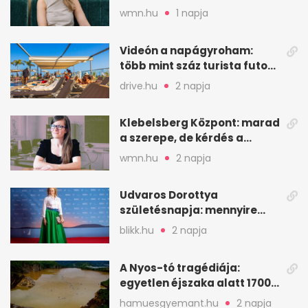
veszekedtem Istennel”
wmn.hu
1 napja
Videón a napágyroham:
több mint száz turista futott
a helyekért Tenerifén
drive.hu
2 napja
Klebelsberg Központ: marad
a szerepe, de kérdés a
hitelessége
wmn.hu
2 napja
Udvaros Dorottya
születésnapja: mennyire
ismered a filmszerepeit?
blikk.hu
2 napja
A Nyos-tó tragédiája:
egyetlen éjszaka alatt 1700
ember halt meg
hamuesgyemant.hu
2 napja