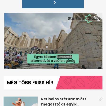
0
seconds
of
MÉG TÖBB FRISS HÍR
1
minute,
2
seconds
Retinolos szérum: miért
megosztó az egyik