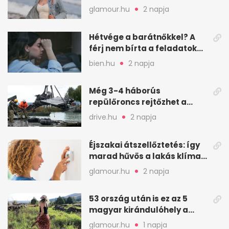
visszamennék
glamour.hu
2 napja
Hétvége a barátnőkkel? A
férj nem bírta a feladatokat,
a feleség levegőt kér
bien.hu
2 napja
Még 3-4 háborús
repülőroncs rejtőzhet a
Balaton mélyén
drive.hu
2 napja
Éjszakai átszellőztetés: így
marad hűvös a lakás klíma
nélkül
glamour.hu
2 napja
53 ország után is ez az 5
magyar kirándulóhely a
kedvencem
glamour.hu
1 napja