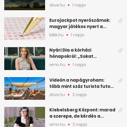
csillaghullása
drive.hu
1 napja
Eurojackpot nyerőszámok:
magyar játékos nyert a
2026. augusztus 4-i húzáson
blikk.hu
1 napja
Nyári Dia a kórházi
hónapokról: „Sokat
veszekedtem Istennel”
wmn.hu
1 napja
Videón a napágyroham:
több mint száz turista futott
a helyekért Tenerifén
drive.hu
2 napja
Klebelsberg Központ: marad
a szerepe, de kérdés a
hitelessége
wmn.hu
2 napja