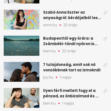
Szabó Anna Eszter az
anyaságról: kérdőjelből lesz
valaha felkiáltójel?
wmn.hu
23 órája
Budapesttől egy órára: a
Zsámbéki-tónál nyáron is
van hely
bien.hu
23 órája
7 tulajdonság, amit sok nő
vonzóbbnak tart az izmoknál
joy.hu
1 napja
Ilyen férfi mellett fogy el a
pénzed, az önbizalmad és a
nyugalmad
bien.hu
1 napja