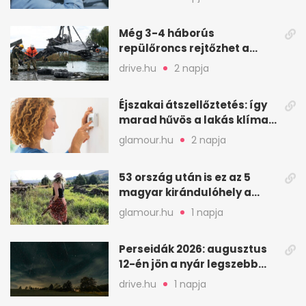
Még 3-4 háborús
repülőroncs rejtőzhet a
Balaton mélyén
drive.hu
2 napja
Éjszakai átszellőztetés: így
marad hűvös a lakás klíma
nélkül
glamour.hu
2 napja
53 ország után is ez az 5
magyar kirándulóhely a
kedvencem
glamour.hu
1 napja
Perseidák 2026: augusztus
12-én jön a nyár legszebb
csillaghullása
drive.hu
1 napja