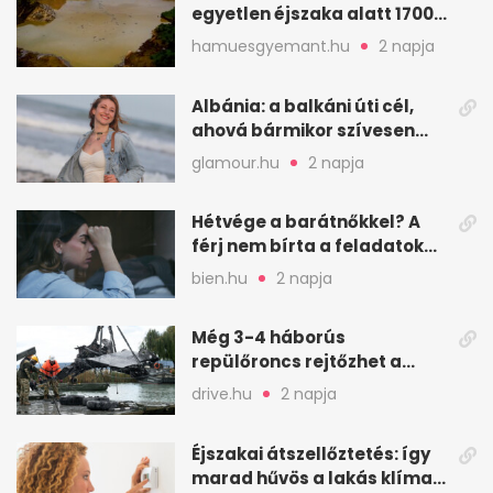
egyetlen éjszaka alatt 1700
ember halt meg
hamuesgyemant.hu
2 napja
Albánia: a balkáni úti cél,
ahová bármikor szívesen
visszamennék
glamour.hu
2 napja
Hétvége a barátnőkkel? A
férj nem bírta a feladatokat,
a feleség levegőt kér
bien.hu
2 napja
Még 3-4 háborús
repülőroncs rejtőzhet a
Balaton mélyén
drive.hu
2 napja
Éjszakai átszellőztetés: így
marad hűvös a lakás klíma