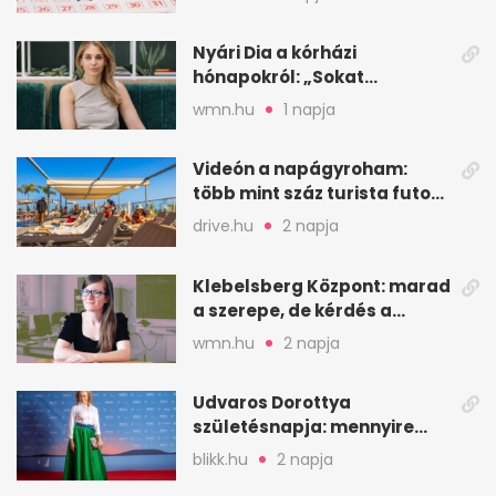
Nyári Dia a kórházi
hónapokról: „Sokat
veszekedtem Istennel”
wmn.hu
1 napja
Videón a napágyroham:
több mint száz turista futott
a helyekért Tenerifén
drive.hu
2 napja
Klebelsberg Központ: marad
a szerepe, de kérdés a
hitelessége
wmn.hu
2 napja
Udvaros Dorottya
születésnapja: mennyire
ismered a filmszerepeit?
blikk.hu
2 napja