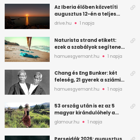
Az Iberia élőben közvetíti
augusztus 12-én a teljes
napfogyatkozást
drive.hu
1 napja
Naturista strand etikett:
ezek a szabályok segítenek
komfortosan lenni
hamuesgyemant.hu
1 napja
Chang és Eng Bunker: két
feleség, 21 gyerek a sziámi
ikrek életében
hamuesgyemant.hu
1 napja
53 ország után is ez az 5
magyar kirándulóhely a
kedvencem
glamour.hu
1 napja
Perseidák 2026: augusztus