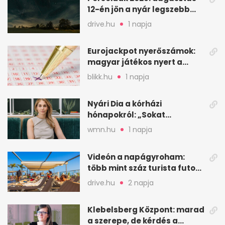
12-én jön a nyár legszebb
csillaghullása
drive.hu
1 napja
Eurojackpot nyerőszámok:
magyar játékos nyert a
2026. augusztus 4-i húzáson
blikk.hu
1 napja
Nyári Dia a kórházi
hónapokról: „Sokat
veszekedtem Istennel”
wmn.hu
1 napja
Videón a napágyroham:
több mint száz turista futott
a helyekért Tenerifén
drive.hu
2 napja
Klebelsberg Központ: marad
a szerepe, de kérdés a