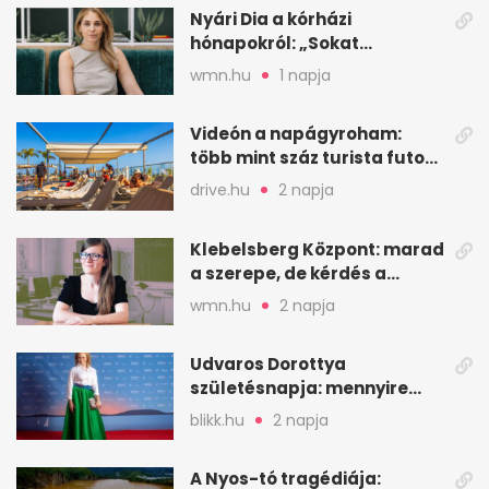
Nyári Dia a kórházi
hónapokról: „Sokat
veszekedtem Istennel”
wmn.hu
1 napja
Videón a napágyroham:
több mint száz turista futott
a helyekért Tenerifén
drive.hu
2 napja
Klebelsberg Központ: marad
a szerepe, de kérdés a
hitelessége
wmn.hu
2 napja
Udvaros Dorottya
születésnapja: mennyire
ismered a filmszerepeit?
blikk.hu
2 napja
A Nyos-tó tragédiája: