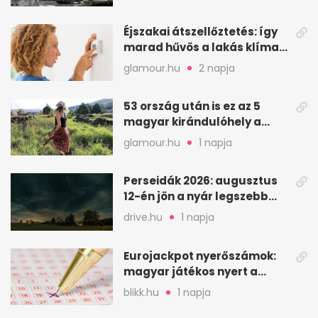
Éjszakai átszellőztetés: így
marad hűvös a lakás klíma
nélkül
glamour.hu
2 napja
53 ország után is ez az 5
magyar kirándulóhely a
kedvencem
glamour.hu
1 napja
Perseidák 2026: augusztus
12-én jön a nyár legszebb
csillaghullása
drive.hu
1 napja
Eurojackpot nyerőszámok:
magyar játékos nyert a
2026. augusztus 4-i húzáson
blikk.hu
1 napja