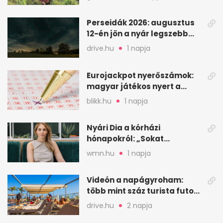
Perseidák 2026: augusztus
12-én jön a nyár legszebb
csillaghullása
drive.hu
1 napja
Eurojackpot nyerőszámok:
magyar játékos nyert a
2026. augusztus 4-i húzáson
blikk.hu
1 napja
Nyári Dia a kórházi
hónapokról: „Sokat
veszekedtem Istennel”
wmn.hu
1 napja
Videón a napágyroham:
több mint száz turista futott
a helyekért Tenerifén
drive.hu
2 napja