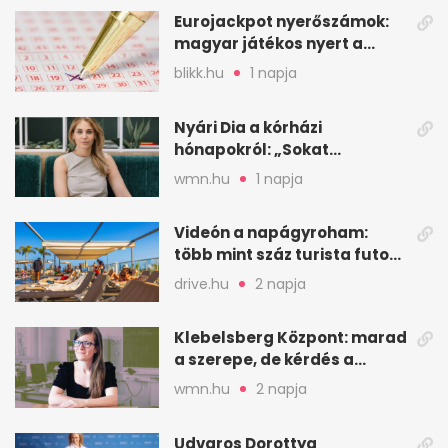
Eurojackpot nyerőszámok:
magyar játékos nyert a
2026. augusztus 4-i húzáson
blikk.hu
1 napja
Nyári Dia a kórházi
hónapokról: „Sokat
veszekedtem Istennel”
wmn.hu
1 napja
Videón a napágyroham:
több mint száz turista futott
a helyekért Tenerifén
drive.hu
2 napja
Klebelsberg Központ: marad
a szerepe, de kérdés a
hitelessége
wmn.hu
2 napja
Udvaros Dorottya