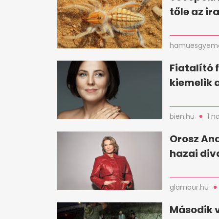
tőle az i
hamuesgyema
Fiatalító 
kiemelik 
bien.hu
1 n
Orosz And
hazai div
glamour.hu
Második 