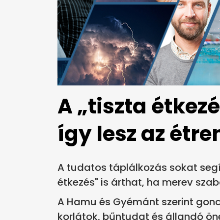
A „tiszta étkezé
így lesz az étr
A tudatos táplálkozás sokat segí
étkezés" is árthat, ha merev szab
A Hamu és Gyémánt szerint gondo
korlátok, bűntudat és állandó öne