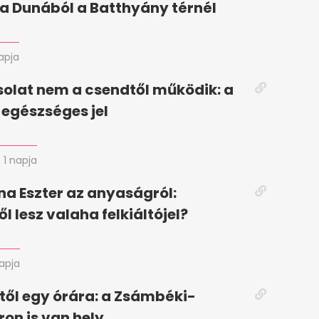
ő a Dunából a Batthyány térnél
napja
solat nem a csendtől működik: a
 egészséges jel
1 napja
a Eszter az anyaságról:
l lesz valaha felkiáltójel?
napja
ől egy órára: a Zsámbéki-
ron is van hely