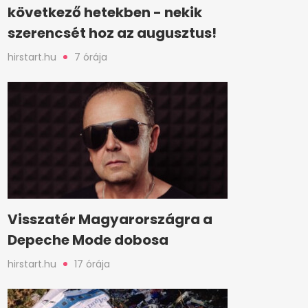
következő hetekben - nekik
szerencsét hoz az augusztus!
hirstart.hu
7 órája
Visszatér Magyarországra a
Depeche Mode dobosa
hirstart.hu
17 órája