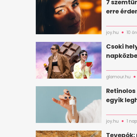
7 szemtün
erre érde
joy.hu
10 ór
Csoki hel
napközbe
glamour.hu
Retinolos
egyik le
joy.hu
1 nap
Tevepók: