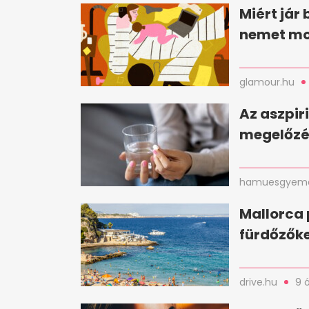
Miért jár
nemet m
glamour.hu
Az aszpir
megelőzé
hamuesgyema
Mallorca 
fürdőzőke
drive.hu
9 