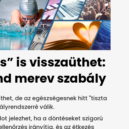
s” is visszaüthet:
end merev szabály
thet, de az egészségesnek hitt "tiszta
ályrendszerré válik.
t jelezhet, ha a döntéseket szigorú
llenőrzés irányítja, és az étkezés