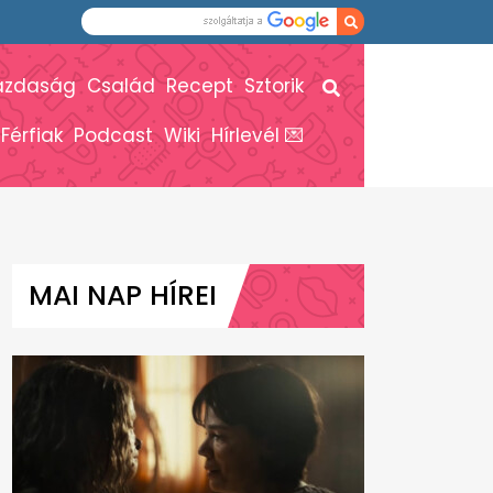
azdaság
Család
Recept
Sztorik
Férfiak
Podcast
Wiki
Hírlevél 💌
MAI NAP HÍREI