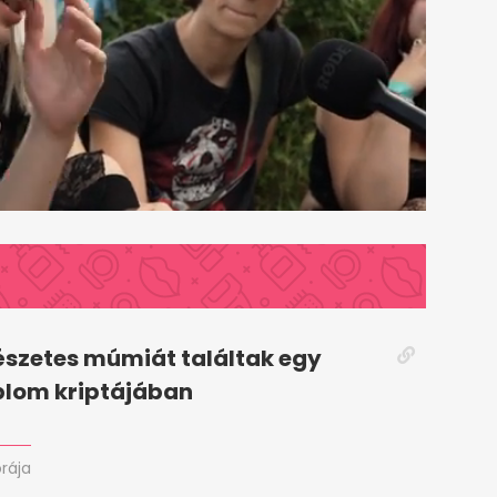
szetes múmiát találtak egy
plom kriptájában
órája