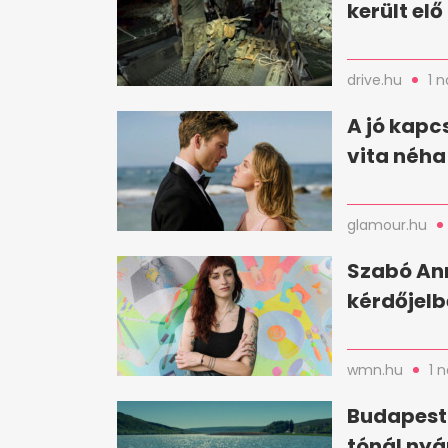
került el
drive.hu
1 
A jó kapc
vita néha
glamour.hu
Szabó Ann
kérdőjelbő
wmn.hu
1 
Budapestt
tónál nyá