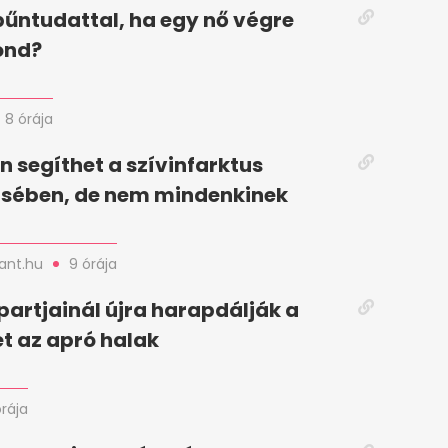
 bűntudattal, ha egy nő végre
ond?
8 órája
in segíthet a szívinfarktus
sében, de nem mindenkinek
nt.hu
9 órája
partjainál újra harapdálják a
t az apró halak
órája