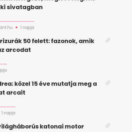
raki sivatagban
nt.hu
1 napja
frizurák 50 felett: fazonok, amik
az arcodat
apja
rea: közel 15 éve mutatja meg a
at arcait
1 napja
világháborús katonai motor