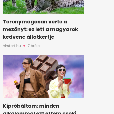
Toronymagasan verte a
mezőnyt: ez lett a magyarok
kedvenc állatkertje
hirstart.hu
7 órája
Kipróbáltam: minden
alkalommal ezt ettem csoki