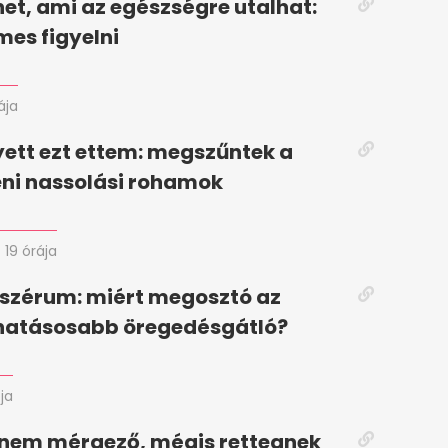
et, ami az egészségre utalhat:
mes figyelni
ája
yett ezt ettem: megszűntek a
ni nassolási rohamok
19 órája
 szérum: miért megosztó az
ghatásosabb öregedésgátló?
ja
 nem mérgező, mégis rettegnek