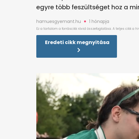
egyre több feszültséget hoz a 
hamuesgyemant.hu
1 hónapja
Eredeti cikk megnyitása