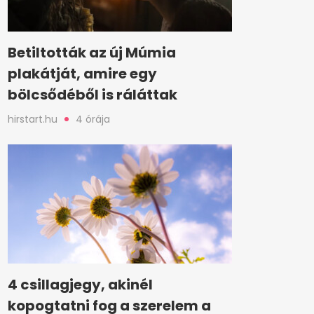
Betiltották az új Múmia
plakátját, amire egy
bölcsődéből is ráláttak
hirstart.hu
4 órája
4 csillagjegy, akinél
kopogtatni fog a szerelem a