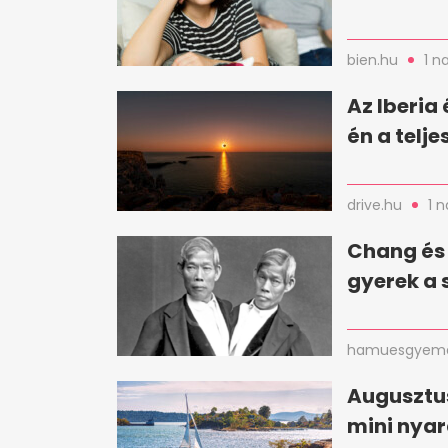
bien.hu
1 n
Az Iberia
én a telj
drive.hu
1 
Chang és 
gyerek a 
hamuesgyema
Augusztus
mini nya