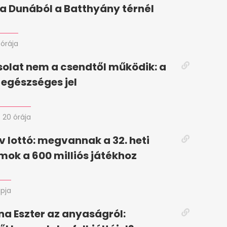
ő a Dunából a Batthyány térnél
 órája
solat nem a csendtől működik: a
 egészséges jel
20 órája
 lottó: megvannak a 32. heti
ok a 600 milliós játékhoz
apja
a Eszter az anyaságról: