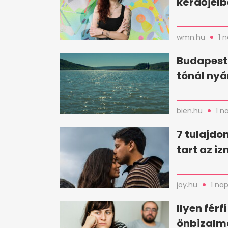
kérdőjelbő
wmn.hu
1 
Budapestt
tónál nyá
bien.hu
1 n
7 tulajdo
tart az i
joy.hu
1 nap
Ilyen férf
önbizalm