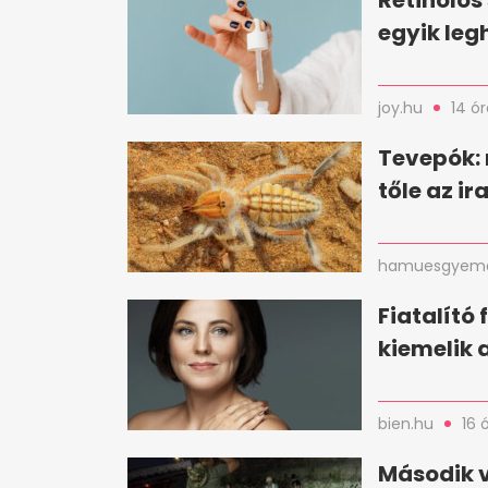
Retinolos
egyik le
joy.hu
14 ór
Tevepók:
tőle az i
hamuesgyema
Fiatalító 
kiemelik 
bien.hu
16 
Második 