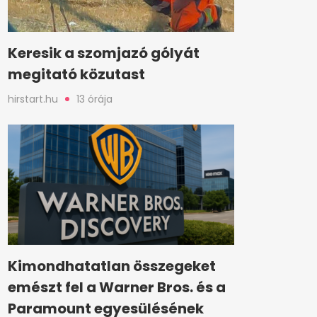
Keresik a szomjazó gólyát
megitató közutast
hirstart.hu
13 órája
Kimondhatatlan összegeket
emészt fel a Warner Bros. és a
Paramount egyesülésének