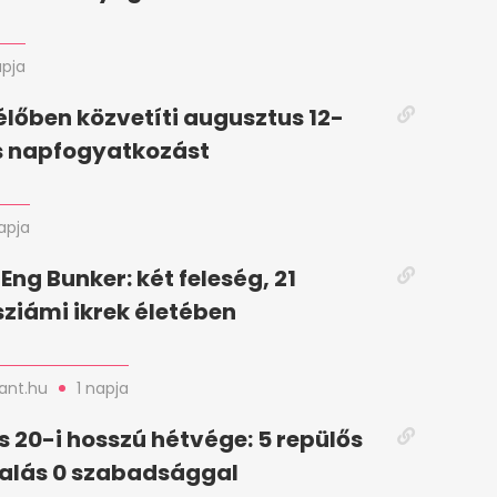
apja
 élőben közvetíti augusztus 12-
es napfogyatkozást
napja
Eng Bunker: két feleség, 21
sziámi ikrek életében
nt.hu
1 napja
 20-i hosszú hétvége: 5 repülős
ralás 0 szabadsággal