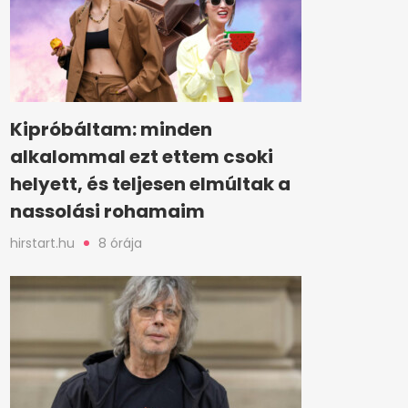
Kipróbáltam: minden
alkalommal ezt ettem csoki
helyett, és teljesen elmúltak a
nassolási rohamaim
hirstart.hu
8 órája