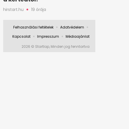
hirstart.hu
19 órája
Felhasználási feltételek
Adatvédelem
Kapcsolat
Impresszum
Médiaajánlat
2026 © Startlap, Minden jog fenntartva