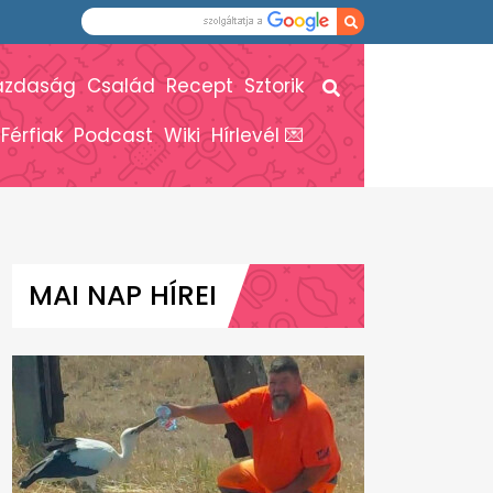
azdaság
Család
Recept
Sztorik
Férfiak
Podcast
Wiki
Hírlevél 💌
MAI NAP HÍREI