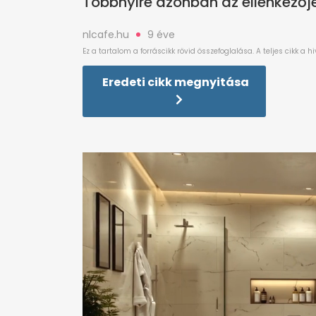
Többnyire azonban az ellenkezője 
nlcafe.hu
9 éve
Eredeti cikk megnyitása