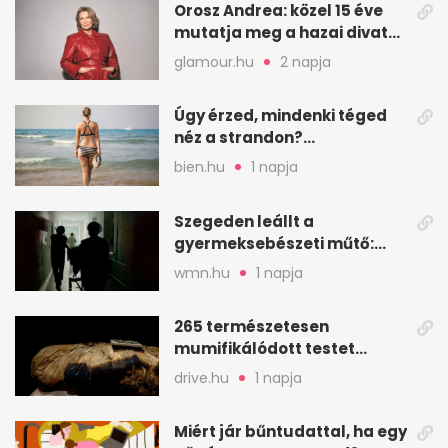
Orosz Andrea: közel 15 éve
mutatja meg a hazai divat
arcait
glamour.hu
2 napja
Úgy érzed, mindenki téged
néz a strandon?
Pszichológusok szerint más
bien.hu
1 napja
áll a háttérben
Szegeden leállt a
gyermeksebészeti műtő:
elfogytak a tartalékok
wmn.hu
1 napja
265 természetesen
mumifikálódott testet
találtak egy váci templom
drive.hu
1 napja
kriptájában
Miért jár bűntudattal, ha egy