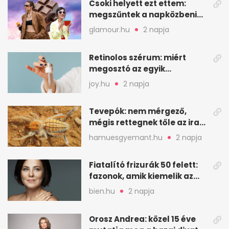
Csoki helyett ezt ettem:
megszűntek a napközbeni
nassolási rohamok
glamour.hu
2 napja
Retinolos szérum: miért
megosztó az egyik
leghatásosabb
joy.hu
2 napja
öregedésgátló?
Tevepók: nem mérgező,
mégis rettegnek tőle az iraki
sivatagban
hamuesgyemant.hu
2 napja
Fiatalító frizurák 50 felett:
fazonok, amik kiemelik az
arcodat
bien.hu
2 napja
Orosz Andrea: közel 15 éve