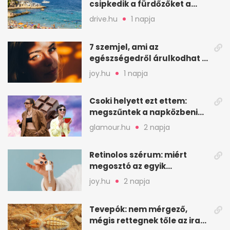
csipkedik a fürdőzőket a
halak a sekély vízben
drive.hu
1 napja
7 szemjel, ami az
egészségedről árulkodhat –
erre figyelj oda
joy.hu
1 napja
Csoki helyett ezt ettem:
megszűntek a napközbeni
nassolási rohamok
glamour.hu
2 napja
Retinolos szérum: miért
megosztó az egyik
leghatásosabb
joy.hu
2 napja
öregedésgátló?
Tevepók: nem mérgező,
mégis rettegnek tőle az iraki