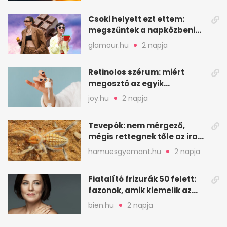
Csoki helyett ezt ettem:
megszűntek a napközbeni
nassolási rohamok
glamour.hu
2 napja
Retinolos szérum: miért
megosztó az egyik
leghatásosabb
joy.hu
2 napja
öregedésgátló?
Tevepók: nem mérgező,
mégis rettegnek tőle az iraki
sivatagban
hamuesgyemant.hu
2 napja
Fiatalító frizurák 50 felett:
fazonok, amik kiemelik az
arcodat
bien.hu
2 napja