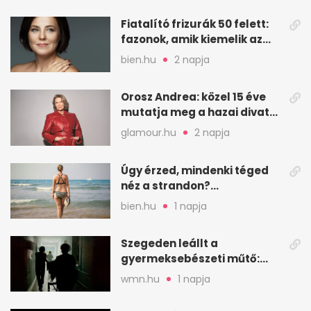
Fiatalító frizurák 50 felett:
fazonok, amik kiemelik az
arcodat
bien.hu
2 napja
Orosz Andrea: közel 15 éve
mutatja meg a hazai divat
arcait
glamour.hu
2 napja
Úgy érzed, mindenki téged
néz a strandon?
Pszichológusok szerint más
bien.hu
1 napja
áll a háttérben
Szegeden leállt a
gyermeksebészeti műtő:
elfogytak a tartalékok
wmn.hu
1 napja