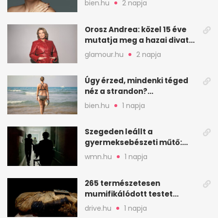
bien.hu
2 napja
Orosz Andrea: közel 15 éve
mutatja meg a hazai divat
arcait
glamour.hu
2 napja
Úgy érzed, mindenki téged
néz a strandon?
Pszichológusok szerint más
bien.hu
1 napja
áll a háttérben
Szegeden leállt a
gyermeksebészeti műtő:
elfogytak a tartalékok
wmn.hu
1 napja
265 természetesen
mumifikálódott testet
találtak egy váci templom
drive.hu
1 napja
kriptájában