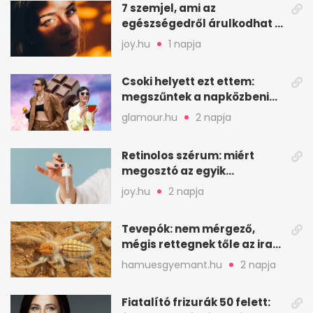
7 szemjel, ami az
egészségedről árulkodhat –
erre figyelj oda
joy.hu
1 napja
Csoki helyett ezt ettem:
megszűntek a napközbeni
nassolási rohamok
glamour.hu
2 napja
Retinolos szérum: miért
megosztó az egyik
leghatásosabb
joy.hu
2 napja
öregedésgátló?
Tevepók: nem mérgező,
mégis rettegnek tőle az iraki
sivatagban
hamuesgyemant.hu
2 napja
Fiatalító frizurák 50 felett: