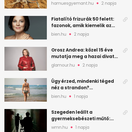
sivatagban
hamuesgyemant.hu
2 napja
Fiatalító frizurák 50 felett:
fazonok, amik kiemelik az
arcodat
bien.hu
2 napja
Orosz Andrea: közel 15 éve
mutatja meg a hazai divat
arcait
glamour.hu
2 napja
Úgy érzed, mindenki téged
néz a strandon?
Pszichológusok szerint más
bien.hu
1 napja
áll a háttérben
Szegeden leállt a
gyermeksebészeti műtő:
elfogytak a tartalékok
wmn.hu
1 napja