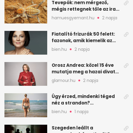
Tevepók: nem mérgező,
mégis rettegnek tőle az iraki
sivatagban
hamuesgyemant.hu
2 napja
Fiatalító frizurák 50 felett:
fazonok, amik kiemelik az
arcodat
bien.hu
2 napja
Orosz Andrea: közel 15 éve
mutatja meg a hazai divat
arcait
glamour.hu
2 napja
Úgy érzed, mindenki téged
néz a strandon?
Pszichológusok szerint más
bien.hu
1 napja
áll a háttérben
Szegeden leállt a