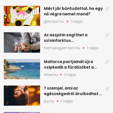
Miért jár bűntudattal, ha egy
nő végre nemet mond?
glamour.hu
1 napja
Az aszpirin segíthet a
szívinfarktus
megelőzésében, de nem
hamuesgyemant.hu
1 napja
mindenkinek
Mallorca partjainál újra
csipkedik a fürdőzőket a
halak a sekély vízben
drive.hu
1 napja
7 szemjel, ami az
egészségedről árulkodhat –
erre figyelj oda
joy.hu
1 napja