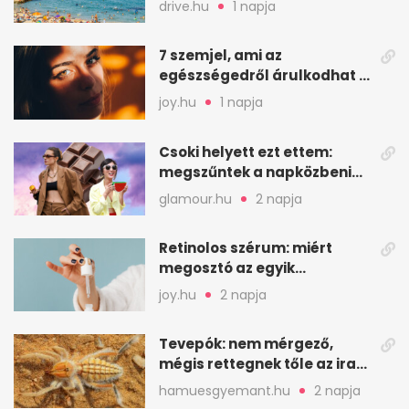
drive.hu
1 napja
7 szemjel, ami az
egészségedről árulkodhat –
erre figyelj oda
joy.hu
1 napja
Csoki helyett ezt ettem:
megszűntek a napközbeni
nassolási rohamok
glamour.hu
2 napja
Retinolos szérum: miért
megosztó az egyik
leghatásosabb
joy.hu
2 napja
öregedésgátló?
Tevepók: nem mérgező,
mégis rettegnek tőle az iraki
sivatagban
hamuesgyemant.hu
2 napja