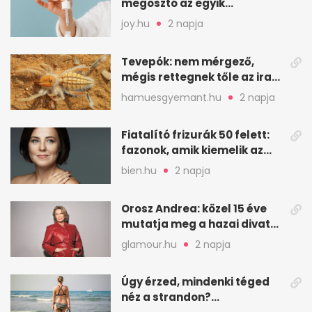
megosztó az egyik
leghatásosabb
joy.hu
2 napja
öregedésgátló?
Tevepók: nem mérgező,
mégis rettegnek tőle az iraki
sivatagban
hamuesgyemant.hu
2 napja
Fiatalító frizurák 50 felett:
fazonok, amik kiemelik az
arcodat
bien.hu
2 napja
Orosz Andrea: közel 15 éve
mutatja meg a hazai divat
arcait
glamour.hu
2 napja
Úgy érzed, mindenki téged
néz a strandon?