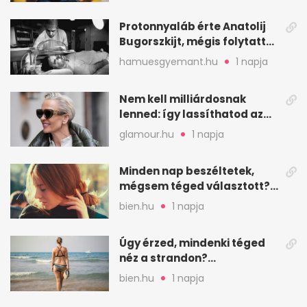
Protonnyaláb érte Anatolij
Bugorszkijt, mégis folytatta
a munkát
hamuesgyemant.hu
1 napja
Nem kell milliárdosnak
lenned: így lassíthatod az
öregedést a biológus szerint
glamour.hu
1 napja
Minden nap beszéltetek,
mégsem téged választott?
Ez az érzelmi csapda
bien.hu
1 napja
Úgy érzed, mindenki téged
néz a strandon?
Pszichológusok szerint más
bien.hu
1 napja
áll a háttérben