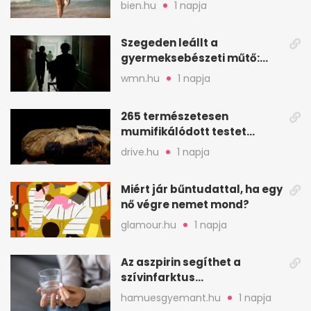
Pszichológusok szerint más
bien.hu
1 napja
áll a háttérben
Szegeden leállt a
gyermeksebészeti műtő:
elfogytak a tartalékok
wmn.hu
1 napja
265 természetesen
mumifikálódott testet
találtak egy váci templom
drive.hu
1 napja
kriptájában
Miért jár bűntudattal, ha egy
nő végre nemet mond?
glamour.hu
1 napja
Az aszpirin segíthet a
szívinfarktus
megelőzésében, de nem
hamuesgyemant.hu
1 napja
mindenkinek