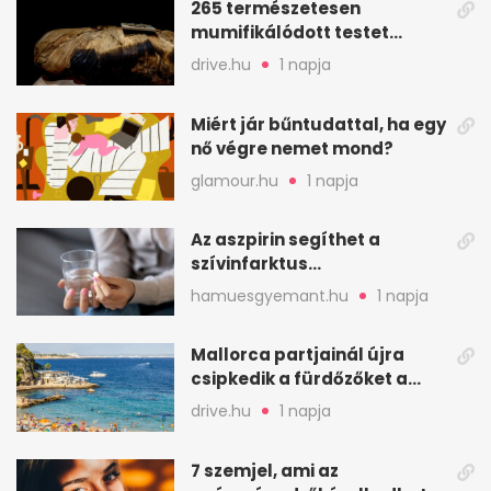
265 természetesen
mumifikálódott testet
találtak egy váci templom
drive.hu
1 napja
kriptájában
Miért jár bűntudattal, ha egy
nő végre nemet mond?
glamour.hu
1 napja
Az aszpirin segíthet a
szívinfarktus
megelőzésében, de nem
hamuesgyemant.hu
1 napja
mindenkinek
Mallorca partjainál újra
csipkedik a fürdőzőket a
halak a sekély vízben
drive.hu
1 napja
7 szemjel, ami az