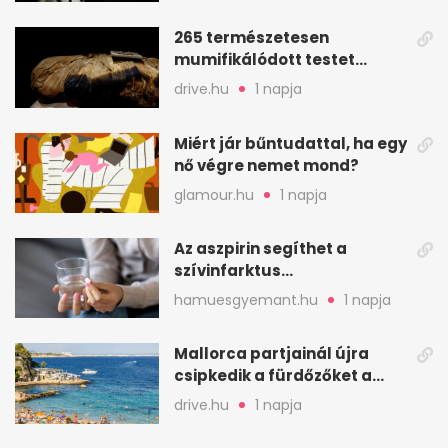
265 természetesen
mumifikálódott testet
találtak egy váci templom
drive.hu
1 napja
kriptájában
Miért jár bűntudattal, ha egy
nő végre nemet mond?
glamour.hu
1 napja
Az aszpirin segíthet a
szívinfarktus
megelőzésében, de nem
hamuesgyemant.hu
1 napja
mindenkinek
Mallorca partjainál újra
csipkedik a fürdőzőket a
halak a sekély vízben
drive.hu
1 napja