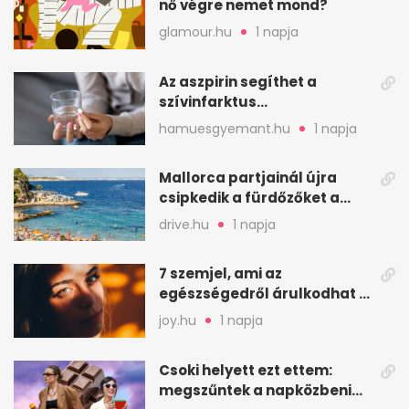
nő végre nemet mond?
glamour.hu
1 napja
Az aszpirin segíthet a
szívinfarktus
megelőzésében, de nem
hamuesgyemant.hu
1 napja
mindenkinek
Mallorca partjainál újra
csipkedik a fürdőzőket a
halak a sekély vízben
drive.hu
1 napja
7 szemjel, ami az
egészségedről árulkodhat –
erre figyelj oda
joy.hu
1 napja
Csoki helyett ezt ettem:
megszűntek a napközbeni