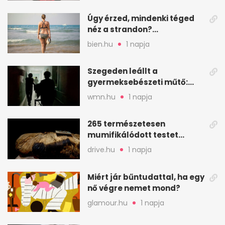
Úgy érzed, mindenki téged
néz a strandon?
Pszichológusok szerint más
bien.hu
1 napja
áll a háttérben
Szegeden leállt a
gyermeksebészeti műtő:
elfogytak a tartalékok
wmn.hu
1 napja
265 természetesen
mumifikálódott testet
találtak egy váci templom
drive.hu
1 napja
kriptájában
Miért jár bűntudattal, ha egy
nő végre nemet mond?
glamour.hu
1 napja