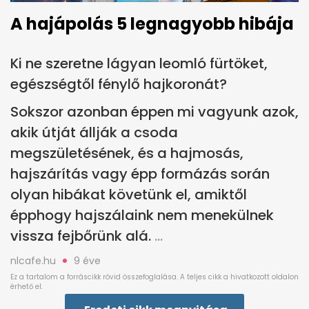
A hajápolás 5 legnagyobb hibája
Ki ne szeretne lágyan leomló fürtöket,
egészségtől fénylő hajkoronát?
Sokszor azonban éppen mi vagyunk azok,
akik útját állják a csoda
megszületésének, és a hajmosás,
hajszárítás vagy épp formázás során
olyan hibákat követünk el, amiktől
épphogy hajszálaink nem menekülnek
vissza fejbőrünk alá.
nlcafe.hu
9 éve