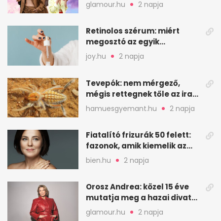
nassolási rohamok
glamour.hu
2 napja
Retinolos szérum: miért
megosztó az egyik
leghatásosabb
joy.hu
2 napja
öregedésgátló?
Tevepók: nem mérgező,
mégis rettegnek tőle az iraki
sivatagban
hamuesgyemant.hu
2 napja
Fiatalító frizurák 50 felett:
fazonok, amik kiemelik az
arcodat
bien.hu
2 napja
Orosz Andrea: közel 15 éve
mutatja meg a hazai divat
arcait
glamour.hu
2 napja