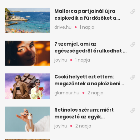
Mallorca partjainál újra
csipkedik a fürdőzőket a
halak a sekély vízben
drive.hu
1 napja
7 szemjel, ami az
egészségedről árulkodhat –
erre figyelj oda
joy.hu
1 napja
Csoki helyett ezt ettem:
megszűntek a napközbeni
nassolási rohamok
glamour.hu
2 napja
Retinolos szérum: miért
megosztó az egyik
leghatásosabb
joy.hu
2 napja
öregedésgátló?