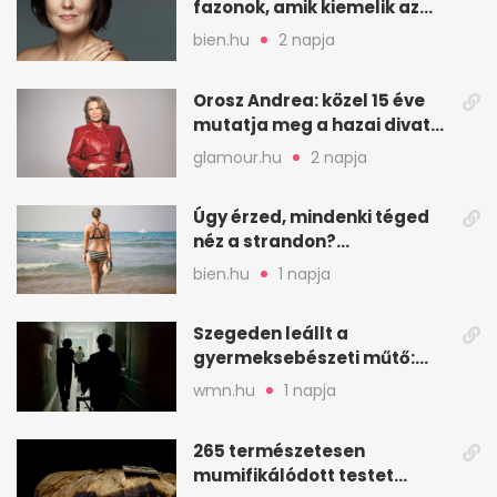
fazonok, amik kiemelik az
arcodat
bien.hu
2 napja
Orosz Andrea: közel 15 éve
mutatja meg a hazai divat
arcait
glamour.hu
2 napja
Úgy érzed, mindenki téged
néz a strandon?
Pszichológusok szerint más
bien.hu
1 napja
áll a háttérben
Szegeden leállt a
gyermeksebészeti műtő:
elfogytak a tartalékok
wmn.hu
1 napja
265 természetesen
mumifikálódott testet