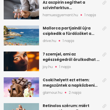
Az aszpirin segíthet a
szívinfarktus
megelőzésében, de nem
hamuesgyemant.hu
1 napja
mindenkinek
Mallorca partjainál újra
csipkedik a fürdőzőket a
halak a sekély vízben
drive.hu
1 napja
7 szemjel, ami az
egészségedről árulkodhat –
erre figyelj oda
joy.hu
1 napja
Csoki helyett ezt ettem:
megszűntek a napközbeni
nassolási rohamok
glamour.hu
2 napja
Retinolos szérum: miért