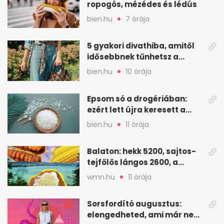
ropogós, mézédes és lédús
bien.hu
7 órája
5 gyakori divathiba, amitől
idősebbnek tűnhetsz a
korodnál
bien.hu
10 órája
Epsom só a drogériában:
ezért lett újra keresett a
magnézium-szulfát
bien.hu
11 órája
Balaton: hekk 5200, sajtos-
tejfölös lángos 2600, a
strandolás könnyen tízezres
wmn.hu
11 órája
Sorsfordító augusztus:
elengedheted, ami már nem