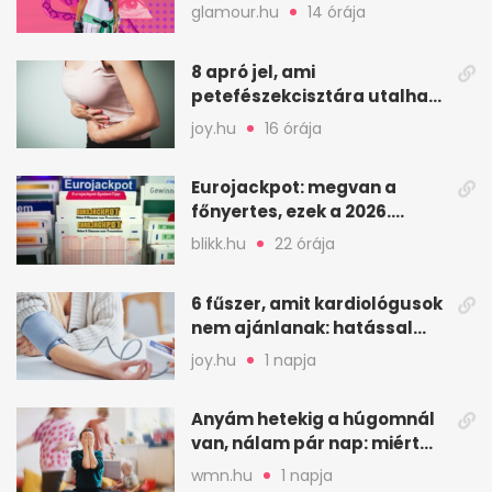
szolgál téged
glamour.hu
14 órája
8 apró jel, ami
petefészekcisztára utalhat,
és mikor érdemes orvoshoz
joy.hu
16 órája
menni
Eurojackpot: megvan a
főnyertes, ezek a 2026.
augusztus 7-i számok
blikk.hu
22 órája
6 fűszer, amit kardiológusok
nem ajánlanak: hatással
lehet a vérnyomásra
joy.hu
1 napja
Anyám hetekig a húgomnál
van, nálam pár nap: miért
fáj ennyire?
wmn.hu
1 napja