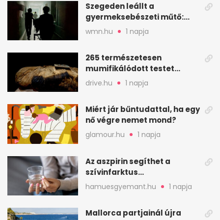
Szegeden leállt a
gyermeksebészeti műtő:
elfogytak a tartalékok
wmn.hu
1 napja
265 természetesen
mumifikálódott testet
találtak egy váci templom
drive.hu
1 napja
kriptájában
Miért jár bűntudattal, ha egy
nő végre nemet mond?
glamour.hu
1 napja
Az aszpirin segíthet a
szívinfarktus
megelőzésében, de nem
hamuesgyemant.hu
1 napja
mindenkinek
Mallorca partjainál újra