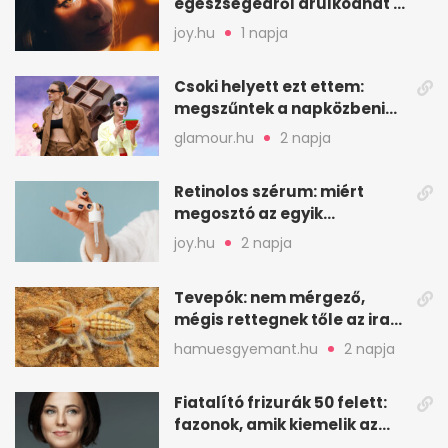
egészségedről árulkodhat –
erre figyelj oda
joy.hu
1 napja
Csoki helyett ezt ettem:
megszűntek a napközbeni
nassolási rohamok
glamour.hu
2 napja
Retinolos szérum: miért
megosztó az egyik
leghatásosabb
joy.hu
2 napja
öregedésgátló?
Tevepók: nem mérgező,
mégis rettegnek tőle az iraki
sivatagban
hamuesgyemant.hu
2 napja
Fiatalító frizurák 50 felett:
fazonok, amik kiemelik az
arcodat