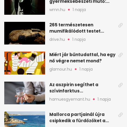
gyermeksebészeti műtő:
elfogytak a tartalékok
wmn.hu
1 napja
265 természetesen
mumifikálódott testet
találtak egy váci templom
drive.hu
1 napja
kriptájában
Miért jár bűntudattal, ha egy
nő végre nemet mond?
glamour.hu
1 napja
Az aszpirin segíthet a
szívinfarktus
megelőzésében, de nem
hamuesgyemant.hu
1 napja
mindenkinek
Mallorca partjainál újra
csipkedik a fürdőzőket a
halak a sekély vízben