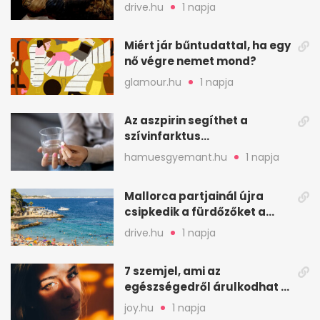
találtak egy váci templom
drive.hu
1 napja
kriptájában
Miért jár bűntudattal, ha egy
nő végre nemet mond?
glamour.hu
1 napja
Az aszpirin segíthet a
szívinfarktus
megelőzésében, de nem
hamuesgyemant.hu
1 napja
mindenkinek
Mallorca partjainál újra
csipkedik a fürdőzőket a
halak a sekély vízben
drive.hu
1 napja
7 szemjel, ami az
egészségedről árulkodhat –
erre figyelj oda
joy.hu
1 napja