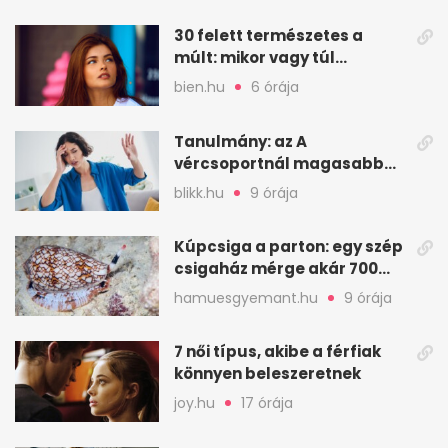
30 felett természetes a
múlt: mikor vagy túl
válogatós a párkeresésben?
bien.hu
6 órája
Tanulmány: az A
vércsoportnál magasabb
lehet a korai sztrók
blikk.hu
9 órája
kockázata
Kúpcsiga a parton: egy szép
csigaház mérge akár 700
embert is megölhet
hamuesgyemant.hu
9 órája
7 női típus, akibe a férfiak
könnyen beleszeretnek
joy.hu
17 órája