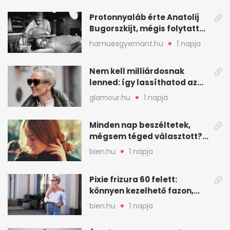
Protonnyaláb érte Anatolij
Bugorszkijt, mégis folytatta
a munkát
hamuesgyemant.hu
1 napja
Nem kell milliárdosnak
lenned: így lassíthatod az
öregedést a biológus szerint
glamour.hu
1 napja
Minden nap beszéltetek,
mégsem téged választott?
Ez az érzelmi csapda
bien.hu
1 napja
Pixie frizura 60 felett:
könnyen kezelhető fazon,
ami karaktert ad
bien.hu
1 napja