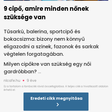
9 cipő, amire minden nőnek
szüksége van
Tűsarkú, balerina, sportcipő és
bokacsizma: bizony nem könnyű
eligazodni a színek, fazonok és sarkak
végtelen forgatagában.
Milyen cipőkre van szükség egy női
gardróbban?
nlcafe.hu
9 éve
Eredeti cikk megnyitása