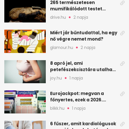
265 természetesen
mumifikálódott testet
találtak egy váci templom
drive.hu
2 napja
kriptájában
Miért jár bűntudattal, ha egy
nő végre nemet mond?
glamour.hu
2 napja
8 apró jel, ami
petefészekcisztára utalhat
– mire figyelj
joy.hu
1 napja
Eurojackpot: megvan a
főnyertes, ezek a 2026.
augusztus 7-i számok
blikk.hu
1 napja
6 fűszer, amit kardiológusok