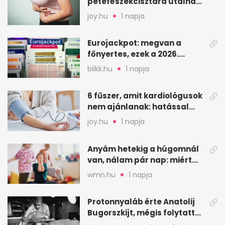
petefészekcisztára utalhat
– mire figyelj
joy.hu
1 napja
Eurojackpot: megvan a
főnyertes, ezek a 2026.
augusztus 7-i számok
blikk.hu
1 napja
6 fűszer, amit kardiológusok
nem ajánlanak: hatással
lehet a vérnyomásra
joy.hu
1 napja
Anyám hetekig a húgomnál
van, nálam pár nap: miért
fáj ennyire?
wmn.hu
1 napja
Protonnyaláb érte Anatolij
Bugorszkijt, mégis folytatta
a munkát