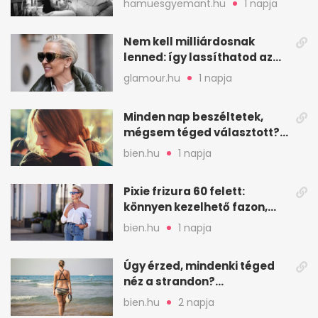
hamuesgyemant.hu
1 napja
Nem kell milliárdosnak
lenned: így lassíthatod az
öregedést a biológus szerint
glamour.hu
1 napja
Minden nap beszéltetek,
mégsem téged választott?
Ez az érzelmi csapda
bien.hu
1 napja
Pixie frizura 60 felett:
könnyen kezelhető fazon,
ami karaktert ad
bien.hu
1 napja
Úgy érzed, mindenki téged
néz a strandon?
Pszichológusok szerint más
bien.hu
2 napja
áll a háttérben