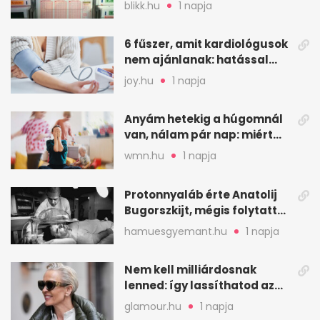
augusztus 7-i számok
blikk.hu
1 napja
6 fűszer, amit kardiológusok
nem ajánlanak: hatással
lehet a vérnyomásra
joy.hu
1 napja
Anyám hetekig a húgomnál
van, nálam pár nap: miért
fáj ennyire?
wmn.hu
1 napja
Protonnyaláb érte Anatolij
Bugorszkijt, mégis folytatta
a munkát
hamuesgyemant.hu
1 napja
Nem kell milliárdosnak
lenned: így lassíthatod az
öregedést a biológus szerint
glamour.hu
1 napja