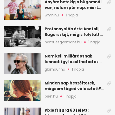
Anyám hetekig a húgomnál
van, nálam pár nap: miért
fáj ennyire?
wmn.hu
1 napja
Protonnyaláb érte Anatolij
Bugorszkijt, mégis folytatta
a munkát
hamuesgyemant.hu
1 napja
Nem kell milliárdosnak
lenned: így lassíthatod az
öregedést a biológus szerint
glamour.hu
1 napja
Minden nap beszéltetek,
mégsem téged választott?
Ez az érzelmi csapda
bien.hu
1 napja
Pixie frizura 60 felett: