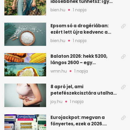
idősebbnek tűnhetsz: így
frissíts a megjelenéseden
bien.hu
1 napja
Epsom só a drogériában:
ezért lett újra kedvenc a
magnézium-szulfát
bien.hu
1 napja
Balaton 2026: hekk 5200,
lángos 2600 – egy
strandnap gyorsan tízezres
wmn.hu
1 napja
8 apró jel, ami
petefészekcisztára utalhat
– mire figyelj
joy.hu
1 napja
Eurojackpot: megvan a
főnyertes, ezek a 2026.