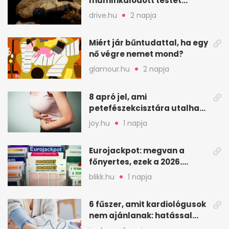
mumifikálódott testet
találtak egy váci templom
drive.hu
2 napja
kriptájában
Miért jár bűntudattal, ha egy
nő végre nemet mond?
glamour.hu
2 napja
8 apró jel, ami
petefészekcisztára utalhat
– mire figyelj
joy.hu
1 napja
Eurojackpot: megvan a
főnyertes, ezek a 2026.
augusztus 7-i számok
blikk.hu
1 napja
6 fűszer, amit kardiológusok
nem ajánlanak: hatással
lehet a vérnyomásra