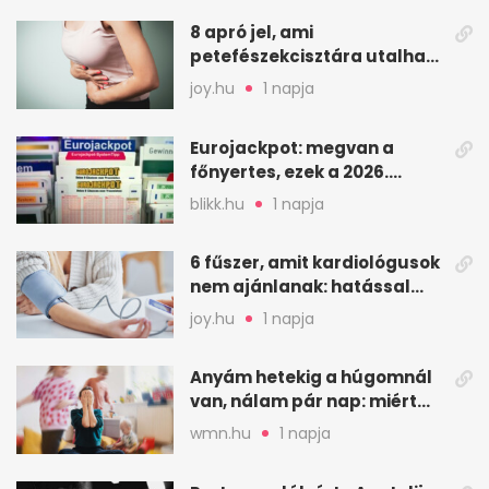
8 apró jel, ami
petefészekcisztára utalhat
– mire figyelj
joy.hu
1 napja
Eurojackpot: megvan a
főnyertes, ezek a 2026.
augusztus 7-i számok
blikk.hu
1 napja
6 fűszer, amit kardiológusok
nem ajánlanak: hatással
lehet a vérnyomásra
joy.hu
1 napja
Anyám hetekig a húgomnál
van, nálam pár nap: miért
fáj ennyire?
wmn.hu
1 napja