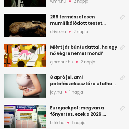
wmn.hu
2 napja
265 természetesen
mumifikálódott testet
találtak egy váci templom
drive.hu
2 napja
kriptájában
Miért jár bűntudattal, ha egy
nő végre nemet mond?
glamour.hu
2 napja
8 apró jel, ami
petefészekcisztára utalhat
– mire figyelj
joy.hu
1 napja
Eurojackpot: megvan a
főnyertes, ezek a 2026.
augusztus 7-i számok
blikk.hu
1 napja