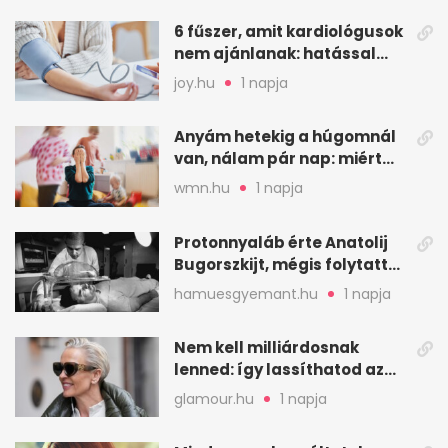
6 fűszer, amit kardiológusok
nem ajánlanak: hatással
lehet a vérnyomásra
joy.hu
1 napja
Anyám hetekig a húgomnál
van, nálam pár nap: miért
fáj ennyire?
wmn.hu
1 napja
Protonnyaláb érte Anatolij
Bugorszkijt, mégis folytatta
a munkát
hamuesgyemant.hu
1 napja
Nem kell milliárdosnak
lenned: így lassíthatod az
öregedést a biológus szerint
glamour.hu
1 napja