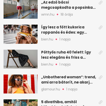
„Az edző bácsi
megcsapkodta a popsinkat”
– Klára nyári táboros
wmn.hu
18 órája
története
Így lesz a főtt kukorica
roppanós és édes: egy
zöldséges trükkje
bien.hu
1 napja
Pöttyös ruha 40 felett: így
lesz elegáns és friss a
kedvenc minta
bien.hu
1 napja
„Unbothered woman”: trend,
ami arra bátorít, ne akarj
mindenkinek megfelelni
glamour.hu
1 napja
5 divathiba, amitől