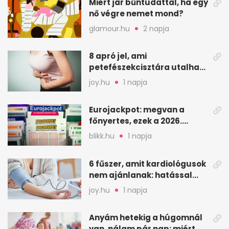
Miért jár bűntudattal, ha egy
nő végre nemet mond?
glamour.hu
2 napja
8 apró jel, ami
petefészekcisztára utalhat
– mire figyelj
joy.hu
1 napja
Eurojackpot: megvan a
főnyertes, ezek a 2026.
augusztus 7-i számok
blikk.hu
1 napja
6 fűszer, amit kardiológusok
nem ajánlanak: hatással
lehet a vérnyomásra
joy.hu
1 napja
Anyám hetekig a húgomnál
van, nálam pár nap: miért