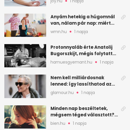
joy.hu
1 napja
Anyám hetekig a húgomnál
van, nálam pár nap: miért
fáj ennyire?
wmn.hu
1 napja
Protonnyaláb érte Anatolij
Bugorszkijt, mégis folytatta
a munkát
hamuesgyemant.hu
1 napja
Nem kell milliárdosnak
lenned: így lassíthatod az
öregedést a biológus szerint
glamour.hu
1 napja
Minden nap beszéltetek,
mégsem téged választott?
Ez az érzelmi csapda
bien.hu
1 napja