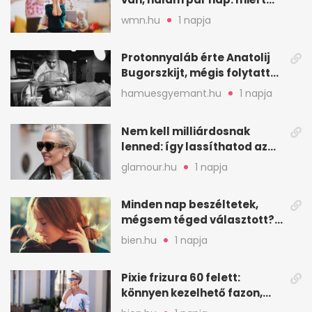
fáj ennyire?
wmn.hu
1 napja
Protonnyaláb érte Anatolij
Bugorszkijt, mégis folytatta
a munkát
hamuesgyemant.hu
1 napja
Nem kell milliárdosnak
lenned: így lassíthatod az
öregedést a biológus szerint
glamour.hu
1 napja
Minden nap beszéltetek,
mégsem téged választott?
Ez az érzelmi csapda
bien.hu
1 napja
Pixie frizura 60 felett:
könnyen kezelhető fazon,
ami karaktert ad