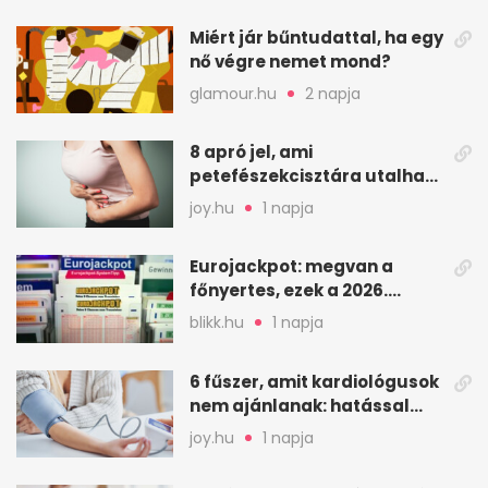
Miért jár bűntudattal, ha egy
nő végre nemet mond?
glamour.hu
2 napja
8 apró jel, ami
petefészekcisztára utalhat
– mire figyelj
joy.hu
1 napja
Eurojackpot: megvan a
főnyertes, ezek a 2026.
augusztus 7-i számok
blikk.hu
1 napja
6 fűszer, amit kardiológusok
nem ajánlanak: hatással
lehet a vérnyomásra
joy.hu
1 napja