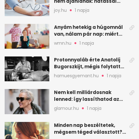
nem ajánlanak: hatással
lehet a vérnyomásra
joy.hu
1 napja
Anyám hetekig a húgomnál
van, nálam pár nap: miért
fáj ennyire?
wmn.hu
1 napja
Protonnyaláb érte Anatolij
Bugorszkijt, mégis folytatta
a munkát
hamuesgyemant.hu
1 napja
Nem kell milliárdosnak
lenned: így lassíthatod az
öregedést a biológus szerint
glamour.hu
1 napja
Minden nap beszéltetek,
mégsem téged választott?
Ez az érzelmi csapda