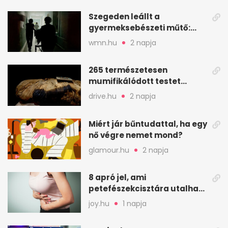
Szegeden leállt a
gyermeksebészeti műtő:
elfogytak a tartalékok
wmn.hu
2 napja
265 természetesen
mumifikálódott testet
találtak egy váci templom
drive.hu
2 napja
kriptájában
Miért jár bűntudattal, ha egy
nő végre nemet mond?
glamour.hu
2 napja
8 apró jel, ami
petefészekcisztára utalhat
– mire figyelj
joy.hu
1 napja