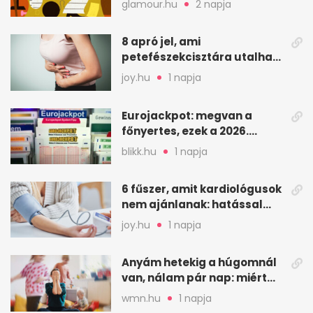
glamour.hu
2 napja
8 apró jel, ami
petefészekcisztára utalhat
– mire figyelj
joy.hu
1 napja
Eurojackpot: megvan a
főnyertes, ezek a 2026.
augusztus 7-i számok
blikk.hu
1 napja
6 fűszer, amit kardiológusok
nem ajánlanak: hatással
lehet a vérnyomásra
joy.hu
1 napja
Anyám hetekig a húgomnál
van, nálam pár nap: miért
fáj ennyire?
wmn.hu
1 napja