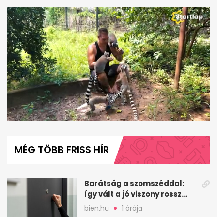
0
seconds
of
MÉG TÖBB FRISS HÍR
7
minutes,
31
seconds
Barátság a szomszéddal:
így vált a jó viszony rossz
döntéssé
bien.hu
1 órája