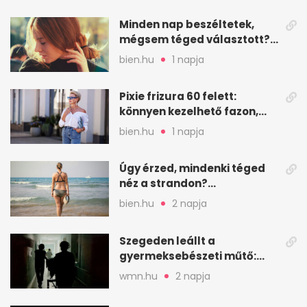
Minden nap beszéltetek,
mégsem téged választott?
Ez az érzelmi csapda
bien.hu
1 napja
Pixie frizura 60 felett:
könnyen kezelhető fazon,
ami karaktert ad
bien.hu
1 napja
Úgy érzed, mindenki téged
néz a strandon?
Pszichológusok szerint más
bien.hu
2 napja
áll a háttérben
Szegeden leállt a
gyermeksebészeti műtő:
elfogytak a tartalékok
wmn.hu
2 napja