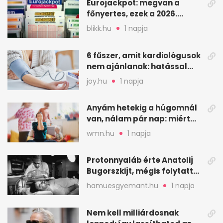
Eurojackpot: megvan a
főnyertes, ezek a 2026.
augusztus 7-i számok
blikk.hu
1 napja
6 fűszer, amit kardiológusok
nem ajánlanak: hatással
lehet a vérnyomásra
joy.hu
1 napja
Anyám hetekig a húgomnál
van, nálam pár nap: miért
fáj ennyire?
wmn.hu
1 napja
Protonnyaláb érte Anatolij
Bugorszkijt, mégis folytatta
a munkát
hamuesgyemant.hu
1 napja
Nem kell milliárdosnak