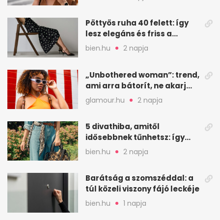
Pöttyös ruha 40 felett: így
lesz elegáns és friss a
kedvenc minta
bien.hu
2 napja
„Unbothered woman”: trend,
ami arra bátorít, ne akarj
mindenkinek megfelelni
glamour.hu
2 napja
5 divathiba, amitől
idősebbnek tűnhetsz: így
frissíts a megjelenéseden
bien.hu
2 napja
Barátság a szomszéddal: a
túl közeli viszony fájó leckéje
bien.hu
1 napja