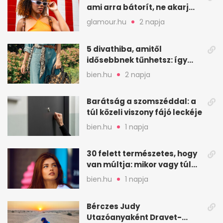
ami arra bátorít, ne akarj
mindenkinek megfelelni
glamour.hu
2 napja
5 divathiba, amitől
idősebbnek tűnhetsz: így
frissíts a megjelenéseden
bien.hu
2 napja
Barátság a szomszéddal: a
túl közeli viszony fájó leckéje
bien.hu
1 napja
30 felett természetes, hogy
van múltja: mikor vagy túl
válogatós?
bien.hu
1 napja
Bérczes Judy
Utazóanyaként Dravet-