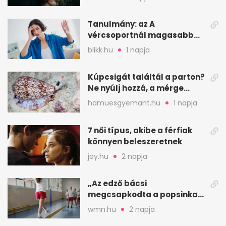
elengedés
Tanulmány: az A
vércsoportnál magasabb
lehet a sztrók kockázata
blikk.hu
1 napja
Kúpcsigát találtál a parton?
Ne nyúlj hozzá, a mérge
halálos is lehet
hamuesgyemant.hu
1 napja
7 női típus, akibe a férfiak
könnyen beleszeretnek
joy.hu
2 napja
„Az edző bácsi
megcsapkodta a popsinkat”
– Klára nyári táboros
wmn.hu
2 napja
története