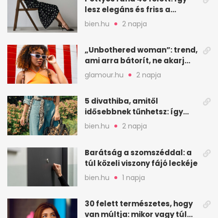
lesz elegáns és friss a
kedvenc minta
bien.hu
2 napja
„Unbothered woman”: trend,
ami arra bátorít, ne akarj
mindenkinek megfelelni
glamour.hu
2 napja
5 divathiba, amitől
idősebbnek tűnhetsz: így
frissíts a megjelenéseden
bien.hu
2 napja
Barátság a szomszéddal: a
túl közeli viszony fájó leckéje
bien.hu
1 napja
30 felett természetes, hogy
van múltja: mikor vagy túl