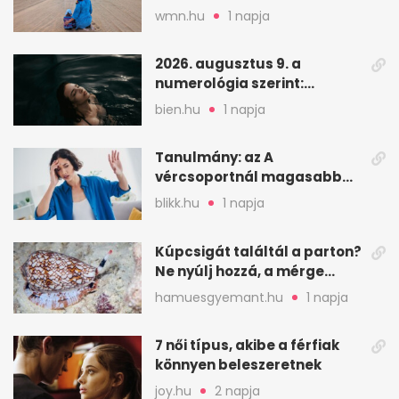
szindrómás kislányával is
wmn.hu
1 napja
utazik
2026. augusztus 9. a
numerológia szerint:
lezárás, megbocsátás,
bien.hu
1 napja
elengedés
Tanulmány: az A
vércsoportnál magasabb
lehet a sztrók kockázata
blikk.hu
1 napja
Kúpcsigát találtál a parton?
Ne nyúlj hozzá, a mérge
halálos is lehet
hamuesgyemant.hu
1 napja
7 női típus, akibe a férfiak
könnyen beleszeretnek
joy.hu
2 napja