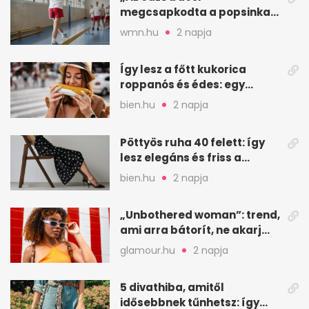
megcsapkodta a popsinkat”
– Klára nyári táboros
wmn.hu
2 napja
története
Így lesz a főtt kukorica
roppanós és édes: egy
zöldséges trükkje
bien.hu
2 napja
Pöttyös ruha 40 felett: így
lesz elegáns és friss a
kedvenc minta
bien.hu
2 napja
„Unbothered woman”: trend,
ami arra bátorít, ne akarj
mindenkinek megfelelni
glamour.hu
2 napja
5 divathiba, amitől
idősebbnek tűnhetsz: így