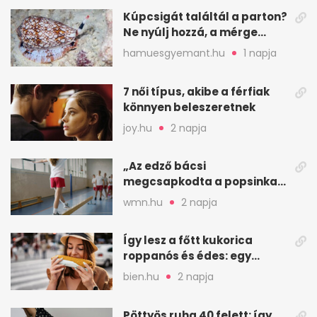
Kúpcsigát találtál a parton?
Ne nyúlj hozzá, a mérge
halálos is lehet
hamuesgyemant.hu
1 napja
7 női típus, akibe a férfiak
könnyen beleszeretnek
joy.hu
2 napja
„Az edző bácsi
megcsapkodta a popsinkat”
– Klára nyári táboros
wmn.hu
2 napja
története
Így lesz a főtt kukorica
roppanós és édes: egy
zöldséges trükkje
bien.hu
2 napja
Pöttyös ruha 40 felett: így