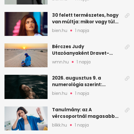
30 felett természetes, hogy
van múltja: mikor vagy túl
válogatós?
bien.hu
1 napja
Bérczes Judy
Utazóanyaként Dravet-
szindrómás kislányával is
wmn.hu
1 napja
utazik
2026. augusztus 9. a
numerológia szerint:
lezárás, megbocsátás,
bien.hu
1 napja
elengedés
Tanulmány: az A
vércsoportnál magasabb
lehet a sztrók kockázata
blikk.hu
1 napja