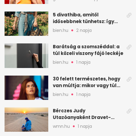
5 divathiba, amitől
idősebbnek tűnhetsz: így
frissíts a megjelenéseden
bien.hu
2 napja
Barátság a szomszéddal: a
túl közeli viszony fájó leckéje
bien.hu
1 napja
30 felett természetes, hogy
van múltja: mikor vagy túl
válogatós?
bien.hu
1 napja
Bérczes Judy
Utazóanyaként Dravet-
szindrómás kislányával is
wmn.hu
1 napja
utazik