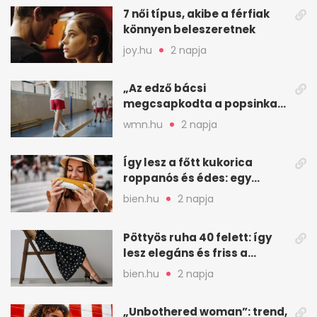
7 női típus, akibe a férfiak
könnyen beleszeretnek
joy.hu
2 napja
„Az edző bácsi
megcsapkodta a popsinkat”
– Klára nyári táboros
wmn.hu
2 napja
története
Így lesz a főtt kukorica
roppanós és édes: egy
zöldséges trükkje
bien.hu
2 napja
Pöttyös ruha 40 felett: így
lesz elegáns és friss a
kedvenc minta
bien.hu
2 napja
„Unbothered woman”: trend,