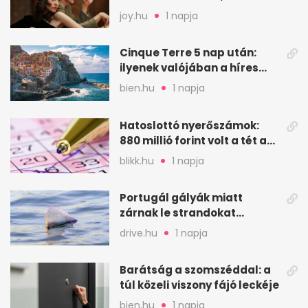
faképnél hagytak
joy.hu
1 napja
Cinque Terre 5 nap után:
ilyenek valójában a híres
olasz falvak
bien.hu
1 napja
Hatoslottó nyerőszámok:
880 millió forint volt a tét a
32. héten
blikk.hu
1 napja
Portugál gályák miatt
zárnak le strandokat
Spanyolország északi
drive.hu
1 napja
partján
Barátság a szomszéddal: a
túl közeli viszony fájó leckéje
bien.hu
1 napja