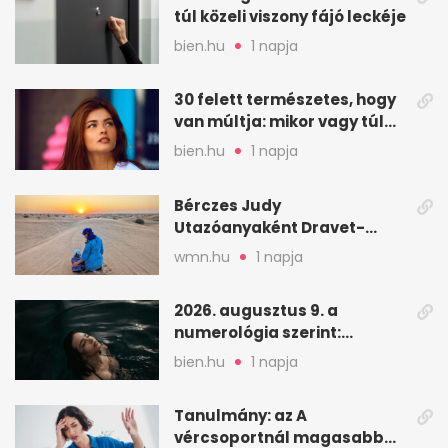
túl közeli viszony fájó leckéje
bien.hu
1 napja
30 felett természetes, hogy
van múltja: mikor vagy túl
válogatós?
bien.hu
1 napja
Bérczes Judy
Utazóanyaként Dravet-
szindrómás kislányával is
wmn.hu
1 napja
utazik
2026. augusztus 9. a
numerológia szerint:
lezárás, megbocsátás,
bien.hu
1 napja
elengedés
Tanulmány: az A
vércsoportnál magasabb