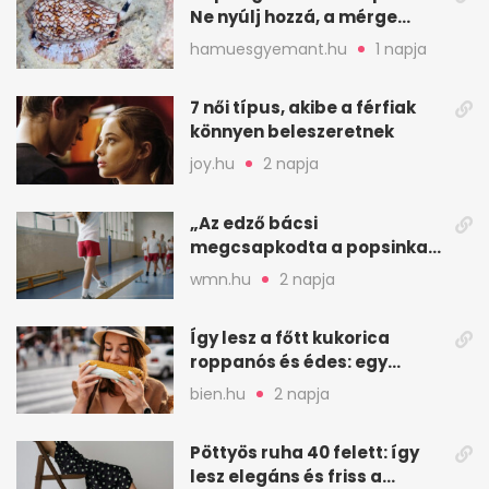
Ne nyúlj hozzá, a mérge
halálos is lehet
hamuesgyemant.hu
1 napja
7 női típus, akibe a férfiak
könnyen beleszeretnek
joy.hu
2 napja
„Az edző bácsi
megcsapkodta a popsinkat”
– Klára nyári táboros
wmn.hu
2 napja
története
Így lesz a főtt kukorica
roppanós és édes: egy
zöldséges trükkje
bien.hu
2 napja
Pöttyös ruha 40 felett: így
lesz elegáns és friss a