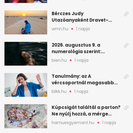
Bérczes Judy
Utazóanyaként Dravet-
szindrómás kislányával is
wmn.hu
1 napja
utazik
2026. augusztus 9. a
numerológia szerint:
lezárás, megbocsátás,
bien.hu
1 napja
elengedés
Tanulmány: az A
vércsoportnál magasabb
lehet a sztrók kockázata
blikk.hu
1 napja
Kúpcsigát találtál a parton?
Ne nyúlj hozzá, a mérge
halálos is lehet
hamuesgyemant.hu
1 napja