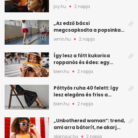
joy.hu
2 napja
„Az edző bácsi
megcsapkodta a popsinkat”
– Klára nyári táboros
wmn.hu
2 napja
története
Így lesz a főtt kukorica
roppanós és édes: egy
zöldséges trükkje
bien.hu
2 napja
Pöttyös ruha 40 felett: így
lesz elegáns és friss a
kedvenc minta
bien.hu
2 napja
„Unbothered woman”: trend,
ami arra bátorít, ne akarj
mindenkinek megfelelni
glamour.hu
2 napja