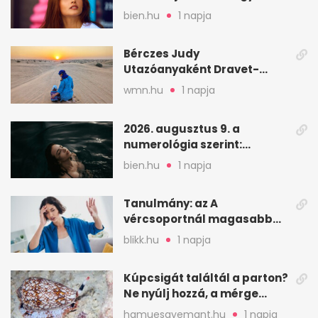
válogatós?
bien.hu
1 napja
Bérczes Judy
Utazóanyaként Dravet-
szindrómás kislányával is
wmn.hu
1 napja
utazik
2026. augusztus 9. a
numerológia szerint:
lezárás, megbocsátás,
bien.hu
1 napja
elengedés
Tanulmány: az A
vércsoportnál magasabb
lehet a sztrók kockázata
blikk.hu
1 napja
Kúpcsigát találtál a parton?
Ne nyúlj hozzá, a mérge
halálos is lehet
hamuesgyemant.hu
1 napja