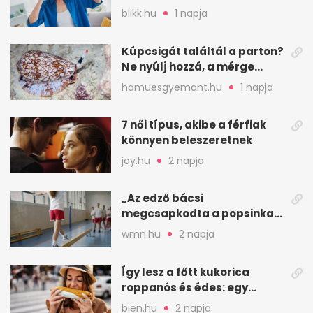
lehet a sztrók kockázata
blikk.hu
1 napja
Kúpcsigát találtál a parton?
Ne nyúlj hozzá, a mérge
halálos is lehet
hamuesgyemant.hu
1 napja
7 női típus, akibe a férfiak
könnyen beleszeretnek
joy.hu
2 napja
„Az edző bácsi
megcsapkodta a popsinkat”
– Klára nyári táboros
wmn.hu
2 napja
története
Így lesz a főtt kukorica
roppanós és édes: egy
zöldséges trükkje
bien.hu
2 napja