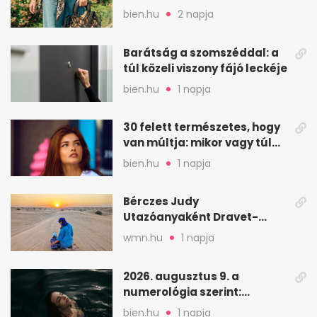
frissíts a megjelenéseden
bien.hu
2 napja
Barátság a szomszéddal: a
túl közeli viszony fájó leckéje
bien.hu
1 napja
30 felett természetes, hogy
van múltja: mikor vagy túl
válogatós?
bien.hu
1 napja
Bérczes Judy
Utazóanyaként Dravet-
szindrómás kislányával is
wmn.hu
1 napja
utazik
2026. augusztus 9. a
numerológia szerint:
lezárás, megbocsátás,
bien.hu
1 napja