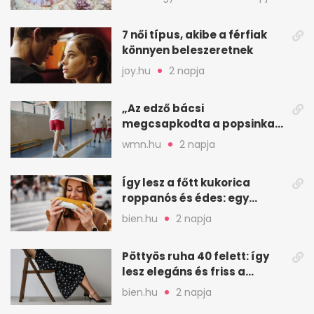
7 női típus, akibe a férfiak
könnyen beleszeretnek
joy.hu
2 napja
„Az edző bácsi
megcsapkodta a popsinkat”
– Klára nyári táboros
wmn.hu
2 napja
története
Így lesz a főtt kukorica
roppanós és édes: egy
zöldséges trükkje
bien.hu
2 napja
Pöttyös ruha 40 felett: így
lesz elegáns és friss a
kedvenc minta
bien.hu
2 napja