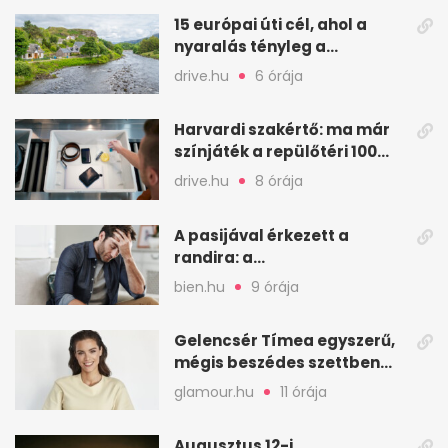
15 európai úti cél, ahol a
nyaralás tényleg a
pihenésről szól
drive.hu
6 órája
Harvardi szakértő: ma már
színjáték a repülőtéri 100
ml-es szabály
drive.hu
8 órája
A pasijával érkezett a
randira: a
legmegdöbbentőbb első
bien.hu
9 órája
randi sztorik
Gelencsér Tímea egyszerű,
mégis beszédes szettben
ünnepelte a lánybúcsút
glamour.hu
11 órája
Augusztus 12-i