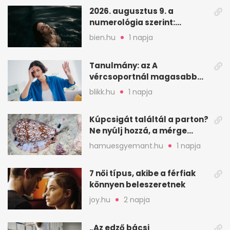
2026. augusztus 9. a
numerológia szerint:
lezárás, megbocsátás,
bien.hu
1 napja
elengedés
Tanulmány: az A
vércsoportnál magasabb
lehet a sztrók kockázata
blikk.hu
1 napja
Kúpcsigát találtál a parton?
Ne nyúlj hozzá, a mérge
halálos is lehet
hamuesgyemant.hu
1 napja
7 női típus, akibe a férfiak
könnyen beleszeretnek
joy.hu
2 napja
„Az edző bácsi