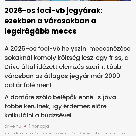
2026-os foci-vb jegyárak:
ezekben a városokban a
legdrágább meccs
A 2026-os foci-vb helyszíni meccsnézése
sokaknál komoly költség lesz: egy friss, a
Drive által idézett elemzés szerint több
városban az átlagos jegyár már 2000
dollár fölé ment.
A döntőre szóló belépők ennél is jóval
többe kerülnek, így érdemes előre
kalkulálni a büdzsével.
drive.hu
1 hónapja