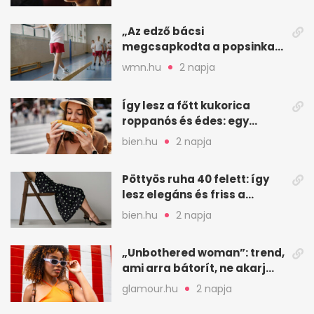
„Az edző bácsi
megcsapkodta a popsinkat”
– Klára nyári táboros
wmn.hu
2 napja
története
Így lesz a főtt kukorica
roppanós és édes: egy
zöldséges trükkje
bien.hu
2 napja
Pöttyös ruha 40 felett: így
lesz elegáns és friss a
kedvenc minta
bien.hu
2 napja
„Unbothered woman”: trend,
ami arra bátorít, ne akarj
mindenkinek megfelelni
glamour.hu
2 napja