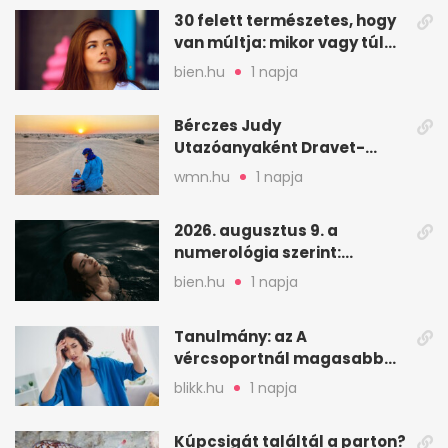
30 felett természetes, hogy
van múltja: mikor vagy túl
válogatós?
bien.hu
1 napja
Bérczes Judy
Utazóanyaként Dravet-
szindrómás kislányával is
wmn.hu
1 napja
utazik
2026. augusztus 9. a
numerológia szerint:
lezárás, megbocsátás,
bien.hu
1 napja
elengedés
Tanulmány: az A
vércsoportnál magasabb
lehet a sztrók kockázata
blikk.hu
1 napja
Kúpcsigát találtál a parton?