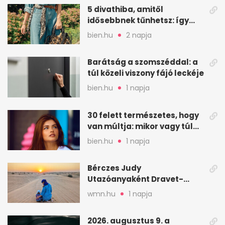
5 divathiba, amitől
idősebbnek tűnhetsz: így
frissíts a megjelenéseden
bien.hu
2 napja
Barátság a szomszéddal: a
túl közeli viszony fájó leckéje
bien.hu
1 napja
30 felett természetes, hogy
van múltja: mikor vagy túl
válogatós?
bien.hu
1 napja
Bérczes Judy
Utazóanyaként Dravet-
szindrómás kislányával is
wmn.hu
1 napja
utazik
2026. augusztus 9. a