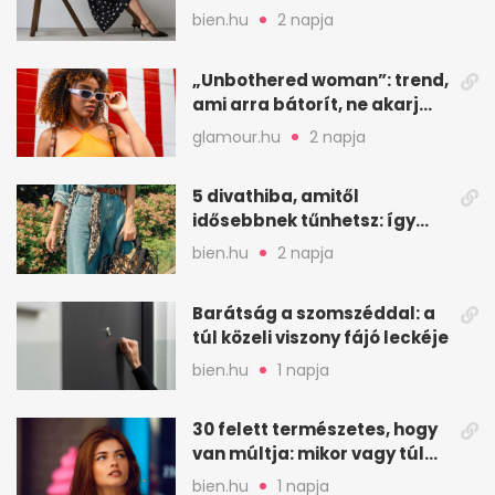
kedvenc minta
bien.hu
2 napja
„Unbothered woman”: trend,
ami arra bátorít, ne akarj
mindenkinek megfelelni
glamour.hu
2 napja
5 divathiba, amitől
idősebbnek tűnhetsz: így
frissíts a megjelenéseden
bien.hu
2 napja
Barátság a szomszéddal: a
túl közeli viszony fájó leckéje
bien.hu
1 napja
30 felett természetes, hogy
van múltja: mikor vagy túl
válogatós?
bien.hu
1 napja