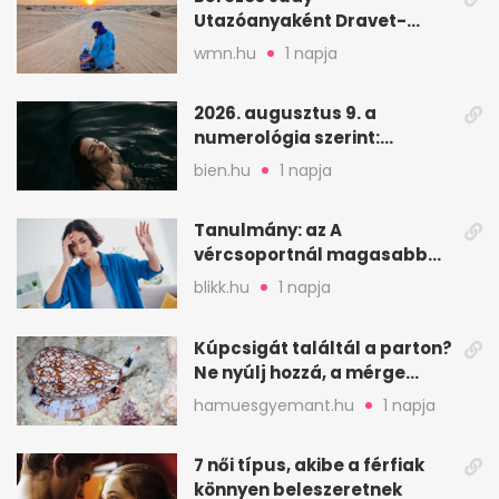
Utazóanyaként Dravet-
szindrómás kislányával is
wmn.hu
1 napja
utazik
2026. augusztus 9. a
numerológia szerint:
lezárás, megbocsátás,
bien.hu
1 napja
elengedés
Tanulmány: az A
vércsoportnál magasabb
lehet a sztrók kockázata
blikk.hu
1 napja
Kúpcsigát találtál a parton?
Ne nyúlj hozzá, a mérge
halálos is lehet
hamuesgyemant.hu
1 napja
7 női típus, akibe a férfiak
könnyen beleszeretnek