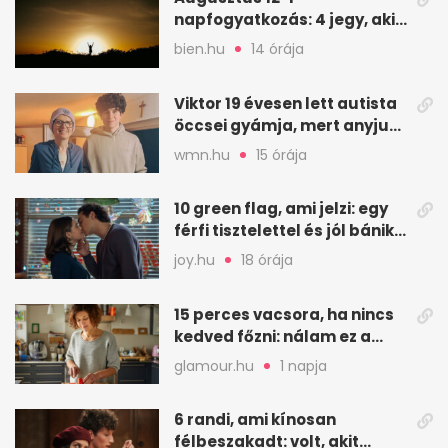
napfogyatkozás: 4 jegy, akit
a leginkább megérint
bien.hu
14 órája
Viktor 19 évesen lett autista
öccsei gyámja, mert anyjuk
életéért küzd
wmn.hu
15 órája
10 green flag, ami jelzi: egy
férfi tisztelettel és jól bánik
veled
joy.hu
18 órája
15 perces vacsora, ha nincs
kedved főzni: nálam ez a
biztos mentőöv
glamour.hu
1 napja
6 randi, ami kínosan
félbeszakadt: volt, akit