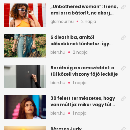
„Unbothered woman”: trend,
ami arra bátorít, ne akarj
mindenkinek megfelelni
glamour.hu
2 napja
5 divathiba, amitől
idősebbnek tűnhetsz: így
frissíts a megjelenéseden
bien.hu
2 napja
Barátság a szomszéddal: a
túl közeli viszony fájó leckéje
bien.hu
1 napja
30 felett természetes, hogy
van múltja: mikor vagy túl
válogatós?
bien.hu
1 napja
Bérczes Judy