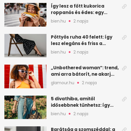
Így lesz a főtt kukorica
roppanós és édes: egy
zöldséges trükkje
bien.hu
2 napja
Pöttyös ruha 40 felett: így
lesz elegáns és friss a
kedvenc minta
bien.hu
2 napja
„Unbothered woman”: trend,
ami arra bátorít, ne akarj
mindenkinek megfelelni
glamour.hu
2 napja
5 divathiba, amitől
idősebbnek tűnhetsz: így
frissíts a megjelenéseden
bien.hu
2 napja
Barátság a szomszéddal: a