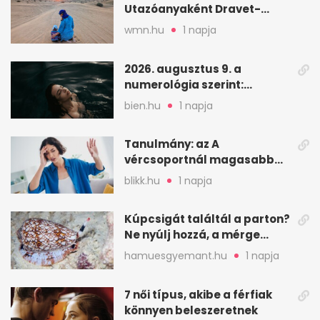
Utazóanyaként Dravet-
szindrómás kislányával is
wmn.hu
1 napja
utazik
2026. augusztus 9. a
numerológia szerint:
lezárás, megbocsátás,
bien.hu
1 napja
elengedés
Tanulmány: az A
vércsoportnál magasabb
lehet a sztrók kockázata
blikk.hu
1 napja
Kúpcsigát találtál a parton?
Ne nyúlj hozzá, a mérge
halálos is lehet
hamuesgyemant.hu
1 napja
7 női típus, akibe a férfiak
könnyen beleszeretnek