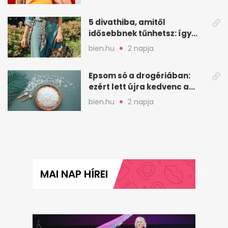
5 divathiba, amitől
idősebbnek tűnhetsz: így
frissíts a megjelenéseden
bien.hu
2 napja
Epsom só a drogériában:
ezért lett újra kedvenc a
magnézium-szulfát
bien.hu
2 napja
MAI NAP HÍREI