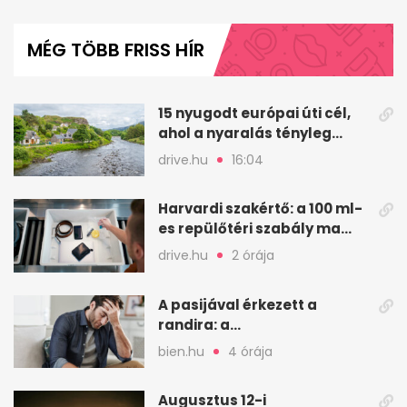
0
seconds
of
MÉG TÖBB FRISS HÍR
1
minute,
5
seconds
15 nyugodt európai úti cél,
ahol a nyaralás tényleg
pihenés
drive.hu
16:04
Harvardi szakértő: a 100 ml-
es repülőtéri szabály ma
már színjáték
drive.hu
2 órája
A pasijával érkezett a
randira: a
legmegdöbbentőbb első
bien.hu
4 órája
randi sztorik
Augusztus 12-i