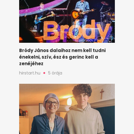
Bródy János dalaihoz nem kell tudni
énekelni, szív, ész és gerinc kell a
zenéjéhez
hirstart.hu
5 órája