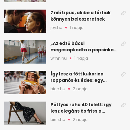
7 női típus, akibe a férfiak
könnyen beleszeretnek
joy.hu
1 napja
„Az edző bácsi
megcsapkodta a popsinkat”
– Klára nyári táboros
wmn.hu
1 napja
története
Így lesz a főtt kukorica
roppanós és édes: egy
zöldséges trükkje
bien.hu
2 napja
Pöttyös ruha 40 felett: így
lesz elegáns és friss a
kedvenc minta
bien.hu
2 napja