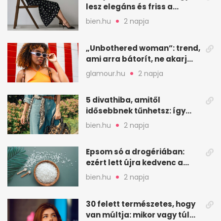
lesz elegáns és friss a
kedvenc minta
bien.hu
2 napja
„Unbothered woman”: trend,
ami arra bátorít, ne akarj
mindenkinek megfelelni
glamour.hu
2 napja
5 divathiba, amitől
idősebbnek tűnhetsz: így
frissíts a megjelenéseden
bien.hu
2 napja
Epsom só a drogériában:
ezért lett újra kedvenc a
magnézium-szulfát
bien.hu
2 napja
30 felett természetes, hogy
van múltja: mikor vagy túl