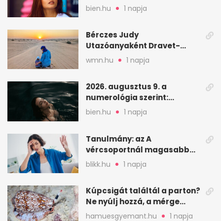
válogatós?
bien.hu
1 napja
Bérczes Judy
Utazóanyaként Dravet-
szindrómás kislányával is
wmn.hu
1 napja
utazik
2026. augusztus 9. a
numerológia szerint:
lezárás, megbocsátás,
bien.hu
1 napja
elengedés
Tanulmány: az A
vércsoportnál magasabb
lehet a sztrók kockázata
blikk.hu
1 napja
Kúpcsigát találtál a parton?
Ne nyúlj hozzá, a mérge
halálos is lehet
hamuesgyemant.hu
1 napja