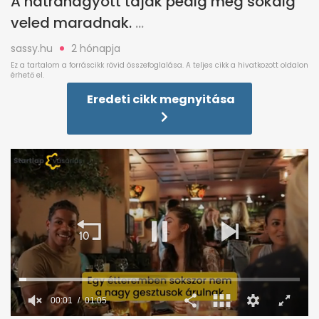
A hátrahagyott tájak pedig még sokáig
veled maradnak.
sassy.hu
2 hónapja
Eredeti cikk megnyitása