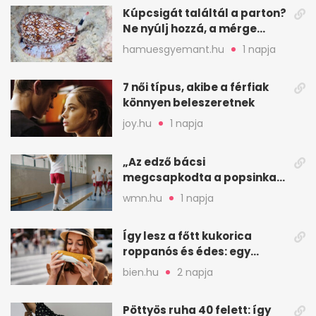
Kúpcsigát találtál a parton?
Ne nyúlj hozzá, a mérge
halálos is lehet
hamuesgyemant.hu
1 napja
7 női típus, akibe a férfiak
könnyen beleszeretnek
joy.hu
1 napja
„Az edző bácsi
megcsapkodta a popsinkat”
– Klára nyári táboros
wmn.hu
1 napja
története
Így lesz a főtt kukorica
roppanós és édes: egy
zöldséges trükkje
bien.hu
2 napja
Pöttyös ruha 40 felett: így