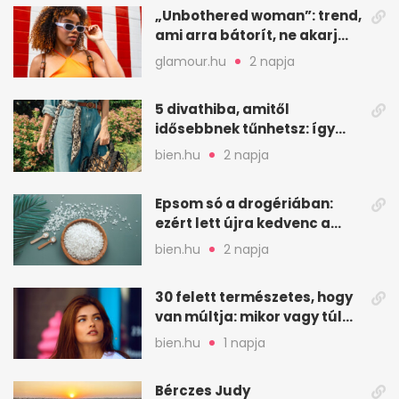
„Unbothered woman”: trend,
ami arra bátorít, ne akarj
mindenkinek megfelelni
glamour.hu
2 napja
5 divathiba, amitől
idősebbnek tűnhetsz: így
frissíts a megjelenéseden
bien.hu
2 napja
Epsom só a drogériában:
ezért lett újra kedvenc a
magnézium-szulfát
bien.hu
2 napja
30 felett természetes, hogy
van múltja: mikor vagy túl
válogatós?
bien.hu
1 napja
Bérczes Judy