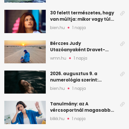
30 felett természetes, hogy
van múltja: mikor vagy túl
válogatós?
bien.hu
1 napja
Bérczes Judy
Utazóanyaként Dravet-
szindrómás kislányával is
wmn.hu
1 napja
utazik
2026. augusztus 9. a
numerológia szerint:
lezárás, megbocsátás,
bien.hu
1 napja
elengedés
Tanulmány: az A
vércsoportnál magasabb
lehet a sztrók kockázata
blikk.hu
1 napja