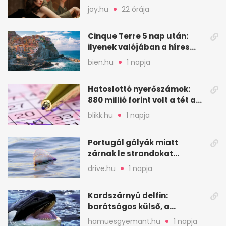
faképnél hagytak
joy.hu
22 órája
Cinque Terre 5 nap után:
ilyenek valójában a híres
olasz falvak
bien.hu
1 napja
Hatoslottó nyerőszámok:
880 millió forint volt a tét a
32. héten
blikk.hu
1 napja
Portugál gályák miatt
zárnak le strandokat
Spanyolország északi
drive.hu
1 napja
partján
Kardszárnyú delfin:
barátságos külső, a
tápláléklánc csúcsán
hamuesgyemant.hu
1 napja