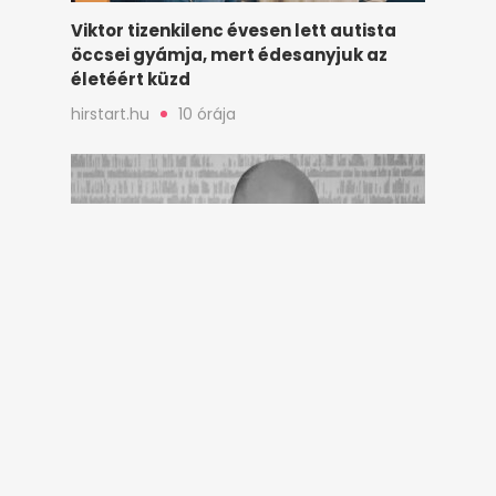
Viktor tizenkilenc évesen lett autista
öccsei gyámja, mert édesanyjuk az
életéért küzd
hirstart.hu
10 órája
A fekete bárány és a szétrohadt ország
hirstart.hu
21 órája