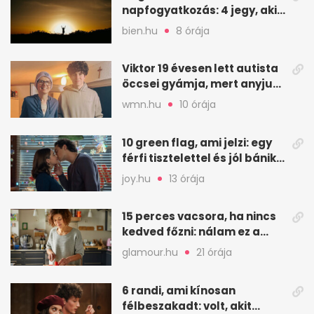
napfogyatkozás: 4 jegy, akit
a leginkább megérint
bien.hu
8 órája
Viktor 19 évesen lett autista
öccsei gyámja, mert anyjuk
életéért küzd
wmn.hu
10 órája
10 green flag, ami jelzi: egy
férfi tisztelettel és jól bánik
veled
joy.hu
13 órája
15 perces vacsora, ha nincs
kedved főzni: nálam ez a
biztos mentőöv
glamour.hu
21 órája
6 randi, ami kínosan
félbeszakadt: volt, akit