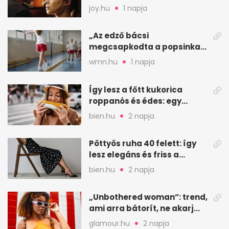
joy.hu
1 napja
„Az edző bácsi
megcsapkodta a popsinkat”
– Klára nyári táboros
wmn.hu
1 napja
története
Így lesz a főtt kukorica
roppanós és édes: egy
zöldséges trükkje
bien.hu
2 napja
Pöttyös ruha 40 felett: így
lesz elegáns és friss a
kedvenc minta
bien.hu
2 napja
„Unbothered woman”: trend,
ami arra bátorít, ne akarj
mindenkinek megfelelni
glamour.hu
2 napja