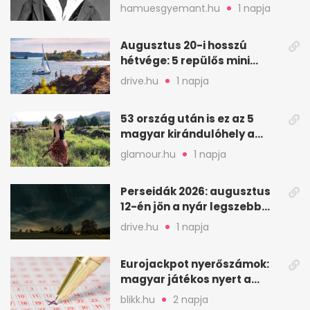
ikrek életében
hamuesgyemant.hu
1 napja
Augusztus 20-i hosszú
hétvége: 5 repülős mini
nyaralás 0 szabadsággal
drive.hu
1 napja
53 ország után is ez az 5
magyar kirándulóhely a
kedvencem
glamour.hu
1 napja
Perseidák 2026: augusztus
12-én jön a nyár legszebb
csillaghullása
drive.hu
1 napja
Eurojackpot nyerőszámok:
magyar játékos nyert a
2026. augusztus 4-i húzáson
blikk.hu
2 napja