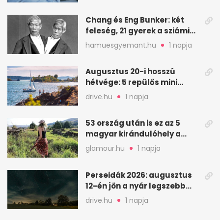
Chang és Eng Bunker: két
feleség, 21 gyerek a sziámi
ikrek életében
hamuesgyemant.hu
1 napja
Augusztus 20-i hosszú
hétvége: 5 repülős mini
nyaralás 0 szabadsággal
drive.hu
1 napja
53 ország után is ez az 5
magyar kirándulóhely a
kedvencem
glamour.hu
1 napja
Perseidák 2026: augusztus
12-én jön a nyár legszebb
csillaghullása
drive.hu
1 napja