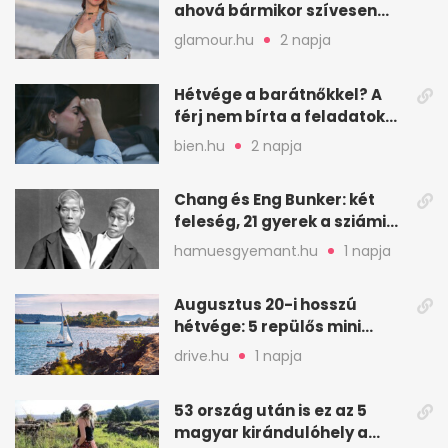
ahová bármikor szívesen
visszamennék
glamour.hu
2 napja
Hétvége a barátnőkkel? A
férj nem bírta a feladatokat,
a feleség levegőt kér
bien.hu
2 napja
Chang és Eng Bunker: két
feleség, 21 gyerek a sziámi
ikrek életében
hamuesgyemant.hu
1 napja
Augusztus 20-i hosszú
hétvége: 5 repülős mini
nyaralás 0 szabadsággal
drive.hu
1 napja
53 ország után is ez az 5
magyar kirándulóhely a