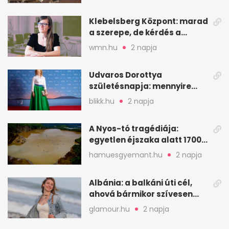
Klebelsberg Központ: marad
a szerepe, de kérdés a
hitelessége
wmn.hu
2 napja
Udvaros Dorottya
születésnapja: mennyire
ismered a filmszerepeit?
blikk.hu
2 napja
A Nyos-tó tragédiája:
egyetlen éjszaka alatt 1700
ember halt meg
hamuesgyemant.hu
2 napja
Albánia: a balkáni úti cél,
ahová bármikor szívesen
visszamennék
glamour.hu
2 napja