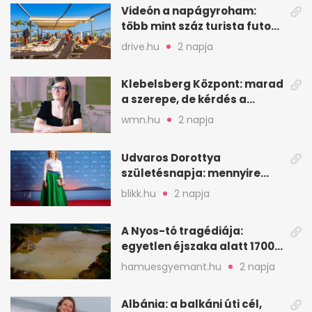
Videón a napágyroham:
több mint száz turista futott
a helyekért Tenerifén
drive.hu
2 napja
Klebelsberg Központ: marad
a szerepe, de kérdés a
hitelessége
wmn.hu
2 napja
Udvaros Dorottya
születésnapja: mennyire
ismered a filmszerepeit?
blikk.hu
2 napja
A Nyos-tó tragédiája:
egyetlen éjszaka alatt 1700
ember halt meg
hamuesgyemant.hu
2 napja
Albánia: a balkáni úti cél,