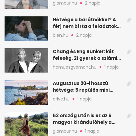
visszamennék
glamour.hu
2 napja
Hétvége a barátnőkkel? A
férj nem bírta a feladatokat,
a feleség levegőt kér
bien.hu
2 napja
Chang és Eng Bunker: két
feleség, 21 gyerek a sziámi
ikrek életében
hamuesgyemant.hu
1 napja
Augusztus 20-i hosszú
hétvége: 5 repülős mini
nyaralás 0 szabadsággal
drive.hu
1 napja
53 ország után is ez az 5
magyar kirándulóhely a
kedvencem
glamour.hu
1 napja