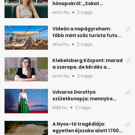
hónapokról: „Sokat
veszekedtem Istennel”
wmn.hu
2 napja
Videón a napágyroham:
több mint száz turista futott
a helyekért Tenerifén
drive.hu
2 napja
Klebelsberg Központ: marad
a szerepe, de kérdés a
hitelessége
wmn.hu
2 napja
Udvaros Dorottya
születésnapja: mennyire
ismered a filmszerepeit?
blikk.hu
2 napja
A Nyos-tó tragédiája:
egyetlen éjszaka alatt 1700