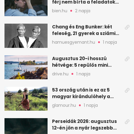
férj nem bírta a feladatokat,
a feleség levegőt kér
bien.hu
2 napja
Chang és Eng Bunker: két
feleség, 21 gyerek a sziámi
ikrek életében
hamuesgyemant.hu
1 napja
Augusztus 20-i hosszú
hétvége: 5 repülős mini
nyaralás 0 szabadsággal
drive.hu
1 napja
53 ország után is ez az 5
magyar kirándulóhely a
kedvencem
glamour.hu
1 napja
Perseidák 2026: augusztus
12-én jön a nyár legszebb