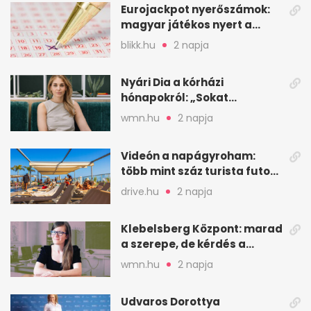
Eurojackpot nyerőszámok:
magyar játékos nyert a
2026. augusztus 4-i húzáson
blikk.hu
2 napja
Nyári Dia a kórházi
hónapokról: „Sokat
veszekedtem Istennel”
wmn.hu
2 napja
Videón a napágyroham:
több mint száz turista futott
a helyekért Tenerifén
drive.hu
2 napja
Klebelsberg Központ: marad
a szerepe, de kérdés a
hitelessége
wmn.hu
2 napja
Udvaros Dorottya