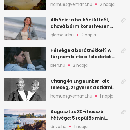
ember halt meg
hamuesgyemant.hu
2 napja
Albánia: a balkáni úti cél,
ahová bármikor szívesen
visszamennék
glamour.hu
2 napja
Hétvége a barátnőkkel? A
férj nem bírta a feladatokat,
a feleség levegőt kér
bien.hu
2 napja
Chang és Eng Bunker: két
feleség, 21 gyerek a sziámi
ikrek életében
hamuesgyemant.hu
1 napja
Augusztus 20-i hosszú
hétvége: 5 repülős mini
nyaralás 0 szabadsággal
drive.hu
1 napja