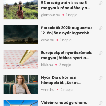
53 ország után is ez az 5
magyar kirándulóhely a
kedvencem
glamour.hu
1 napja
Perseidák 2026: augusztus
12-én jön a nyár legszebb
csillaghullása
drive.hu
1 napja
Eurojackpot nyerőszámok:
magyar játékos nyert a
2026. augusztus 4-i húzáson
blikk.hu
2 napja
Nyári Dia a kórházi
hónapokról: „Sokat
veszekedtem Istennel”
wmn.hu
2 napja
Videón a napágyroham: