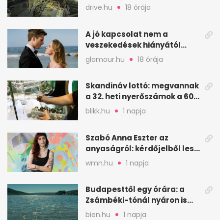
Batthyány térnél
drive.hu
18 órája
A jó kapcsolat nem a
veszekedések hiányától
működik, hanem a vitáktól
glamour.hu
18 órája
Skandináv lottó: megvannak
a 32. heti nyerőszámok a 600
milliós játékhoz
blikk.hu
1 napja
Szabó Anna Eszter az
anyaságról: kérdőjelből lesz
valaha felkiáltójel?
wmn.hu
1 napja
Budapesttől egy órára: a
Zsámbéki-tónál nyáron is
van hely
bien.hu
1 napja