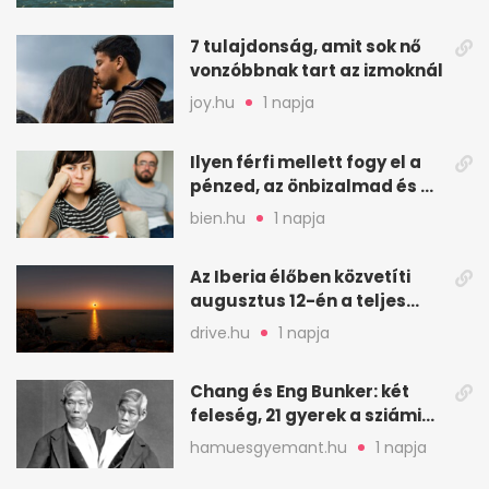
7 tulajdonság, amit sok nő
vonzóbbnak tart az izmoknál
joy.hu
1 napja
Ilyen férfi mellett fogy el a
pénzed, az önbizalmad és a
nyugalmad
bien.hu
1 napja
Az Iberia élőben közvetíti
augusztus 12-én a teljes
napfogyatkozást
drive.hu
1 napja
Chang és Eng Bunker: két
feleség, 21 gyerek a sziámi
ikrek életében
hamuesgyemant.hu
1 napja