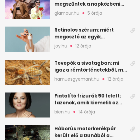
megszűntek a napközbeni
nassolási rohamok
glamour.hu
5 órája
Retinolos szérum: miért
megosztó az egyik
leghatásosabb
joy.hu
12 órája
öregedésgátló?
Tevepók a sivatagban: mi
igaz a rémtörténetekből, mi
nem
hamuesgyemant.hu
12 órája
Fiatalító frizurák 50 felett:
fazonok, amik kiemelik az
arcodat
bien.hu
14 órája
Háborús motorkerékpár
került elő a Dunából a