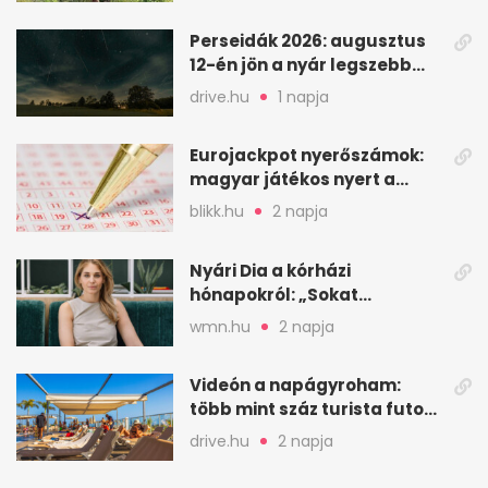
Perseidák 2026: augusztus
12-én jön a nyár legszebb
csillaghullása
drive.hu
1 napja
Eurojackpot nyerőszámok:
magyar játékos nyert a
2026. augusztus 4-i húzáson
blikk.hu
2 napja
Nyári Dia a kórházi
hónapokról: „Sokat
veszekedtem Istennel”
wmn.hu
2 napja
Videón a napágyroham:
több mint száz turista futott
a helyekért Tenerifén
drive.hu
2 napja