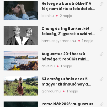
Hétvége a barátnőkkel? A
férj nem bírta a feladatokat,
a feleség levegőt kér
bien.hu
2 napja
Chang és Eng Bunker: két
feleség, 21 gyerek a sziámi
ikrek életében
hamuesgyemant.hu
1 napja
Augusztus 20-i hosszú
hétvége: 5 repülős mini
nyaralás 0 szabadsággal
drive.hu
1 napja
53 ország után is ez az 5
magyar kirándulóhely a
kedvencem
glamour.hu
1 napja
Perseidák 2026: augusztus