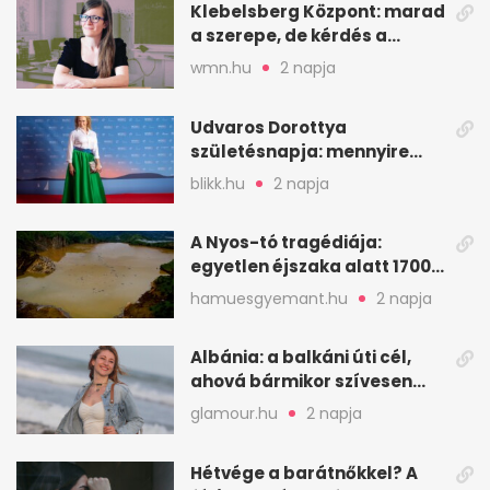
Klebelsberg Központ: marad
a szerepe, de kérdés a
hitelessége
wmn.hu
2 napja
Udvaros Dorottya
születésnapja: mennyire
ismered a filmszerepeit?
blikk.hu
2 napja
A Nyos-tó tragédiája:
egyetlen éjszaka alatt 1700
ember halt meg
hamuesgyemant.hu
2 napja
Albánia: a balkáni úti cél,
ahová bármikor szívesen
visszamennék
glamour.hu
2 napja
Hétvége a barátnőkkel? A