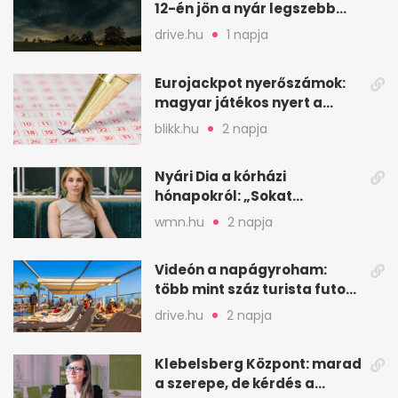
12-én jön a nyár legszebb
csillaghullása
drive.hu
1 napja
Eurojackpot nyerőszámok:
magyar játékos nyert a
2026. augusztus 4-i húzáson
blikk.hu
2 napja
Nyári Dia a kórházi
hónapokról: „Sokat
veszekedtem Istennel”
wmn.hu
2 napja
Videón a napágyroham:
több mint száz turista futott
a helyekért Tenerifén
drive.hu
2 napja
Klebelsberg Központ: marad
a szerepe, de kérdés a