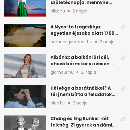
születésnapja: mennyire
ismered a filmszerepeit?
blikk.hu
2 napja
A Nyos-tó tragédiája:
egyetlen éjszaka alatt 1700
ember halt meg
hamuesgyemant.hu
2 napja
Albánia: a balkáni úti cél,
ahová bármikor szívesen
visszamennék
glamour.hu
2 napja
Hétvége a barátnőkkel? A
férj nem bírta a feladatokat,
a feleség levegőt kér
bien.hu
2 napja
Chang és Eng Bunker: két
feleség, 21 gyerek a sziámi