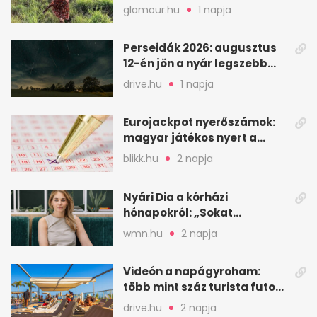
kedvencem
glamour.hu
1 napja
Perseidák 2026: augusztus
12-én jön a nyár legszebb
csillaghullása
drive.hu
1 napja
Eurojackpot nyerőszámok:
magyar játékos nyert a
2026. augusztus 4-i húzáson
blikk.hu
2 napja
Nyári Dia a kórházi
hónapokról: „Sokat
veszekedtem Istennel”
wmn.hu
2 napja
Videón a napágyroham:
több mint száz turista futott
a helyekért Tenerifén
drive.hu
2 napja