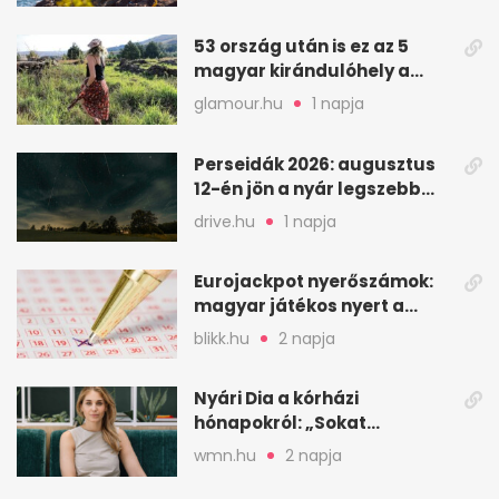
53 ország után is ez az 5
magyar kirándulóhely a
kedvencem
glamour.hu
1 napja
Perseidák 2026: augusztus
12-én jön a nyár legszebb
csillaghullása
drive.hu
1 napja
Eurojackpot nyerőszámok:
magyar játékos nyert a
2026. augusztus 4-i húzáson
blikk.hu
2 napja
Nyári Dia a kórházi
hónapokról: „Sokat
veszekedtem Istennel”
wmn.hu
2 napja