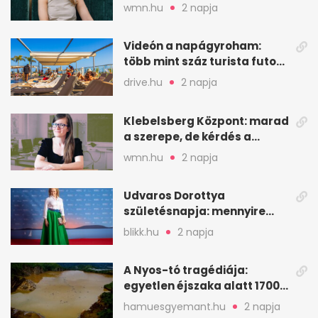
veszekedtem Istennel”
wmn.hu
2 napja
Videón a napágyroham:
több mint száz turista futott
a helyekért Tenerifén
drive.hu
2 napja
Klebelsberg Központ: marad
a szerepe, de kérdés a
hitelessége
wmn.hu
2 napja
Udvaros Dorottya
születésnapja: mennyire
ismered a filmszerepeit?
blikk.hu
2 napja
A Nyos-tó tragédiája:
egyetlen éjszaka alatt 1700
ember halt meg
hamuesgyemant.hu
2 napja