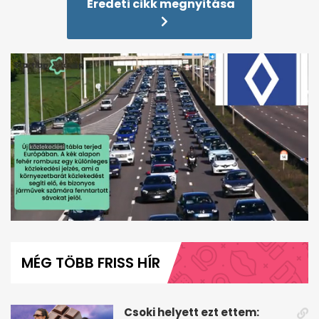
Eredeti cikk megnyitása
0
seconds
of
MÉG TÖBB FRISS HÍR
1
minute,
50
seconds
Csoki helyett ezt ettem: