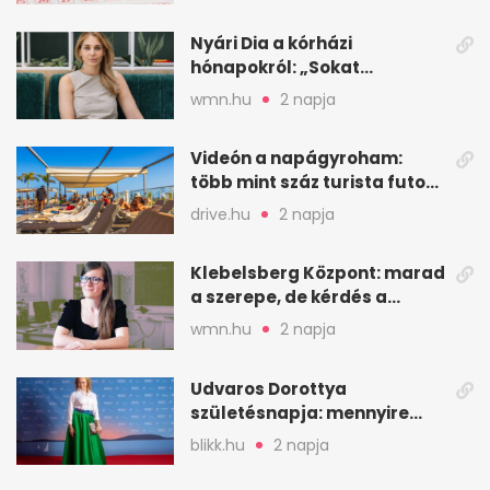
Nyári Dia a kórházi
hónapokról: „Sokat
veszekedtem Istennel”
wmn.hu
2 napja
Videón a napágyroham:
több mint száz turista futott
a helyekért Tenerifén
drive.hu
2 napja
Klebelsberg Központ: marad
a szerepe, de kérdés a
hitelessége
wmn.hu
2 napja
Udvaros Dorottya
születésnapja: mennyire
ismered a filmszerepeit?
blikk.hu
2 napja