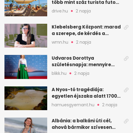
több mint száz turista futott
a helyekért Tenerifén
drive.hu
2 napja
Klebelsberg Központ: marad
a szerepe, de kérdés a
hitelessége
wmn.hu
2 napja
Udvaros Dorottya
születésnapja: mennyire
ismered a filmszerepeit?
blikk.hu
2 napja
A Nyos-tó tragédiája:
egyetlen éjszaka alatt 1700
ember halt meg
hamuesgyemant.hu
2 napja
Albánia: a balkáni úti cél,
ahová bármikor szívesen