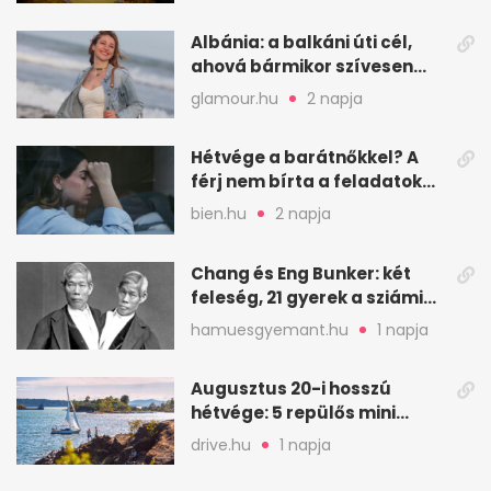
Albánia: a balkáni úti cél,
ahová bármikor szívesen
visszamennék
glamour.hu
2 napja
Hétvége a barátnőkkel? A
férj nem bírta a feladatokat,
a feleség levegőt kér
bien.hu
2 napja
Chang és Eng Bunker: két
feleség, 21 gyerek a sziámi
ikrek életében
hamuesgyemant.hu
1 napja
Augusztus 20-i hosszú
hétvége: 5 repülős mini
nyaralás 0 szabadsággal
drive.hu
1 napja