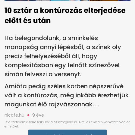
10 sztár a kontúrozás elterjedése
előtt és után
Ha belegondolunk, a sminkelés
manapság annyi lépésből, a színek oly
precíz felhelyezéséből áll, hogy
komplexitásban egy felnőtt színezővel
simán felveszi a versenyt.
Amióta pedig széles körben népszerűvé
vált a kontúrozás, még inkább érezhetjük
magunkat élő rajzvászonnak.
nlcafe.hu
9 éve