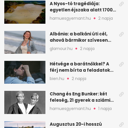
A Nyos-tó tragédiája:
egyetlen éjszaka alatt 1700
ember halt meg
hamuesgyemant.hu
2 napja
Albánia: a balkáni úti cél,
ahová bármikor szívesen
visszamennék
glamour.hu
2 napja
Hétvége a barátnőkkel? A
férj nem bírta a feladatokat,
a feleség levegőt kér
bien.hu
2 napja
Chang és Eng Bunker: két
feleség, 21 gyerek a sziámi
ikrek életében
hamuesgyemant.hu
1 napja
Augusztus 20-i hosszú