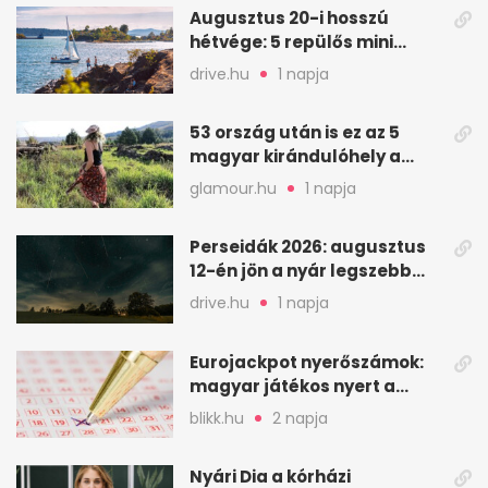
Augusztus 20-i hosszú
hétvége: 5 repülős mini
nyaralás 0 szabadsággal
drive.hu
1 napja
53 ország után is ez az 5
magyar kirándulóhely a
kedvencem
glamour.hu
1 napja
Perseidák 2026: augusztus
12-én jön a nyár legszebb
csillaghullása
drive.hu
1 napja
Eurojackpot nyerőszámok:
magyar játékos nyert a
2026. augusztus 4-i húzáson
blikk.hu
2 napja
Nyári Dia a kórházi