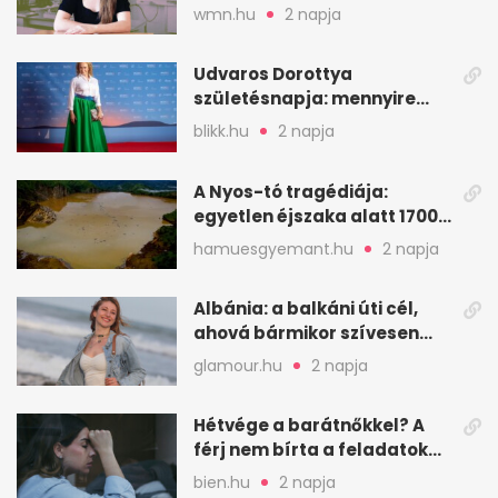
hitelessége
wmn.hu
2 napja
Udvaros Dorottya
születésnapja: mennyire
ismered a filmszerepeit?
blikk.hu
2 napja
A Nyos-tó tragédiája:
egyetlen éjszaka alatt 1700
ember halt meg
hamuesgyemant.hu
2 napja
Albánia: a balkáni úti cél,
ahová bármikor szívesen
visszamennék
glamour.hu
2 napja
Hétvége a barátnőkkel? A
férj nem bírta a feladatokat,
a feleség levegőt kér
bien.hu
2 napja