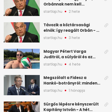
Orbánnak nem kell
változtatnia - A hét
startlap.hu
2 hete
legfontosabb hírei
képekben
Távozik a köztársasági
elnök: így reagált Orbán - A
hét legfontosabb hírei
startlap.hu
3 hete
képekben
Magyar Pétert Varga
Juditról, a súlyáról és az
alvásidejéről is faggatták a
startlap.hu
4 hete
Redditen, sok kérdésre sírva
röhögős emojival válaszolt -
Megszólalt a Fidesz a
A hét legfontosabb hírei
Hankó-botrányról: minden
képekben
forint jó helyre ment - A hét
startlap.hu
1 hónapja
legfontosabb hírei
képekben
Sürgős lépésre kényszerült
Kapitány István - A hét