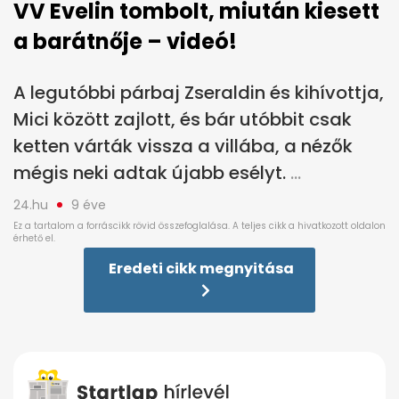
VV Evelin tombolt, miután kiesett
a barátnője – videó!
A legutóbbi párbaj Zseraldin és kihívottja,
Mici között zajlott, és bár utóbbit csak
ketten várták vissza a villába, a nézők
mégis neki adtak újabb esélyt.
24.hu
9 éve
Eredeti cikk megnyitása