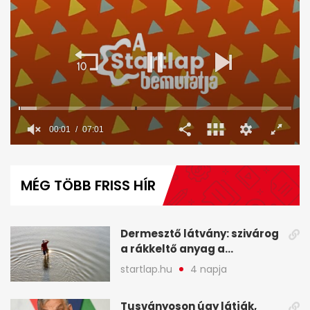
00:02
07:01
0
seconds
of
MÉG TÖBB FRISS HÍR
7
minutes,
1
second
Dermesztő látvány: szivárog
a rákkeltő anyag a
kiszáradó Dunába
startlap.hu
4 napja
Budapesten - A hét
legfontosabb hírei
Tusványoson úgy látják,
képekben