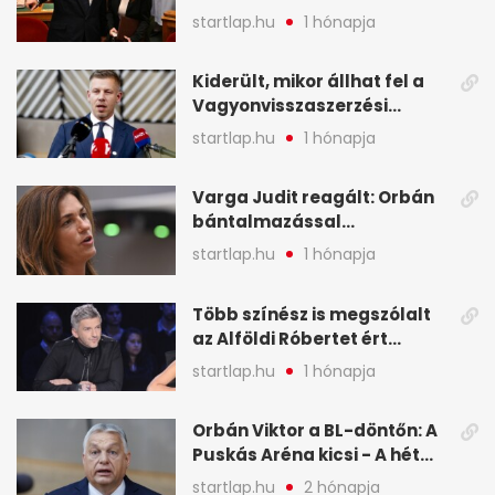
legfontosabb hírei
startlap.hu
1 hónapja
képekben
Kiderült, mikor állhat fel a
Vagyonvisszaszerzési
Hivatal - A hét legfontosabb
startlap.hu
1 hónapja
hírei képekben
Varga Judit reagált: Orbán
bántalmazással
kapcsolatban emlegette - A
startlap.hu
1 hónapja
hét legfontosabb hírei
képekben
Több színész is megszólalt
az Alföldi Róbertet ért
vádakról - A hét
startlap.hu
1 hónapja
legfontosabb hírei
képekben
Orbán Viktor a BL-döntőn: A
Puskás Aréna kicsi - A hét
legfontosabb hírei képeken
startlap.hu
2 hónapja