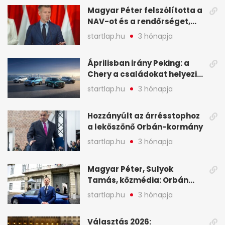
Magyar Péter felszólította a
NAV-ot és a rendőrséget,
tartóztassák le a NER-es
startlap.hu
3 hónapja
oligarchákat - A hét
legfontosabb hírei
Áprilisban irány Peking: a
Chery a családokat helyezi
globális mobilitási
startlap.hu
3 hónapja
programja középpontjába
(X)
Hozzányúlt az árrésstophoz
a leköszönő Orbán-kormány
startlap.hu
3 hónapja
Magyar Péter, Sulyok
Tamás, közmédia: Orbán
Viktor április 13. óta hallgat,
startlap.hu
3 hónapja
közben pörögnek az
események – 7+1 pontban
Választás 2026: