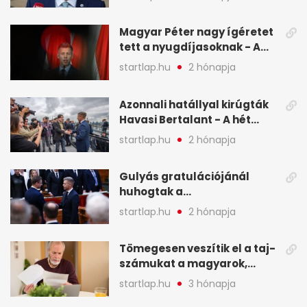
Magyar Péter nagy ígéretet
tett a nyugdíjasoknak - A
hét legfontosabb hírei
startlap.hu
2 hónapja
képekben
Azonnali hatállyal kirúgták
Havasi Bertalant - A hét
legfontosabb hírei
startlap.hu
2 hónapja
képekben
Gulyás gratulációjánál
huhogtak a
leghangosabban, miután
startlap.hu
2 hónapja
Magyart miniszterelnökké
választották - A hét
Tömegesen veszítik el a taj-
legfontosabb hírei
számukat a magyarok,
képekben
sokak ellen eljárást indít a
startlap.hu
3 hónapja
NAV - A hét hírei képekben