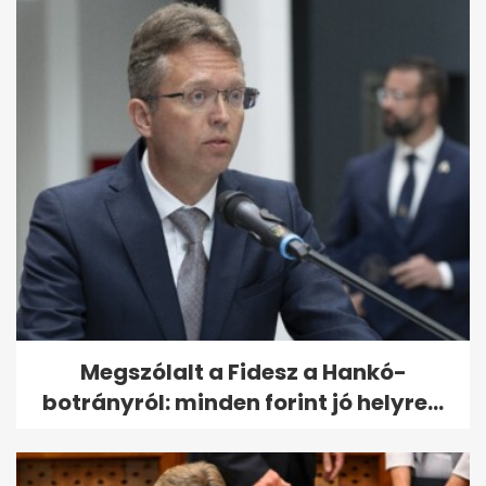
Megszólalt a Fidesz a Hankó-
botrányról: minden forint jó helyre...