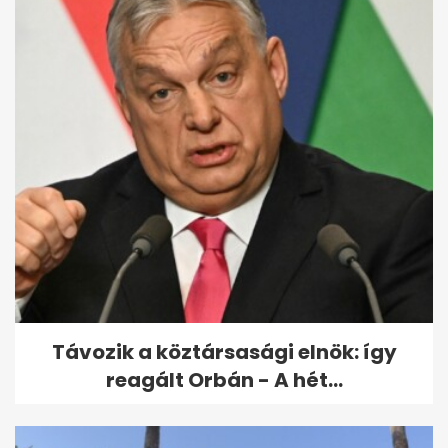
Vitézy: 65 ezres jegyeladás
Balázs DJ-szettjére, mint
Puskás...
Távozik a köztársasági elnök: így
reagált Orbán - A hét...