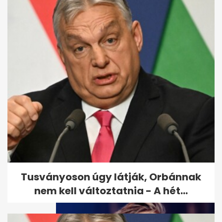
Tarr Zoltán: zajlik a közmédia
átvilágítása, jön a nyilvános...
Tusványoson úgy látják, Orbánnak
nem kell változtatnia - A hét...