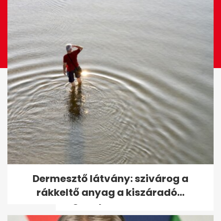
Sport TV-re költözik a magyar
Dermesztő látvány: szivárog a
kézilabda: új tévés
rákkeltő anyag a kiszáradó...
megállapodás