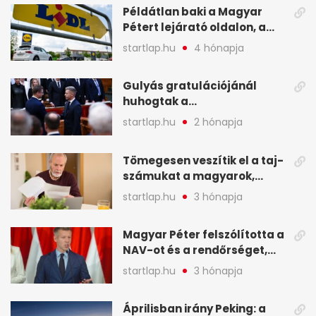
Példátlan baki a Magyar
Pétert lejárató oldalon, a
Lidlnek azonnal lépnie
startlap.hu
4 hónapja
kellett - A hét legfontosabb
hírei képekben
Gulyás gratulációjánál
huhogtak a
leghangosabban, miután
startlap.hu
2 hónapja
Magyart miniszterelnökké
választották - A hét
Tömegesen veszítik el a taj-
legfontosabb hírei
számukat a magyarok,
képekben
sokak ellen eljárást indít a
startlap.hu
3 hónapja
NAV - A hét hírei képekben
Magyar Péter felszólította a
NAV-ot és a rendőrséget,
tartóztassák le a NER-es
startlap.hu
3 hónapja
oligarchákat - A hét
legfontosabb hírei
Áprilisban irány Peking: a