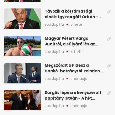
legfontosabb hírei
képekben
Távozik a köztársasági
elnök: így reagált Orbán - A
hét legfontosabb hírei
startlap.hu
3 hete
képekben
Magyar Pétert Varga
Juditról, a súlyáról és az
alvásidejéről is faggatták a
startlap.hu
4 hete
Redditen, sok kérdésre sírva
röhögős emojival válaszolt -
Megszólalt a Fidesz a
A hét legfontosabb hírei
Hankó-botrányról: minden
képekben
forint jó helyre ment - A hét
startlap.hu
1 hónapja
legfontosabb hírei
képekben
Sürgős lépésre kényszerült
Kapitány István - A hét
legfontosabb hírei
startlap.hu
1 hónapja
képekben