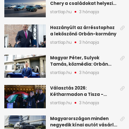
Chery a családokat helyezi
globális mobilitási
startlap.hu
3 hónapja
programja középpontjába
(X)
Hozzányúlt az árrésstophoz
a leköszönő Orbán-kormány
startlap.hu
3 hónapja
Magyar Péter, Sulyok
Tamás, közmédia: Orbán
Viktor április 13. óta hallgat,
startlap.hu
3 hónapja
közben pörögnek az
események – 7+1 pontban
Választás 2026:
Kétharmadon a Tisza -
mutatjuk, hogyan alakulnak
startlap.hu
3 hónapja
a mandátumok
Magyarországon minden
negyedik kínai autót vásárló