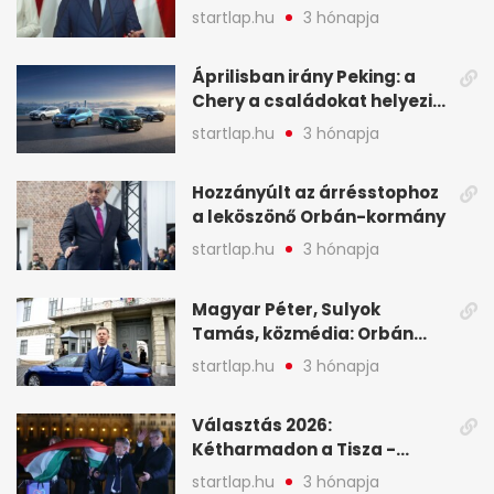
tartóztassák le a NER-es
startlap.hu
3 hónapja
oligarchákat - A hét
legfontosabb hírei
Áprilisban irány Peking: a
Chery a családokat helyezi
globális mobilitási
startlap.hu
3 hónapja
programja középpontjába
(X)
Hozzányúlt az árrésstophoz
a leköszönő Orbán-kormány
startlap.hu
3 hónapja
Magyar Péter, Sulyok
Tamás, közmédia: Orbán
Viktor április 13. óta hallgat,
startlap.hu
3 hónapja
közben pörögnek az
események – 7+1 pontban
Választás 2026:
Kétharmadon a Tisza -
mutatjuk, hogyan alakulnak
startlap.hu
3 hónapja