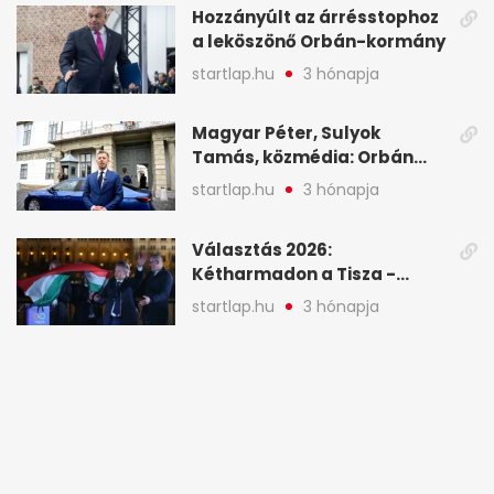
Hozzányúlt az árrésstophoz
a leköszönő Orbán-kormány
startlap.hu
3 hónapja
Magyar Péter, Sulyok
Tamás, közmédia: Orbán
Viktor április 13. óta hallgat,
startlap.hu
3 hónapja
közben pörögnek az
események – 7+1 pontban
Választás 2026:
Kétharmadon a Tisza -
mutatjuk, hogyan alakulnak
startlap.hu
3 hónapja
a mandátumok
Magyarországon minden
negyedik kínai autót vásárló
a Chery mellett döntött (X)
startlap.hu
3 hónapja
Magyar: Hamis zászlós