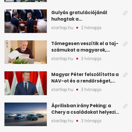
kellett - A hét legfontosabb
hírei képekben
Gulyás gratulációjánál
huhogtak a
leghangosabban, miután
startlap.hu
2 hónapja
Magyart miniszterelnökké
választották - A hét
Tömegesen veszítik el a taj-
legfontosabb hírei
számukat a magyarok,
képekben
sokak ellen eljárást indít a
startlap.hu
3 hónapja
NAV - A hét hírei képekben
Magyar Péter felszólította a
NAV-ot és a rendőrséget,
tartóztassák le a NER-es
startlap.hu
3 hónapja
oligarchákat - A hét
legfontosabb hírei
Áprilisban irány Peking: a
Chery a családokat helyezi
globális mobilitási
startlap.hu
3 hónapja
programja középpontjába
(X)