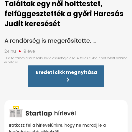
Találtak egy női holttestet,
felfüggesztették a győri Harcsás
Judit keresését
A rendőrség is megerősítette.
24.hu
9 éve
Eredeti cikk megnyitása
Iratkozz fel a hírlevelünkre, hogy ne maradj le a
legérdekesebb cikkekről!