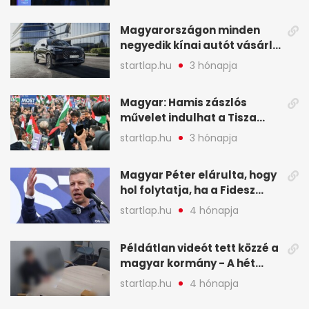
a mandátumok
Magyarországon minden
negyedik kínai autót vásárló
a Chery mellett döntött (X)
startlap.hu
3 hónapja
Magyar: Hamis zászlós
művelet indulhat a Tisza
ellen a választás napján - A
startlap.hu
3 hónapja
hét legfontosabb eseményei
képekben
Magyar Péter elárulta, hogy
hol folytatja, ha a Fidesz
nyeri a választást - A hét
startlap.hu
4 hónapja
legfontosabb hírei
képekben
Példátlan videót tett közzé a
magyar kormány - A hét
legfontosabb hírei
startlap.hu
4 hónapja
képekben