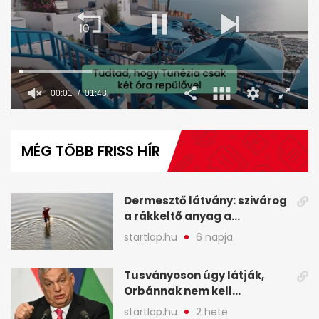
00:02
01:48
0
seconds
of
MÉG TÖBB FRISS HÍR
1
minute,
48
seconds
Dermesztő látvány: szivárog
a rákkeltő anyag a
kiszáradó Dunába
startlap.hu
6 napja
Budapesten - A hét
legfontosabb hírei
Tusványoson úgy látják,
képekben
Orbánnak nem kell
változtatnia - A hét
startlap.hu
2 hete