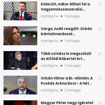
Kiderült, mikor állhat fel a
Vagyonvisszaszerzési
Hivatal - A hét legfontosabb
startlap.hu
1 hónapja
hírei képekben
Varga Judit reagált: Orbán
bántalmazással
kapcsolatban emlegette - A
startlap.hu
1 hónapja
hét legfontosabb hírei
képekben
Több színész is megszólalt
az Alföldi Róbertet ért
vádakról - A hét
startlap.hu
2 hónapja
legfontosabb hírei
képekben
Orbán Viktor a BL-döntőn: A
Puskás Aréna kicsi - A hét
legfontosabb hírei képeken
startlap.hu
2 hónapja
Magyar Péter nagy ígéretet