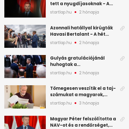
tett a nyugdíjasoknak - A
hét legfontosabb hírei
startlap.hu
2 hónapja
képekben
Azonnali hatállyal kirúgták
Havasi Bertalant - A hét
legfontosabb hírei
startlap.hu
2 hónapja
képekben
Gulyás gratulációjánál
huhogtak a
leghangosabban, miután
startlap.hu
2 hónapja
Magyart miniszterelnökké
választották - A hét
Tömegesen veszítik el a taj-
legfontosabb hírei
számukat a magyarok,
képekben
sokak ellen eljárást indít a
startlap.hu
3 hónapja
NAV - A hét hírei képekben
Magyar Péter felszólította a
NAV-ot és a rendőrséget,