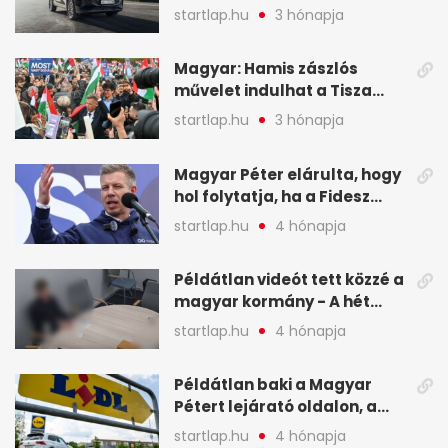
a Chery mellett döntött (X)
startlap.hu
3 hónapja
Magyar: Hamis zászlós
művelet indulhat a Tisza
ellen a választás napján - A
startlap.hu
3 hónapja
hét legfontosabb eseményei
képekben
Magyar Péter elárulta, hogy
hol folytatja, ha a Fidesz
nyeri a választást - A hét
startlap.hu
4 hónapja
legfontosabb hírei
képekben
Példátlan videót tett közzé a
magyar kormány - A hét
legfontosabb hírei
startlap.hu
4 hónapja
képekben
Példátlan baki a Magyar
Pétert lejárató oldalon, a
Lidlnek azonnal lépnie
startlap.hu
4 hónapja