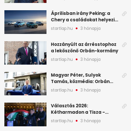
oligarchákat - A hét
legfontosabb hírei
Áprilisban irány Peking: a
Chery a családokat helyezi
globális mobilitási
startlap.hu
3 hónapja
programja középpontjába
(X)
Hozzányúlt az árrésstophoz
a leköszönő Orbán-kormány
startlap.hu
3 hónapja
Magyar Péter, Sulyok
Tamás, közmédia: Orbán
Viktor április 13. óta hallgat,
startlap.hu
3 hónapja
közben pörögnek az
események – 7+1 pontban
Választás 2026:
Kétharmadon a Tisza -
mutatjuk, hogyan alakulnak
startlap.hu
3 hónapja
a mandátumok