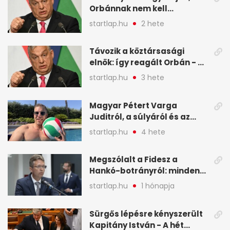
Orbánnak nem kell
változtatnia - A hét
startlap.hu
2 hete
legfontosabb hírei
képekben
Távozik a köztársasági
elnök: így reagált Orbán - A
hét legfontosabb hírei
startlap.hu
3 hete
képekben
Magyar Pétert Varga
Juditról, a súlyáról és az
alvásidejéről is faggatták a
startlap.hu
4 hete
Redditen, sok kérdésre sírva
röhögős emojival válaszolt -
Megszólalt a Fidesz a
A hét legfontosabb hírei
Hankó-botrányról: minden
képekben
forint jó helyre ment - A hét
startlap.hu
1 hónapja
legfontosabb hírei
képekben
Sürgős lépésre kényszerült
Kapitány István - A hét