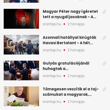
Magyar Péter nagy ígéretet
tett a nyugdíjasoknak - A
hét legfontosabb hírei
startlap.hu
2 hónapja
képekben
Azonnali hatállyal kirúgták
Havasi Bertalant - A hét
legfontosabb hírei
startlap.hu
2 hónapja
képekben
Gulyás gratulációjánál
huhogtak a
leghangosabban, miután
startlap.hu
2 hónapja
Magyart miniszterelnökké
választották - A hét
Tömegesen veszítik el a taj-
legfontosabb hírei
számukat a magyarok,
képekben
sokak ellen eljárást indít a
startlap.hu
3 hónapja
NAV - A hét hírei képekben