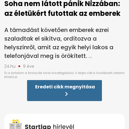
Soha nem látott pánik Nizzában:
az életükért futottak az emberek
A támadást követően emberek ezrei
szaladtak el sikítva, ordítozva a
helyszínről, amit az egyik helyi lakos a
telefonjával meg is örökített.
24.hu
9 éve
Eredeti cikk megnyitása