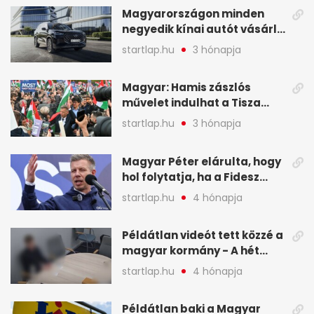
Magyarországon minden
negyedik kínai autót vásárló
a Chery mellett döntött (X)
startlap.hu
3 hónapja
Magyar: Hamis zászlós
művelet indulhat a Tisza
ellen a választás napján - A
startlap.hu
3 hónapja
hét legfontosabb eseményei
képekben
Magyar Péter elárulta, hogy
hol folytatja, ha a Fidesz
nyeri a választást - A hét
startlap.hu
4 hónapja
legfontosabb hírei
képekben
Példátlan videót tett közzé a
magyar kormány - A hét
legfontosabb hírei
startlap.hu
4 hónapja
képekben
Példátlan baki a Magyar