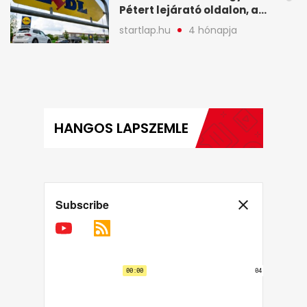
Pétert lejárató oldalon, a
Lidlnek azonnal lépnie
startlap.hu
4 hónapja
kellett - A hét legfontosabb
hírei képekben
HANGOS LAPSZEMLE