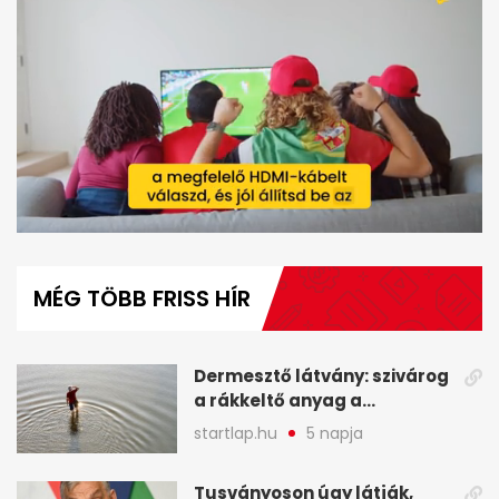
0
seconds
of
MÉG TÖBB FRISS HÍR
1
minute,
39
seconds
Dermesztő látvány: szivárog
a rákkeltő anyag a
kiszáradó Dunába
startlap.hu
5 napja
Budapesten - A hét
legfontosabb hírei
Tusványoson úgy látják,
képekben