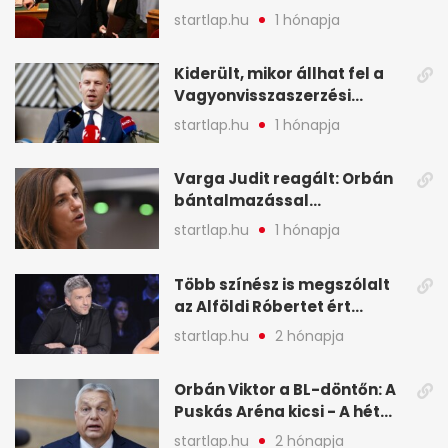
legfontosabb hírei
startlap.hu
1 hónapja
képekben
Kiderült, mikor állhat fel a
Vagyonvisszaszerzési
Hivatal - A hét legfontosabb
startlap.hu
1 hónapja
hírei képekben
Varga Judit reagált: Orbán
bántalmazással
kapcsolatban emlegette - A
startlap.hu
1 hónapja
hét legfontosabb hírei
képekben
Több színész is megszólalt
az Alföldi Róbertet ért
vádakról - A hét
startlap.hu
2 hónapja
legfontosabb hírei
képekben
Orbán Viktor a BL-döntőn: A
Puskás Aréna kicsi - A hét
legfontosabb hírei képeken
startlap.hu
2 hónapja