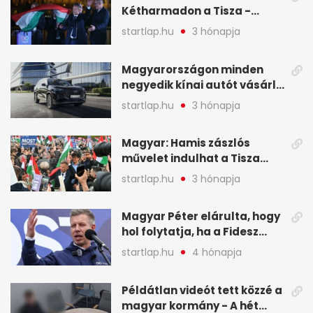
Kétharmadon a Tisza -
mutatjuk, hogyan alakulnak
startlap.hu
3 hónapja
a mandátumok
Magyarországon minden
negyedik kínai autót vásárló
a Chery mellett döntött (X)
startlap.hu
3 hónapja
Magyar: Hamis zászlós
művelet indulhat a Tisza
ellen a választás napján - A
startlap.hu
3 hónapja
hét legfontosabb eseményei
képekben
Magyar Péter elárulta, hogy
hol folytatja, ha a Fidesz
nyeri a választást - A hét
startlap.hu
4 hónapja
legfontosabb hírei
képekben
Példátlan videót tett közzé a
magyar kormány - A hét