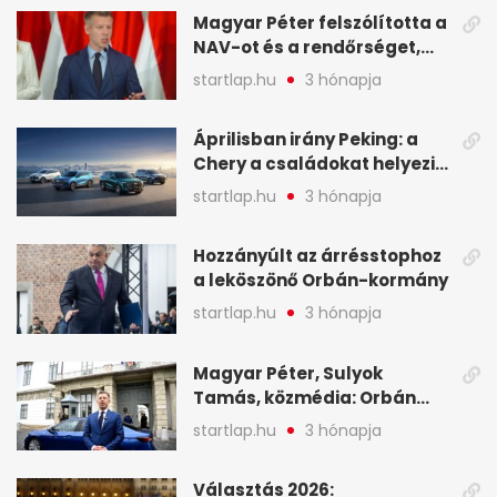
Magyar Péter felszólította a
NAV-ot és a rendőrséget,
tartóztassák le a NER-es
startlap.hu
3 hónapja
oligarchákat - A hét
legfontosabb hírei
Áprilisban irány Peking: a
Chery a családokat helyezi
globális mobilitási
startlap.hu
3 hónapja
programja középpontjába
(X)
Hozzányúlt az árrésstophoz
a leköszönő Orbán-kormány
startlap.hu
3 hónapja
Magyar Péter, Sulyok
Tamás, közmédia: Orbán
Viktor április 13. óta hallgat,
startlap.hu
3 hónapja
közben pörögnek az
események – 7+1 pontban
Választás 2026: