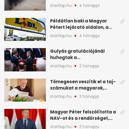
legfontosabb hírei
startlap.hu
4 hónapja
képekben
Példátlan baki a Magyar
Pétert lejárató oldalon, a
Lidlnek azonnal lépnie
startlap.hu
4 hónapja
kellett - A hét legfontosabb
hírei képekben
Gulyás gratulációjánál
huhogtak a
leghangosabban, miután
startlap.hu
2 hónapja
Magyart miniszterelnökké
választották - A hét
Tömegesen veszítik el a taj-
legfontosabb hírei
számukat a magyarok,
képekben
sokak ellen eljárást indít a
startlap.hu
3 hónapja
NAV - A hét hírei képekben
Magyar Péter felszólította a
NAV-ot és a rendőrséget,
tartóztassák le a NER-es
startlap.hu
3 hónapja