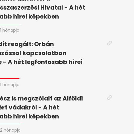
szaszerzési Hivatal - A hét
abb hírei képekben
1 hónapja
it reagált: Orbán
zással kapcsolatban
 - A hét legfontosabb hírei
n
1 hónapja
ész is megszólalt az Alföldi
ért vádakról - A hét
abb hírei képekben
2 hónapja