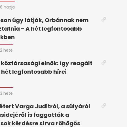
6 napja
son úgy látják, Orbánnak nem
oztatnia - A hét legfontosabb
ekben
2 hete
 köztársasági elnök: így reagált
 hét legfontosabb hírei
n
3 hete
tert Varga Juditról, a súlyáról
ásidejéről is faggatták a
 sok kérdésre sírva röhögős