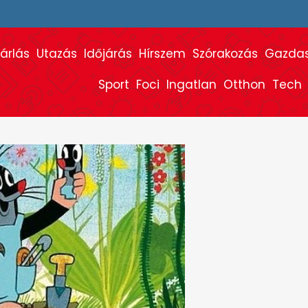
árlás
Utazás
Időjárás
Hírszem
Szórakozás
Gazda
Sport
Foci
Ingatlan
Otthon
Tech