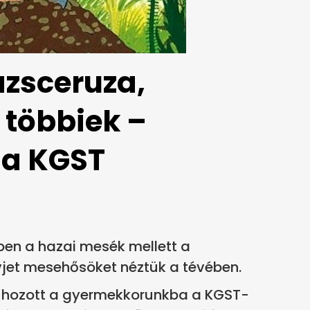
zsceruza,
 többiek –
 a KGST
kben a hazai mesék mellett a
vjet mesehősöket néztük a tévében.
 hozott a gyermekkorunkba a KGST-