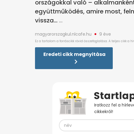
országokkal való – alkalmanként
együttműködés, amire most, felnő
vissza…
magyarorszagkul.nlcafe.hu
9 éve
Eredeti cikk megnyitása
Iratkozz fel a hírl
cikkekről!