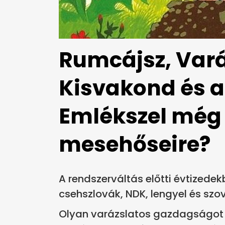
Rumcájsz, Vará
Kisvakond és a
Emlékszel még
mesehőseire?
A rendszerváltás előtti évtizede
csehszlovák, NDK, lengyel és szo
Olyan varázslatos gazdagságot