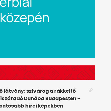
 látvány: szivárog a rákkeltő
kiszáradó Dunába Budapesten -
fontosabb hírei képekben