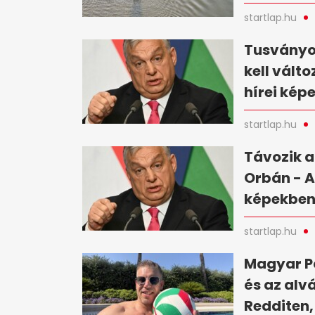
startlap.hu
Tusványo
kell vált
hírei kép
startlap.hu
Távozik a
Orbán - A
képekbe
startlap.hu
Magyar Pé
és az alv
Redditen,