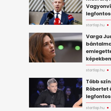
Vagyonvis
legfontos
startlap.hu
Varga Jud
bántalma
emlegette
képekbe
startlap.hu
Több szín
Róbertet 
legfontos
startlap.hu