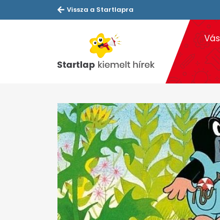
Vissza a Startlapra
Vás