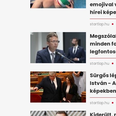
emojival 
hírei kép
startlap.hu
Megszólal
minden fo
legfontos
startlap.hu
Sürgős lé
István - 
képekbe
startlap.hu
Kiderült, 