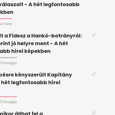
válaszolt - A hét legfontosabb
ekben
4 hete
t a Fidesz a Hankó-botrányról:
rint jó helyre ment - A hét
abb hírei képekben
1 hónapja
pésre kényszerült Kapitány
A hét legfontosabb hírei
n
1 hónapja
mikor állhat fel a