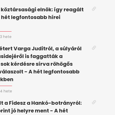
 köztársasági elnök: így reagált
 hét legfontosabb hírei
n
3 hete
tert Varga Juditról, a súlyáról
ásidejéről is faggatták a
 sok kérdésre sírva röhögős
válaszolt - A hét legfontosabb
ekben
4 hete
t a Fidesz a Hankó-botrányról:
rint jó helyre ment - A hét