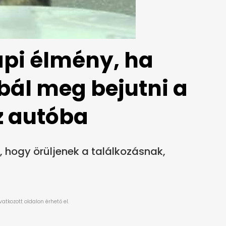
i élmény, ha
ál meg bejutni a
z autóba
, hogy örüljenek a találkozásnak,