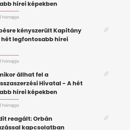
abb hírei képekben
1 hónapja
pésre kényszerült Kapitány
A hét legfontosabb hírei
n
1 hónapja
mikor állhat fel a
szaszerzési Hivatal - A hét
abb hírei képekben
1 hónapja
it reagált: Orbán
zással kapcsolatban