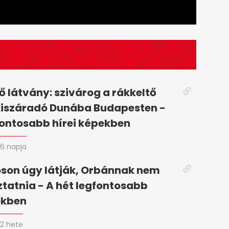
 látvány: szivárog a rákkeltő
kiszáradó Dunába Budapesten -
fontosabb hírei képekben
6 napja
son úgy látják, Orbánnak nem
oztatnia - A hét legfontosabb
ekben
2 hete