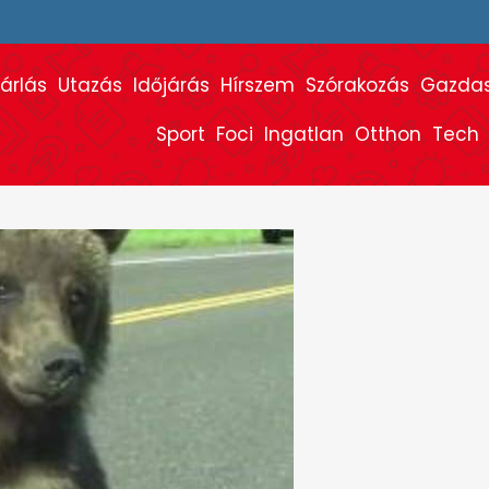
árlás
Utazás
Időjárás
Hírszem
Szórakozás
Gazda
Sport
Foci
Ingatlan
Otthon
Tech