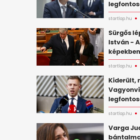
legfontos
startlap.hu
Sürgős lé
István - 
képekbe
startlap.hu
Kiderült, 
Vagyonvis
legfontos
startlap.hu
Varga Jud
bántalma