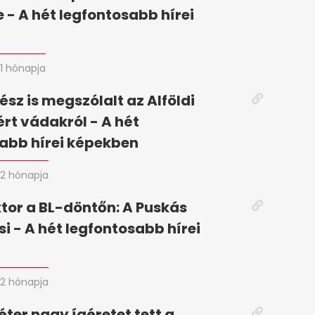
 - A hét legfontosabb hírei
n
1 hónapja
ész is megszólalt az Alföldi
ért vádakról - A hét
abb hírei képekben
2 hónapja
tor a BL-döntőn: A Puskás
si - A hét legfontosabb hírei
2 hónapja
ter nagy ígéretet tett a