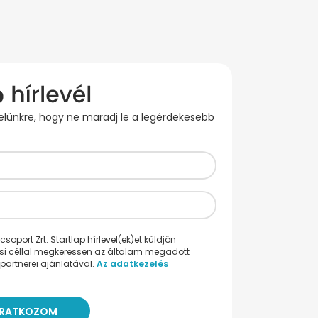
evelünkre, hogy ne maradj le a legérdekesebb
oport Zrt. Startlap hírlevel(ek)et küldjön
ési céllal megkeressen az általam megadott
partnerei ajánlatával.
Az adatkezelés