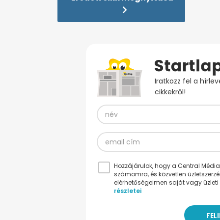
Iratkozz fel a hírl
cikkekről!
Hozzájárulok, hogy a Central Médiacs
számomra, és közvetlen üzletszerz
elérhetőségeimen saját vagy üzleti 
részletei