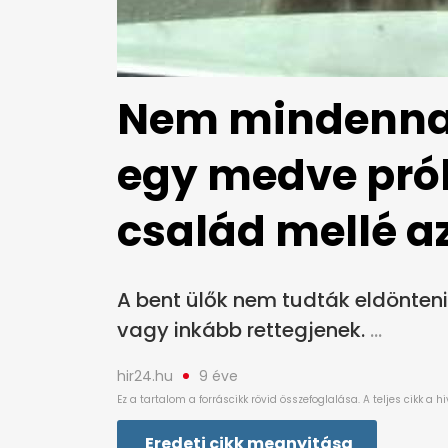
Nem mindennap
egy medve prób
család mellé a
A bent ülők nem tudták eldönteni
vagy inkább rettegjenek.
hir24.hu
9 éve
Eredeti cikk megnyitása