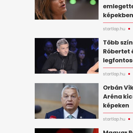
emlegette
képekbe
startlap.hu
Több szín
Róbertet 
legfontos
startlap.hu
Orbán Vik
Aréna kic
képeken
startlap.hu
Magyar Pé