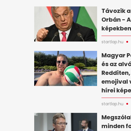
Távozik a
Orbán - A
képekbe
startlap.hu
Magyar Pé
és az alv
Redditen,
emojival 
hírei kép
startlap.hu
Megszólal
minden fo