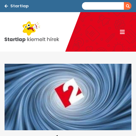
Startlap