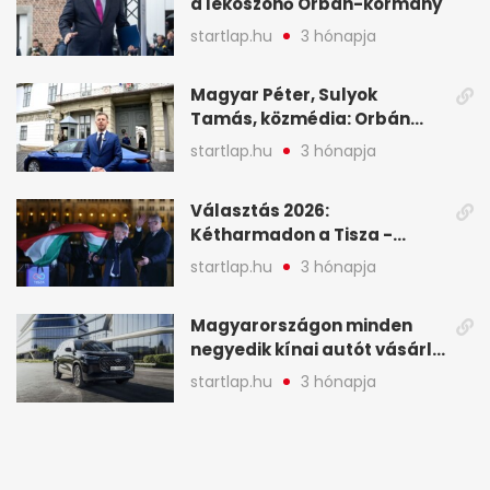
a leköszönő Orbán-kormány
startlap.hu
3 hónapja
Magyar Péter, Sulyok
Tamás, közmédia: Orbán
Viktor április 13. óta hallgat,
startlap.hu
3 hónapja
közben pörögnek az
események – 7+1 pontban
Választás 2026:
Kétharmadon a Tisza -
mutatjuk, hogyan alakulnak
startlap.hu
3 hónapja
a mandátumok
Magyarországon minden
negyedik kínai autót vásárló
a Chery mellett döntött (X)
startlap.hu
3 hónapja
Magyar: Hamis zászlós
művelet indulhat a Tisza
ellen a választás napján - A