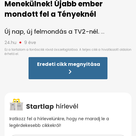
Menekülnek! Újabb ember
mondott fel a Tényeknél
Új nap, új felmondás a TV2-nél.
24.hu
9 éve
Eredeti cikk megnyitása
Iratkozz fel a hírlevelünkre, hogy ne maradj le a
legérdekesebb cikkekről!