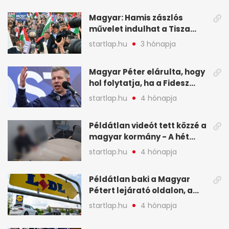
Magyar: Hamis zászlós
művelet indulhat a Tisza
ellen a választás napján - A
startlap.hu
3 hónapja
hét legfontosabb eseményei
képekben
Magyar Péter elárulta, hogy
hol folytatja, ha a Fidesz
nyeri a választást - A hét
startlap.hu
4 hónapja
legfontosabb hírei
képekben
Példátlan videót tett közzé a
magyar kormány - A hét
legfontosabb hírei
startlap.hu
4 hónapja
képekben
Példátlan baki a Magyar
Pétert lejárató oldalon, a
Lidlnek azonnal lépnie
startlap.hu
4 hónapja
kellett - A hét legfontosabb
hírei képekben