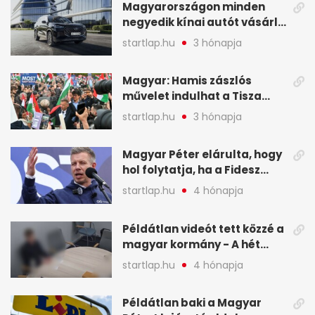
Magyarországon minden
negyedik kínai autót vásárló
a Chery mellett döntött (X)
startlap.hu
3 hónapja
Magyar: Hamis zászlós
művelet indulhat a Tisza
ellen a választás napján - A
startlap.hu
3 hónapja
hét legfontosabb eseményei
képekben
Magyar Péter elárulta, hogy
hol folytatja, ha a Fidesz
nyeri a választást - A hét
startlap.hu
4 hónapja
legfontosabb hírei
képekben
Példátlan videót tett közzé a
magyar kormány - A hét
legfontosabb hírei
startlap.hu
4 hónapja
képekben
Példátlan baki a Magyar