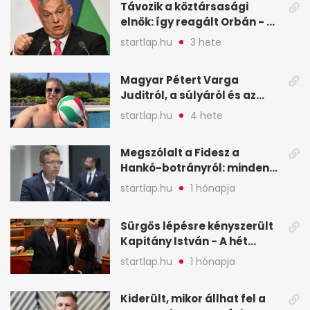
Távozik a köztársasági
elnök: így reagált Orbán - A
hét legfontosabb hírei
startlap.hu
3 hete
képekben
Magyar Pétert Varga
Juditról, a súlyáról és az
alvásidejéről is faggatták a
startlap.hu
4 hete
Redditen, sok kérdésre sírva
röhögős emojival válaszolt -
Megszólalt a Fidesz a
A hét legfontosabb hírei
Hankó-botrányról: minden
képekben
forint jó helyre ment - A hét
startlap.hu
1 hónapja
legfontosabb hírei
képekben
Sürgős lépésre kényszerült
Kapitány István - A hét
legfontosabb hírei
startlap.hu
1 hónapja
képekben
Kiderült, mikor állhat fel a