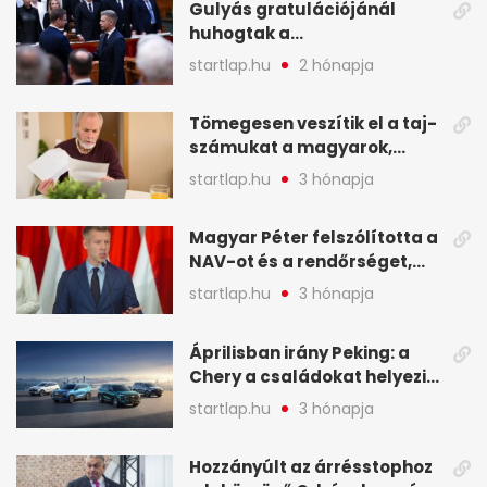
Gulyás gratulációjánál
huhogtak a
leghangosabban, miután
startlap.hu
2 hónapja
Magyart miniszterelnökké
választották - A hét
Tömegesen veszítik el a taj-
legfontosabb hírei
számukat a magyarok,
képekben
sokak ellen eljárást indít a
startlap.hu
3 hónapja
NAV - A hét hírei képekben
Magyar Péter felszólította a
NAV-ot és a rendőrséget,
tartóztassák le a NER-es
startlap.hu
3 hónapja
oligarchákat - A hét
legfontosabb hírei
Áprilisban irány Peking: a
Chery a családokat helyezi
globális mobilitási
startlap.hu
3 hónapja
programja középpontjába
(X)
Hozzányúlt az árrésstophoz