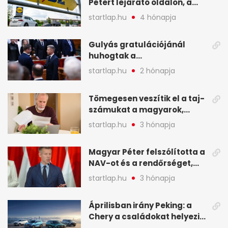
Pétert lejárató oldalon, a
Lidlnek azonnal lépnie
startlap.hu
4 hónapja
kellett - A hét legfontosabb
hírei képekben
Gulyás gratulációjánál
huhogtak a
leghangosabban, miután
startlap.hu
2 hónapja
Magyart miniszterelnökké
választották - A hét
Tömegesen veszítik el a taj-
legfontosabb hírei
számukat a magyarok,
képekben
sokak ellen eljárást indít a
startlap.hu
3 hónapja
NAV - A hét hírei képekben
Magyar Péter felszólította a
NAV-ot és a rendőrséget,
tartóztassák le a NER-es
startlap.hu
3 hónapja
oligarchákat - A hét
legfontosabb hírei
Áprilisban irány Peking: a
Chery a családokat helyezi
globális mobilitási