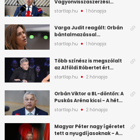
Vagyonvisszaszerzési
Hivatal - A hét legfontosabb
startlap.hu
1 hónapja
hírei képekben
Varga Judit reagált: Orbán
bántalmazással
kapcsolatban emlegette - A
startlap.hu
1 hónapja
hét legfontosabb hírei
képekben
Több színész is megszólalt
az Alföldi Róbertet ért
vádakról - A hét
startlap.hu
2 hónapja
legfontosabb hírei
képekben
Orbán Viktor a BL-döntőn: A
Puskás Aréna kicsi - A hét
legfontosabb hírei képeken
startlap.hu
2 hónapja
Magyar Péter nagy ígéretet
tett a nyugdíjasoknak - A