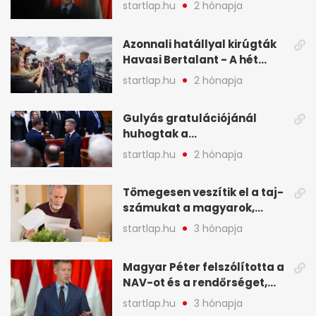
hét legfontosabb hírei
startlap.hu
2 hónapja
képekben
Azonnali hatállyal kirúgták
Havasi Bertalant - A hét
legfontosabb hírei
startlap.hu
2 hónapja
képekben
Gulyás gratulációjánál
huhogtak a
leghangosabban, miután
startlap.hu
2 hónapja
Magyart miniszterelnökké
választották - A hét
Tömegesen veszítik el a taj-
legfontosabb hírei
számukat a magyarok,
képekben
sokak ellen eljárást indít a
startlap.hu
3 hónapja
NAV - A hét hírei képekben
Magyar Péter felszólította a
NAV-ot és a rendőrséget,
tartóztassák le a NER-es
startlap.hu
3 hónapja
oligarchákat - A hét