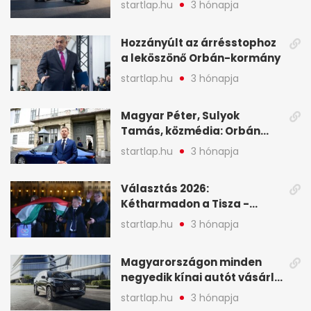
startlap.hu
3 hónapja
programja középpontjába
(X)
Hozzányúlt az árrésstophoz
a leköszönő Orbán-kormány
startlap.hu
3 hónapja
Magyar Péter, Sulyok
Tamás, közmédia: Orbán
Viktor április 13. óta hallgat,
startlap.hu
3 hónapja
közben pörögnek az
események – 7+1 pontban
Választás 2026:
Kétharmadon a Tisza -
mutatjuk, hogyan alakulnak
startlap.hu
3 hónapja
a mandátumok
Magyarországon minden
negyedik kínai autót vásárló
a Chery mellett döntött (X)
startlap.hu
3 hónapja