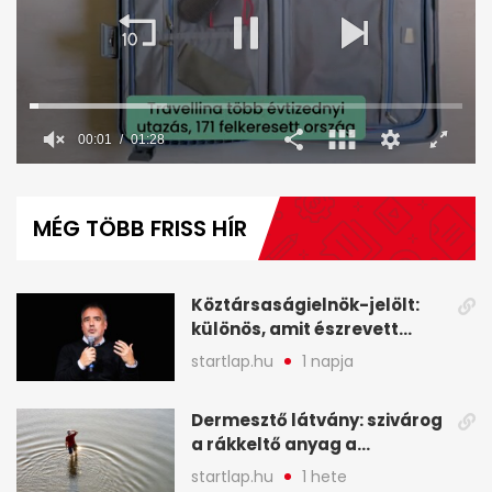
00:02
01:28
0
seconds
of
MÉG TÖBB FRISS HÍR
1
minute,
28
seconds
Köztársaságielnök-jelölt:
különös, amit észrevett
Török Gábor - A hét
startlap.hu
1 napja
legfontosabb hírei
képekben
Dermesztő látvány: szivárog
a rákkeltő anyag a
kiszáradó Dunába
startlap.hu
1 hete