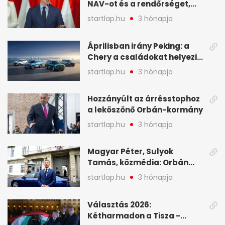
NAV-ot és a rendőrséget,
tartóztassák le a NER-es
startlap.hu
3 hónapja
oligarchákat - A hét
legfontosabb hírei
Áprilisban irány Peking: a
Chery a családokat helyezi
globális mobilitási
startlap.hu
3 hónapja
programja középpontjába
(X)
Hozzányúlt az árrésstophoz
a leköszönő Orbán-kormány
startlap.hu
3 hónapja
Magyar Péter, Sulyok
Tamás, közmédia: Orbán
Viktor április 13. óta hallgat,
startlap.hu
3 hónapja
közben pörögnek az
események – 7+1 pontban
Választás 2026:
Kétharmadon a Tisza -