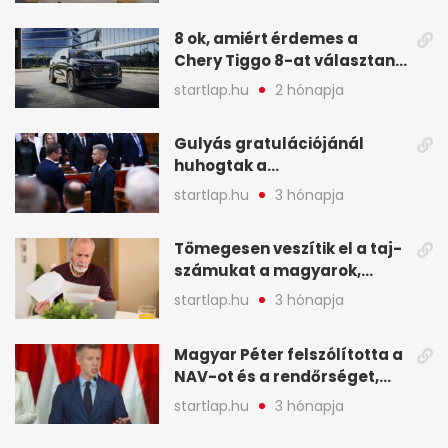
8 ok, amiért érdemes a
Chery Tiggo 8-at választani!
(X)
startlap.hu
2 hónapja
Gulyás gratulációjánál
huhogtak a
leghangosabban, miután
startlap.hu
3 hónapja
Magyart miniszterelnökké
választották - A hét
Tömegesen veszítik el a taj-
legfontosabb hírei
számukat a magyarok,
képekben
sokak ellen eljárást indít a
startlap.hu
3 hónapja
NAV - A hét hírei képekben
Magyar Péter felszólította a
NAV-ot és a rendőrséget,
tartóztassák le a NER-es
startlap.hu
3 hónapja
oligarchákat - A hét
legfontosabb hírei