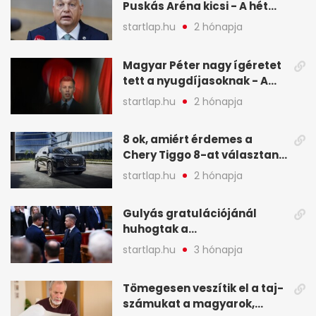
Puskás Aréna kicsi - A hét
legfontosabb hírei képeken
startlap.hu
2 hónapja
Magyar Péter nagy ígéretet
tett a nyugdíjasoknak - A
hét legfontosabb hírei
startlap.hu
2 hónapja
képekben
8 ok, amiért érdemes a
Chery Tiggo 8-at választani!
(X)
startlap.hu
2 hónapja
Gulyás gratulációjánál
huhogtak a
leghangosabban, miután
startlap.hu
3 hónapja
Magyart miniszterelnökké
választották - A hét
Tömegesen veszítik el a taj-
legfontosabb hírei
számukat a magyarok,
képekben