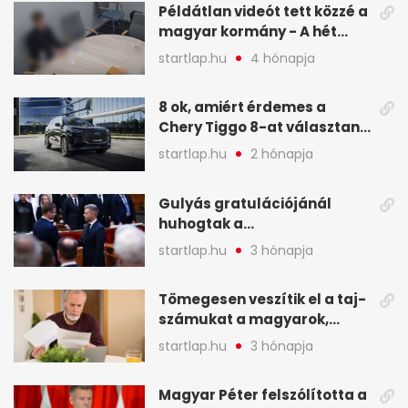
Példátlan videót tett közzé a
magyar kormány - A hét
legfontosabb hírei
startlap.hu
4 hónapja
képekben
8 ok, amiért érdemes a
Chery Tiggo 8-at választani!
(X)
startlap.hu
2 hónapja
Gulyás gratulációjánál
huhogtak a
leghangosabban, miután
startlap.hu
3 hónapja
Magyart miniszterelnökké
választották - A hét
Tömegesen veszítik el a taj-
legfontosabb hírei
számukat a magyarok,
képekben
sokak ellen eljárást indít a
startlap.hu
3 hónapja
NAV - A hét hírei képekben
Magyar Péter felszólította a