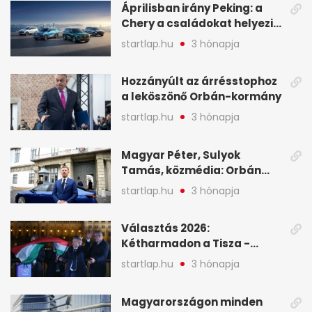
Áprilisban irány Peking: a
Chery a családokat helyezi
globális mobilitási
startlap.hu
3 hónapja
programja középpontjába
(X)
Hozzányúlt az árrésstophoz
a leköszönő Orbán-kormány
startlap.hu
3 hónapja
Magyar Péter, Sulyok
Tamás, közmédia: Orbán
Viktor április 13. óta hallgat,
startlap.hu
3 hónapja
közben pörögnek az
események – 7+1 pontban
Választás 2026:
Kétharmadon a Tisza -
mutatjuk, hogyan alakulnak
startlap.hu
3 hónapja
a mandátumok
Magyarországon minden