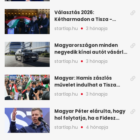
események – 7+1 pontban
Választás 2026:
Kétharmadon a Tisza -
mutatjuk, hogyan alakulnak
startlap.hu
3 hónapja
a mandátumok
Magyarországon minden
negyedik kínai autót vásárló
a Chery mellett döntött (X)
startlap.hu
3 hónapja
Magyar: Hamis zászlós
művelet indulhat a Tisza
ellen a választás napján - A
startlap.hu
3 hónapja
hét legfontosabb eseményei
képekben
Magyar Péter elárulta, hogy
hol folytatja, ha a Fidesz
nyeri a választást - A hét
startlap.hu
4 hónapja
legfontosabb hírei
képekben