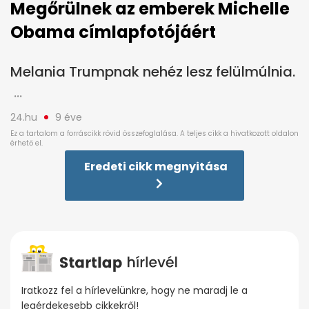
Megőrülnek az emberek Michelle
Obama címlapfotójáért
Melania Trumpnak nehéz lesz felülmúlnia.
24.hu
9 éve
Eredeti cikk megnyitása
Iratkozz fel a hírlevelünkre, hogy ne maradj le a
legérdekesebb cikkekről!