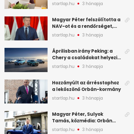
sokak ellen eljárást indít a
startlap.hu
3 hónapja
NAV - A hét hírei képekben
Magyar Péter felszólította a
NAV-ot és a rendőrséget,
tartóztassák le a NER-es
startlap.hu
3 hónapja
oligarchákat - A hét
legfontosabb hírei
Áprilisban irány Peking: a
Chery a családokat helyezi
globális mobilitási
startlap.hu
3 hónapja
programja középpontjába
(X)
Hozzányúlt az árrésstophoz
a leköszönő Orbán-kormány
startlap.hu
3 hónapja
Magyar Péter, Sulyok
Tamás, közmédia: Orbán
Viktor április 13. óta hallgat,
startlap.hu
3 hónapja
közben pörögnek az