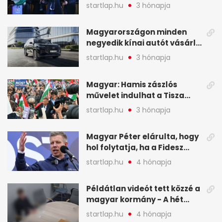
mutatjuk, hogyan alakulnak
startlap.hu
3 hónapja
a mandátumok
Magyarországon minden
negyedik kínai autót vásárló
a Chery mellett döntött (X)
startlap.hu
3 hónapja
Magyar: Hamis zászlós
művelet indulhat a Tisza
ellen a választás napján - A
startlap.hu
3 hónapja
hét legfontosabb eseményei
képekben
Magyar Péter elárulta, hogy
hol folytatja, ha a Fidesz
nyeri a választást - A hét
startlap.hu
4 hónapja
legfontosabb hírei
képekben
Példátlan videót tett közzé a
magyar kormány - A hét
legfontosabb hírei
startlap.hu
4 hónapja
képekben