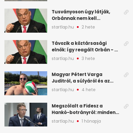
Budapesten - A hét
legfontosabb hírei
Tusványoson úgy látják,
képekben
Orbánnak nem kell
változtatnia - A hét
startlap.hu
2 hete
legfontosabb hírei
képekben
Távozik a köztársasági
elnök: így reagált Orbán - A
hét legfontosabb hírei
startlap.hu
3 hete
képekben
Magyar Pétert Varga
Juditról, a súlyáról és az
alvásidejéről is faggatták a
startlap.hu
4 hete
Redditen, sok kérdésre sírva
röhögős emojival válaszolt -
Megszólalt a Fidesz a
A hét legfontosabb hírei
Hankó-botrányról: minden
képekben
forint jó helyre ment - A hét
startlap.hu
1 hónapja
legfontosabb hírei
képekben