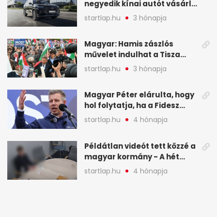
negyedik kínai autót vásárló
a Chery mellett döntött (X)
startlap.hu
3 hónapja
Magyar: Hamis zászlós
művelet indulhat a Tisza
ellen a választás napján - A
startlap.hu
3 hónapja
hét legfontosabb eseményei
képekben
Magyar Péter elárulta, hogy
hol folytatja, ha a Fidesz
nyeri a választást - A hét
startlap.hu
4 hónapja
legfontosabb hírei
képekben
Példátlan videót tett közzé a
magyar kormány - A hét
legfontosabb hírei
startlap.hu
4 hónapja
képekben