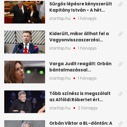
Sürgős lépésre kényszerült
Kapitány István - A hét
legfontosabb hírei
startlap.hu
1 hónapja
képekben
Kiderült, mikor állhat fel a
Vagyonvisszaszerzési
Hivatal - A hét legfontosabb
startlap.hu
1 hónapja
hírei képekben
Varga Judit reagált: Orbán
bántalmazással
kapcsolatban emlegette - A
startlap.hu
1 hónapja
hét legfontosabb hírei
képekben
Több színész is megszólalt
az Alföldi Róbertet ért
vádakról - A hét
startlap.hu
2 hónapja
legfontosabb hírei
képekben
Orbán Viktor a BL-döntőn: A