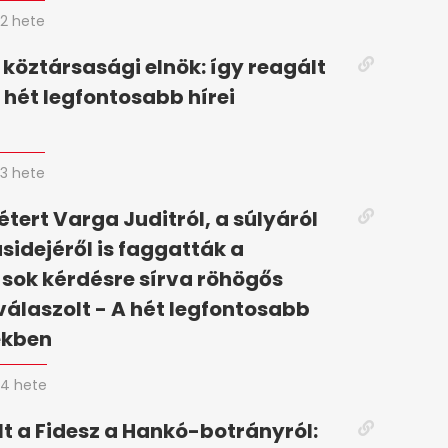
2 hete
 köztársasági elnök: így reagált
 hét legfontosabb hírei
n
3 hete
tert Varga Juditról, a súlyáról
ásidejéről is faggatták a
 sok kérdésre sírva röhögős
válaszolt - A hét legfontosabb
ekben
4 hete
t a Fidesz a Hankó-botrányról: