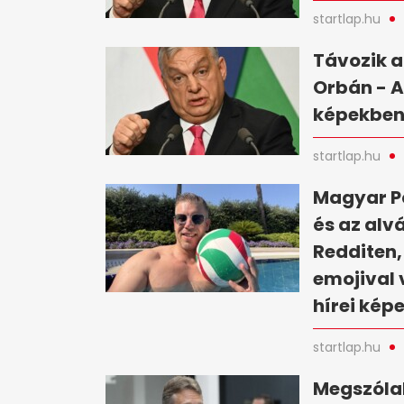
startlap.hu
Távozik a
Orbán - A
képekbe
startlap.hu
Magyar Pé
és az alv
Redditen,
emojival 
hírei kép
startlap.hu
Megszólal