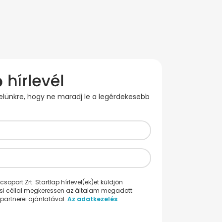
evelünkre, hogy ne maradj le a legérdekesebb
oport Zrt. Startlap hírlevel(ek)et küldjön
ési céllal megkeressen az általam megadott
partnerei ajánlatával.
Az adatkezelés