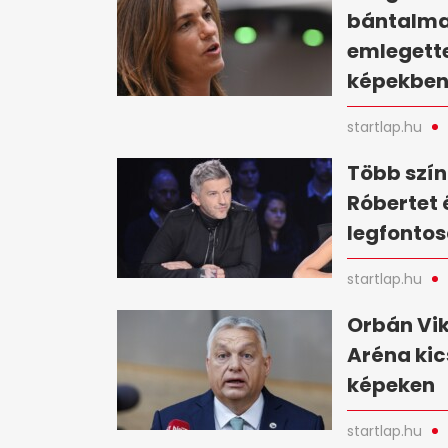
bántalma
emlegette
képekbe
startlap.hu
Több szín
Róbertet 
legfontos
startlap.hu
Orbán Vik
Aréna kic
képeken
startlap.hu