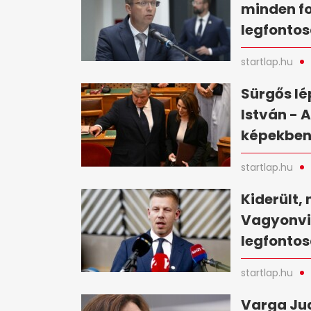
minden fo
legfontos
startlap.hu
Sürgős lé
István - 
képekbe
startlap.hu
Kiderült, 
Vagyonvis
legfontos
startlap.hu
Varga Jud