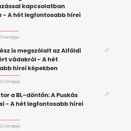
zással kapcsolatban
 - A hét legfontosabb hírei
n
1 hónapja
ész is megszólalt az Alföldi
ért vádakról - A hét
abb hírei képekben
2 hónapja
tor a BL-döntőn: A Puskás
si - A hét legfontosabb hírei
2 hónapja