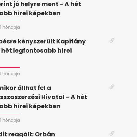
rint jó helyre ment - A hét
abb hírei képekben
1 hónapja
pésre kényszerült Kapitány
A hét legfontosabb hírei
n
1 hónapja
mikor állhat fel a
szaszerzési Hivatal - A hét
abb hírei képekben
1 hónapja
it reagált: Orbán