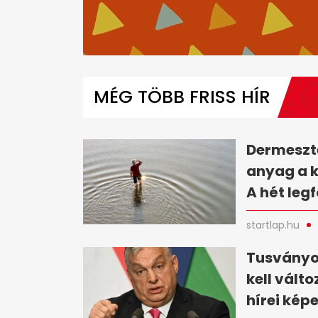
0
of
6
MÉG TÖBB FRISS HÍR
minutes,
45
seconds
Volume
0%
Dermesztő
anyag a 
A hét leg
startlap.hu
Tusványo
kell vált
hírei kép