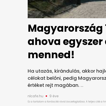
Magyarország 1
ahova egyszer a
menned!
Ha utazás, kirándulás, akkor haj
célokat belőni, pedig Magyarors
értéket rejt magában.
nlcafe.hu
9 éve