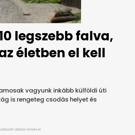
0 legszebb falva,
z életben el kell
lamosak vagyunk inkább külföldi úti
zág is rengeteg csodás helyet és