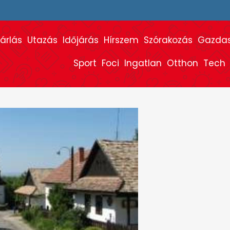
árlás
Utazás
Időjárás
Hírszem
Szórakozás
Gazda
Sport
Foci
Ingatlan
Otthon
Tech