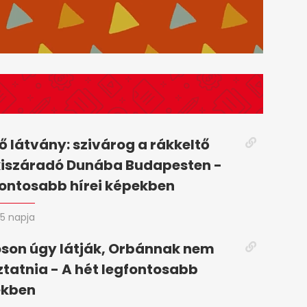
 látvány: szivárog a rákkeltő
kiszáradó Dunába Budapesten -
fontosabb hírei képekben
5 napja
son úgy látják, Orbánnak nem
oztatnia - A hét legfontosabb
ekben