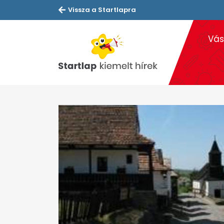
Vissza a Startlapra
Vás