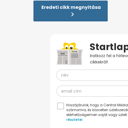
Eredeti cikk megnyitása
Iratkozz fel a hírl
cikkekről!
Hozzájárulok, hogy a Central Médiacs
számomra, és közvetlen üzletszerz
elérhetőségeimen saját vagy üzleti 
részletei