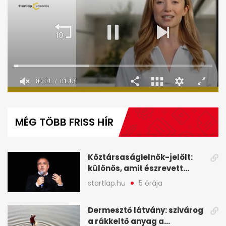
00:02
01:13
0
seconds
of
MÉG TÖBB FRISS HÍR
1
minute,
13
seconds
Köztársaságielnök-jelölt:
különös, amit észrevett
Török Gábor - A hét
startlap.hu
5 órája
legfontosabb hírei
képekben
Dermesztő látvány: szivárog
a rákkeltő anyag a