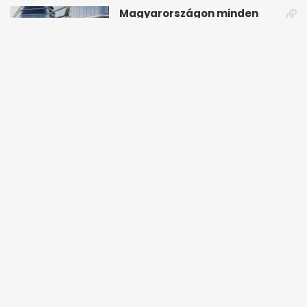
Magyarországon minden
negyedik kínai autót vásárló
a Chery mellett döntött (X)
startlap.hu
3 hónapja
Magyar: Hamis zászlós
művelet indulhat a Tisza
ellen a választás napján - A
startlap.hu
3 hónapja
hét legfontosabb eseményei
képekben
Magyar Péter elárulta, hogy
hol folytatja, ha a Fidesz
nyeri a választást - A hét
startlap.hu
4 hónapja
legfontosabb hírei
képekben
Példátlan videót tett közzé a
magyar kormány - A hét
legfontosabb hírei
startlap.hu
4 hónapja
képekben