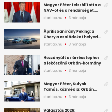
Magyar Péter felszólította a
NAV-ot és a rendőrséget,
tartóztassák le a NER-es
startlap.hu
3 hónapja
oligarchákat - A hét
legfontosabb hírei
Áprilisban irány Peking: a
Chery a családokat helyezi
globális mobilitási
startlap.hu
3 hónapja
programja középpontjába
(X)
Hozzányúlt az árrésstophoz
a leköszönő Orbán-kormány
startlap.hu
3 hónapja
Magyar Péter, Sulyok
Tamás, közmédia: Orbán
Viktor április 13. óta hallgat,
startlap.hu
3 hónapja
közben pörögnek az
események – 7+1 pontban
Választás 2026: