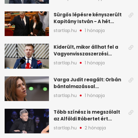
legfontosabb hírei
képekben
Sürgős lépésre kényszerült
Kapitány István - A hét
legfontosabb hírei
startlap.hu
1 hónapja
képekben
Kiderült, mikor állhat fel a
Vagyonvisszaszerzési
Hivatal - A hét legfontosabb
startlap.hu
1 hónapja
hírei képekben
Varga Judit reagált: Orbán
bántalmazással
kapcsolatban emlegette - A
startlap.hu
1 hónapja
hét legfontosabb hírei
képekben
Több színész is megszólalt
az Alföldi Róbertet ért
vádakról - A hét
startlap.hu
2 hónapja
legfontosabb hírei