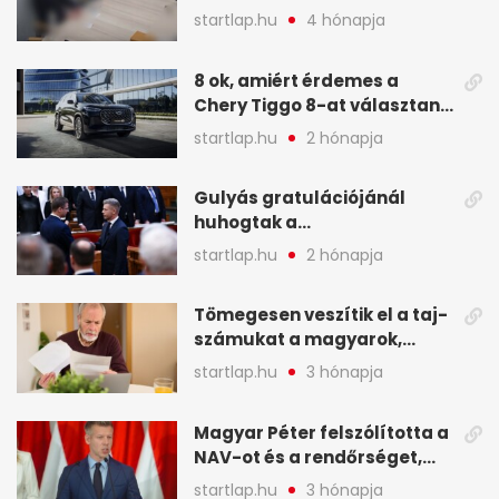
legfontosabb hírei
startlap.hu
4 hónapja
képekben
8 ok, amiért érdemes a
Chery Tiggo 8-at választani!
(X)
startlap.hu
2 hónapja
Gulyás gratulációjánál
huhogtak a
leghangosabban, miután
startlap.hu
2 hónapja
Magyart miniszterelnökké
választották - A hét
Tömegesen veszítik el a taj-
legfontosabb hírei
számukat a magyarok,
képekben
sokak ellen eljárást indít a
startlap.hu
3 hónapja
NAV - A hét hírei képekben
Magyar Péter felszólította a
NAV-ot és a rendőrséget,
tartóztassák le a NER-es
startlap.hu
3 hónapja