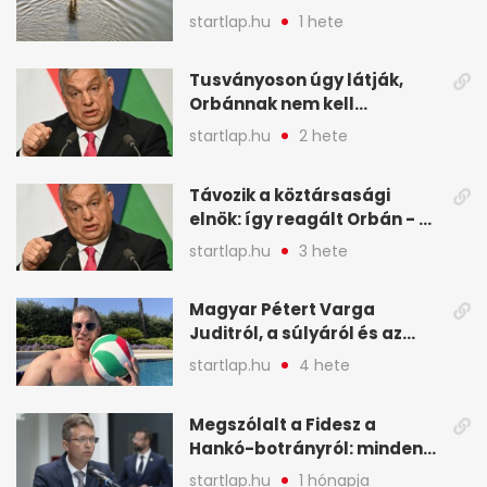
kiszáradó Dunába
startlap.hu
1 hete
Budapesten - A hét
legfontosabb hírei
Tusványoson úgy látják,
képekben
Orbánnak nem kell
változtatnia - A hét
startlap.hu
2 hete
legfontosabb hírei
képekben
Távozik a köztársasági
elnök: így reagált Orbán - A
hét legfontosabb hírei
startlap.hu
3 hete
képekben
Magyar Pétert Varga
Juditról, a súlyáról és az
alvásidejéről is faggatták a
startlap.hu
4 hete
Redditen, sok kérdésre sírva
röhögős emojival válaszolt -
Megszólalt a Fidesz a
A hét legfontosabb hírei
Hankó-botrányról: minden
képekben
forint jó helyre ment - A hét
startlap.hu
1 hónapja