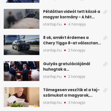
legfontosabb hírei
képekben
Példátlan videót tett közzé a
magyar kormány - A hét
legfontosabb hírei
startlap.hu
4 hónapja
képekben
8 ok, amiért érdemes a
Chery Tiggo 8-at választani!
(X)
startlap.hu
2 hónapja
Gulyás gratulációjánál
huhogtak a
leghangosabban, miután
startlap.hu
2 hónapja
Magyart miniszterelnökké
választották - A hét
Tömegesen veszítik el a taj-
legfontosabb hírei
számukat a magyarok,
képekben
sokak ellen eljárást indít a
startlap.hu
3 hónapja
NAV - A hét hírei képekben