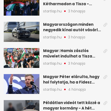
Kétharmadon a Tisza -
mutatjuk, hogyan alakulnak
startlap.hu
3 hónapja
a mandátumok
Magyarországon minden
negyedik kínai autót vásárló
a Chery mellett döntött (X)
startlap.hu
3 hónapja
Magyar: Hamis zászlós
művelet indulhat a Tisza
ellen a választás napján - A
startlap.hu
3 hónapja
hét legfontosabb eseményei
képekben
Magyar Péter elárulta, hogy
hol folytatja, ha a Fidesz
nyeri a választást - A hét
startlap.hu
4 hónapja
legfontosabb hírei
képekben
Példátlan videót tett közzé a
magyar kormány - A hét