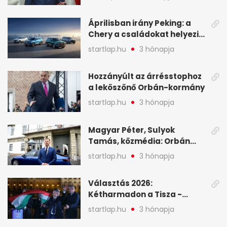
oligarchákat - A hét
legfontosabb hírei
Áprilisban irány Peking: a
Chery a családokat helyezi
globális mobilitási
startlap.hu
3 hónapja
programja középpontjába
(X)
Hozzányúlt az árrésstophoz
a leköszönő Orbán-kormány
startlap.hu
3 hónapja
Magyar Péter, Sulyok
Tamás, közmédia: Orbán
Viktor április 13. óta hallgat,
startlap.hu
3 hónapja
közben pörögnek az
események – 7+1 pontban
Választás 2026:
Kétharmadon a Tisza -
mutatjuk, hogyan alakulnak
startlap.hu
3 hónapja
a mandátumok