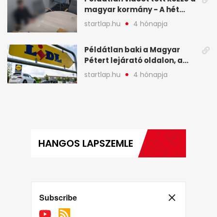
magyar kormány - A hét
legfontosabb hírei
startlap.hu
4 hónapja
képekben
Példátlan baki a Magyar
Pétert lejárató oldalon, a
Lidlnek azonnal lépnie
startlap.hu
4 hónapja
kellett - A hét legfontosabb
hírei képekben
HANGOS LAPSZEMLE