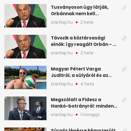
legfontosabb hírei
Tusványoson úgy látják,
képekben
Orbánnak nem kell
változtatnia - A hét
startlap.hu
2 hete
legfontosabb hírei
képekben
Távozik a köztársasági
elnök: így reagált Orbán - A
hét legfontosabb hírei
startlap.hu
3 hete
képekben
Magyar Pétert Varga
Juditról, a súlyáról és az
alvásidejéről is faggatták a
startlap.hu
4 hete
Redditen, sok kérdésre sírva
röhögős emojival válaszolt -
Megszólalt a Fidesz a
A hét legfontosabb hírei
Hankó-botrányról: minden
képekben
forint jó helyre ment - A hét
startlap.hu
1 hónapja
legfontosabb hírei
képekben
Sürgős lépésre kényszerült