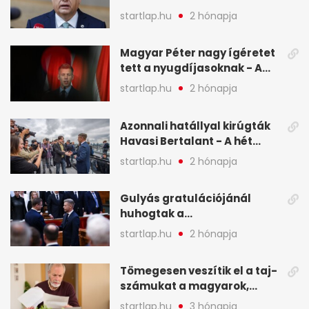
legfontosabb hírei képeken
startlap.hu
2 hónapja
Magyar Péter nagy ígéretet
tett a nyugdíjasoknak - A
hét legfontosabb hírei
startlap.hu
2 hónapja
képekben
Azonnali hatállyal kirúgták
Havasi Bertalant - A hét
legfontosabb hírei
startlap.hu
2 hónapja
képekben
Gulyás gratulációjánál
huhogtak a
leghangosabban, miután
startlap.hu
2 hónapja
Magyart miniszterelnökké
választották - A hét
Tömegesen veszítik el a taj-
legfontosabb hírei
számukat a magyarok,
képekben
sokak ellen eljárást indít a
startlap.hu
3 hónapja