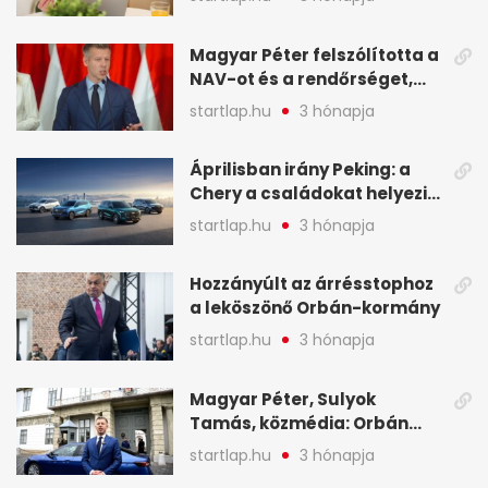
NAV - A hét hírei képekben
Magyar Péter felszólította a
NAV-ot és a rendőrséget,
tartóztassák le a NER-es
startlap.hu
3 hónapja
oligarchákat - A hét
legfontosabb hírei
Áprilisban irány Peking: a
Chery a családokat helyezi
globális mobilitási
startlap.hu
3 hónapja
programja középpontjába
(X)
Hozzányúlt az árrésstophoz
a leköszönő Orbán-kormány
startlap.hu
3 hónapja
Magyar Péter, Sulyok
Tamás, közmédia: Orbán
Viktor április 13. óta hallgat,
startlap.hu
3 hónapja
közben pörögnek az