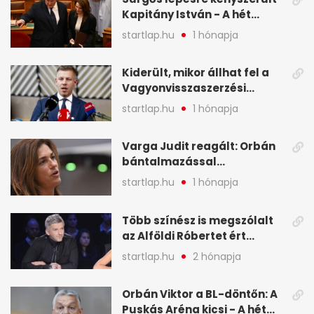
Kapitány István - A hét
legfontosabb hírei
startlap.hu
1 hónapja
képekben
Kiderült, mikor állhat fel a
Vagyonvisszaszerzési
Hivatal - A hét legfontosabb
startlap.hu
1 hónapja
hírei képekben
Varga Judit reagált: Orbán
bántalmazással
kapcsolatban emlegette - A
startlap.hu
1 hónapja
hét legfontosabb hírei
képekben
Több színész is megszólalt
az Alföldi Róbertet ért
vádakról - A hét
startlap.hu
2 hónapja
legfontosabb hírei
képekben
Orbán Viktor a BL-döntőn: A
Puskás Aréna kicsi - A hét