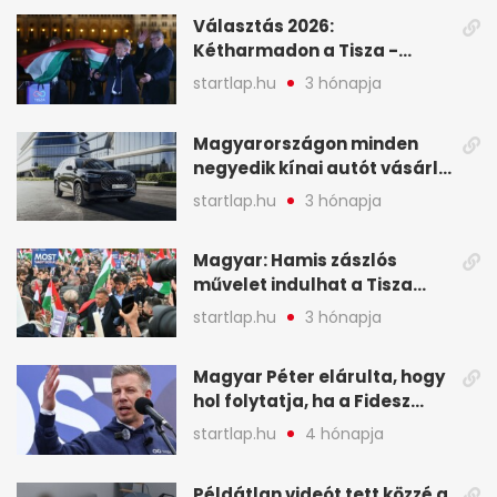
események – 7+1 pontban
Választás 2026:
Kétharmadon a Tisza -
mutatjuk, hogyan alakulnak
startlap.hu
3 hónapja
a mandátumok
Magyarországon minden
negyedik kínai autót vásárló
a Chery mellett döntött (X)
startlap.hu
3 hónapja
Magyar: Hamis zászlós
művelet indulhat a Tisza
ellen a választás napján - A
startlap.hu
3 hónapja
hét legfontosabb eseményei
képekben
Magyar Péter elárulta, hogy
hol folytatja, ha a Fidesz
nyeri a választást - A hét
startlap.hu
4 hónapja
legfontosabb hírei
képekben
Példátlan videót tett közzé a