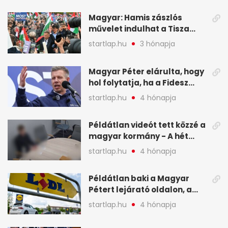
Magyar: Hamis zászlós
művelet indulhat a Tisza
ellen a választás napján - A
startlap.hu
3 hónapja
hét legfontosabb eseményei
képekben
Magyar Péter elárulta, hogy
hol folytatja, ha a Fidesz
nyeri a választást - A hét
startlap.hu
4 hónapja
legfontosabb hírei
képekben
Példátlan videót tett közzé a
magyar kormány - A hét
legfontosabb hírei
startlap.hu
4 hónapja
képekben
Példátlan baki a Magyar
Pétert lejárató oldalon, a
Lidlnek azonnal lépnie
startlap.hu
4 hónapja
kellett - A hét legfontosabb
hírei képekben