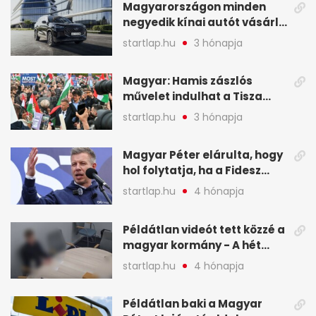
Magyarországon minden
negyedik kínai autót vásárló
a Chery mellett döntött (X)
startlap.hu
3 hónapja
Magyar: Hamis zászlós
művelet indulhat a Tisza
ellen a választás napján - A
startlap.hu
3 hónapja
hét legfontosabb eseményei
képekben
Magyar Péter elárulta, hogy
hol folytatja, ha a Fidesz
nyeri a választást - A hét
startlap.hu
4 hónapja
legfontosabb hírei
képekben
Példátlan videót tett közzé a
magyar kormány - A hét
legfontosabb hírei
startlap.hu
4 hónapja
képekben
Példátlan baki a Magyar