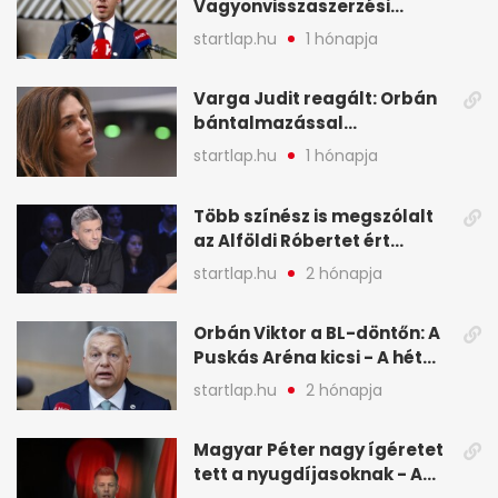
Vagyonvisszaszerzési
Hivatal - A hét legfontosabb
startlap.hu
1 hónapja
hírei képekben
Varga Judit reagált: Orbán
bántalmazással
kapcsolatban emlegette - A
startlap.hu
1 hónapja
hét legfontosabb hírei
képekben
Több színész is megszólalt
az Alföldi Róbertet ért
vádakról - A hét
startlap.hu
2 hónapja
legfontosabb hírei
képekben
Orbán Viktor a BL-döntőn: A
Puskás Aréna kicsi - A hét
legfontosabb hírei képeken
startlap.hu
2 hónapja
Magyar Péter nagy ígéretet
tett a nyugdíjasoknak - A