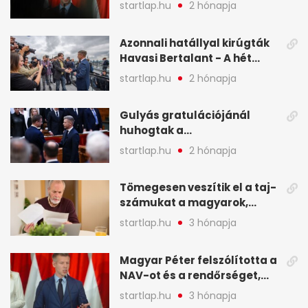
hét legfontosabb hírei
startlap.hu
2 hónapja
képekben
Azonnali hatállyal kirúgták
Havasi Bertalant - A hét
legfontosabb hírei
startlap.hu
2 hónapja
képekben
Gulyás gratulációjánál
huhogtak a
leghangosabban, miután
startlap.hu
2 hónapja
Magyart miniszterelnökké
választották - A hét
Tömegesen veszítik el a taj-
legfontosabb hírei
számukat a magyarok,
képekben
sokak ellen eljárást indít a
startlap.hu
3 hónapja
NAV - A hét hírei képekben
Magyar Péter felszólította a
NAV-ot és a rendőrséget,
tartóztassák le a NER-es
startlap.hu
3 hónapja
oligarchákat - A hét