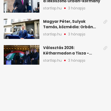
a leköszönő Orbán-kormány
startlap.hu
3 hónapja
Magyar Péter, Sulyok
Tamás, közmédia: Orbán
Viktor április 13. óta hallgat,
startlap.hu
3 hónapja
közben pörögnek az
események – 7+1 pontban
Választás 2026:
Kétharmadon a Tisza -
mutatjuk, hogyan alakulnak
startlap.hu
3 hónapja
a mandátumok
Magyarországon minden
negyedik kínai autót vásárló
a Chery mellett döntött (X)
startlap.hu
3 hónapja
Magyar: Hamis zászlós
művelet indulhat a Tisza
ellen a választás napján - A