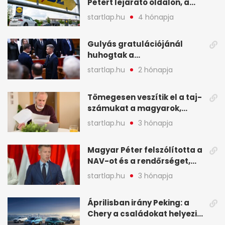
Pétert lejárató oldalon, a
Lidlnek azonnal lépnie
startlap.hu
4 hónapja
kellett - A hét legfontosabb
hírei képekben
Gulyás gratulációjánál
huhogtak a
leghangosabban, miután
startlap.hu
2 hónapja
Magyart miniszterelnökké
választották - A hét
Tömegesen veszítik el a taj-
legfontosabb hírei
számukat a magyarok,
képekben
sokak ellen eljárást indít a
startlap.hu
3 hónapja
NAV - A hét hírei képekben
Magyar Péter felszólította a
NAV-ot és a rendőrséget,
tartóztassák le a NER-es
startlap.hu
3 hónapja
oligarchákat - A hét
legfontosabb hírei
Áprilisban irány Peking: a
Chery a családokat helyezi
globális mobilitási