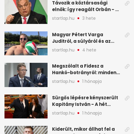
Távozik a köztársasági
elnök: így reagált Orbán - A
hét legfontosabb hírei
startlap.hu
3 hete
képekben
Magyar Pétert Varga
Juditról, a súlyáról és az
alvásidejéről is faggatták a
startlap.hu
4 hete
Redditen, sok kérdésre sírva
röhögős emojival válaszolt -
Megszólalt a Fidesz a
A hét legfontosabb hírei
Hankó-botrányról: minden
képekben
forint jó helyre ment - A hét
startlap.hu
1 hónapja
legfontosabb hírei
képekben
Sürgős lépésre kényszerült
Kapitány István - A hét
legfontosabb hírei
startlap.hu
1 hónapja
képekben
Kiderült, mikor állhat fel a