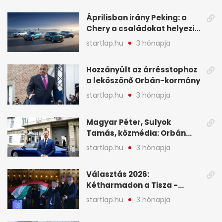
legfontosabb hírei
Áprilisban irány Peking: a
Chery a családokat helyezi
globális mobilitási
startlap.hu
3 hónapja
programja középpontjába
(X)
Hozzányúlt az árrésstophoz
a leköszönő Orbán-kormány
startlap.hu
3 hónapja
Magyar Péter, Sulyok
Tamás, közmédia: Orbán
Viktor április 13. óta hallgat,
startlap.hu
3 hónapja
közben pörögnek az
események – 7+1 pontban
Választás 2026:
Kétharmadon a Tisza -
mutatjuk, hogyan alakulnak
startlap.hu
3 hónapja
a mandátumok