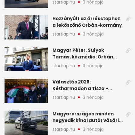
startlap.hu
3 hónapja
programja középpontjába
(X)
Hozzányúlt az árrésstophoz
a leköszönő Orbán-kormány
startlap.hu
3 hónapja
Magyar Péter, Sulyok
Tamás, közmédia: Orbán
Viktor április 13. óta hallgat,
startlap.hu
3 hónapja
közben pörögnek az
események – 7+1 pontban
Választás 2026:
Kétharmadon a Tisza -
mutatjuk, hogyan alakulnak
startlap.hu
3 hónapja
a mandátumok
Magyarországon minden
negyedik kínai autót vásárló
a Chery mellett döntött (X)
startlap.hu
3 hónapja