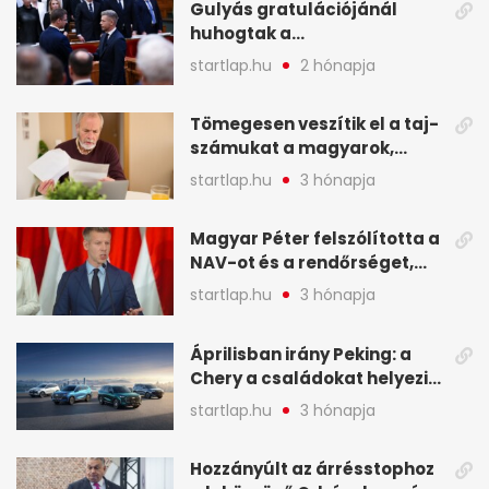
Gulyás gratulációjánál
huhogtak a
leghangosabban, miután
startlap.hu
2 hónapja
Magyart miniszterelnökké
választották - A hét
Tömegesen veszítik el a taj-
legfontosabb hírei
számukat a magyarok,
képekben
sokak ellen eljárást indít a
startlap.hu
3 hónapja
NAV - A hét hírei képekben
Magyar Péter felszólította a
NAV-ot és a rendőrséget,
tartóztassák le a NER-es
startlap.hu
3 hónapja
oligarchákat - A hét
legfontosabb hírei
Áprilisban irány Peking: a
Chery a családokat helyezi
globális mobilitási
startlap.hu
3 hónapja
programja középpontjába
(X)
Hozzányúlt az árrésstophoz