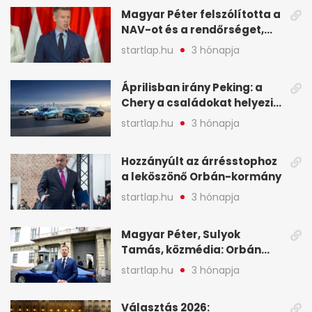
Magyar Péter felszólította a
NAV-ot és a rendőrséget,
tartóztassák le a NER-es
startlap.hu
3 hónapja
oligarchákat - A hét
legfontosabb hírei
Áprilisban irány Peking: a
Chery a családokat helyezi
globális mobilitási
startlap.hu
3 hónapja
programja középpontjába
(X)
Hozzányúlt az árrésstophoz
a leköszönő Orbán-kormány
startlap.hu
3 hónapja
Magyar Péter, Sulyok
Tamás, közmédia: Orbán
Viktor április 13. óta hallgat,
startlap.hu
3 hónapja
közben pörögnek az
események – 7+1 pontban
Választás 2026: