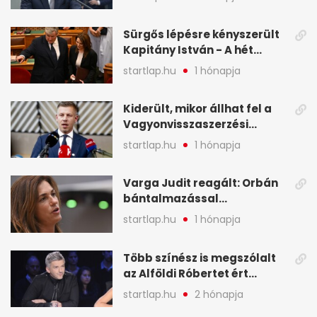
legfontosabb hírei
képekben
Sürgős lépésre kényszerült
Kapitány István - A hét
legfontosabb hírei
startlap.hu
1 hónapja
képekben
Kiderült, mikor állhat fel a
Vagyonvisszaszerzési
Hivatal - A hét legfontosabb
startlap.hu
1 hónapja
hírei képekben
Varga Judit reagált: Orbán
bántalmazással
kapcsolatban emlegette - A
startlap.hu
1 hónapja
hét legfontosabb hírei
képekben
Több színész is megszólalt
az Alföldi Róbertet ért
vádakról - A hét
startlap.hu
2 hónapja
legfontosabb hírei