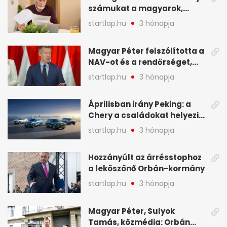
számukat a magyarok,
képekben
sokak ellen eljárást indít a
startlap.hu
3 hónapja
NAV - A hét hírei képekben
Magyar Péter felszólította a
NAV-ot és a rendőrséget,
tartóztassák le a NER-es
startlap.hu
3 hónapja
oligarchákat - A hét
legfontosabb hírei
Áprilisban irány Peking: a
Chery a családokat helyezi
globális mobilitási
startlap.hu
3 hónapja
programja középpontjába
(X)
Hozzányúlt az árrésstophoz
a leköszönő Orbán-kormány
startlap.hu
3 hónapja
Magyar Péter, Sulyok
Tamás, közmédia: Orbán