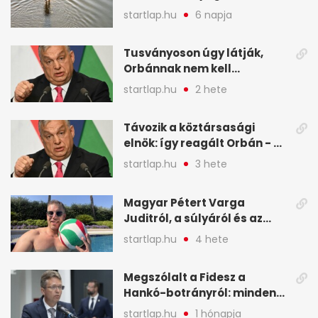
kiszáradó Dunába
startlap.hu
6 napja
Budapesten - A hét
legfontosabb hírei
Tusványoson úgy látják,
képekben
Orbánnak nem kell
változtatnia - A hét
startlap.hu
2 hete
legfontosabb hírei
képekben
Távozik a köztársasági
elnök: így reagált Orbán - A
hét legfontosabb hírei
startlap.hu
3 hete
képekben
Magyar Pétert Varga
Juditról, a súlyáról és az
alvásidejéről is faggatták a
startlap.hu
4 hete
Redditen, sok kérdésre sírva
röhögős emojival válaszolt -
Megszólalt a Fidesz a
A hét legfontosabb hírei
Hankó-botrányról: minden
képekben
forint jó helyre ment - A hét
startlap.hu
1 hónapja