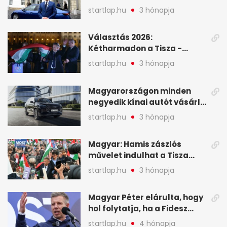
Viktor április 13. óta hallgat,
startlap.hu
3 hónapja
közben pörögnek az
események – 7+1 pontban
Választás 2026:
Kétharmadon a Tisza -
mutatjuk, hogyan alakulnak
startlap.hu
3 hónapja
a mandátumok
Magyarországon minden
negyedik kínai autót vásárló
a Chery mellett döntött (X)
startlap.hu
3 hónapja
Magyar: Hamis zászlós
művelet indulhat a Tisza
ellen a választás napján - A
startlap.hu
3 hónapja
hét legfontosabb eseményei
képekben
Magyar Péter elárulta, hogy
hol folytatja, ha a Fidesz
nyeri a választást - A hét
startlap.hu
4 hónapja