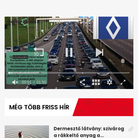
00:02
01:50
0
seconds
of
MÉG TÖBB FRISS HÍR
1
minute,
50
seconds
Dermesztő látvány: szivárog
a rákkeltő anyag a