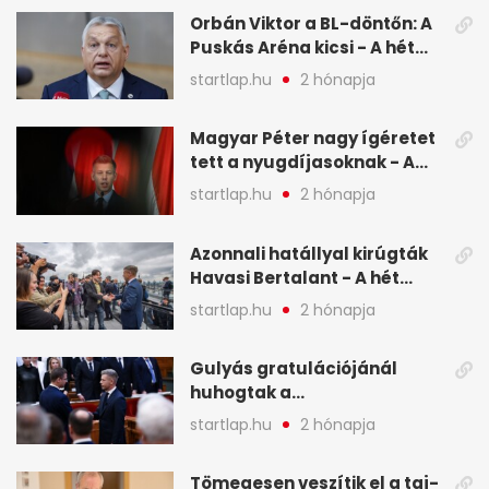
képekben
Orbán Viktor a BL-döntőn: A
Puskás Aréna kicsi - A hét
legfontosabb hírei képeken
startlap.hu
2 hónapja
Magyar Péter nagy ígéretet
tett a nyugdíjasoknak - A
hét legfontosabb hírei
startlap.hu
2 hónapja
képekben
Azonnali hatállyal kirúgták
Havasi Bertalant - A hét
legfontosabb hírei
startlap.hu
2 hónapja
képekben
Gulyás gratulációjánál
huhogtak a
leghangosabban, miután
startlap.hu
2 hónapja
Magyart miniszterelnökké
választották - A hét
Tömegesen veszítik el a taj-
legfontosabb hírei