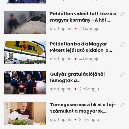
legfontosabb hírei
képekben
Példátlan videót tett közzé a
magyar kormány - A hét
legfontosabb hírei
startlap.hu
4 hónapja
képekben
Példátlan baki a Magyar
Pétert lejárató oldalon, a
Lidlnek azonnal lépnie
startlap.hu
4 hónapja
kellett - A hét legfontosabb
hírei képekben
Gulyás gratulációjánál
huhogtak a
leghangosabban, miután
startlap.hu
2 hónapja
Magyart miniszterelnökké
választották - A hét
Tömegesen veszítik el a taj-
legfontosabb hírei
számukat a magyarok,
képekben
sokak ellen eljárást indít a
startlap.hu
3 hónapja
NAV - A hét hírei képekben