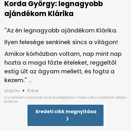
Korda György: legnagyobb
ajándékom Klárika
''Az én legnagyobb ajándékom Klárika.
Ilyen felesége senkinek sincs a világon!
Amikor kórházban voltam, nap mint nap
hozta a maga főzte ételeket, reggeltől
estig ült az ágyam mellett, és fogta a
kezem.''
stop.hu
9 éve
Eredeti cikk megnyitása