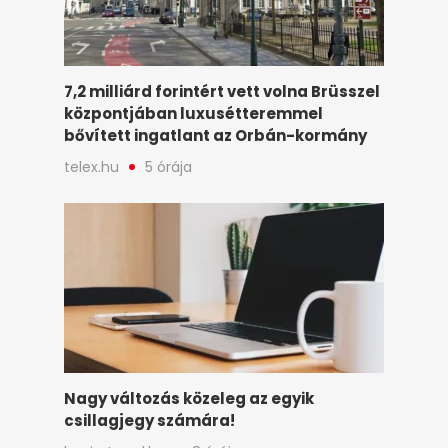
7,2 milliárd forintért vett volna Brüsszel
központjában luxusétteremmel
bővített ingatlant az Orbán-kormány
telex.hu
5 órája
Nagy változás közeleg az egyik
csillagjegy számára!