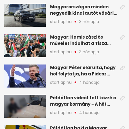
Magyarországon minden
negyedik kínai autót vásárló
a Chery mellett döntött (X)
startlap.hu
3 hónapja
Magyar: Hamis zászlós
művelet indulhat a Tisza
ellen a választás napján - A
startlap.hu
3 hónapja
hét legfontosabb eseményei
képekben
Magyar Péter elárulta, hogy
hol folytatja, ha a Fidesz
nyeri a választást - A hét
startlap.hu
4 hónapja
legfontosabb hírei
képekben
Példátlan videót tett közzé a
magyar kormány - A hét
legfontosabb hírei
startlap.hu
4 hónapja
képekben
Példátlan baki a Magyar