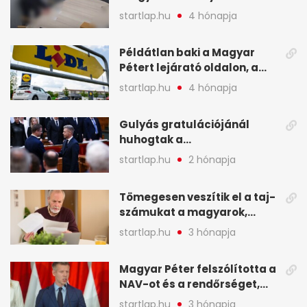
legfontosabb hírei
startlap.hu
4 hónapja
képekben
Példátlan baki a Magyar
Pétert lejárató oldalon, a
Lidlnek azonnal lépnie
startlap.hu
4 hónapja
kellett - A hét legfontosabb
hírei képekben
Gulyás gratulációjánál
huhogtak a
leghangosabban, miután
startlap.hu
2 hónapja
Magyart miniszterelnökké
választották - A hét
Tömegesen veszítik el a taj-
legfontosabb hírei
számukat a magyarok,
képekben
sokak ellen eljárást indít a
startlap.hu
3 hónapja
NAV - A hét hírei képekben
Magyar Péter felszólította a
NAV-ot és a rendőrséget,
tartóztassák le a NER-es
startlap.hu
3 hónapja