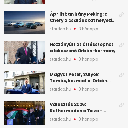
oligarchákat - A hét
legfontosabb hírei
Áprilisban irány Peking: a
Chery a családokat helyezi
globális mobilitási
startlap.hu
3 hónapja
programja középpontjába
(X)
Hozzányúlt az árrésstophoz
a leköszönő Orbán-kormány
startlap.hu
3 hónapja
Magyar Péter, Sulyok
Tamás, közmédia: Orbán
Viktor április 13. óta hallgat,
startlap.hu
3 hónapja
közben pörögnek az
események – 7+1 pontban
Választás 2026:
Kétharmadon a Tisza -
mutatjuk, hogyan alakulnak
startlap.hu
3 hónapja
a mandátumok