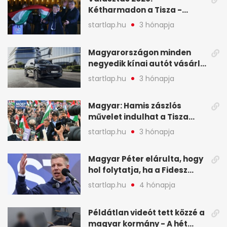
Kétharmadon a Tisza -
mutatjuk, hogyan alakulnak
startlap.hu
3 hónapja
a mandátumok
Magyarországon minden
negyedik kínai autót vásárló
a Chery mellett döntött (X)
startlap.hu
3 hónapja
Magyar: Hamis zászlós
művelet indulhat a Tisza
ellen a választás napján - A
startlap.hu
3 hónapja
hét legfontosabb eseményei
képekben
Magyar Péter elárulta, hogy
hol folytatja, ha a Fidesz
nyeri a választást - A hét
startlap.hu
4 hónapja
legfontosabb hírei
képekben
Példátlan videót tett közzé a
magyar kormány - A hét