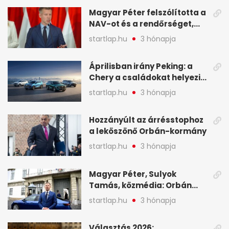
Magyar Péter felszólította a
NAV-ot és a rendőrséget,
tartóztassák le a NER-es
startlap.hu
3 hónapja
oligarchákat - A hét
legfontosabb hírei
Áprilisban irány Peking: a
Chery a családokat helyezi
globális mobilitási
startlap.hu
3 hónapja
programja középpontjába
(X)
Hozzányúlt az árrésstophoz
a leköszönő Orbán-kormány
startlap.hu
3 hónapja
Magyar Péter, Sulyok
Tamás, közmédia: Orbán
Viktor április 13. óta hallgat,
startlap.hu
3 hónapja
közben pörögnek az
események – 7+1 pontban
Választás 2026: