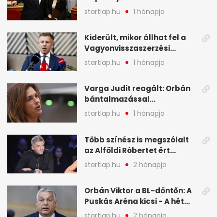
legfontosabb hírei
startlap.hu
1 hónapja
képekben
Kiderült, mikor állhat fel a
Vagyonvisszaszerzési
Hivatal - A hét legfontosabb
startlap.hu
1 hónapja
hírei képekben
Varga Judit reagált: Orbán
bántalmazással
kapcsolatban emlegette - A
startlap.hu
1 hónapja
hét legfontosabb hírei
képekben
Több színész is megszólalt
az Alföldi Róbertet ért
vádakról - A hét
startlap.hu
2 hónapja
legfontosabb hírei
képekben
Orbán Viktor a BL-döntőn: A
Puskás Aréna kicsi - A hét
legfontosabb hírei képeken
startlap.hu
2 hónapja