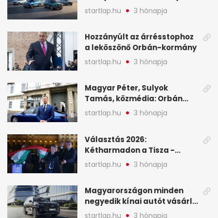
globális mobilitási
startlap.hu
3 hónapja
programja középpontjába
(X)
Hozzányúlt az árrésstophoz
a leköszönő Orbán-kormány
startlap.hu
3 hónapja
Magyar Péter, Sulyok
Tamás, közmédia: Orbán
Viktor április 13. óta hallgat,
startlap.hu
3 hónapja
közben pörögnek az
események – 7+1 pontban
Választás 2026:
Kétharmadon a Tisza -
mutatjuk, hogyan alakulnak
startlap.hu
3 hónapja
a mandátumok
Magyarországon minden
negyedik kínai autót vásárló
a Chery mellett döntött (X)
startlap.hu
3 hónapja