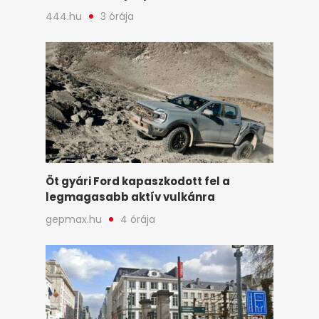
444.hu
3 órája
Öt gyári Ford kapaszkodott fel a
legmagasabb aktív vulkánra
gepmax.hu
4 órája