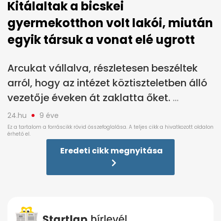
Kitálaltak a bicskei
gyermekotthon volt lakói, miután
egyik társuk a vonat elé ugrott
Arcukat vállalva, részletesen beszéltek
arról, hogy az intézet köztiszteletben álló
vezetője éveken át zaklatta őket.
24.hu
9 éve
Eredeti cikk megnyitása