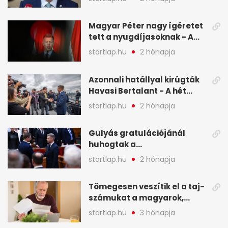
Magyar Péter nagy ígéretet
tett a nyugdíjasoknak - A
hét legfontosabb hírei
startlap.hu
2 hónapja
képekben
Azonnali hatállyal kirúgták
Havasi Bertalant - A hét
legfontosabb hírei
startlap.hu
2 hónapja
képekben
Gulyás gratulációjánál
huhogtak a
leghangosabban, miután
startlap.hu
2 hónapja
Magyart miniszterelnökké
választották - A hét
Tömegesen veszítik el a taj-
legfontosabb hírei
számukat a magyarok,
képekben
sokak ellen eljárást indít a
startlap.hu
3 hónapja
NAV - A hét hírei képekben