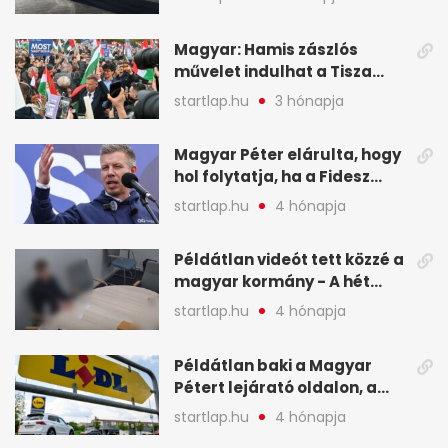
Magyar: Hamis zászlós
művelet indulhat a Tisza
ellen a választás napján - A
startlap.hu
3 hónapja
hét legfontosabb eseményei
képekben
Magyar Péter elárulta, hogy
hol folytatja, ha a Fidesz
nyeri a választást - A hét
startlap.hu
4 hónapja
legfontosabb hírei
képekben
Példátlan videót tett közzé a
magyar kormány - A hét
legfontosabb hírei
startlap.hu
4 hónapja
képekben
Példátlan baki a Magyar
Pétert lejárató oldalon, a
Lidlnek azonnal lépnie
startlap.hu
4 hónapja
kellett - A hét legfontosabb