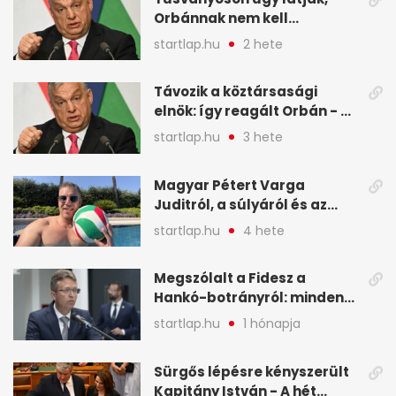
képekben
Orbánnak nem kell
változtatnia - A hét
startlap.hu
2 hete
legfontosabb hírei
képekben
Távozik a köztársasági
elnök: így reagált Orbán - A
hét legfontosabb hírei
startlap.hu
3 hete
képekben
Magyar Pétert Varga
Juditról, a súlyáról és az
alvásidejéről is faggatták a
startlap.hu
4 hete
Redditen, sok kérdésre sírva
röhögős emojival válaszolt -
Megszólalt a Fidesz a
A hét legfontosabb hírei
Hankó-botrányról: minden
képekben
forint jó helyre ment - A hét
startlap.hu
1 hónapja
legfontosabb hírei
képekben
Sürgős lépésre kényszerült
Kapitány István - A hét