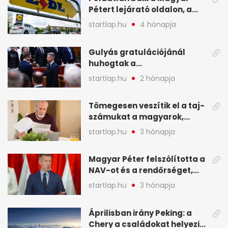
Pétert lejárató oldalon, a
Lidlnek azonnal lépnie
startlap.hu
4 hónapja
kellett - A hét legfontosabb
hírei képekben
Gulyás gratulációjánál
huhogtak a
leghangosabban, miután
startlap.hu
2 hónapja
Magyart miniszterelnökké
választották - A hét
Tömegesen veszítik el a taj-
legfontosabb hírei
számukat a magyarok,
képekben
sokak ellen eljárást indít a
startlap.hu
3 hónapja
NAV - A hét hírei képekben
Magyar Péter felszólította a
NAV-ot és a rendőrséget,
tartóztassák le a NER-es
startlap.hu
3 hónapja
oligarchákat - A hét
legfontosabb hírei
Áprilisban irány Peking: a
Chery a családokat helyezi