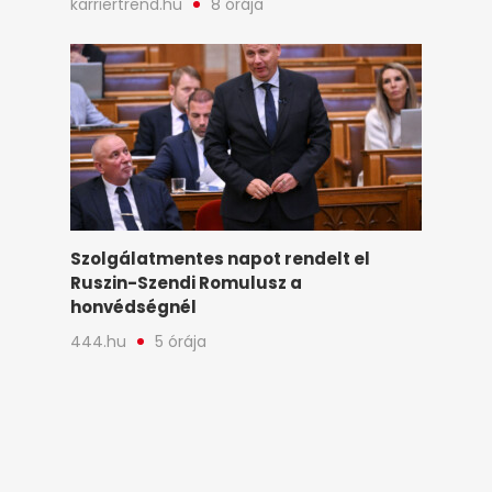
karriertrend.hu
8 órája
Szolgálatmentes napot rendelt el
Ruszin-Szendi Romulusz a
honvédségnél
444.hu
5 órája