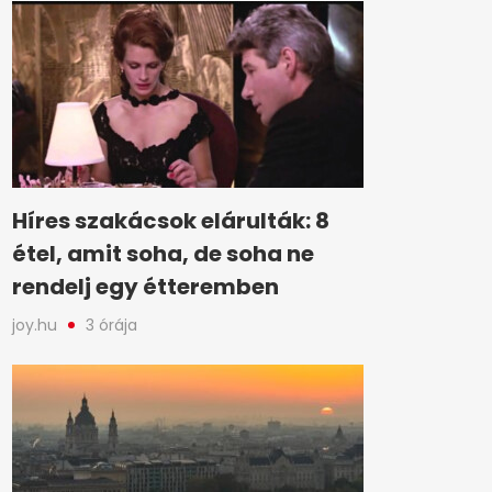
Híres szakácsok elárulták: 8
étel, amit soha, de soha ne
rendelj egy étteremben
joy.hu
3 órája