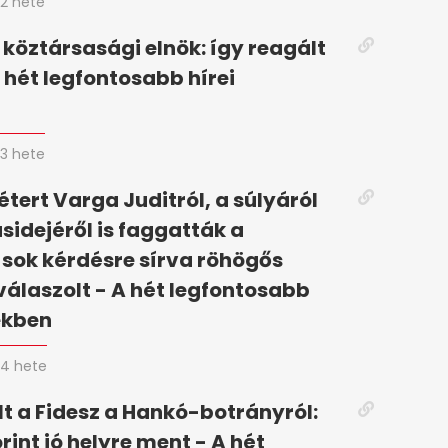
2 hete
 köztársasági elnök: így reagált
 hét legfontosabb hírei
n
3 hete
tert Varga Juditról, a súlyáról
ásidejéről is faggatták a
 sok kérdésre sírva röhögős
válaszolt - A hét legfontosabb
ekben
4 hete
t a Fidesz a Hankó-botrányról:
rint jó helyre ment - A hét