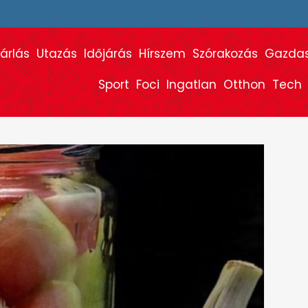
árlás
Utazás
Időjárás
Hírszem
Szórakozás
Gazda
Sport
Foci
Ingatlan
Otthon
Tech