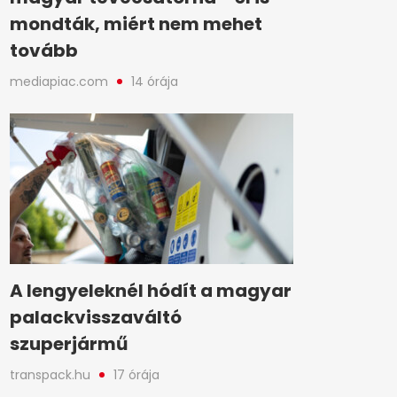
mondták, miért nem mehet
tovább
mediapiac.com
14 órája
A lengyeleknél hódít a magyar
palackvisszaváltó
szuperjármű
transpack.hu
17 órája