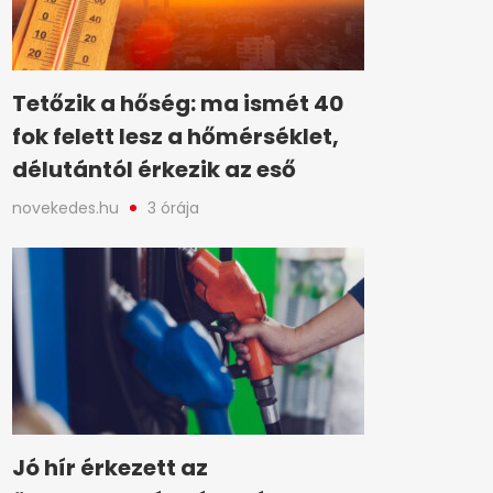
Tetőzik a hőség: ma ismét 40
fok felett lesz a hőmérséklet,
délutántól érkezik az eső
novekedes.hu
3 órája
Jó hír érkezett az