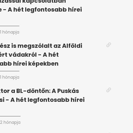
zással kapcsolatban
 - A hét legfontosabb hírei
n
1 hónapja
ész is megszólalt az Alföldi
ért vádakról - A hét
abb hírei képekben
1 hónapja
tor a BL-döntőn: A Puskás
si - A hét legfontosabb hírei
2 hónapja