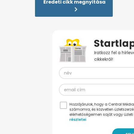
Eredeti cikk megnyitása
Iratkozz fel a hírl
cikkekről!
Hozzájárulok, hogy a Central Médiacs
számomra, és közvetlen üzletszerz
elérhetőségeimen saját vagy üzleti 
részletei