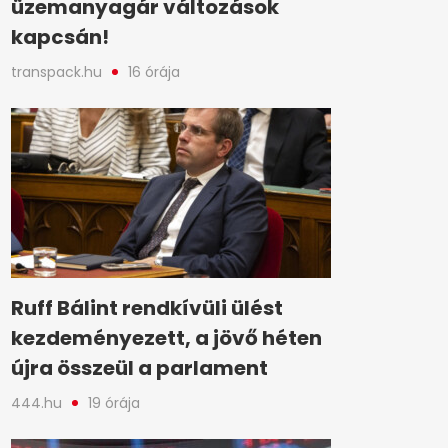
üzemanyagár változások
kapcsán!
transpack.hu
16 órája
Ruff Bálint rendkívüli ülést
kezdeményezett, a jövő héten
újra összeül a parlament
444.hu
19 órája