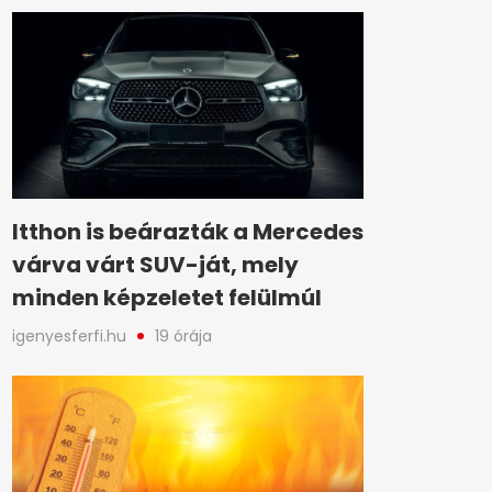
Itthon is beárazták a Mercedes
várva várt SUV-ját, mely
minden képzeletet felülmúl
igenyesferfi.hu
19 órája