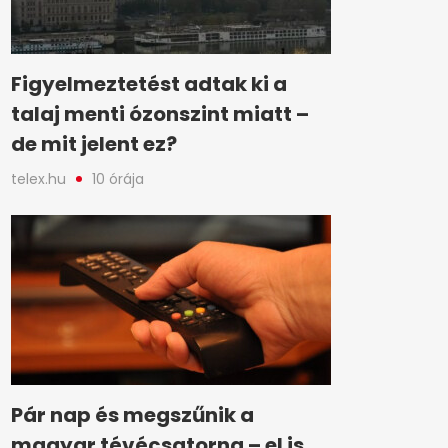
Figyelmeztetést adtak ki a
talaj menti ózonszint miatt –
de mit jelent ez?
telex.hu
10 órája
Pár nap és megszűnik a
magyar tévécsatorna – el is