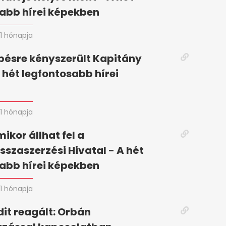
abb hírei képekben
1 hónapja
pésre kényszerült Kapitány
A hét legfontosabb hírei
n
1 hónapja
mikor állhat fel a
szaszerzési Hivatal - A hét
abb hírei képekben
1 hónapja
it reagált: Orbán