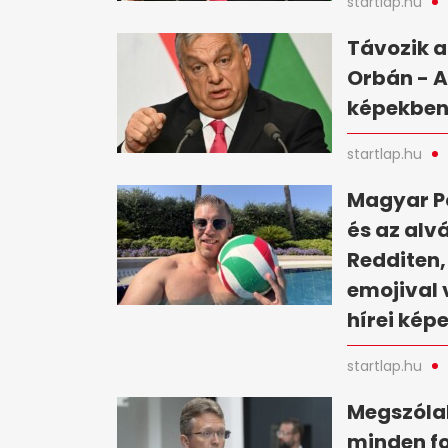
startlap.hu
Távozik a
Orbán - A
képekbe
startlap.hu
Magyar Pé
és az alv
Redditen,
emojival 
hírei kép
startlap.hu
Megszólal
minden fo