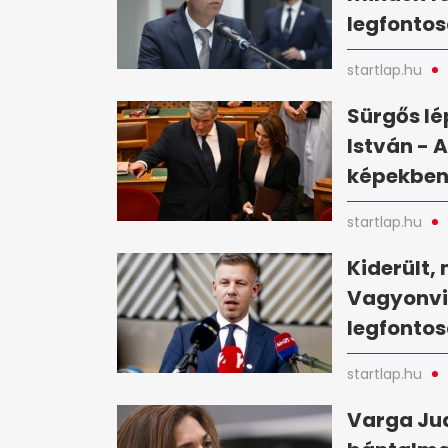
legfontos
startlap.hu
Sürgős lé
István - 
képekbe
startlap.hu
Kiderült, 
Vagyonvis
legfontos
startlap.hu
Varga Jud