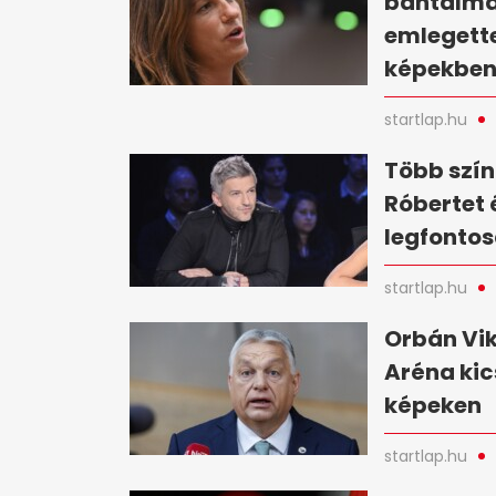
bántalma
emlegette
képekbe
startlap.hu
Több szín
Róbertet 
legfontos
startlap.hu
Orbán Vik
Aréna kic
képeken
startlap.hu