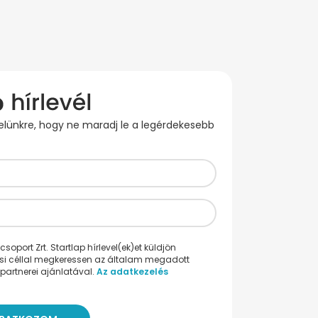
evelünkre, hogy ne maradj le a legérdekesebb
oport Zrt. Startlap hírlevel(ek)et küldjön
ési céllal megkeressen az általam megadott
partnerei ajánlatával.
Az adatkezelés