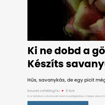
Ki ne dobd a g
Készíts savan
Hűs, savanykás, de egy picit még 
bouvet.cafeblog.hu
9 éve