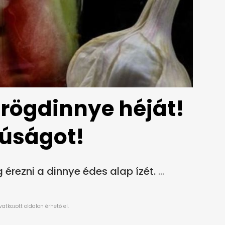
örögdinnye héját!
yúságot!
érezni a dinnye édes alap ízét.