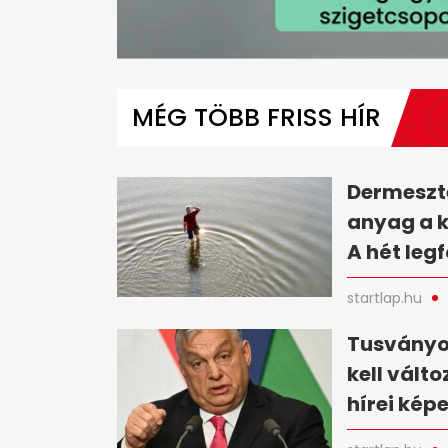
0
seconds
of
MÉG TÖBB FRISS HÍR
1
minute,
10
seconds
Volume
0%
Dermesztő
anyag a 
A hét leg
startlap.hu
Tusványo
kell vált
hírei kép