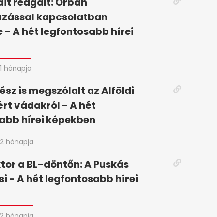
it reagált: Orbán
zással kapcsolatban
 - A hét legfontosabb hírei
n
1 hónapja
ész is megszólalt az Alföldi
ért vádakról - A hét
abb hírei képekben
2 hónapja
tor a BL-döntőn: A Puskás
si - A hét legfontosabb hírei
2 hónapja