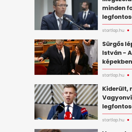
minden fo
legfontos
startlap.hu
Sürgős lé
István - 
képekbe
startlap.hu
Kiderült, 
Vagyonvis
legfontos
startlap.hu