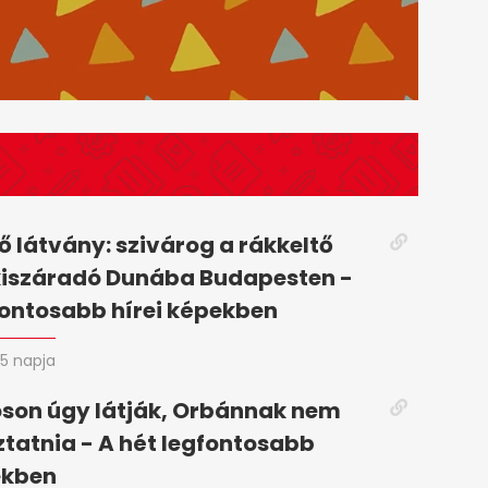
 látvány: szivárog a rákkeltő
kiszáradó Dunába Budapesten -
fontosabb hírei képekben
5 napja
son úgy látják, Orbánnak nem
oztatnia - A hét legfontosabb
ekben