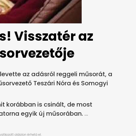
s! Visszatér az
sorvezetője
l levette az adásról reggeli műsorát, a
műsorvezető Teszári Nóra és Somogyi
t korábban is csinált, de most
satorna egyik új műsorában.