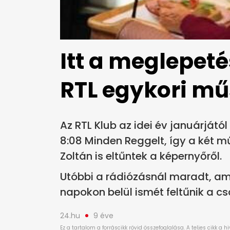
Itt a meglepeté
RTL egykori mű
Az RTL Klub az idei év januárjátó
8:08 Minden Reggelt, így a két 
Zoltán is eltűntek a képernyőről.
Utóbbi a rádiózásnál maradt, ami
napokon belül ismét feltűnik a c
24.hu
9 éve