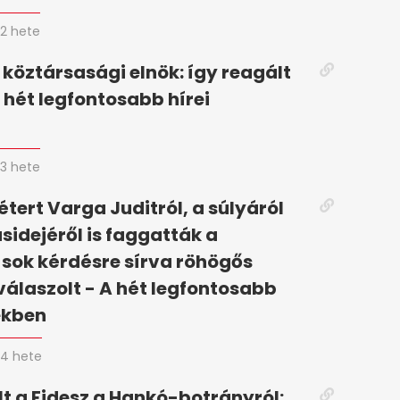
2 hete
 köztársasági elnök: így reagált
 hét legfontosabb hírei
n
3 hete
tert Varga Juditról, a súlyáról
ásidejéről is faggatták a
 sok kérdésre sírva röhögős
válaszolt - A hét legfontosabb
ekben
4 hete
t a Fidesz a Hankó-botrányról: