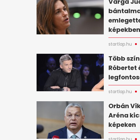
Varga Jud
bántalma
emlegette
képekbe
startlap.hu
Több szín
Róbertet 
legfontos
startlap.hu
Orbán Vik
Aréna kic
képeken
startlap.hu