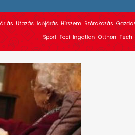
árlás
Utazás
Időjárás
Hírszem
Szórakozás
Gazda
Sport
Foci
Ingatlan
Otthon
Tech