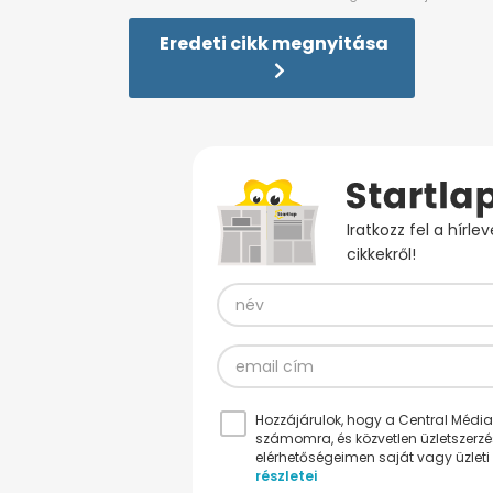
Eredeti cikk megnyitása
Iratkozz fel a hírl
cikkekről!
Hozzájárulok, hogy a Central Médiacs
számomra, és közvetlen üzletszerz
elérhetőségeimen saját vagy üzleti 
részletei