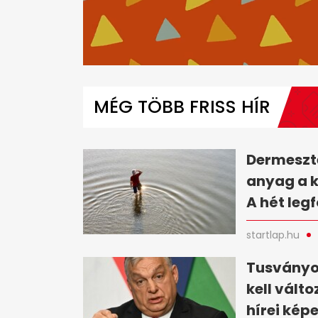
0
seconds
of
MÉG TÖBB FRISS HÍR
6
minutes,
43
seconds
Volume
0%
Dermesztő
anyag a 
A hét leg
startlap.hu
Tusványo
kell vált
hírei kép