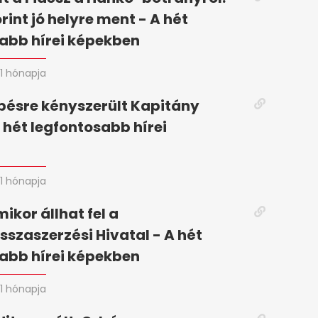
rint jó helyre ment - A hét
abb hírei képekben
1 hónapja
pésre kényszerült Kapitány
A hét legfontosabb hírei
n
1 hónapja
mikor állhat fel a
szaszerzési Hivatal - A hét
abb hírei képekben
1 hónapja