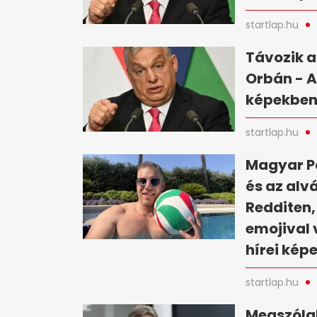
startlap.hu
Távozik a
Orbán - A
képekbe
startlap.hu
Magyar Pé
és az alv
Redditen,
emojival 
hírei kép
startlap.hu
Megszólal