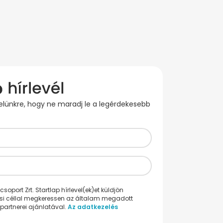
evelünkre, hogy ne maradj le a legérdekesebb
oport Zrt. Startlap hírlevel(ek)et küldjön
ési céllal megkeressen az általam megadott
partnerei ajánlatával.
Az adatkezelés