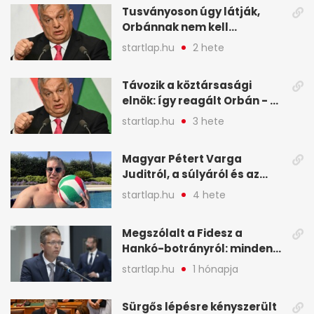
Tusványoson úgy látják,
képekben
Orbánnak nem kell
változtatnia - A hét
startlap.hu
2 hete
legfontosabb hírei
képekben
Távozik a köztársasági
elnök: így reagált Orbán - A
hét legfontosabb hírei
startlap.hu
3 hete
képekben
Magyar Pétert Varga
Juditról, a súlyáról és az
alvásidejéről is faggatták a
startlap.hu
4 hete
Redditen, sok kérdésre sírva
röhögős emojival válaszolt -
Megszólalt a Fidesz a
A hét legfontosabb hírei
Hankó-botrányról: minden
képekben
forint jó helyre ment - A hét
startlap.hu
1 hónapja
legfontosabb hírei
képekben
Sürgős lépésre kényszerült