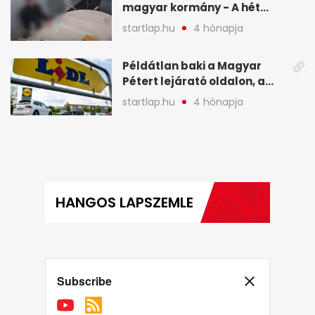
magyar kormány - A hét
legfontosabb hírei
startlap.hu
4 hónapja
képekben
Példátlan baki a Magyar
Pétert lejárató oldalon, a
Lidlnek azonnal lépnie
startlap.hu
4 hónapja
kellett - A hét legfontosabb
hírei képekben
HANGOS LAPSZEMLE