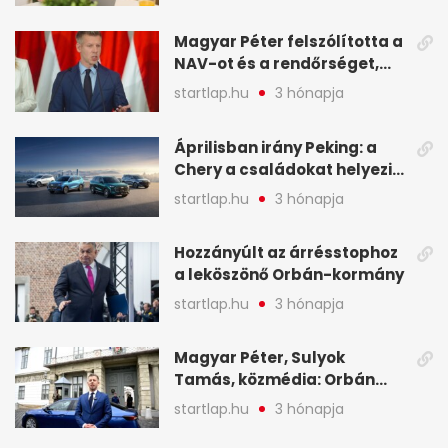
NAV - A hét hírei képekben
Magyar Péter felszólította a
NAV-ot és a rendőrséget,
tartóztassák le a NER-es
startlap.hu
3 hónapja
oligarchákat - A hét
legfontosabb hírei
Áprilisban irány Peking: a
Chery a családokat helyezi
globális mobilitási
startlap.hu
3 hónapja
programja középpontjába
(X)
Hozzányúlt az árrésstophoz
a leköszönő Orbán-kormány
startlap.hu
3 hónapja
Magyar Péter, Sulyok
Tamás, közmédia: Orbán
Viktor április 13. óta hallgat,
startlap.hu
3 hónapja
közben pörögnek az
események – 7+1 pontban