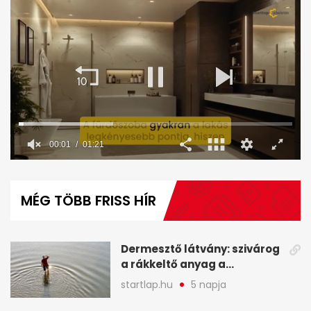
00:02
01:21
0
seconds
of
MÉG TÖBB FRISS HÍR
1
minute,
21
seconds
Dermesztő látvány: szivárog
a rákkeltő anyag a
kiszáradó Dunába
startlap.hu
5 napja
Budapesten - A hét
legfontosabb hírei