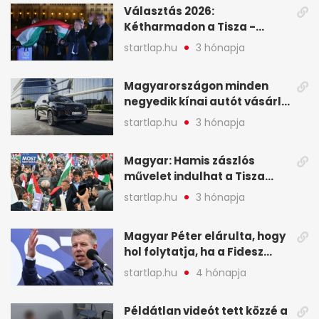
Választás 2026:
Kétharmadon a Tisza -
mutatjuk, hogyan alakulnak
startlap.hu
3 hónapja
a mandátumok
Magyarországon minden
negyedik kínai autót vásárló
a Chery mellett döntött (X)
startlap.hu
3 hónapja
Magyar: Hamis zászlós
művelet indulhat a Tisza
ellen a választás napján - A
startlap.hu
3 hónapja
hét legfontosabb eseményei
képekben
Magyar Péter elárulta, hogy
hol folytatja, ha a Fidesz
nyeri a választást - A hét
startlap.hu
4 hónapja
legfontosabb hírei
képekben
Példátlan videót tett közzé a