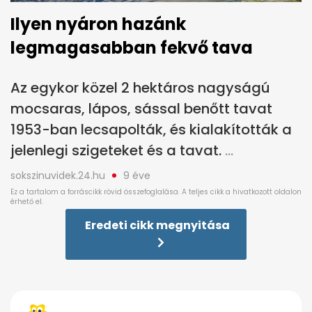
Ilyen nyáron hazánk
legmagasabban fekvő tava
Az egykor közel 2 hektáros nagyságú
mocsaras, lápos, sással benőtt tavat
1953-ban lecsapolták, és kialakították a
jelenlegi szigeteket és a tavat.
sokszinuvidek.24.hu
9 éve
Eredeti cikk megnyitása