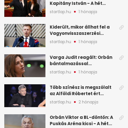
Kapitány István - A hét
legfontosabb hírei
startlap.hu
1 hónapja
képekben
Kiderült, mikor állhat fel a
Vagyonvisszaszerzési
Hivatal - A hét legfontosabb
startlap.hu
1 hónapja
hírei képekben
Varga Judit reagált: Orbán
bántalmazással
kapcsolatban emlegette - A
startlap.hu
1 hónapja
hét legfontosabb hírei
képekben
Több színész is megszólalt
az Alföldi Róbertet ért
vádakról - A hét
startlap.hu
2 hónapja
legfontosabb hírei
képekben
Orbán Viktor a BL-döntőn: A
Puskás Aréna kicsi - A hét