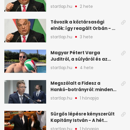
változtatnia - A hét
startlap.hu
2 hete
legfontosabb hírei
képekben
Távozik a köztársasági
elnök: így reagált Orbán - A
hét legfontosabb hírei
startlap.hu
3 hete
képekben
Magyar Pétert Varga
Juditról, a súlyáról és az
alvásidejéről is faggatták a
startlap.hu
4 hete
Redditen, sok kérdésre sírva
röhögős emojival válaszolt -
Megszólalt a Fidesz a
A hét legfontosabb hírei
Hankó-botrányról: minden
képekben
forint jó helyre ment - A hét
startlap.hu
1 hónapja
legfontosabb hírei
képekben
Sürgős lépésre kényszerült
Kapitány István - A hét
legfontosabb hírei
startlap.hu
1 hónapja