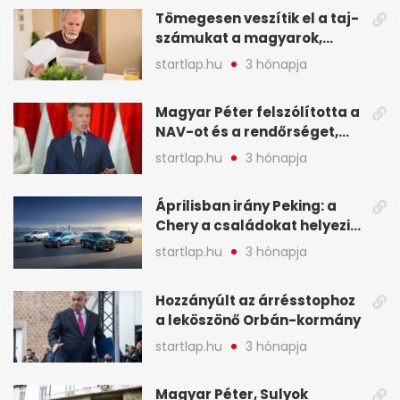
választották - A hét
Tömegesen veszítik el a taj-
legfontosabb hírei
számukat a magyarok,
képekben
sokak ellen eljárást indít a
startlap.hu
3 hónapja
NAV - A hét hírei képekben
Magyar Péter felszólította a
NAV-ot és a rendőrséget,
tartóztassák le a NER-es
startlap.hu
3 hónapja
oligarchákat - A hét
legfontosabb hírei
Áprilisban irány Peking: a
Chery a családokat helyezi
globális mobilitási
startlap.hu
3 hónapja
programja középpontjába
(X)
Hozzányúlt az árrésstophoz
a leköszönő Orbán-kormány
startlap.hu
3 hónapja
Magyar Péter, Sulyok