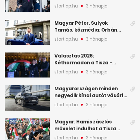
startlap.hu
3 hónapja
Magyar Péter, Sulyok
Tamás, közmédia: Orbán
Viktor április 13. óta hallgat,
startlap.hu
3 hónapja
közben pörögnek az
események – 7+1 pontban
Választás 2026:
Kétharmadon a Tisza -
mutatjuk, hogyan alakulnak
startlap.hu
3 hónapja
a mandátumok
Magyarországon minden
negyedik kínai autót vásárló
a Chery mellett döntött (X)
startlap.hu
3 hónapja
Magyar: Hamis zászlós
művelet indulhat a Tisza
ellen a választás napján - A
startlap.hu
3 hónapja