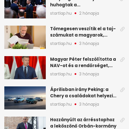
huhogtak a
leghangosabban, miután
startlap.hu
2 hónapja
Magyart miniszterelnökké
választották - A hét
Tömegesen veszítik el a taj-
legfontosabb hírei
számukat a magyarok,
képekben
sokak ellen eljárást indít a
startlap.hu
3 hónapja
NAV - A hét hírei képekben
Magyar Péter felszólította a
NAV-ot és a rendőrséget,
tartóztassák le a NER-es
startlap.hu
3 hónapja
oligarchákat - A hét
legfontosabb hírei
Áprilisban irány Peking: a
Chery a családokat helyezi
globális mobilitási
startlap.hu
3 hónapja
programja középpontjába
(X)
Hozzányúlt az árrésstophoz
a leköszönő Orbán-kormány