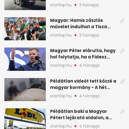
a Chery mellett döntött (X)
startlap.hu
3 hónapja
Magyar: Hamis zászlós
művelet indulhat a Tisza
ellen a választás napján - A
startlap.hu
3 hónapja
hét legfontosabb eseményei
képekben
Magyar Péter elárulta, hogy
hol folytatja, ha a Fidesz
nyeri a választást - A hét
startlap.hu
4 hónapja
legfontosabb hírei
képekben
Példátlan videót tett közzé a
magyar kormány - A hét
legfontosabb hírei
startlap.hu
4 hónapja
képekben
Példátlan baki a Magyar
Pétert lejárató oldalon, a
Lidlnek azonnal lépnie
startlap.hu
4 hónapja