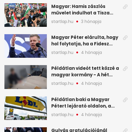
Magyar: Hamis zászlós
művelet indulhat a Tisza
ellen a választás napján - A
startlap.hu
3 hónapja
hét legfontosabb eseményei
képekben
Magyar Péter elárulta, hogy
hol folytatja, ha a Fidesz
nyeri a választást - A hét
startlap.hu
4 hónapja
legfontosabb hírei
képekben
Példátlan videót tett közzé a
magyar kormány - A hét
legfontosabb hírei
startlap.hu
4 hónapja
képekben
Példátlan baki a Magyar
Pétert lejárató oldalon, a
Lidlnek azonnal lépnie
startlap.hu
4 hónapja
kellett - A hét legfontosabb
hírei képekben
Gulyás gratulációjánál