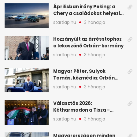
legfontosabb hírei
Áprilisban irány Peking: a
Chery a családokat helyezi
globális mobilitási
startlap.hu
3 hónapja
programja középpontjába
(X)
Hozzányúlt az árrésstophoz
a leköszönő Orbán-kormány
startlap.hu
3 hónapja
Magyar Péter, Sulyok
Tamás, közmédia: Orbán
Viktor április 13. óta hallgat,
startlap.hu
3 hónapja
közben pörögnek az
események – 7+1 pontban
Választás 2026:
Kétharmadon a Tisza -
mutatjuk, hogyan alakulnak
startlap.hu
3 hónapja
a mandátumok
Magyarországon minden