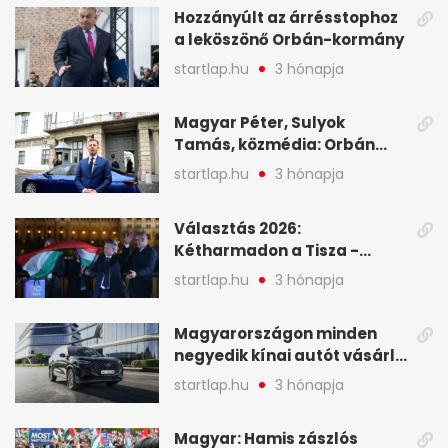
(X)
Hozzányúlt az árrésstophoz
a leköszönő Orbán-kormány
startlap.hu
3 hónapja
Magyar Péter, Sulyok
Tamás, közmédia: Orbán
Viktor április 13. óta hallgat,
startlap.hu
3 hónapja
közben pörögnek az
események – 7+1 pontban
Választás 2026:
Kétharmadon a Tisza -
mutatjuk, hogyan alakulnak
startlap.hu
3 hónapja
a mandátumok
Magyarországon minden
negyedik kínai autót vásárló
a Chery mellett döntött (X)
startlap.hu
3 hónapja
Magyar: Hamis zászlós