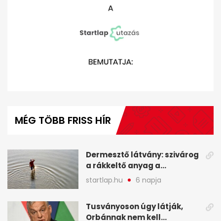
0
seconds
of
MÉG TÖBB FRISS HÍR
3
minutes,
41
seconds
Dermesztő látvány: szivárog
a rákkeltő anyag a
kiszáradó Dunába
startlap.hu
6 napja
Budapesten - A hét
legfontosabb hírei
Tusványoson úgy látják,
képekben
Orbánnak nem kell