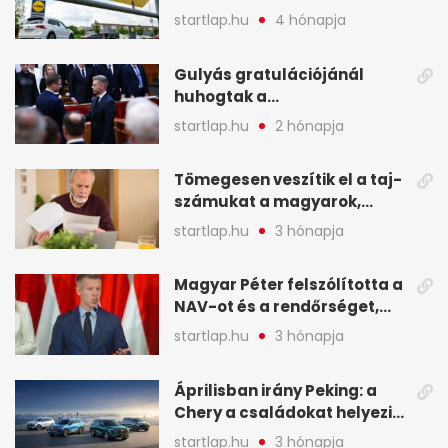
Lidlnek azonnal lépnie
startlap.hu
4 hónapja
kellett - A hét legfontosabb
hírei képekben
Gulyás gratulációjánál
huhogtak a
leghangosabban, miután
startlap.hu
2 hónapja
Magyart miniszterelnökké
választották - A hét
Tömegesen veszítik el a taj-
legfontosabb hírei
számukat a magyarok,
képekben
sokak ellen eljárást indít a
startlap.hu
3 hónapja
NAV - A hét hírei képekben
Magyar Péter felszólította a
NAV-ot és a rendőrséget,
tartóztassák le a NER-es
startlap.hu
3 hónapja
oligarchákat - A hét
legfontosabb hírei
Áprilisban irány Peking: a
Chery a családokat helyezi
globális mobilitási
startlap.hu
3 hónapja