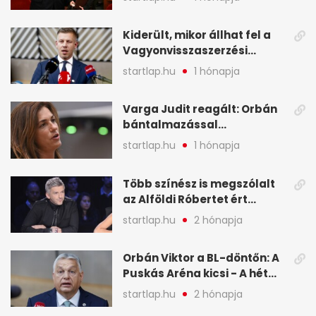
képekben
Kiderült, mikor állhat fel a
Vagyonvisszaszerzési
Hivatal - A hét legfontosabb
startlap.hu
1 hónapja
hírei képekben
Varga Judit reagált: Orbán
bántalmazással
kapcsolatban emlegette - A
startlap.hu
1 hónapja
hét legfontosabb hírei
képekben
Több színész is megszólalt
az Alföldi Róbertet ért
vádakról - A hét
startlap.hu
2 hónapja
legfontosabb hírei
képekben
Orbán Viktor a BL-döntőn: A
Puskás Aréna kicsi - A hét
legfontosabb hírei képeken
startlap.hu
2 hónapja