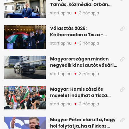
Tamás, közmédia: Orbán
Viktor április 13. óta hallgat,
startlap.hu
3 hónapja
közben pörögnek az
események – 7+1 pontban
Választás 2026:
Kétharmadon a Tisza -
mutatjuk, hogyan alakulnak
startlap.hu
3 hónapja
a mandátumok
Magyarországon minden
negyedik kínai autót vásárló
a Chery mellett döntött (X)
startlap.hu
3 hónapja
Magyar: Hamis zászlós
művelet indulhat a Tisza
ellen a választás napján - A
startlap.hu
3 hónapja
hét legfontosabb eseményei
képekben
Magyar Péter elárulta, hogy
hol folytatja, ha a Fidesz