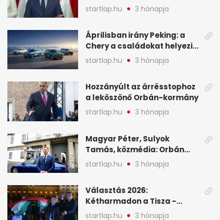
tartóztassák le a NER-es
startlap.hu
3 hónapja
oligarchákat - A hét
legfontosabb hírei
Áprilisban irány Peking: a
Chery a családokat helyezi
globális mobilitási
startlap.hu
3 hónapja
programja középpontjába
(X)
Hozzányúlt az árrésstophoz
a leköszönő Orbán-kormány
startlap.hu
3 hónapja
Magyar Péter, Sulyok
Tamás, közmédia: Orbán
Viktor április 13. óta hallgat,
startlap.hu
3 hónapja
közben pörögnek az
események – 7+1 pontban
Választás 2026:
Kétharmadon a Tisza -
mutatjuk, hogyan alakulnak
startlap.hu
3 hónapja