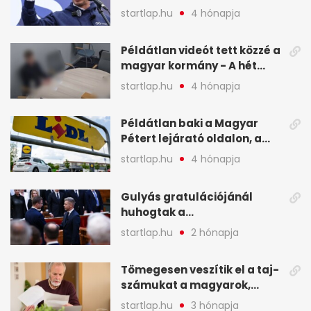
nyeri a választást - A hét
startlap.hu
4 hónapja
legfontosabb hírei
képekben
Példátlan videót tett közzé a
magyar kormány - A hét
legfontosabb hírei
startlap.hu
4 hónapja
képekben
Példátlan baki a Magyar
Pétert lejárató oldalon, a
Lidlnek azonnal lépnie
startlap.hu
4 hónapja
kellett - A hét legfontosabb
hírei képekben
Gulyás gratulációjánál
huhogtak a
leghangosabban, miután
startlap.hu
2 hónapja
Magyart miniszterelnökké
választották - A hét
Tömegesen veszítik el a taj-
legfontosabb hírei
számukat a magyarok,
képekben
sokak ellen eljárást indít a
startlap.hu
3 hónapja