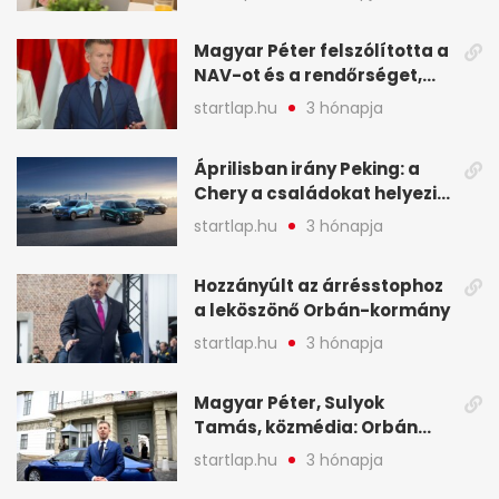
NAV - A hét hírei képekben
Magyar Péter felszólította a
NAV-ot és a rendőrséget,
tartóztassák le a NER-es
startlap.hu
3 hónapja
oligarchákat - A hét
legfontosabb hírei
Áprilisban irány Peking: a
Chery a családokat helyezi
globális mobilitási
startlap.hu
3 hónapja
programja középpontjába
(X)
Hozzányúlt az árrésstophoz
a leköszönő Orbán-kormány
startlap.hu
3 hónapja
Magyar Péter, Sulyok
Tamás, közmédia: Orbán
Viktor április 13. óta hallgat,
startlap.hu
3 hónapja
közben pörögnek az