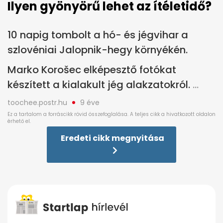
Ilyen gyönyörű lehet az ítéletidő?
10 napig tombolt a hó- és jégvihar a
szlovéniai Jalopnik-hegy környékén.
Marko Korošec elképesztő fotókat
készített a kialakult jég alakzatokról.
toochee.postr.hu
9 éve
Eredeti cikk megnyitása