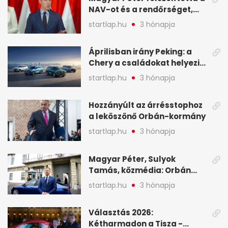
NAV-ot és a rendőrséget,
tartóztassák le a NER-es
startlap.hu
3 hónapja
oligarchákat - A hét
legfontosabb hírei
Áprilisban irány Peking: a
Chery a családokat helyezi
globális mobilitási
startlap.hu
3 hónapja
programja középpontjába
(X)
Hozzányúlt az árrésstophoz
a leköszönő Orbán-kormány
startlap.hu
3 hónapja
Magyar Péter, Sulyok
Tamás, közmédia: Orbán
Viktor április 13. óta hallgat,
startlap.hu
3 hónapja
közben pörögnek az
események – 7+1 pontban
Választás 2026:
Kétharmadon a Tisza -