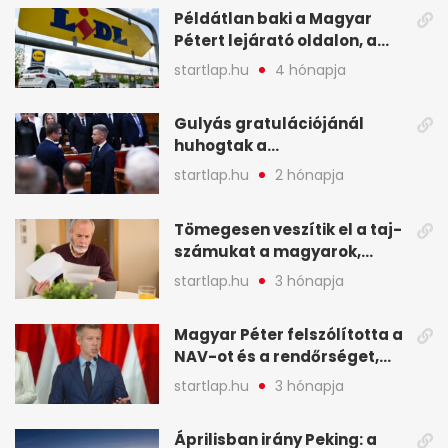
Példátlan baki a Magyar
Pétert lejárató oldalon, a
Lidlnek azonnal lépnie
startlap.hu
4 hónapja
kellett - A hét legfontosabb
hírei képekben
Gulyás gratulációjánál
huhogtak a
leghangosabban, miután
startlap.hu
2 hónapja
Magyart miniszterelnökké
választották - A hét
Tömegesen veszítik el a taj-
legfontosabb hírei
számukat a magyarok,
képekben
sokak ellen eljárást indít a
startlap.hu
3 hónapja
NAV - A hét hírei képekben
Magyar Péter felszólította a
NAV-ot és a rendőrséget,
tartóztassák le a NER-es
startlap.hu
3 hónapja
oligarchákat - A hét
legfontosabb hírei
Áprilisban irány Peking: a