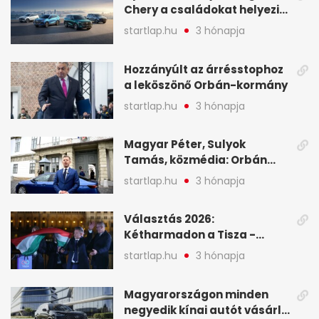
Chery a családokat helyezi
globális mobilitási
startlap.hu
3 hónapja
programja középpontjába
(X)
Hozzányúlt az árrésstophoz
a leköszönő Orbán-kormány
startlap.hu
3 hónapja
Magyar Péter, Sulyok
Tamás, közmédia: Orbán
Viktor április 13. óta hallgat,
startlap.hu
3 hónapja
közben pörögnek az
események – 7+1 pontban
Választás 2026:
Kétharmadon a Tisza -
mutatjuk, hogyan alakulnak
startlap.hu
3 hónapja
a mandátumok
Magyarországon minden
negyedik kínai autót vásárló