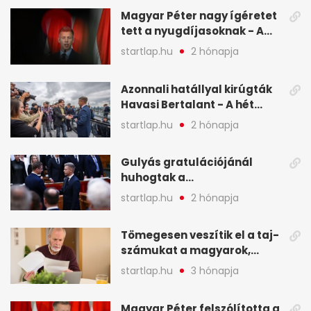
Magyar Péter nagy ígéretet
tett a nyugdíjasoknak - A
hét legfontosabb hírei
startlap.hu
2 hónapja
képekben
Azonnali hatállyal kirúgták
Havasi Bertalant - A hét
legfontosabb hírei
startlap.hu
2 hónapja
képekben
Gulyás gratulációjánál
huhogtak a
leghangosabban, miután
startlap.hu
2 hónapja
Magyart miniszterelnökké
választották - A hét
Tömegesen veszítik el a taj-
legfontosabb hírei
számukat a magyarok,
képekben
sokak ellen eljárást indít a
startlap.hu
3 hónapja
NAV - A hét hírei képekben
Magyar Péter felszólította a