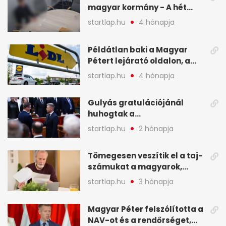
magyar kormány - A hét
legfontosabb hírei
startlap.hu
4 hónapja
képekben
Példátlan baki a Magyar
Pétert lejárató oldalon, a
Lidlnek azonnal lépnie
startlap.hu
4 hónapja
kellett - A hét legfontosabb
hírei képekben
Gulyás gratulációjánál
huhogtak a
leghangosabban, miután
startlap.hu
2 hónapja
Magyart miniszterelnökké
választották - A hét
Tömegesen veszítik el a taj-
legfontosabb hírei
számukat a magyarok,
képekben
sokak ellen eljárást indít a
startlap.hu
3 hónapja
NAV - A hét hírei képekben
Magyar Péter felszólította a
NAV-ot és a rendőrséget,