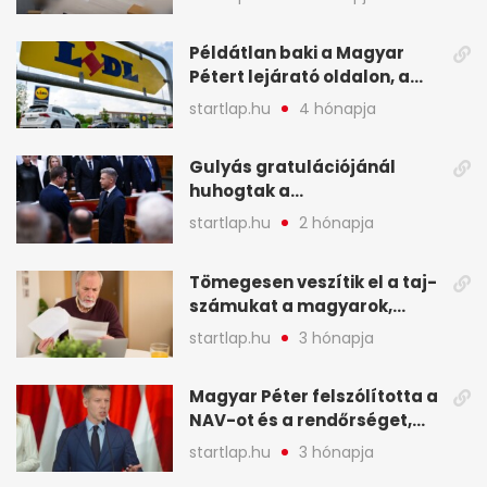
képekben
Példátlan baki a Magyar
Pétert lejárató oldalon, a
Lidlnek azonnal lépnie
startlap.hu
4 hónapja
kellett - A hét legfontosabb
hírei képekben
Gulyás gratulációjánál
huhogtak a
leghangosabban, miután
startlap.hu
2 hónapja
Magyart miniszterelnökké
választották - A hét
Tömegesen veszítik el a taj-
legfontosabb hírei
számukat a magyarok,
képekben
sokak ellen eljárást indít a
startlap.hu
3 hónapja
NAV - A hét hírei képekben
Magyar Péter felszólította a
NAV-ot és a rendőrséget,
tartóztassák le a NER-es
startlap.hu
3 hónapja
oligarchákat - A hét