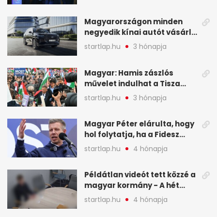
a mandátumok
Magyarországon minden
negyedik kínai autót vásárló
a Chery mellett döntött (X)
startlap.hu
3 hónapja
Magyar: Hamis zászlós
művelet indulhat a Tisza
ellen a választás napján - A
startlap.hu
3 hónapja
hét legfontosabb eseményei
képekben
Magyar Péter elárulta, hogy
hol folytatja, ha a Fidesz
nyeri a választást - A hét
startlap.hu
4 hónapja
legfontosabb hírei
képekben
Példátlan videót tett közzé a
magyar kormány - A hét
legfontosabb hírei
startlap.hu
4 hónapja
képekben