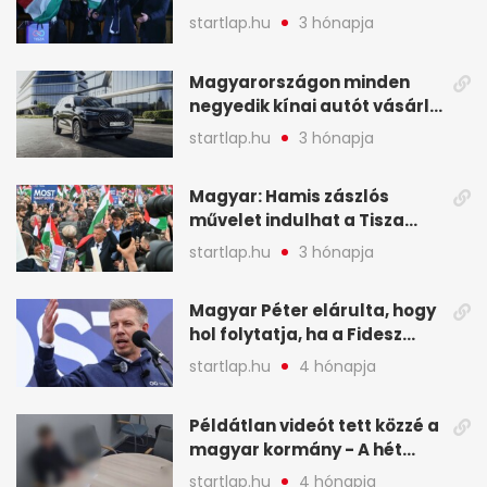
mutatjuk, hogyan alakulnak
startlap.hu
3 hónapja
a mandátumok
Magyarországon minden
negyedik kínai autót vásárló
a Chery mellett döntött (X)
startlap.hu
3 hónapja
Magyar: Hamis zászlós
művelet indulhat a Tisza
ellen a választás napján - A
startlap.hu
3 hónapja
hét legfontosabb eseményei
képekben
Magyar Péter elárulta, hogy
hol folytatja, ha a Fidesz
nyeri a választást - A hét
startlap.hu
4 hónapja
legfontosabb hírei
képekben
Példátlan videót tett közzé a
magyar kormány - A hét
legfontosabb hírei
startlap.hu
4 hónapja