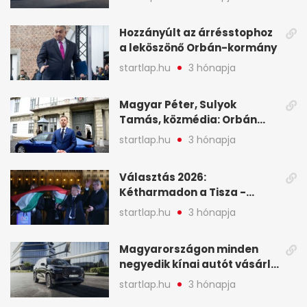
programja középpontjába
(X)
Hozzányúlt az árrésstophoz
a leköszönő Orbán-kormány
startlap.hu
3 hónapja
Magyar Péter, Sulyok
Tamás, közmédia: Orbán
Viktor április 13. óta hallgat,
startlap.hu
3 hónapja
közben pörögnek az
események – 7+1 pontban
Választás 2026:
Kétharmadon a Tisza -
mutatjuk, hogyan alakulnak
startlap.hu
3 hónapja
a mandátumok
Magyarországon minden
negyedik kínai autót vásárló
a Chery mellett döntött (X)
startlap.hu
3 hónapja