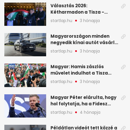
események – 7+1 pontban
Választás 2026:
Kétharmadon a Tisza -
mutatjuk, hogyan alakulnak
startlap.hu
3 hónapja
a mandátumok
Magyarországon minden
negyedik kínai autót vásárló
a Chery mellett döntött (X)
startlap.hu
3 hónapja
Magyar: Hamis zászlós
művelet indulhat a Tisza
ellen a választás napján - A
startlap.hu
3 hónapja
hét legfontosabb eseményei
képekben
Magyar Péter elárulta, hogy
hol folytatja, ha a Fidesz
nyeri a választást - A hét
startlap.hu
4 hónapja
legfontosabb hírei
képekben
Példátlan videót tett közzé a