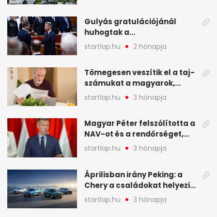
kellett - A hét legfontosabb
hírei képekben
Gulyás gratulációjánál
huhogtak a
leghangosabban, miután
startlap.hu
2 hónapja
Magyart miniszterelnökké
választották - A hét
Tömegesen veszítik el a taj-
legfontosabb hírei
számukat a magyarok,
képekben
sokak ellen eljárást indít a
startlap.hu
3 hónapja
NAV - A hét hírei képekben
Magyar Péter felszólította a
NAV-ot és a rendőrséget,
tartóztassák le a NER-es
startlap.hu
3 hónapja
oligarchákat - A hét
legfontosabb hírei
Áprilisban irány Peking: a
Chery a családokat helyezi
globális mobilitási
startlap.hu
3 hónapja
programja középpontjába