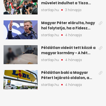
művelet indulhat a Tisza
ellen a választás napján - A
startlap.hu
3 hónapja
hét legfontosabb eseményei
képekben
Magyar Péter elárulta, hogy
hol folytatja, ha a Fidesz
nyeri a választást - A hét
startlap.hu
4 hónapja
legfontosabb hírei
képekben
Példátlan videót tett közzé a
magyar kormány - A hét
legfontosabb hírei
startlap.hu
4 hónapja
képekben
Példátlan baki a Magyar
Pétert lejárató oldalon, a
Lidlnek azonnal lépnie
startlap.hu
4 hónapja
kellett - A hét legfontosabb
hírei képekben