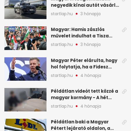
negyedik kínai autót vásárló
a Chery mellett döntött (X)
startlap.hu
3 hónapja
Magyar: Hamis zászlós
művelet indulhat a Tisza
ellen a választás napján - A
startlap.hu
3 hónapja
hét legfontosabb eseményei
képekben
Magyar Péter elárulta, hogy
hol folytatja, ha a Fidesz
nyeri a választást - A hét
startlap.hu
4 hónapja
legfontosabb hírei
képekben
Példátlan videót tett közzé a
magyar kormány - A hét
legfontosabb hírei
startlap.hu
4 hónapja
képekben
Példátlan baki a Magyar
Pétert lejárató oldalon, a