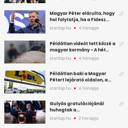
hét legfontosabb eseményei
képekben
Magyar Péter elárulta, hogy
hol folytatja, ha a Fidesz
nyeri a választást - A hét
startlap.hu
4 hónapja
legfontosabb hírei
képekben
Példátlan videót tett közzé a
magyar kormány - A hét
legfontosabb hírei
startlap.hu
4 hónapja
képekben
Példátlan baki a Magyar
Pétert lejárató oldalon, a
Lidlnek azonnal lépnie
startlap.hu
4 hónapja
kellett - A hét legfontosabb
hírei képekben
Gulyás gratulációjánál
huhogtak a
leghangosabban, miután
startlap.hu
2 hónapja
Magyart miniszterelnökké