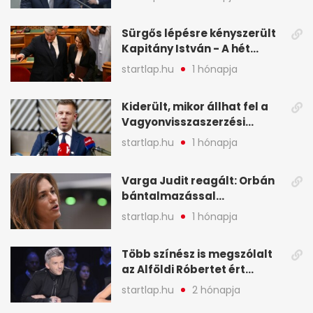
legfontosabb hírei
képekben
Sürgős lépésre kényszerült
Kapitány István - A hét
legfontosabb hírei
startlap.hu
1 hónapja
képekben
Kiderült, mikor állhat fel a
Vagyonvisszaszerzési
Hivatal - A hét legfontosabb
startlap.hu
1 hónapja
hírei képekben
Varga Judit reagált: Orbán
bántalmazással
kapcsolatban emlegette - A
startlap.hu
1 hónapja
hét legfontosabb hírei
képekben
Több színész is megszólalt
az Alföldi Róbertet ért
vádakról - A hét
startlap.hu
2 hónapja
legfontosabb hírei