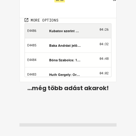
...még több adást akarok!
Felhasználási feltételek
Adatvédelem