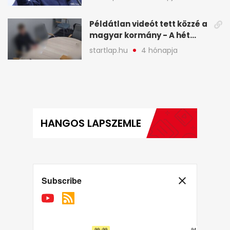
legfontosabb hírei
képekben
Példátlan videót tett közzé a
magyar kormány - A hét
legfontosabb hírei
startlap.hu
4 hónapja
képekben
HANGOS LAPSZEMLE