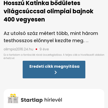
Hosszú Katinka bődületes
világcsúccsal olimpiai bajnok
400 vegyesen
Az utolsó száz métert több, mint három
testhosszos előnnyel kezdte meg.
olimpia2016.24.hu
9 éve
Eredeti cikk megnyitása