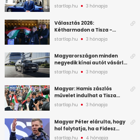
Viktor április 13. óta hallgat,
startlap.hu
3 hónapja
közben pörögnek az
események – 7+1 pontban
Választás 2026:
Kétharmadon a Tisza -
mutatjuk, hogyan alakulnak
startlap.hu
3 hónapja
a mandátumok
Magyarországon minden
negyedik kínai autót vásárló
a Chery mellett döntött (X)
startlap.hu
3 hónapja
Magyar: Hamis zászlós
művelet indulhat a Tisza
ellen a választás napján - A
startlap.hu
3 hónapja
hét legfontosabb eseményei
képekben
Magyar Péter elárulta, hogy
hol folytatja, ha a Fidesz
nyeri a választást - A hét
startlap.hu
4 hónapja