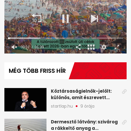
00:02
01:39
0
seconds
of
MÉG TÖBB FRISS HÍR
1
minute,
39
seconds
Köztársaságielnök-jelölt:
különös, amit észrevett
Török Gábor - A hét
startlap.hu
9 órája
legfontosabb hírei
képekben
Dermesztő látvány: szivárog
a rákkeltő anyag a