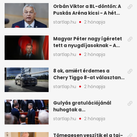
képekben
Orbán Viktor a BL-döntőn: A
Puskás Aréna kicsi - A hét
legfontosabb hírei képeken
startlap.hu
2 hónapja
Magyar Péter nagy ígéretet
tett a nyugdíjasoknak - A
hét legfontosabb hírei
startlap.hu
2 hónapja
képekben
8 ok, amiért érdemes a
Chery Tiggo 8-at választani!
(X)
startlap.hu
2 hónapja
Gulyás gratulációjánál
huhogtak a
leghangosabban, miután
startlap.hu
2 hónapja
Magyart miniszterelnökké
választották - A hét
Tömegesen veszítik el a taj-
legfontosabb hírei