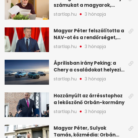
számukat a magyarok,
képekben
sokak ellen eljárást indít a
startlap.hu
3 hónapja
NAV - A hét hírei képekben
Magyar Péter felszólította a
NAV-ot és a rendőrséget,
tartóztassák le a NER-es
startlap.hu
3 hónapja
oligarchákat - A hét
legfontosabb hírei
Áprilisban irány Peking: a
Chery a családokat helyezi
globális mobilitási
startlap.hu
3 hónapja
programja középpontjába
(X)
Hozzányúlt az árrésstophoz
a leköszönő Orbán-kormány
startlap.hu
3 hónapja
Magyar Péter, Sulyok
Tamás, közmédia: Orbán