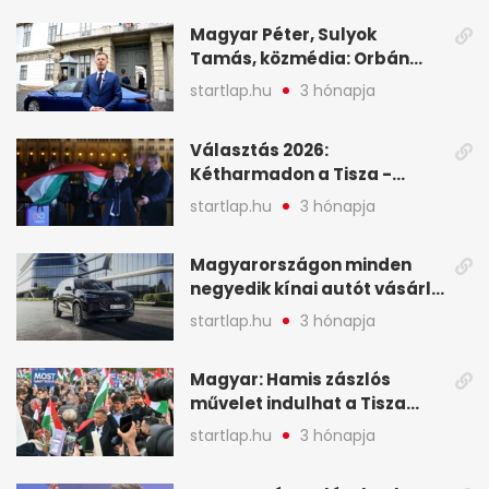
Magyar Péter, Sulyok
Tamás, közmédia: Orbán
Viktor április 13. óta hallgat,
startlap.hu
3 hónapja
közben pörögnek az
események – 7+1 pontban
Választás 2026:
Kétharmadon a Tisza -
mutatjuk, hogyan alakulnak
startlap.hu
3 hónapja
a mandátumok
Magyarországon minden
negyedik kínai autót vásárló
a Chery mellett döntött (X)
startlap.hu
3 hónapja
Magyar: Hamis zászlós
művelet indulhat a Tisza
ellen a választás napján - A
startlap.hu
3 hónapja
hét legfontosabb eseményei
képekben