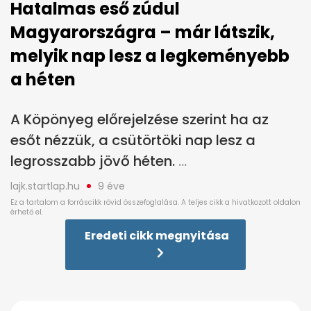
Hatalmas eső zúdul
Magyarországra – már látszik,
melyik nap lesz a legkeményebb
a héten
A Köpönyeg előrejelzése szerint ha az
esőt nézzük, a csütörtöki nap lesz a
legrosszabb jövő héten.
lajk.startlap.hu
9 éve
Eredeti cikk megnyitása