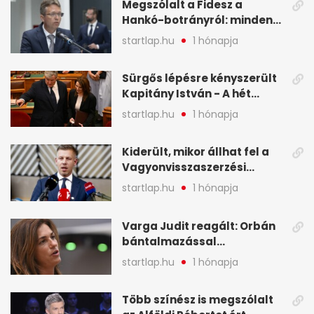
Megszólalt a Fidesz a
A hét legfontosabb hírei
Hankó-botrányról: minden
képekben
forint jó helyre ment - A hét
startlap.hu
1 hónapja
legfontosabb hírei
képekben
Sürgős lépésre kényszerült
Kapitány István - A hét
legfontosabb hírei
startlap.hu
1 hónapja
képekben
Kiderült, mikor állhat fel a
Vagyonvisszaszerzési
Hivatal - A hét legfontosabb
startlap.hu
1 hónapja
hírei képekben
Varga Judit reagált: Orbán
bántalmazással
kapcsolatban emlegette - A
startlap.hu
1 hónapja
hét legfontosabb hírei
képekben
Több színész is megszólalt