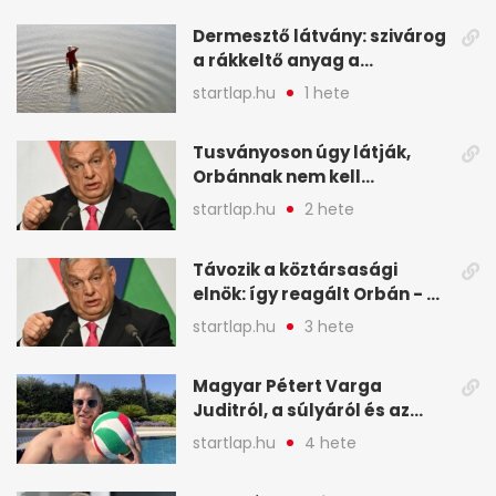
képekben
Dermesztő látvány: szivárog
a rákkeltő anyag a
kiszáradó Dunába
startlap.hu
1 hete
Budapesten - A hét
legfontosabb hírei
Tusványoson úgy látják,
képekben
Orbánnak nem kell
változtatnia - A hét
startlap.hu
2 hete
legfontosabb hírei
képekben
Távozik a köztársasági
elnök: így reagált Orbán - A
hét legfontosabb hírei
startlap.hu
3 hete
képekben
Magyar Pétert Varga
Juditról, a súlyáról és az
alvásidejéről is faggatták a
startlap.hu
4 hete
Redditen, sok kérdésre sírva
röhögős emojival válaszolt -