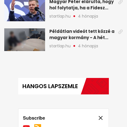
Magyar Péter elárulta, hogy
hol folytatja, ha a Fidesz
nyeri a választást - A hét
startlap.hu
4 hónapja
legfontosabb hírei
képekben
Példátlan videót tett közzé a
magyar kormány - A hét
legfontosabb hírei
startlap.hu
4 hónapja
képekben
HANGOS LAPSZEMLE