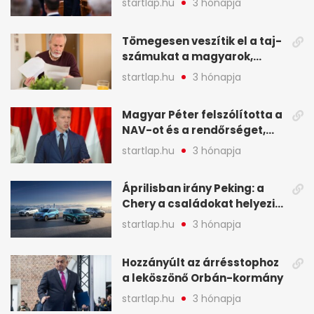
startlap.hu
3 hónapja
Magyart miniszterelnökké
választották - A hét
Tömegesen veszítik el a taj-
legfontosabb hírei
számukat a magyarok,
képekben
sokak ellen eljárást indít a
startlap.hu
3 hónapja
NAV - A hét hírei képekben
Magyar Péter felszólította a
NAV-ot és a rendőrséget,
tartóztassák le a NER-es
startlap.hu
3 hónapja
oligarchákat - A hét
legfontosabb hírei
Áprilisban irány Peking: a
Chery a családokat helyezi
globális mobilitási
startlap.hu
3 hónapja
programja középpontjába
(X)
Hozzányúlt az árrésstophoz
a leköszönő Orbán-kormány
startlap.hu
3 hónapja