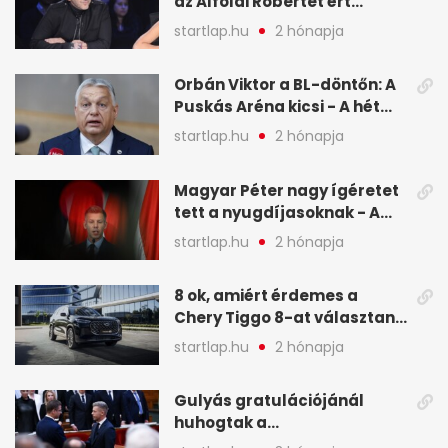
az Alföldi Róbertet ért
vádakról - A hét
startlap.hu
2 hónapja
legfontosabb hírei
képekben
Orbán Viktor a BL-döntőn: A
Puskás Aréna kicsi - A hét
legfontosabb hírei képeken
startlap.hu
2 hónapja
Magyar Péter nagy ígéretet
tett a nyugdíjasoknak - A
hét legfontosabb hírei
startlap.hu
2 hónapja
képekben
8 ok, amiért érdemes a
Chery Tiggo 8-at választani!
(X)
startlap.hu
2 hónapja
Gulyás gratulációjánál
huhogtak a
leghangosabban, miután