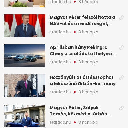
startlap.hu
3 hónapja
NAV - A hét hírei képekben
Magyar Péter felszólította a
NAV-ot és a rendőrséget,
tartóztassák le a NER-es
startlap.hu
3 hónapja
oligarchákat - A hét
legfontosabb hírei
Áprilisban irány Peking: a
Chery a családokat helyezi
globális mobilitási
startlap.hu
3 hónapja
programja középpontjába
(X)
Hozzányúlt az árrésstophoz
a leköszönő Orbán-kormány
startlap.hu
3 hónapja
Magyar Péter, Sulyok
Tamás, közmédia: Orbán
Viktor április 13. óta hallgat,
startlap.hu
3 hónapja
közben pörögnek az