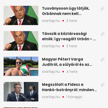
legfontosabb hírei
Tusványoson úgy látják,
képekben
Orbánnak nem kell
változtatnia - A hét
startlap.hu
2 hete
legfontosabb hírei
képekben
Távozik a köztársasági
elnök: így reagált Orbán - A
hét legfontosabb hírei
startlap.hu
3 hete
képekben
Magyar Pétert Varga
Juditról, a súlyáról és az
alvásidejéről is faggatták a
startlap.hu
4 hete
Redditen, sok kérdésre sírva
röhögős emojival válaszolt -
Megszólalt a Fidesz a
A hét legfontosabb hírei
Hankó-botrányról: minden
képekben
forint jó helyre ment - A hét
startlap.hu
1 hónapja
legfontosabb hírei
képekben