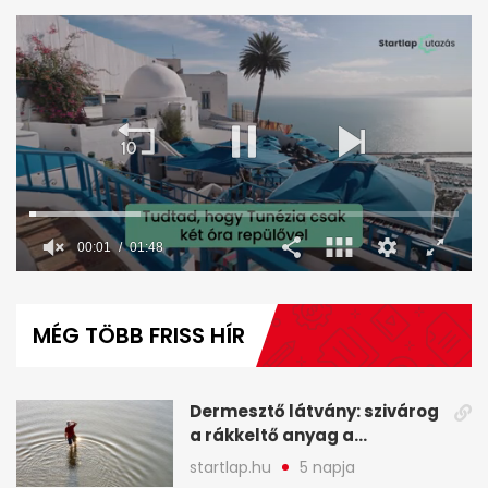
00:02
01:48
0
seconds
of
MÉG TÖBB FRISS HÍR
1
minute,
48
seconds
Dermesztő látvány: szivárog
a rákkeltő anyag a
kiszáradó Dunába
startlap.hu
5 napja
Budapesten - A hét