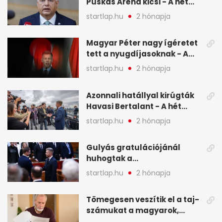
Puskás Aréna kicsi - A hét
legfontosabb hírei képeken
startlap.hu
2 hónapja
Magyar Péter nagy ígéretet
tett a nyugdíjasoknak - A
hét legfontosabb hírei
startlap.hu
2 hónapja
képekben
Azonnali hatállyal kirúgták
Havasi Bertalant - A hét
legfontosabb hírei
startlap.hu
2 hónapja
képekben
Gulyás gratulációjánál
huhogtak a
leghangosabban, miután
startlap.hu
2 hónapja
Magyart miniszterelnökké
választották - A hét
Tömegesen veszítik el a taj-
legfontosabb hírei
számukat a magyarok,
képekben
sokak ellen eljárást indít a