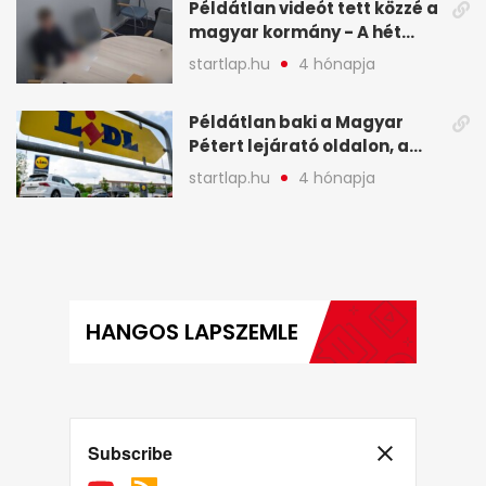
Példátlan videót tett közzé a
magyar kormány - A hét
legfontosabb hírei
startlap.hu
4 hónapja
képekben
Példátlan baki a Magyar
Pétert lejárató oldalon, a
Lidlnek azonnal lépnie
startlap.hu
4 hónapja
kellett - A hét legfontosabb
hírei képekben
HANGOS LAPSZEMLE