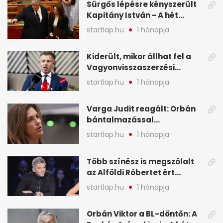
Sürgős lépésre kényszerült
Kapitány István - A hét
legfontosabb hírei
startlap.hu
1 hónapja
képekben
Kiderült, mikor állhat fel a
Vagyonvisszaszerzési
Hivatal - A hét legfontosabb
startlap.hu
1 hónapja
hírei képekben
Varga Judit reagált: Orbán
bántalmazással
kapcsolatban emlegette - A
startlap.hu
1 hónapja
hét legfontosabb hírei
képekben
Több színész is megszólalt
az Alföldi Róbertet ért
vádakról - A hét
startlap.hu
1 hónapja
legfontosabb hírei
képekben
Orbán Viktor a BL-döntőn: A