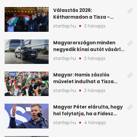
események – 7+1 pontban
Választás 2026:
Kétharmadon a Tisza -
mutatjuk, hogyan alakulnak
startlap.hu
3 hónapja
a mandátumok
Magyarországon minden
negyedik kínai autót vásárló
a Chery mellett döntött (X)
startlap.hu
3 hónapja
Magyar: Hamis zászlós
művelet indulhat a Tisza
ellen a választás napján - A
startlap.hu
3 hónapja
hét legfontosabb eseményei
képekben
Magyar Péter elárulta, hogy
hol folytatja, ha a Fidesz
nyeri a választást - A hét
startlap.hu
4 hónapja
legfontosabb hírei
képekben