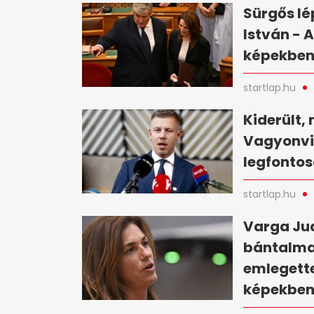
Sürgős lé
István - 
képekbe
startlap.hu
Kiderült, 
Vagyonvis
legfontos
startlap.hu
Varga Jud
bántalma
emlegette
képekbe