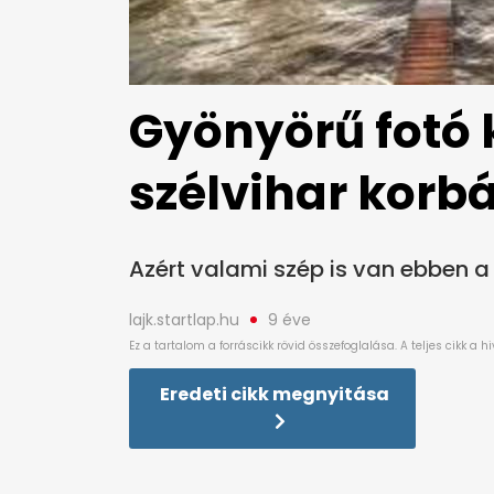
Gyönyörű fotó 
szélvihar korb
Azért valami szép is van ebben a 
lajk.startlap.hu
9 éve
Eredeti cikk megnyitása