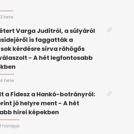
n
3 hete
tert Varga Juditról, a súlyáról
ásidejéről is faggatták a
 sok kérdésre sírva röhögős
válaszolt - A hét legfontosabb
ekben
4 hete
t a Fidesz a Hankó-botrányról:
rint jó helyre ment - A hét
abb hírei képekben
1 hónapja