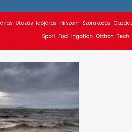
árlás
Utazás
Időjárás
Hírszem
Szórakozás
Gazda
Sport
Foci
Ingatlan
Otthon
Tech