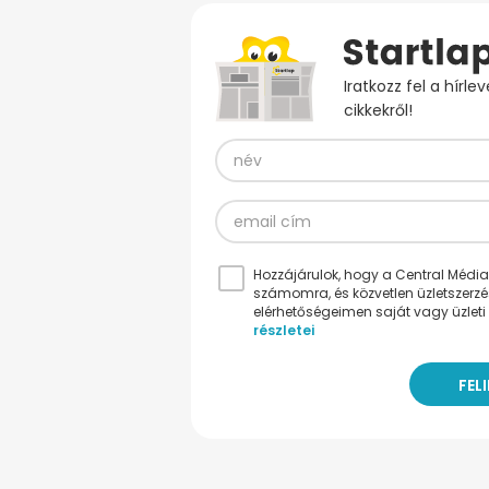
Iratkozz fel a hírl
cikkekről!
Hozzájárulok, hogy a Central Médiacs
számomra, és közvetlen üzletszerz
elérhetőségeimen saját vagy üzleti 
részletei