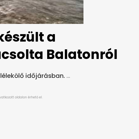
készült a
ácsolta Balatonról
lélekölő időjárásban.