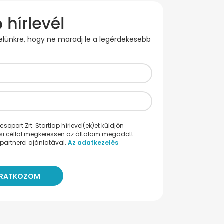
evelünkre, hogy ne maradj le a legérdekesebb
oport Zrt. Startlap hírlevel(ek)et küldjön
ési céllal megkeressen az általam megadott
partnerei ajánlatával.
Az adatkezelés