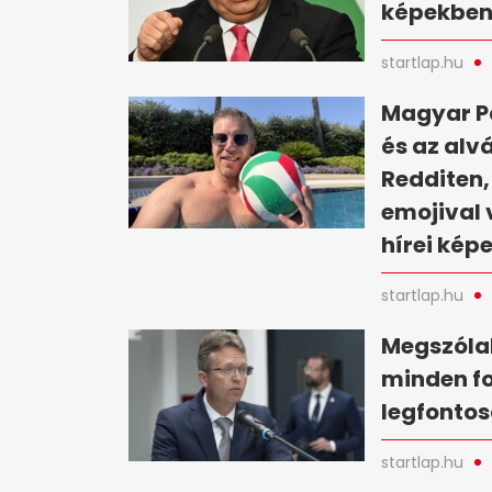
képekbe
startlap.hu
Magyar Pé
és az alv
Redditen,
emojival 
hírei kép
startlap.hu
Megszólal
minden fo
legfontos
startlap.hu