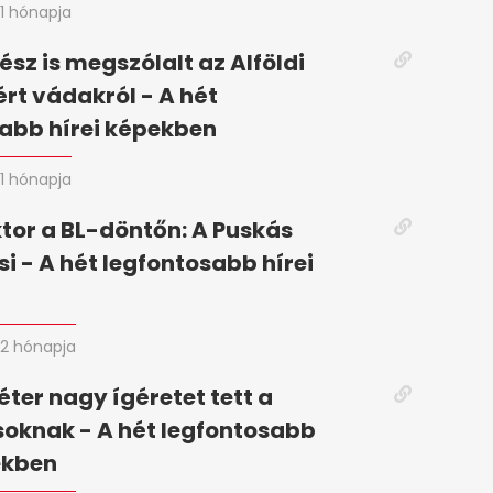
1 hónapja
ész is megszólalt az Alföldi
ért vádakról - A hét
abb hírei képekben
1 hónapja
tor a BL-döntőn: A Puskás
si - A hét legfontosabb hírei
2 hónapja
ter nagy ígéretet tett a
oknak - A hét legfontosabb
ekben