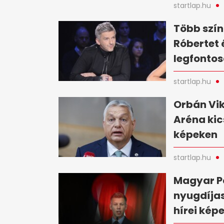
startlap.hu
Több szín
Róbertet 
legfontos
startlap.hu
Orbán Vik
Aréna kic
képeken
startlap.hu
Magyar Pé
nyugdíjas
hírei kép