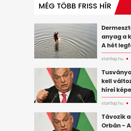
of
MÉG TÖBB FRISS HÍR
7
minutes,
31
seconds
Volume
0%
Dermesztő
anyag a 
A hét leg
startlap.hu
Tusványo
kell vált
hírei kép
startlap.hu
Távozik a
Orbán - A