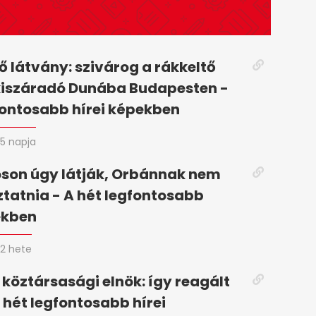
 látvány: szivárog a rákkeltő
kiszáradó Dunába Budapesten -
fontosabb hírei képekben
5 napja
son úgy látják, Orbánnak nem
oztatnia - A hét legfontosabb
ekben
2 hete
 köztársasági elnök: így reagált
 hét legfontosabb hírei