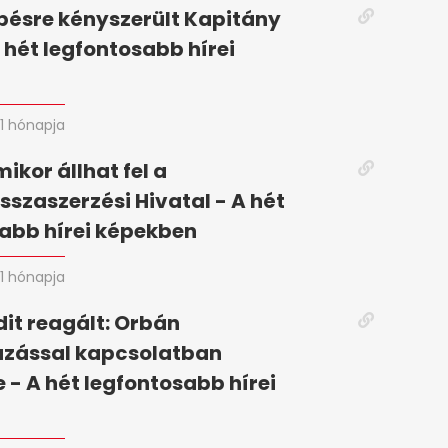
pésre kényszerült Kapitány
A hét legfontosabb hírei
n
1 hónapja
mikor állhat fel a
szaszerzési Hivatal - A hét
abb hírei képekben
1 hónapja
it reagált: Orbán
zással kapcsolatban
 - A hét legfontosabb hírei
n