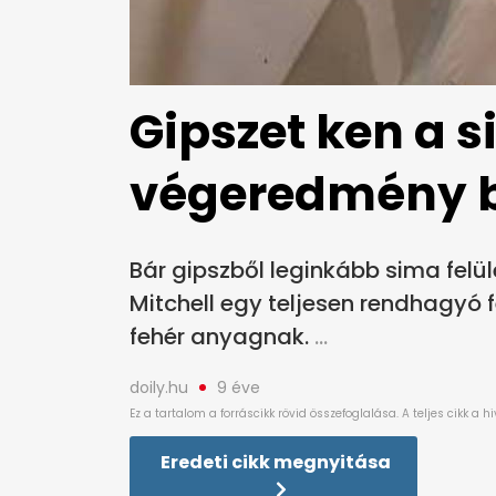
Gipszet ken a s
végeredmény b
Bár gipszből leginkább sima felül
Mitchell egy teljesen rendhagyó 
fehér anyagnak.
doily.hu
9 éve
Eredeti cikk megnyitása