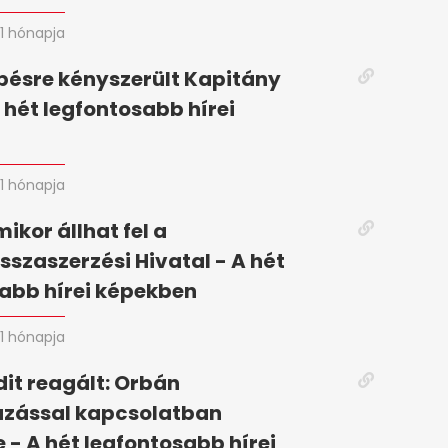
1 hónapja
pésre kényszerült Kapitány
A hét legfontosabb hírei
n
1 hónapja
mikor állhat fel a
szaszerzési Hivatal - A hét
abb hírei képekben
1 hónapja
it reagált: Orbán
zással kapcsolatban
 - A hét legfontosabb hírei