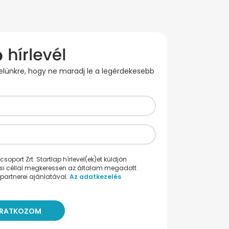
evelünkre, hogy ne maradj le a legérdekesebb
oport Zrt. Startlap hírlevel(ek)et küldjön
ési céllal megkeressen az általam megadott
partnerei ajánlatával.
Az adatkezelés