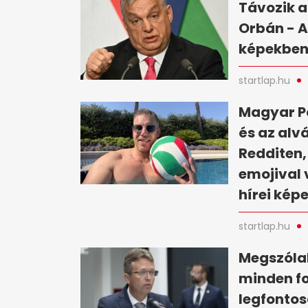
Távozik a
Orbán - A
képekbe
startlap.hu
Magyar Pé
és az alv
Redditen,
emojival 
hírei kép
startlap.hu
Megszólal
minden fo
legfontos