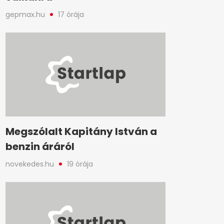
gepmax.hu
17 órája
Megszólalt Kapitány István a
benzin áráról
novekedes.hu
19 órája