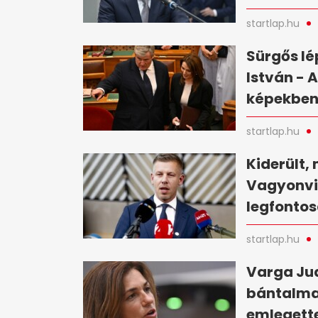
startlap.hu
Sürgős lé
István - 
képekbe
startlap.hu
Kiderült, 
Vagyonvis
legfontos
startlap.hu
Varga Jud
bántalma
emlegette