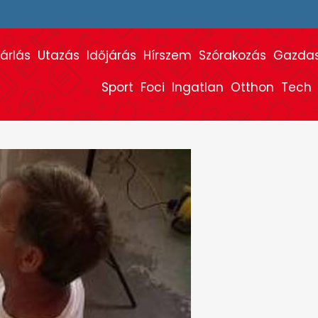
árlás
Utazás
Időjárás
Hírszem
Szórakozás
Gazda
Sport
Foci
Ingatlan
Otthon
Tech