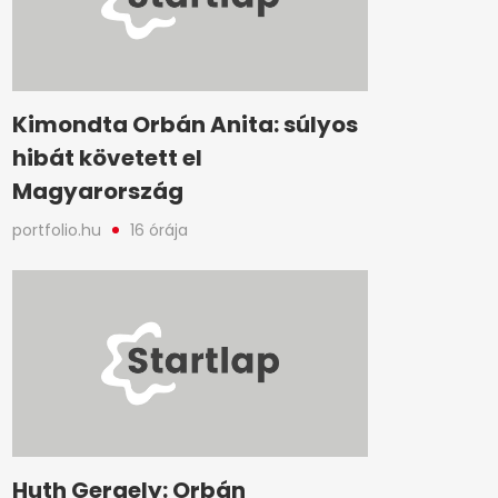
Kimondta Orbán Anita: súlyos
hibát követett el
Magyarország
portfolio.hu
16 órája
Huth Gergely: Orbán