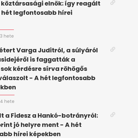
 köztársasági elnök: így reagált
 hét legfontosabb hírei
n
3 hete
tert Varga Juditról, a súlyáról
ásidejéről is faggatták a
 sok kérdésre sírva röhögős
válaszolt - A hét legfontosabb
ekben
4 hete
t a Fidesz a Hankó-botrányról:
rint jó helyre ment - A hét
abb hírei képekben