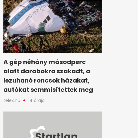
A gép néhány másodperc
alatt darabokra szakadt, a
lezuhanó roncsok házakat,
autókat semmisítettek meg
telex.hu
14 órája