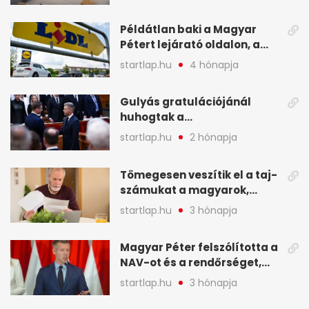
képekben
Példátlan baki a Magyar
Pétert lejárató oldalon, a
Lidlnek azonnal lépnie
startlap.hu
4 hónapja
kellett - A hét legfontosabb
hírei képekben
Gulyás gratulációjánál
huhogtak a
leghangosabban, miután
startlap.hu
2 hónapja
Magyart miniszterelnökké
választották - A hét
Tömegesen veszítik el a taj-
legfontosabb hírei
számukat a magyarok,
képekben
sokak ellen eljárást indít a
startlap.hu
3 hónapja
NAV - A hét hírei képekben
Magyar Péter felszólította a
NAV-ot és a rendőrséget,
tartóztassák le a NER-es
startlap.hu
3 hónapja
oligarchákat - A hét
legfontosabb hírei