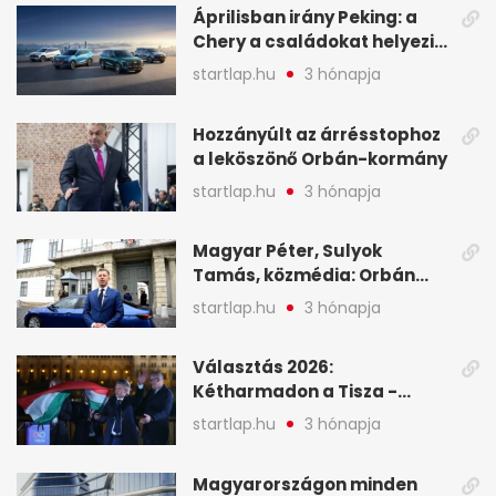
Áprilisban irány Peking: a
Chery a családokat helyezi
globális mobilitási
startlap.hu
3 hónapja
programja középpontjába
(X)
Hozzányúlt az árrésstophoz
a leköszönő Orbán-kormány
startlap.hu
3 hónapja
Magyar Péter, Sulyok
Tamás, közmédia: Orbán
Viktor április 13. óta hallgat,
startlap.hu
3 hónapja
közben pörögnek az
események – 7+1 pontban
Választás 2026:
Kétharmadon a Tisza -
mutatjuk, hogyan alakulnak
startlap.hu
3 hónapja
a mandátumok
Magyarországon minden