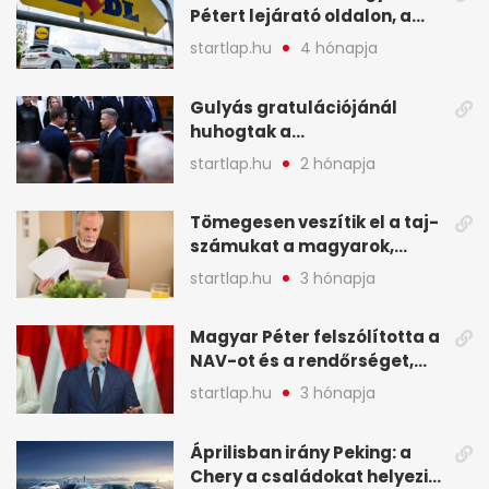
Pétert lejárató oldalon, a
Lidlnek azonnal lépnie
startlap.hu
4 hónapja
kellett - A hét legfontosabb
hírei képekben
Gulyás gratulációjánál
huhogtak a
leghangosabban, miután
startlap.hu
2 hónapja
Magyart miniszterelnökké
választották - A hét
Tömegesen veszítik el a taj-
legfontosabb hírei
számukat a magyarok,
képekben
sokak ellen eljárást indít a
startlap.hu
3 hónapja
NAV - A hét hírei képekben
Magyar Péter felszólította a
NAV-ot és a rendőrséget,
tartóztassák le a NER-es
startlap.hu
3 hónapja
oligarchákat - A hét
legfontosabb hírei
Áprilisban irány Peking: a
Chery a családokat helyezi