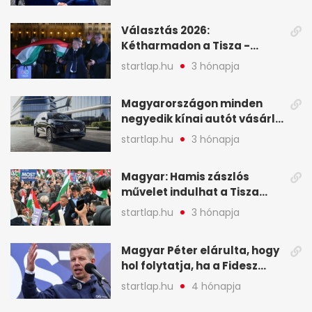
közben pörögnek az
események – 7+1 pontban
Választás 2026:
Kétharmadon a Tisza -
mutatjuk, hogyan alakulnak
startlap.hu
3 hónapja
a mandátumok
Magyarországon minden
negyedik kínai autót vásárló
a Chery mellett döntött (X)
startlap.hu
3 hónapja
Magyar: Hamis zászlós
művelet indulhat a Tisza
ellen a választás napján - A
startlap.hu
3 hónapja
hét legfontosabb eseményei
képekben
Magyar Péter elárulta, hogy
hol folytatja, ha a Fidesz
nyeri a választást - A hét
startlap.hu
4 hónapja
legfontosabb hírei
képekben