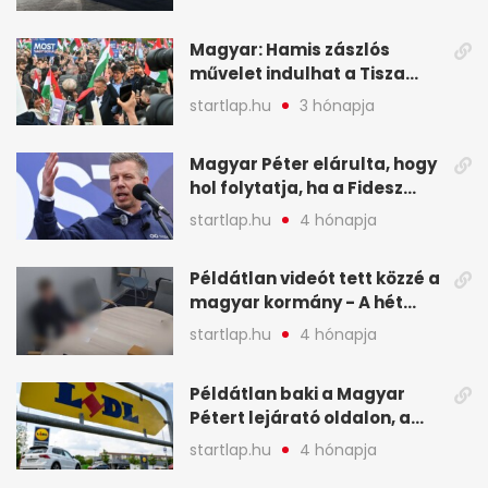
Magyar: Hamis zászlós
művelet indulhat a Tisza
ellen a választás napján - A
startlap.hu
3 hónapja
hét legfontosabb eseményei
képekben
Magyar Péter elárulta, hogy
hol folytatja, ha a Fidesz
nyeri a választást - A hét
startlap.hu
4 hónapja
legfontosabb hírei
képekben
Példátlan videót tett közzé a
magyar kormány - A hét
legfontosabb hírei
startlap.hu
4 hónapja
képekben
Példátlan baki a Magyar
Pétert lejárató oldalon, a
Lidlnek azonnal lépnie
startlap.hu
4 hónapja
kellett - A hét legfontosabb