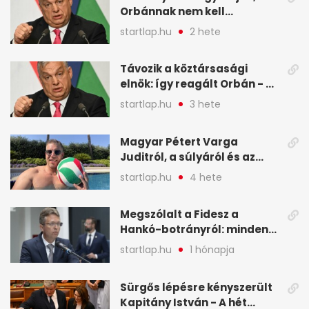
Orbánnak nem kell
változtatnia - A hét
startlap.hu
2 hete
legfontosabb hírei
képekben
Távozik a köztársasági
elnök: így reagált Orbán - A
hét legfontosabb hírei
startlap.hu
3 hete
képekben
Magyar Pétert Varga
Juditról, a súlyáról és az
alvásidejéről is faggatták a
startlap.hu
4 hete
Redditen, sok kérdésre sírva
röhögős emojival válaszolt -
Megszólalt a Fidesz a
A hét legfontosabb hírei
Hankó-botrányról: minden
képekben
forint jó helyre ment - A hét
startlap.hu
1 hónapja
legfontosabb hírei
képekben
Sürgős lépésre kényszerült
Kapitány István - A hét