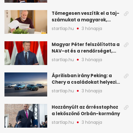
Magyart miniszterelnökké
választották - A hét
Tömegesen veszítik el a taj-
legfontosabb hírei
számukat a magyarok,
képekben
sokak ellen eljárást indít a
startlap.hu
3 hónapja
NAV - A hét hírei képekben
Magyar Péter felszólította a
NAV-ot és a rendőrséget,
tartóztassák le a NER-es
startlap.hu
3 hónapja
oligarchákat - A hét
legfontosabb hírei
Áprilisban irány Peking: a
Chery a családokat helyezi
globális mobilitási
startlap.hu
3 hónapja
programja középpontjába
(X)
Hozzányúlt az árrésstophoz
a leköszönő Orbán-kormány
startlap.hu
3 hónapja