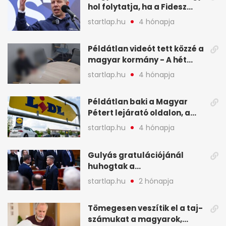
hol folytatja, ha a Fidesz
nyeri a választást - A hét
startlap.hu
4 hónapja
legfontosabb hírei
képekben
Példátlan videót tett közzé a
magyar kormány - A hét
legfontosabb hírei
startlap.hu
4 hónapja
képekben
Példátlan baki a Magyar
Pétert lejárató oldalon, a
Lidlnek azonnal lépnie
startlap.hu
4 hónapja
kellett - A hét legfontosabb
hírei képekben
Gulyás gratulációjánál
huhogtak a
leghangosabban, miután
startlap.hu
2 hónapja
Magyart miniszterelnökké
választották - A hét
Tömegesen veszítik el a taj-
legfontosabb hírei
számukat a magyarok,
képekben