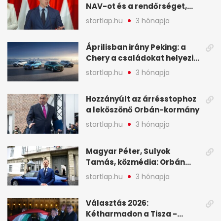
NAV-ot és a rendőrséget,
tartóztassák le a NER-es
startlap.hu
3 hónapja
oligarchákat - A hét
legfontosabb hírei
Áprilisban irány Peking: a
Chery a családokat helyezi
globális mobilitási
startlap.hu
3 hónapja
programja középpontjába
(X)
Hozzányúlt az árrésstophoz
a leköszönő Orbán-kormány
startlap.hu
3 hónapja
Magyar Péter, Sulyok
Tamás, közmédia: Orbán
Viktor április 13. óta hallgat,
startlap.hu
3 hónapja
közben pörögnek az
események – 7+1 pontban
Választás 2026:
Kétharmadon a Tisza -