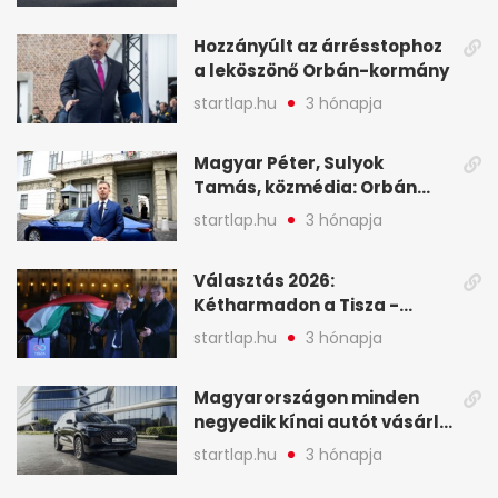
programja középpontjába
(X)
Hozzányúlt az árrésstophoz
a leköszönő Orbán-kormány
startlap.hu
3 hónapja
Magyar Péter, Sulyok
Tamás, közmédia: Orbán
Viktor április 13. óta hallgat,
startlap.hu
3 hónapja
közben pörögnek az
események – 7+1 pontban
Választás 2026:
Kétharmadon a Tisza -
mutatjuk, hogyan alakulnak
startlap.hu
3 hónapja
a mandátumok
Magyarországon minden
negyedik kínai autót vásárló
a Chery mellett döntött (X)
startlap.hu
3 hónapja