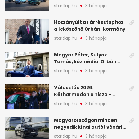
globális mobilitási
startlap.hu
3 hónapja
programja középpontjába
(X)
Hozzányúlt az árrésstophoz
a leköszönő Orbán-kormány
startlap.hu
3 hónapja
Magyar Péter, Sulyok
Tamás, közmédia: Orbán
Viktor április 13. óta hallgat,
startlap.hu
3 hónapja
közben pörögnek az
események – 7+1 pontban
Választás 2026:
Kétharmadon a Tisza -
mutatjuk, hogyan alakulnak
startlap.hu
3 hónapja
a mandátumok
Magyarországon minden
negyedik kínai autót vásárló
a Chery mellett döntött (X)
startlap.hu
3 hónapja