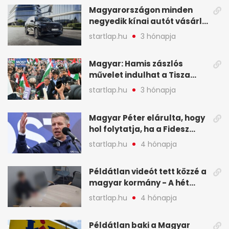
Magyarországon minden
negyedik kínai autót vásárló
a Chery mellett döntött (X)
startlap.hu
3 hónapja
Magyar: Hamis zászlós
művelet indulhat a Tisza
ellen a választás napján - A
startlap.hu
3 hónapja
hét legfontosabb eseményei
képekben
Magyar Péter elárulta, hogy
hol folytatja, ha a Fidesz
nyeri a választást - A hét
startlap.hu
4 hónapja
legfontosabb hírei
képekben
Példátlan videót tett közzé a
magyar kormány - A hét
legfontosabb hírei
startlap.hu
4 hónapja
képekben
Példátlan baki a Magyar