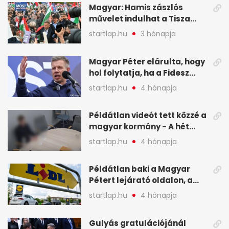
Magyar: Hamis zászlós
művelet indulhat a Tisza
ellen a választás napján - A
startlap.hu
3 hónapja
hét legfontosabb eseményei
képekben
Magyar Péter elárulta, hogy
hol folytatja, ha a Fidesz
nyeri a választást - A hét
startlap.hu
4 hónapja
legfontosabb hírei
képekben
Példátlan videót tett közzé a
magyar kormány - A hét
legfontosabb hírei
startlap.hu
4 hónapja
képekben
Példátlan baki a Magyar
Pétert lejárató oldalon, a
Lidlnek azonnal lépnie
startlap.hu
4 hónapja
kellett - A hét legfontosabb
hírei képekben
Gulyás gratulációjánál