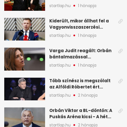
legfontosabb hírei
startlap.hu
1 hónapja
képekben
Kiderült, mikor állhat fel a
Vagyonvisszaszerzési
Hivatal - A hét legfontosabb
startlap.hu
1 hónapja
hírei képekben
Varga Judit reagált: Orbán
bántalmazással
kapcsolatban emlegette - A
startlap.hu
1 hónapja
hét legfontosabb hírei
képekben
Több színész is megszólalt
az Alföldi Róbertet ért
vádakról - A hét
startlap.hu
2 hónapja
legfontosabb hírei
képekben
Orbán Viktor a BL-döntőn: A
Puskás Aréna kicsi - A hét
legfontosabb hírei képeken
startlap.hu
2 hónapja