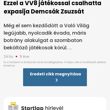
Ezzel a VV8 játékossal csalhatta
expasija Demcsák Zsuzsát
Még el sem kezdődött a Való Világ
legújabb, nyolcadik évada, máris
botrány alakulgat a szombaton
beköltöző játékosok körül.
24.hu
9 éve
Eredeti cikk megnyitása