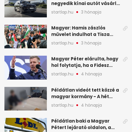
negyedik kínai autót vásárló
a Chery mellett döntött (X)
startlap.hu
3 hónapja
Magyar: Hamis zászlós
művelet indulhat a Tisza
ellen a választás napján - A
startlap.hu
3 hónapja
hét legfontosabb eseményei
képekben
Magyar Péter elárulta, hogy
hol folytatja, ha a Fidesz
nyeri a választást - A hét
startlap.hu
4 hónapja
legfontosabb hírei
képekben
Példátlan videót tett közzé a
magyar kormány - A hét
legfontosabb hírei
startlap.hu
4 hónapja
képekben
Példátlan baki a Magyar
Pétert lejárató oldalon, a