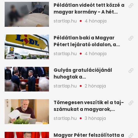
Példátlan videót tett közzé a
magyar kormány - A hét
legfontosabb hírei
startlap.hu
4 hónapja
képekben
Példátlan baki a Magyar
Pétert lejárató oldalon, a
Lidlnek azonnal lépnie
startlap.hu
4 hónapja
kellett - A hét legfontosabb
hírei képekben
Gulyás gratulációjánál
huhogtak a
leghangosabban, miután
startlap.hu
2 hónapja
Magyart miniszterelnökké
választották - A hét
Tömegesen veszítik el a taj-
legfontosabb hírei
számukat a magyarok,
képekben
sokak ellen eljárást indít a
startlap.hu
3 hónapja
NAV - A hét hírei képekben
Magyar Péter felszólította a