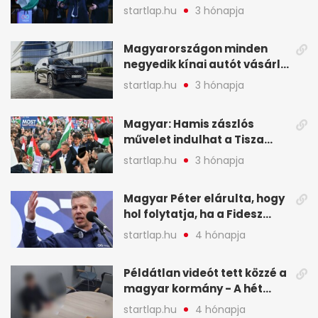
mutatjuk, hogyan alakulnak
startlap.hu
3 hónapja
a mandátumok
Magyarországon minden
negyedik kínai autót vásárló
a Chery mellett döntött (X)
startlap.hu
3 hónapja
Magyar: Hamis zászlós
művelet indulhat a Tisza
ellen a választás napján - A
startlap.hu
3 hónapja
hét legfontosabb eseményei
képekben
Magyar Péter elárulta, hogy
hol folytatja, ha a Fidesz
nyeri a választást - A hét
startlap.hu
4 hónapja
legfontosabb hírei
képekben
Példátlan videót tett közzé a
magyar kormány - A hét
legfontosabb hírei
startlap.hu
4 hónapja