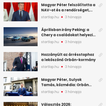
Magyar Péter felszólította a
NAV-ot és a rendőrséget,
tartóztassák le a NER-es
startlap.hu
3 hónapja
oligarchákat - A hét
legfontosabb hírei
Áprilisban irány Peking: a
Chery a családokat helyezi
globális mobilitási
startlap.hu
3 hónapja
programja középpontjába
(X)
Hozzányúlt az árrésstophoz
a leköszönő Orbán-kormány
startlap.hu
3 hónapja
Magyar Péter, Sulyok
Tamás, közmédia: Orbán
Viktor április 13. óta hallgat,
startlap.hu
3 hónapja
közben pörögnek az
események – 7+1 pontban
Választás 2026: