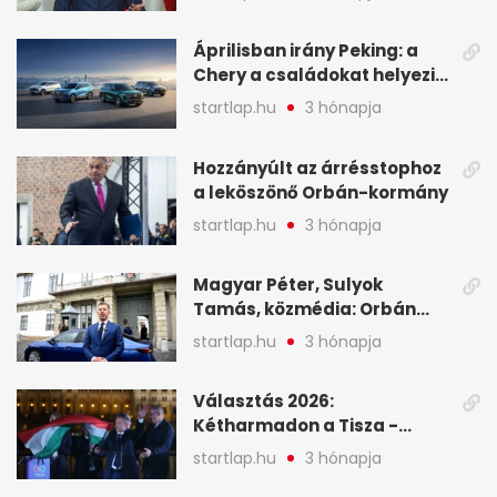
oligarchákat - A hét
legfontosabb hírei
Áprilisban irány Peking: a
Chery a családokat helyezi
globális mobilitási
startlap.hu
3 hónapja
programja középpontjába
(X)
Hozzányúlt az árrésstophoz
a leköszönő Orbán-kormány
startlap.hu
3 hónapja
Magyar Péter, Sulyok
Tamás, közmédia: Orbán
Viktor április 13. óta hallgat,
startlap.hu
3 hónapja
közben pörögnek az
események – 7+1 pontban
Választás 2026:
Kétharmadon a Tisza -
mutatjuk, hogyan alakulnak
startlap.hu
3 hónapja
a mandátumok