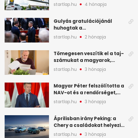
Lidlnek azonnal lépnie
startlap.hu
4 hónapja
kellett - A hét legfontosabb
hírei képekben
Gulyás gratulációjánál
huhogtak a
leghangosabban, miután
startlap.hu
2 hónapja
Magyart miniszterelnökké
választották - A hét
Tömegesen veszítik el a taj-
legfontosabb hírei
számukat a magyarok,
képekben
sokak ellen eljárást indít a
startlap.hu
3 hónapja
NAV - A hét hírei képekben
Magyar Péter felszólította a
NAV-ot és a rendőrséget,
tartóztassák le a NER-es
startlap.hu
3 hónapja
oligarchákat - A hét
legfontosabb hírei
Áprilisban irány Peking: a
Chery a családokat helyezi
globális mobilitási
startlap.hu
3 hónapja