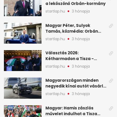
a leköszönő Orbán-kormány
startlap.hu
3 hónapja
Magyar Péter, Sulyok
Tamás, közmédia: Orbán
Viktor április 13. óta hallgat,
startlap.hu
3 hónapja
közben pörögnek az
események – 7+1 pontban
Választás 2026:
Kétharmadon a Tisza -
mutatjuk, hogyan alakulnak
startlap.hu
3 hónapja
a mandátumok
Magyarországon minden
negyedik kínai autót vásárló
a Chery mellett döntött (X)
startlap.hu
3 hónapja
Magyar: Hamis zászlós
művelet indulhat a Tisza