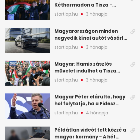
Kétharmadon a Tisza -
mutatjuk, hogyan alakulnak
startlap.hu
3 hónapja
a mandátumok
Magyarországon minden
negyedik kínai autót vásárló
a Chery mellett döntött (X)
startlap.hu
3 hónapja
Magyar: Hamis zászlós
művelet indulhat a Tisza
ellen a választás napján - A
startlap.hu
3 hónapja
hét legfontosabb eseményei
képekben
Magyar Péter elárulta, hogy
hol folytatja, ha a Fidesz
nyeri a választást - A hét
startlap.hu
4 hónapja
legfontosabb hírei
képekben
Példátlan videót tett közzé a
magyar kormány - A hét