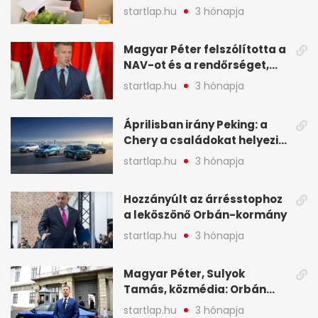
sokak ellen eljárást indít a
startlap.hu
3 hónapja
NAV - A hét hírei képekben
Magyar Péter felszólította a
NAV-ot és a rendőrséget,
tartóztassák le a NER-es
startlap.hu
3 hónapja
oligarchákat - A hét
legfontosabb hírei
Áprilisban irány Peking: a
Chery a családokat helyezi
globális mobilitási
startlap.hu
3 hónapja
programja középpontjába
(X)
Hozzányúlt az árrésstophoz
a leköszönő Orbán-kormány
startlap.hu
3 hónapja
Magyar Péter, Sulyok
Tamás, közmédia: Orbán
Viktor április 13. óta hallgat,
startlap.hu
3 hónapja