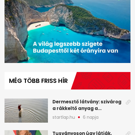
0
seconds
of
MÉG TÖBB FRISS HÍR
1
minute,
31
seconds
Dermesztő látvány: szivárog
a rákkeltő anyag a
kiszáradó Dunába
startlap.hu
6 napja
Budapesten - A hét
legfontosabb hírei
Tusványoson úgy látják,
képekben