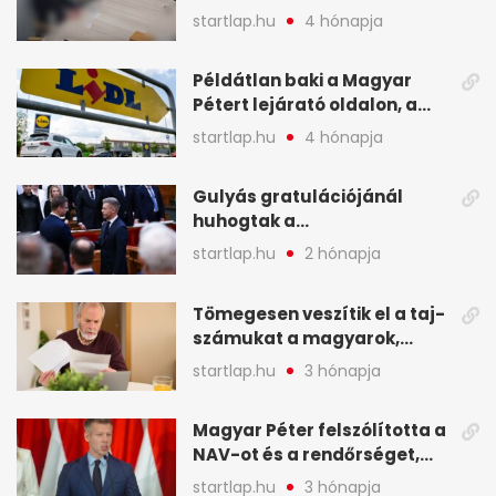
legfontosabb hírei
startlap.hu
4 hónapja
képekben
Példátlan baki a Magyar
Pétert lejárató oldalon, a
Lidlnek azonnal lépnie
startlap.hu
4 hónapja
kellett - A hét legfontosabb
hírei képekben
Gulyás gratulációjánál
huhogtak a
leghangosabban, miután
startlap.hu
2 hónapja
Magyart miniszterelnökké
választották - A hét
Tömegesen veszítik el a taj-
legfontosabb hírei
számukat a magyarok,
képekben
sokak ellen eljárást indít a
startlap.hu
3 hónapja
NAV - A hét hírei képekben
Magyar Péter felszólította a
NAV-ot és a rendőrséget,
tartóztassák le a NER-es
startlap.hu
3 hónapja