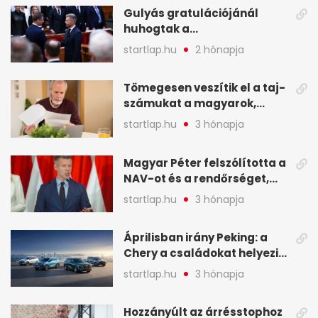
hírei képekben
Gulyás gratulációjánál
huhogtak a
leghangosabban, miután
startlap.hu
2 hónapja
Magyart miniszterelnökké
választották - A hét
Tömegesen veszítik el a taj-
legfontosabb hírei
számukat a magyarok,
képekben
sokak ellen eljárást indít a
startlap.hu
3 hónapja
NAV - A hét hírei képekben
Magyar Péter felszólította a
NAV-ot és a rendőrséget,
tartóztassák le a NER-es
startlap.hu
3 hónapja
oligarchákat - A hét
legfontosabb hírei
Áprilisban irány Peking: a
Chery a családokat helyezi
globális mobilitási
startlap.hu
3 hónapja
programja középpontjába
(X)
Hozzányúlt az árrésstophoz