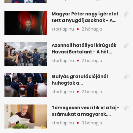
Magyar Péter nagy ígéretet
tett a nyugdíjasoknak - A
hét legfontosabb hírei
startlap.hu
2 hónapja
képekben
Azonnali hatállyal kirúgták
Havasi Bertalant - A hét
legfontosabb hírei
startlap.hu
2 hónapja
képekben
Gulyás gratulációjánál
huhogtak a
leghangosabban, miután
startlap.hu
2 hónapja
Magyart miniszterelnökké
választották - A hét
Tömegesen veszítik el a taj-
legfontosabb hírei
számukat a magyarok,
képekben
sokak ellen eljárást indít a
startlap.hu
3 hónapja
NAV - A hét hírei képekben