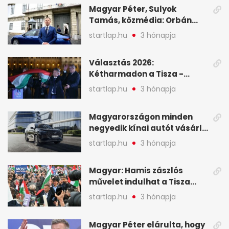
Magyar Péter, Sulyok
Tamás, közmédia: Orbán
Viktor április 13. óta hallgat,
startlap.hu
3 hónapja
közben pörögnek az
események – 7+1 pontban
Választás 2026:
Kétharmadon a Tisza -
mutatjuk, hogyan alakulnak
startlap.hu
3 hónapja
a mandátumok
Magyarországon minden
negyedik kínai autót vásárló
a Chery mellett döntött (X)
startlap.hu
3 hónapja
Magyar: Hamis zászlós
művelet indulhat a Tisza
ellen a választás napján - A
startlap.hu
3 hónapja
hét legfontosabb eseményei
képekben
Magyar Péter elárulta, hogy