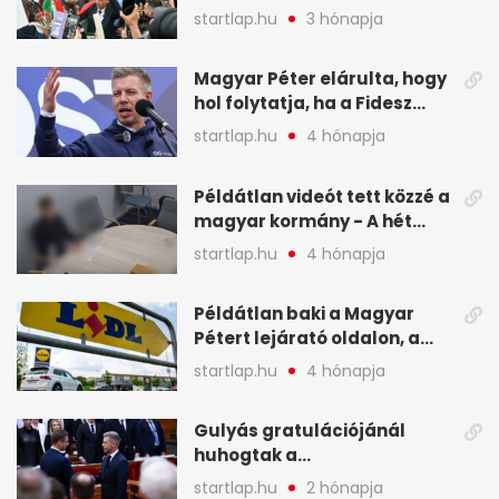
ellen a választás napján - A
startlap.hu
3 hónapja
hét legfontosabb eseményei
képekben
Magyar Péter elárulta, hogy
hol folytatja, ha a Fidesz
nyeri a választást - A hét
startlap.hu
4 hónapja
legfontosabb hírei
képekben
Példátlan videót tett közzé a
magyar kormány - A hét
legfontosabb hírei
startlap.hu
4 hónapja
képekben
Példátlan baki a Magyar
Pétert lejárató oldalon, a
Lidlnek azonnal lépnie
startlap.hu
4 hónapja
kellett - A hét legfontosabb
hírei képekben
Gulyás gratulációjánál
huhogtak a
leghangosabban, miután
startlap.hu
2 hónapja