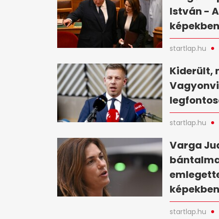
István - 
képekbe
startlap.hu
Kiderült, 
Vagyonvis
legfontos
startlap.hu
Varga Jud
bántalma
emlegette
képekbe
startlap.hu