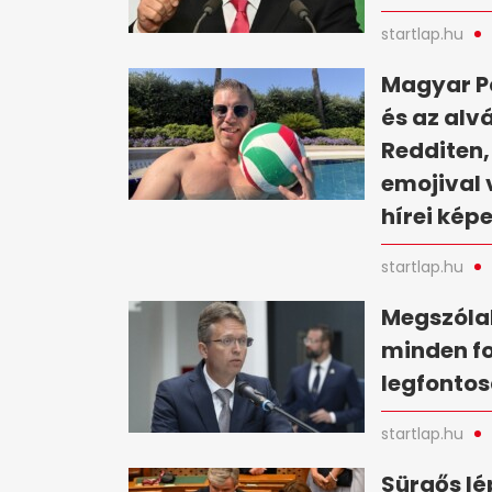
startlap.hu
Magyar Pé
és az alv
Redditen,
emojival 
hírei kép
startlap.hu
Megszólal
minden fo
legfontos
startlap.hu
Sürgős lé