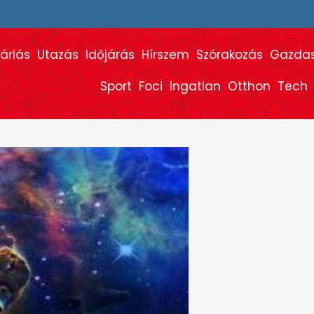
árlás
Utazás
Időjárás
Hírszem
Szórakozás
Gazda
Sport
Foci
Ingatlan
Otthon
Tech