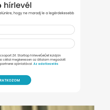
evelünkre, hogy ne maradj le a legérdekesebb
oport Zrt. Startlap hírlevel(ek)et küldjön
ési céllal megkeressen az általam megadott
partnerei ajánlatával.
Az adatkezelés