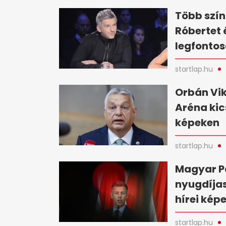
Több szín
Róbertet 
legfontos
startlap.hu
Orbán Vik
Aréna kic
képeken
startlap.hu
Magyar Pé
nyugdíjas
hírei kép
startlap.hu