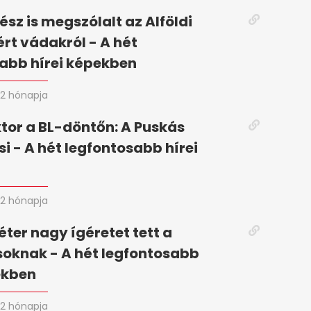
ész is megszólalt az Alföldi
ért vádakról - A hét
abb hírei képekben
2 hónapja
tor a BL-döntőn: A Puskás
si - A hét legfontosabb hírei
2 hónapja
ter nagy ígéretet tett a
oknak - A hét legfontosabb
ekben
2 hónapja