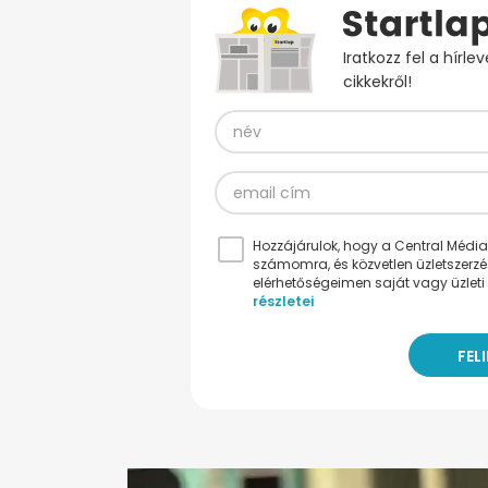
Iratkozz fel a hírl
cikkekről!
Hozzájárulok, hogy a Central Médiacs
számomra, és közvetlen üzletszerz
elérhetőségeimen saját vagy üzleti 
részletei