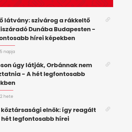
 látvány: szivárog a rákkeltő
kiszáradó Dunába Budapesten -
fontosabb hírei képekben
5 napja
son úgy látják, Orbánnak nem
oztatnia - A hét legfontosabb
ekben
2 hete
 köztársasági elnök: így reagált
 hét legfontosabb hírei
n