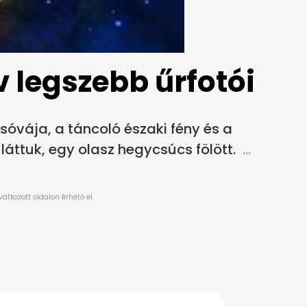
v legszebb űrfotói
óvája, a táncoló északi fény és a
áttuk, egy olasz hegycsúcs fölött.