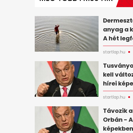
minutes,
14
seconds
Volume
0%
Dermesztő
anyag a 
A hét leg
startlap.hu
Tusványo
kell vált
hírei kép
startlap.hu
Távozik a
Orbán - A
képekbe