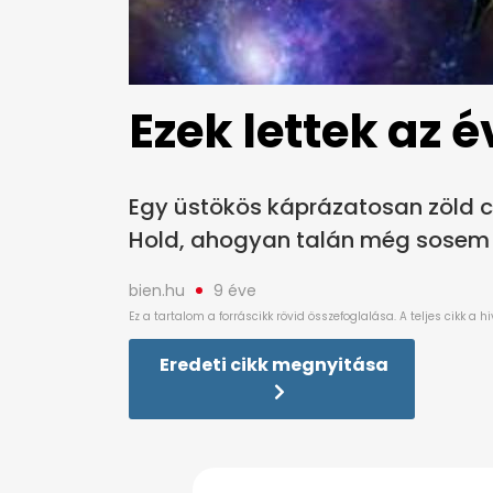
Ezek lettek az é
Egy üstökös káprázatosan zöld cs
Hold, ahogyan talán még sosem l
bien.hu
9 éve
Eredeti cikk megnyitása