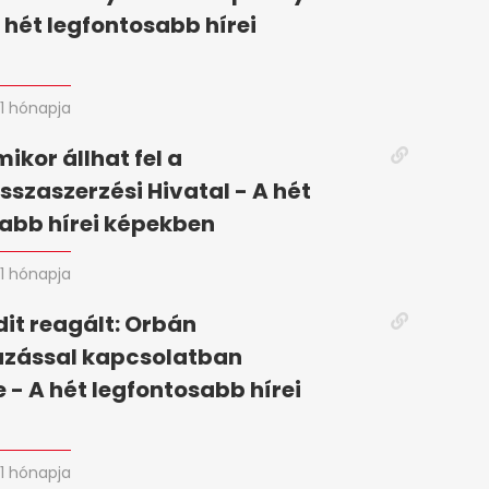
A hét legfontosabb hírei
n
1 hónapja
mikor állhat fel a
szaszerzési Hivatal - A hét
abb hírei képekben
1 hónapja
it reagált: Orbán
zással kapcsolatban
 - A hét legfontosabb hírei
n
1 hónapja