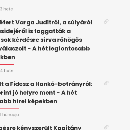
3 hete
tert Varga Juditról, a súlyáról
ásidejéről is faggatták a
 sok kérdésre sírva röhögős
válaszolt - A hét legfontosabb
ekben
4 hete
t a Fidesz a Hankó-botrányról:
rint jó helyre ment - A hét
abb hírei képekben
1 hónapja
pésre kényszerült Kapitány