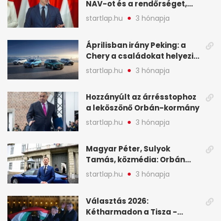
NAV-ot és a rendőrséget,
tartóztassák le a NER-es
startlap.hu
3 hónapja
oligarchákat - A hét
legfontosabb hírei
Áprilisban irány Peking: a
Chery a családokat helyezi
globális mobilitási
startlap.hu
3 hónapja
programja középpontjába
(X)
Hozzányúlt az árrésstophoz
a leköszönő Orbán-kormány
startlap.hu
3 hónapja
Magyar Péter, Sulyok
Tamás, közmédia: Orbán
Viktor április 13. óta hallgat,
startlap.hu
3 hónapja
közben pörögnek az
események – 7+1 pontban
Választás 2026:
Kétharmadon a Tisza -