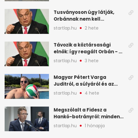
Budapesten - A hét
legfontosabb hírei
Tusványoson úgy látják,
képekben
Orbánnak nem kell
változtatnia - A hét
startlap.hu
2 hete
legfontosabb hírei
képekben
Távozik a köztársasági
elnök: így reagált Orbán - A
hét legfontosabb hírei
startlap.hu
3 hete
képekben
Magyar Pétert Varga
Juditról, a súlyáról és az
alvásidejéről is faggatták a
startlap.hu
4 hete
Redditen, sok kérdésre sírva
röhögős emojival válaszolt -
Megszólalt a Fidesz a
A hét legfontosabb hírei
Hankó-botrányról: minden
képekben
forint jó helyre ment - A hét
startlap.hu
1 hónapja
legfontosabb hírei
képekben