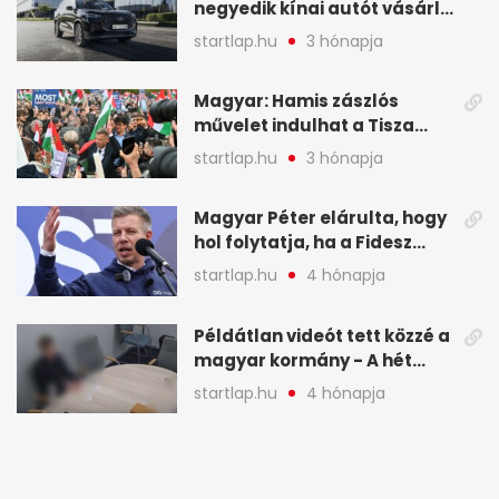
negyedik kínai autót vásárló
a Chery mellett döntött (X)
startlap.hu
3 hónapja
Magyar: Hamis zászlós
művelet indulhat a Tisza
ellen a választás napján - A
startlap.hu
3 hónapja
hét legfontosabb eseményei
képekben
Magyar Péter elárulta, hogy
hol folytatja, ha a Fidesz
nyeri a választást - A hét
startlap.hu
4 hónapja
legfontosabb hírei
képekben
Példátlan videót tett közzé a
magyar kormány - A hét
legfontosabb hírei
startlap.hu
4 hónapja
képekben