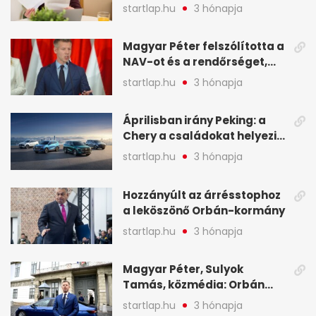
sokak ellen eljárást indít a
startlap.hu
3 hónapja
NAV - A hét hírei képekben
Magyar Péter felszólította a
NAV-ot és a rendőrséget,
tartóztassák le a NER-es
startlap.hu
3 hónapja
oligarchákat - A hét
legfontosabb hírei
Áprilisban irány Peking: a
Chery a családokat helyezi
globális mobilitási
startlap.hu
3 hónapja
programja középpontjába
(X)
Hozzányúlt az árrésstophoz
a leköszönő Orbán-kormány
startlap.hu
3 hónapja
Magyar Péter, Sulyok
Tamás, közmédia: Orbán
Viktor április 13. óta hallgat,
startlap.hu
3 hónapja
közben pörögnek az