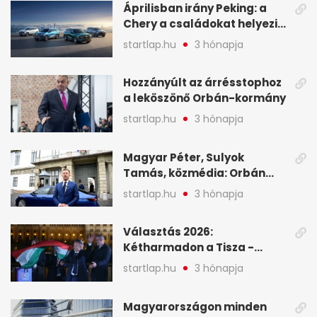
Áprilisban irány Peking: a
Chery a családokat helyezi
globális mobilitási
startlap.hu
3 hónapja
programja középpontjába
(X)
Hozzányúlt az árrésstophoz
a leköszönő Orbán-kormány
startlap.hu
3 hónapja
Magyar Péter, Sulyok
Tamás, közmédia: Orbán
Viktor április 13. óta hallgat,
startlap.hu
3 hónapja
közben pörögnek az
események – 7+1 pontban
Választás 2026:
Kétharmadon a Tisza -
mutatjuk, hogyan alakulnak
startlap.hu
3 hónapja
a mandátumok
Magyarországon minden