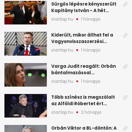
Sürgős lépésre kényszerült
Kapitány István - A hét
legfontosabb hírei
startlap.hu
1 hónapja
képekben
Kiderült, mikor állhat fel a
Vagyonvisszaszerzési
Hivatal - A hét legfontosabb
startlap.hu
1 hónapja
hírei képekben
Varga Judit reagált: Orbán
bántalmazással
kapcsolatban emlegette - A
startlap.hu
1 hónapja
hét legfontosabb hírei
képekben
Több színész is megszólalt
az Alföldi Róbertet ért
vádakról - A hét
startlap.hu
2 hónapja
legfontosabb hírei
képekben
Orbán Viktor a BL-döntőn: A