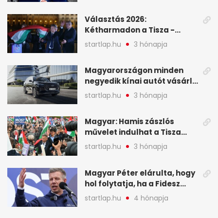
események – 7+1 pontban
Választás 2026:
Kétharmadon a Tisza -
mutatjuk, hogyan alakulnak
startlap.hu
3 hónapja
a mandátumok
Magyarországon minden
negyedik kínai autót vásárló
a Chery mellett döntött (X)
startlap.hu
3 hónapja
Magyar: Hamis zászlós
művelet indulhat a Tisza
ellen a választás napján - A
startlap.hu
3 hónapja
hét legfontosabb eseményei
képekben
Magyar Péter elárulta, hogy
hol folytatja, ha a Fidesz
nyeri a választást - A hét
startlap.hu
4 hónapja
legfontosabb hírei
képekben