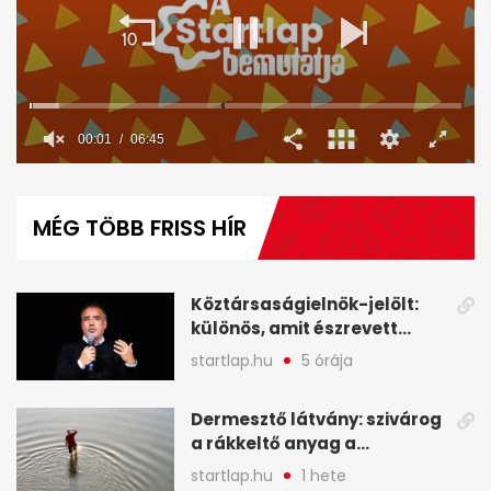
00:02
06:45
0
of
6
MÉG TÖBB FRISS HÍR
minutes,
45
seconds
Köztársaságielnök-jelölt:
különös, amit észrevett
Török Gábor - A hét
startlap.hu
5 órája
legfontosabb hírei
képekben
Dermesztő látvány: szivárog
a rákkeltő anyag a
kiszáradó Dunába
startlap.hu
1 hete