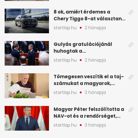
8 ok, amiért érdemes a
Chery Tiggo 8-at választani!
(X)
startlap.hu
2 hónapja
Gulyás gratulációjánál
huhogtak a
leghangosabban, miután
startlap.hu
2 hónapja
Magyart miniszterelnökké
választották - A hét
Tömegesen veszítik el a taj-
legfontosabb hírei
számukat a magyarok,
képekben
sokak ellen eljárást indít a
startlap.hu
3 hónapja
NAV - A hét hírei képekben
Magyar Péter felszólította a
NAV-ot és a rendőrséget,
tartóztassák le a NER-es
startlap.hu
3 hónapja
oligarchákat - A hét
legfontosabb hírei