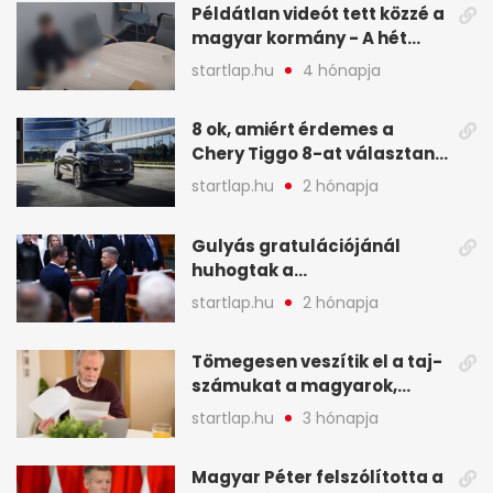
Példátlan videót tett közzé a
magyar kormány - A hét
legfontosabb hírei
startlap.hu
4 hónapja
képekben
8 ok, amiért érdemes a
Chery Tiggo 8-at választani!
(X)
startlap.hu
2 hónapja
Gulyás gratulációjánál
huhogtak a
leghangosabban, miután
startlap.hu
2 hónapja
Magyart miniszterelnökké
választották - A hét
Tömegesen veszítik el a taj-
legfontosabb hírei
számukat a magyarok,
képekben
sokak ellen eljárást indít a
startlap.hu
3 hónapja
NAV - A hét hírei képekben
Magyar Péter felszólította a