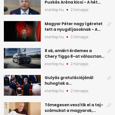
Puskás Aréna kicsi - A hét
legfontosabb hírei képeken
startlap.hu
2 hónapja
Magyar Péter nagy ígéretet
tett a nyugdíjasoknak - A
hét legfontosabb hírei
startlap.hu
2 hónapja
képekben
8 ok, amiért érdemes a
Chery Tiggo 8-at választani!
(X)
startlap.hu
2 hónapja
Gulyás gratulációjánál
huhogtak a
leghangosabban, miután
startlap.hu
2 hónapja
Magyart miniszterelnökké
választották - A hét
Tömegesen veszítik el a taj-
legfontosabb hírei
számukat a magyarok,
képekben