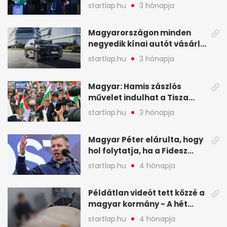
mutatjuk, hogyan alakulnak
startlap.hu
3 hónapja
a mandátumok
Magyarországon minden
negyedik kínai autót vásárló
a Chery mellett döntött (X)
startlap.hu
3 hónapja
Magyar: Hamis zászlós
művelet indulhat a Tisza
ellen a választás napján - A
startlap.hu
3 hónapja
hét legfontosabb eseményei
képekben
Magyar Péter elárulta, hogy
hol folytatja, ha a Fidesz
nyeri a választást - A hét
startlap.hu
4 hónapja
legfontosabb hírei
képekben
Példátlan videót tett közzé a
magyar kormány - A hét
legfontosabb hírei
startlap.hu
4 hónapja
képekben