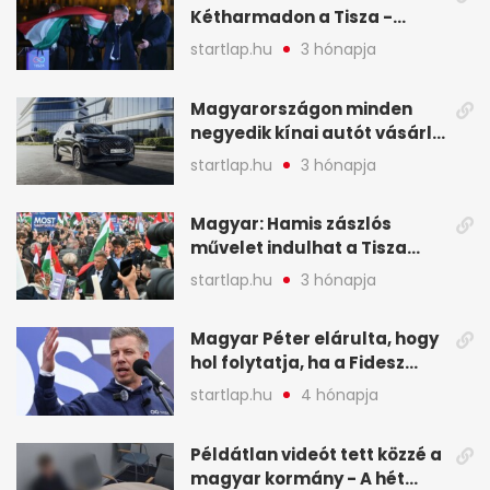
Kétharmadon a Tisza -
mutatjuk, hogyan alakulnak
startlap.hu
3 hónapja
a mandátumok
Magyarországon minden
negyedik kínai autót vásárló
a Chery mellett döntött (X)
startlap.hu
3 hónapja
Magyar: Hamis zászlós
művelet indulhat a Tisza
ellen a választás napján - A
startlap.hu
3 hónapja
hét legfontosabb eseményei
képekben
Magyar Péter elárulta, hogy
hol folytatja, ha a Fidesz
nyeri a választást - A hét
startlap.hu
4 hónapja
legfontosabb hírei
képekben
Példátlan videót tett közzé a
magyar kormány - A hét