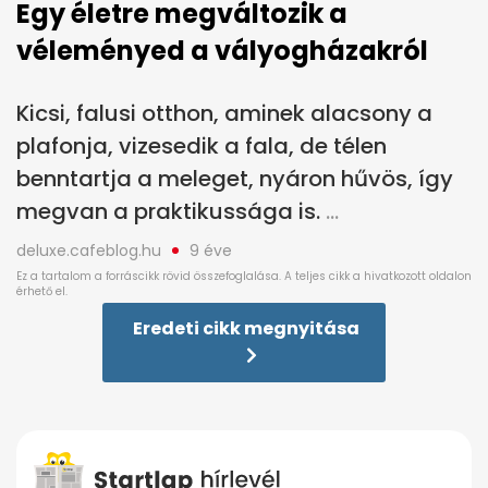
Egy életre megváltozik a
véleményed a vályogházakról
Kicsi, falusi otthon, aminek alacsony a
plafonja, vizesedik a fala, de télen
benntartja a meleget, nyáron hűvös, így
megvan a praktikussága is.
deluxe.cafeblog.hu
9 éve
Eredeti cikk megnyitása