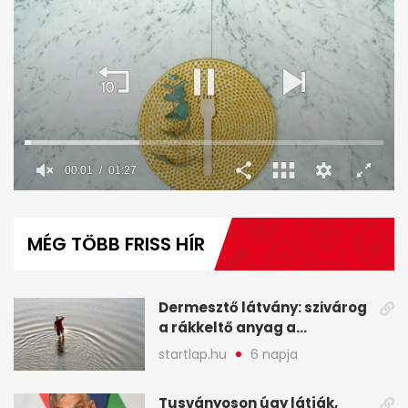
00:02
01:27
0
seconds
of
MÉG TÖBB FRISS HÍR
1
minute,
27
seconds
Dermesztő látvány: szivárog
a rákkeltő anyag a
kiszáradó Dunába
startlap.hu
6 napja
Budapesten - A hét
legfontosabb hírei
Tusványoson úgy látják,
képekben