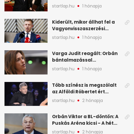
legfontosabb hírei
startlap.hu
1 hónapja
képekben
Kiderült, mikor állhat fel a
Vagyonvisszaszerzési
Hivatal - A hét legfontosabb
startlap.hu
1 hónapja
hírei képekben
Varga Judit reagált: Orbán
bántalmazással
kapcsolatban emlegette - A
startlap.hu
1 hónapja
hét legfontosabb hírei
képekben
Több színész is megszólalt
az Alföldi Róbertet ért
vádakról - A hét
startlap.hu
2 hónapja
legfontosabb hírei
képekben
Orbán Viktor a BL-döntőn: A
Puskás Aréna kicsi - A hét
legfontosabb hírei képeken
startlap.hu
2 hónapja