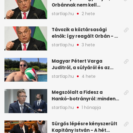
Orbánnak nem kell
változtatnia - A hét
startlap.hu
2 hete
legfontosabb hírei
képekben
Távozik a köztársasági
elnök: így reagált Orbán - A
hét legfontosabb hírei
startlap.hu
3 hete
képekben
Magyar Pétert Varga
Juditról, a súlyáról és az
alvásidejéről is faggatták a
startlap.hu
4 hete
Redditen, sok kérdésre sírva
röhögős emojival válaszolt -
Megszólalt a Fidesz a
A hét legfontosabb hírei
Hankó-botrányról: minden
képekben
forint jó helyre ment - A hét
startlap.hu
1 hónapja
legfontosabb hírei
képekben
Sürgős lépésre kényszerült
Kapitány István - A hét