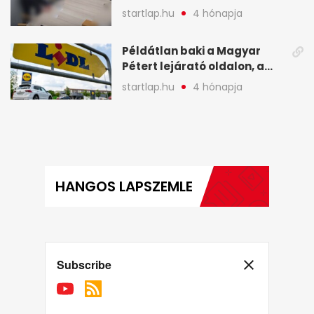
legfontosabb hírei
startlap.hu
4 hónapja
képekben
Példátlan baki a Magyar
Pétert lejárató oldalon, a
Lidlnek azonnal lépnie
startlap.hu
4 hónapja
kellett - A hét legfontosabb
hírei képekben
HANGOS LAPSZEMLE