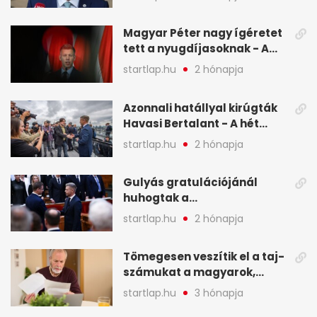
Magyar Péter nagy ígéretet
tett a nyugdíjasoknak - A
hét legfontosabb hírei
startlap.hu
2 hónapja
képekben
Azonnali hatállyal kirúgták
Havasi Bertalant - A hét
legfontosabb hírei
startlap.hu
2 hónapja
képekben
Gulyás gratulációjánál
huhogtak a
leghangosabban, miután
startlap.hu
2 hónapja
Magyart miniszterelnökké
választották - A hét
Tömegesen veszítik el a taj-
legfontosabb hírei
számukat a magyarok,
képekben
sokak ellen eljárást indít a
startlap.hu
3 hónapja
NAV - A hét hírei képekben