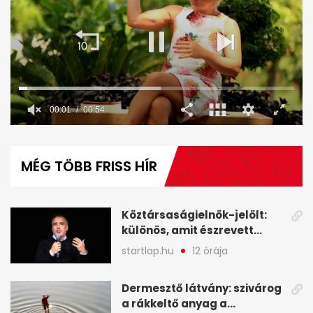
00:02
00:54
0
seconds
of
MÉG TÖBB FRISS HÍR
54
seconds
Köztársaságielnök-jelölt:
különös, amit észrevett
Török Gábor - A hét
startlap.hu
12 órája
legfontosabb hírei
képekben
Dermesztő látvány: szivárog
a rákkeltő anyag a