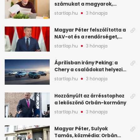
számukat a magyarok,
képekben
sokak ellen eljárást indít a
startlap.hu
3 hónapja
NAV - A hét hírei képekben
Magyar Péter felszólította a
NAV-ot és a rendőrséget,
tartóztassák le a NER-es
startlap.hu
3 hónapja
oligarchákat - A hét
legfontosabb hírei
Áprilisban irány Peking: a
Chery a családokat helyezi
globális mobilitási
startlap.hu
3 hónapja
programja középpontjába
(X)
Hozzányúlt az árrésstophoz
a leköszönő Orbán-kormány
startlap.hu
3 hónapja
Magyar Péter, Sulyok
Tamás, közmédia: Orbán