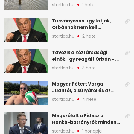
kiszáradó Dunába
startlap.hu
1 hete
Budapesten - A hét
legfontosabb hírei
Tusványoson úgy látják,
képekben
Orbánnak nem kell
változtatnia - A hét
startlap.hu
2 hete
legfontosabb hírei
képekben
Távozik a köztársasági
elnök: így reagált Orbán - A
hét legfontosabb hírei
startlap.hu
3 hete
képekben
Magyar Pétert Varga
Juditról, a súlyáról és az
alvásidejéről is faggatták a
startlap.hu
4 hete
Redditen, sok kérdésre sírva
röhögős emojival válaszolt -
Megszólalt a Fidesz a
A hét legfontosabb hírei
Hankó-botrányról: minden
képekben
forint jó helyre ment - A hét
startlap.hu
1 hónapja