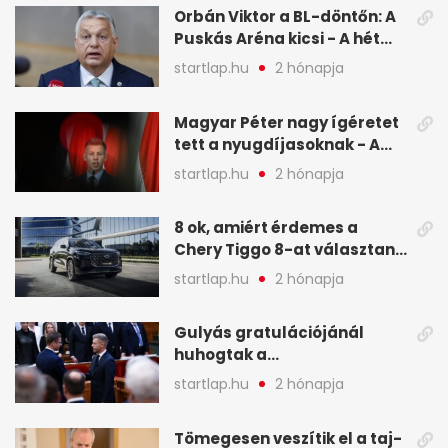
Orbán Viktor a BL-döntőn: A
Puskás Aréna kicsi - A hét
legfontosabb hírei képeken
startlap.hu
2 hónapja
Magyar Péter nagy ígéretet
tett a nyugdíjasoknak - A
hét legfontosabb hírei
startlap.hu
2 hónapja
képekben
8 ok, amiért érdemes a
Chery Tiggo 8-at választani!
(X)
startlap.hu
2 hónapja
Gulyás gratulációjánál
huhogtak a
leghangosabban, miután
startlap.hu
2 hónapja
Magyart miniszterelnökké
választották - A hét
Tömegesen veszítik el a taj-
legfontosabb hírei