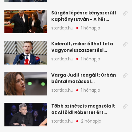
legfontosabb hírei
képekben
Sürgős lépésre kényszerült
Kapitány István - A hét
legfontosabb hírei
startlap.hu
1 hónapja
képekben
Kiderült, mikor állhat fel a
Vagyonvisszaszerzési
Hivatal - A hét legfontosabb
startlap.hu
1 hónapja
hírei képekben
Varga Judit reagált: Orbán
bántalmazással
kapcsolatban emlegette - A
startlap.hu
1 hónapja
hét legfontosabb hírei
képekben
Több színész is megszólalt
az Alföldi Róbertet ért
vádakról - A hét
startlap.hu
2 hónapja
legfontosabb hírei
képekben