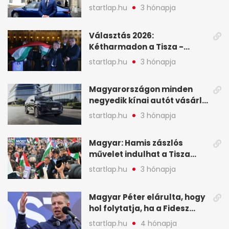
Viktor április 13. óta hallgat,
startlap.hu
3 hónapja
közben pörögnek az
események – 7+1 pontban
Választás 2026:
Kétharmadon a Tisza -
mutatjuk, hogyan alakulnak
startlap.hu
3 hónapja
a mandátumok
Magyarországon minden
negyedik kínai autót vásárló
a Chery mellett döntött (X)
startlap.hu
3 hónapja
Magyar: Hamis zászlós
művelet indulhat a Tisza
ellen a választás napján - A
startlap.hu
3 hónapja
hét legfontosabb eseményei
képekben
Magyar Péter elárulta, hogy
hol folytatja, ha a Fidesz
nyeri a választást - A hét
startlap.hu
4 hónapja