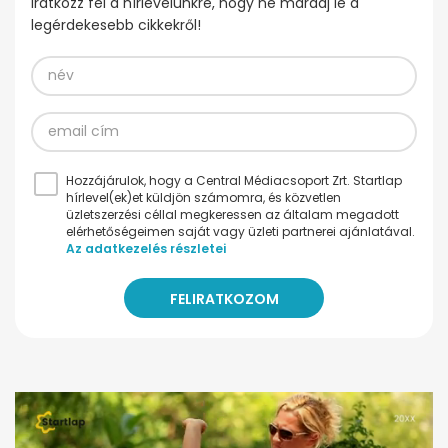
Iratkozz fel a hírlevelünkre, hogy ne maradj le a
legérdekesebb cikkekről!
Hozzájárulok, hogy a Central Médiacsoport Zrt. Startlap
hírlevel(ek)et küldjön számomra, és közvetlen
üzletszerzési céllal megkeressen az általam megadott
elérhetőségeimen saját vagy üzleti partnerei ajánlatával.
Az adatkezelés részletei