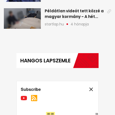
legfontosabb hírei
képekben
Példátlan videót tett közzé a
magyar kormány - A hét
legfontosabb hírei
startlap.hu
4 hónapja
képekben
HANGOS LAPSZEMLE