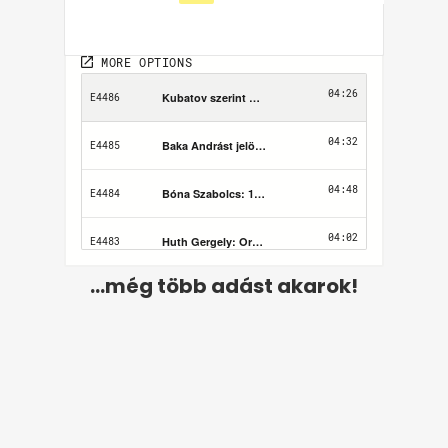
...még több adást akarok!
Felhasználási feltételek
Adatvédelem