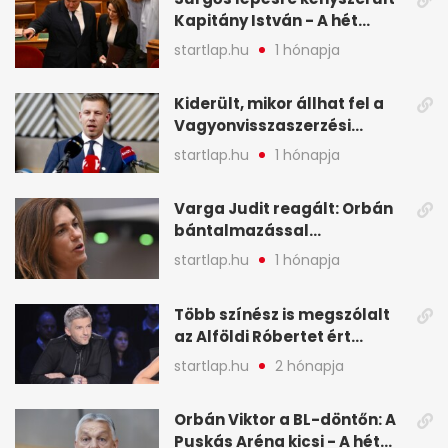
Kapitány István - A hét
legfontosabb hírei
startlap.hu
1 hónapja
képekben
Kiderült, mikor állhat fel a
Vagyonvisszaszerzési
Hivatal - A hét legfontosabb
startlap.hu
1 hónapja
hírei képekben
Varga Judit reagált: Orbán
bántalmazással
kapcsolatban emlegette - A
startlap.hu
1 hónapja
hét legfontosabb hírei
képekben
Több színész is megszólalt
az Alföldi Róbertet ért
vádakról - A hét
startlap.hu
2 hónapja
legfontosabb hírei
képekben
Orbán Viktor a BL-döntőn: A
Puskás Aréna kicsi - A hét