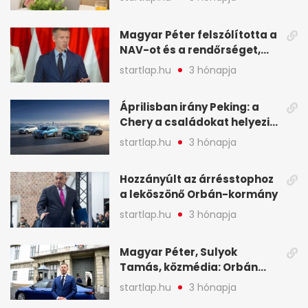
NAV - A hét hírei képekben
Magyar Péter felszólította a
NAV-ot és a rendőrséget,
tartóztassák le a NER-es
startlap.hu
3 hónapja
oligarchákat - A hét
legfontosabb hírei
Áprilisban irány Peking: a
Chery a családokat helyezi
globális mobilitási
startlap.hu
3 hónapja
programja középpontjába
(X)
Hozzányúlt az árrésstophoz
a leköszönő Orbán-kormány
startlap.hu
3 hónapja
Magyar Péter, Sulyok
Tamás, közmédia: Orbán
Viktor április 13. óta hallgat,
startlap.hu
3 hónapja
közben pörögnek az