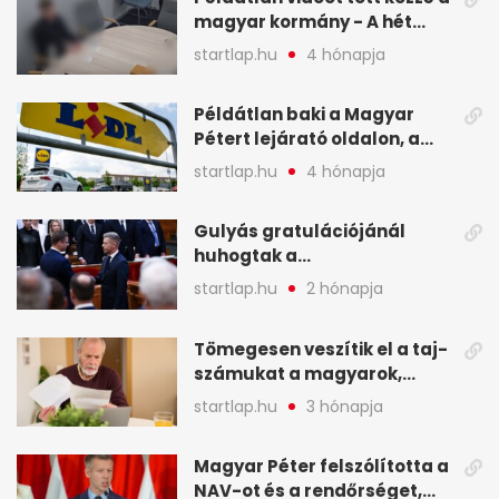
magyar kormány - A hét
legfontosabb hírei
startlap.hu
4 hónapja
képekben
Példátlan baki a Magyar
Pétert lejárató oldalon, a
Lidlnek azonnal lépnie
startlap.hu
4 hónapja
kellett - A hét legfontosabb
hírei képekben
Gulyás gratulációjánál
huhogtak a
leghangosabban, miután
startlap.hu
2 hónapja
Magyart miniszterelnökké
választották - A hét
Tömegesen veszítik el a taj-
legfontosabb hírei
számukat a magyarok,
képekben
sokak ellen eljárást indít a
startlap.hu
3 hónapja
NAV - A hét hírei képekben
Magyar Péter felszólította a
NAV-ot és a rendőrséget,