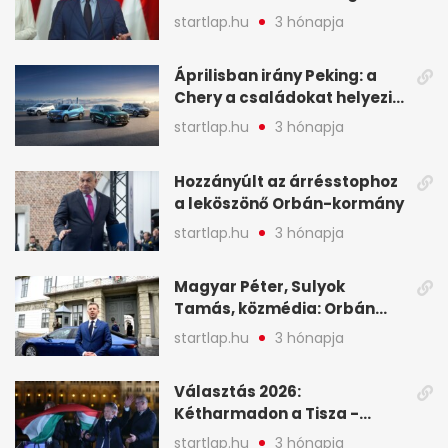
tartóztassák le a NER-es
startlap.hu
3 hónapja
oligarchákat - A hét
legfontosabb hírei
Áprilisban irány Peking: a
Chery a családokat helyezi
globális mobilitási
startlap.hu
3 hónapja
programja középpontjába
(X)
Hozzányúlt az árrésstophoz
a leköszönő Orbán-kormány
startlap.hu
3 hónapja
Magyar Péter, Sulyok
Tamás, közmédia: Orbán
Viktor április 13. óta hallgat,
startlap.hu
3 hónapja
közben pörögnek az
események – 7+1 pontban
Választás 2026:
Kétharmadon a Tisza -
mutatjuk, hogyan alakulnak
startlap.hu
3 hónapja