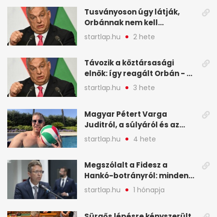
legfontosabb hírei
Tusványoson úgy látják,
képekben
Orbánnak nem kell
változtatnia - A hét
startlap.hu
2 hete
legfontosabb hírei
képekben
Távozik a köztársasági
elnök: így reagált Orbán - A
hét legfontosabb hírei
startlap.hu
3 hete
képekben
Magyar Pétert Varga
Juditról, a súlyáról és az
alvásidejéről is faggatták a
startlap.hu
4 hete
Redditen, sok kérdésre sírva
röhögős emojival válaszolt -
Megszólalt a Fidesz a
A hét legfontosabb hírei
Hankó-botrányról: minden
képekben
forint jó helyre ment - A hét
startlap.hu
1 hónapja
legfontosabb hírei
képekben
Sürgős lépésre kényszerült