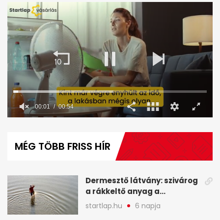
00:02
00:54
0
seconds
of
MÉG TÖBB FRISS HÍR
54
seconds
Dermesztő látvány: szivárog
a rákkeltő anyag a
kiszáradó Dunába
startlap.hu
6 napja
Budapesten - A hét