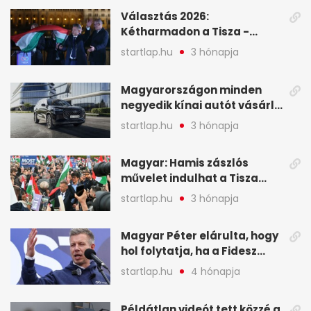
események – 7+1 pontban
Választás 2026:
Kétharmadon a Tisza -
mutatjuk, hogyan alakulnak
startlap.hu
3 hónapja
a mandátumok
Magyarországon minden
negyedik kínai autót vásárló
a Chery mellett döntött (X)
startlap.hu
3 hónapja
Magyar: Hamis zászlós
művelet indulhat a Tisza
ellen a választás napján - A
startlap.hu
3 hónapja
hét legfontosabb eseményei
képekben
Magyar Péter elárulta, hogy
hol folytatja, ha a Fidesz
nyeri a választást - A hét
startlap.hu
4 hónapja
legfontosabb hírei
képekben
Példátlan videót tett közzé a