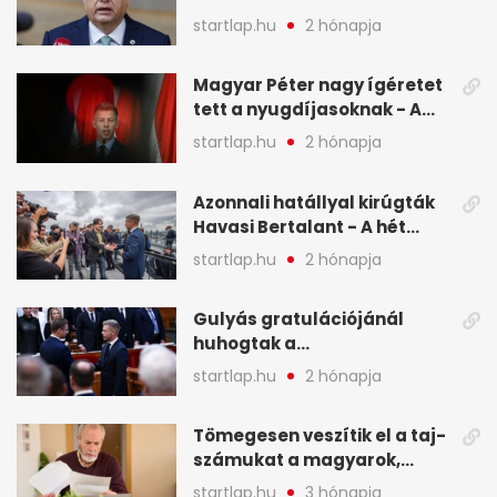
legfontosabb hírei képeken
startlap.hu
2 hónapja
Magyar Péter nagy ígéretet
tett a nyugdíjasoknak - A
hét legfontosabb hírei
startlap.hu
2 hónapja
képekben
Azonnali hatállyal kirúgták
Havasi Bertalant - A hét
legfontosabb hírei
startlap.hu
2 hónapja
képekben
Gulyás gratulációjánál
huhogtak a
leghangosabban, miután
startlap.hu
2 hónapja
Magyart miniszterelnökké
választották - A hét
Tömegesen veszítik el a taj-
legfontosabb hírei
számukat a magyarok,
képekben
sokak ellen eljárást indít a
startlap.hu
3 hónapja