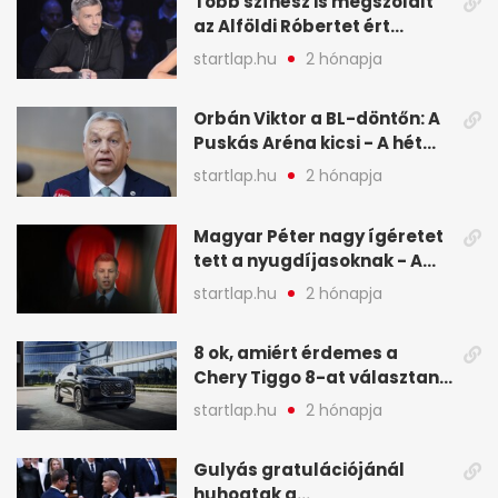
Több színész is megszólalt
az Alföldi Róbertet ért
vádakról - A hét
startlap.hu
2 hónapja
legfontosabb hírei
képekben
Orbán Viktor a BL-döntőn: A
Puskás Aréna kicsi - A hét
legfontosabb hírei képeken
startlap.hu
2 hónapja
Magyar Péter nagy ígéretet
tett a nyugdíjasoknak - A
hét legfontosabb hírei
startlap.hu
2 hónapja
képekben
8 ok, amiért érdemes a
Chery Tiggo 8-at választani!
(X)
startlap.hu
2 hónapja
Gulyás gratulációjánál
huhogtak a