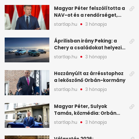
Magyar Péter felszólította a
NAV-ot és a rendőrséget,
tartóztassák le a NER-es
startlap.hu
3 hónapja
oligarchákat - A hét
legfontosabb hírei
Áprilisban irány Peking: a
Chery a családokat helyezi
globális mobilitási
startlap.hu
3 hónapja
programja középpontjába
(X)
Hozzányúlt az árrésstophoz
a leköszönő Orbán-kormány
startlap.hu
3 hónapja
Magyar Péter, Sulyok
Tamás, közmédia: Orbán
Viktor április 13. óta hallgat,
startlap.hu
3 hónapja
közben pörögnek az
események – 7+1 pontban
Választás 2026: