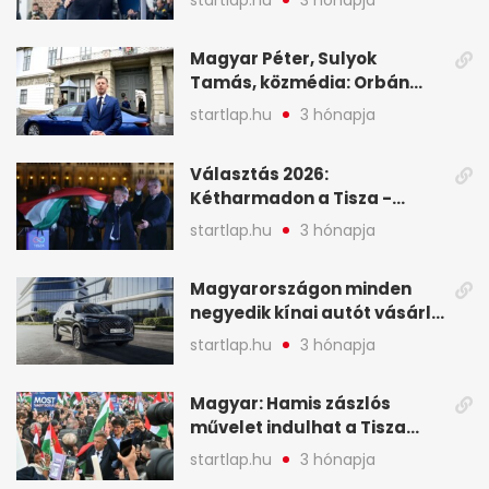
Magyar Péter, Sulyok
Tamás, közmédia: Orbán
Viktor április 13. óta hallgat,
startlap.hu
3 hónapja
közben pörögnek az
események – 7+1 pontban
Választás 2026:
Kétharmadon a Tisza -
mutatjuk, hogyan alakulnak
startlap.hu
3 hónapja
a mandátumok
Magyarországon minden
negyedik kínai autót vásárló
a Chery mellett döntött (X)
startlap.hu
3 hónapja
Magyar: Hamis zászlós
művelet indulhat a Tisza
ellen a választás napján - A
startlap.hu
3 hónapja
hét legfontosabb eseményei