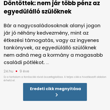
Döntöttek: nem jár több pénz az
egyedülálló szülőknek
Bár a nagycsaládosoknak alanyi jogon
jár jó néhány kedvezmény, mint az
étkezési támogatás, vagy az ingyenes
tankönyvek, az egyedülálló szülőknek
nem adná meg a kormány a magasabb
családi pótlékot.
24.hu
9 éve
Eredeti cikk megnyitása