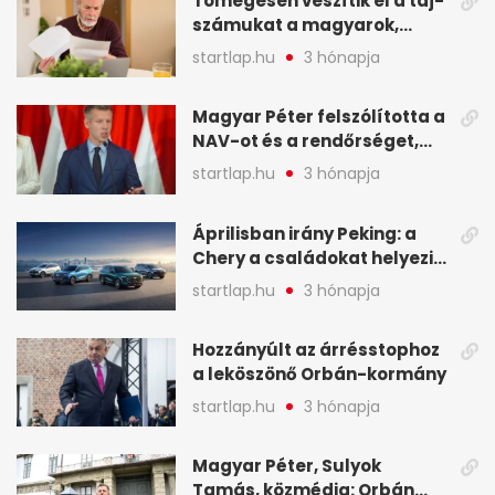
Tömegesen veszítik el a taj-
legfontosabb hírei
számukat a magyarok,
képekben
sokak ellen eljárást indít a
startlap.hu
3 hónapja
NAV - A hét hírei képekben
Magyar Péter felszólította a
NAV-ot és a rendőrséget,
tartóztassák le a NER-es
startlap.hu
3 hónapja
oligarchákat - A hét
legfontosabb hírei
Áprilisban irány Peking: a
Chery a családokat helyezi
globális mobilitási
startlap.hu
3 hónapja
programja középpontjába
(X)
Hozzányúlt az árrésstophoz
a leköszönő Orbán-kormány
startlap.hu
3 hónapja
Magyar Péter, Sulyok
Tamás, közmédia: Orbán