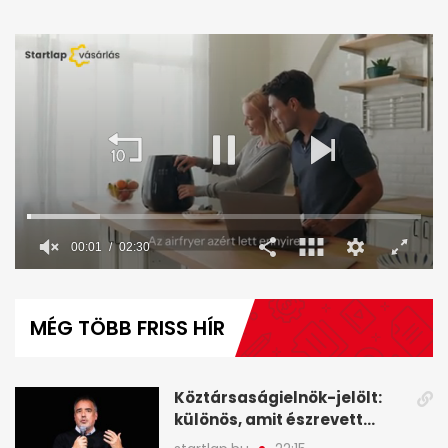
00:02
02:30
0
seconds
of
MÉG TÖBB FRISS HÍR
2
minutes,
30
seconds
Köztársaságielnök-jelölt:
különös, amit észrevett
Török Gábor - A hét