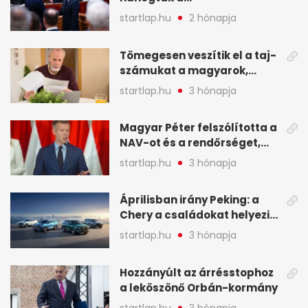
leghangosabban, miután
startlap.hu
2 hónapja
Magyart miniszterelnökké
választották - A hét
Tömegesen veszítik el a taj-
legfontosabb hírei
számukat a magyarok,
képekben
sokak ellen eljárást indít a
startlap.hu
3 hónapja
NAV - A hét hírei képekben
Magyar Péter felszólította a
NAV-ot és a rendőrséget,
tartóztassák le a NER-es
startlap.hu
3 hónapja
oligarchákat - A hét
legfontosabb hírei
Áprilisban irány Peking: a
Chery a családokat helyezi
globális mobilitási
startlap.hu
3 hónapja
programja középpontjába
(X)
Hozzányúlt az árrésstophoz
a leköszönő Orbán-kormány
startlap.hu
3 hónapja