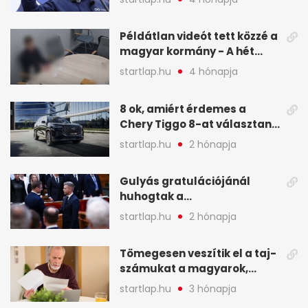
legfontosabb hírei
képekben
Példátlan videót tett közzé a
magyar kormány - A hét
legfontosabb hírei
startlap.hu
4 hónapja
képekben
8 ok, amiért érdemes a
Chery Tiggo 8-at választani!
(X)
startlap.hu
2 hónapja
Gulyás gratulációjánál
huhogtak a
leghangosabban, miután
startlap.hu
2 hónapja
Magyart miniszterelnökké
választották - A hét
Tömegesen veszítik el a taj-
legfontosabb hírei
számukat a magyarok,
képekben
sokak ellen eljárást indít a
startlap.hu
3 hónapja
NAV - A hét hírei képekben