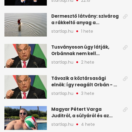
startlap.hu
22:15
legfontosabb hírei
képekben
Dermesztő látvány: szivárog
a rákkeltő anyag a
kiszáradó Dunába
startlap.hu
1 hete
Budapesten - A hét
legfontosabb hírei
Tusványoson úgy látják,
képekben
Orbánnak nem kell
változtatnia - A hét
startlap.hu
2 hete
legfontosabb hírei
képekben
Távozik a köztársasági
elnök: így reagált Orbán - A
hét legfontosabb hírei
startlap.hu
3 hete
képekben
Magyar Pétert Varga
Juditról, a súlyáról és az
alvásidejéről is faggatták a
startlap.hu
4 hete
Redditen, sok kérdésre sírva