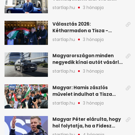
Viktor április 13. óta hallgat,
startlap.hu
3 hónapja
közben pörögnek az
események – 7+1 pontban
Választás 2026:
Kétharmadon a Tisza -
mutatjuk, hogyan alakulnak
startlap.hu
3 hónapja
a mandátumok
Magyarországon minden
negyedik kínai autót vásárló
a Chery mellett döntött (X)
startlap.hu
3 hónapja
Magyar: Hamis zászlós
művelet indulhat a Tisza
ellen a választás napján - A
startlap.hu
3 hónapja
hét legfontosabb eseményei
képekben
Magyar Péter elárulta, hogy
hol folytatja, ha a Fidesz
nyeri a választást - A hét
startlap.hu
4 hónapja