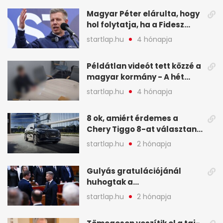
képekben
Magyar Péter elárulta, hogy
hol folytatja, ha a Fidesz
nyeri a választást - A hét
startlap.hu
4 hónapja
legfontosabb hírei
képekben
Példátlan videót tett közzé a
magyar kormány - A hét
legfontosabb hírei
startlap.hu
4 hónapja
képekben
8 ok, amiért érdemes a
Chery Tiggo 8-at választani!
(X)
startlap.hu
2 hónapja
Gulyás gratulációjánál
huhogtak a
leghangosabban, miután
startlap.hu
2 hónapja
Magyart miniszterelnökké
választották - A hét