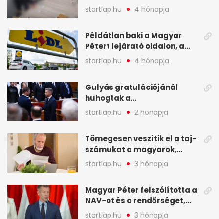
legfontosabb hírei
startlap.hu
4 hónapja
képekben
Példátlan baki a Magyar
Pétert lejárató oldalon, a
Lidlnek azonnal lépnie
startlap.hu
4 hónapja
kellett - A hét legfontosabb
hírei képekben
Gulyás gratulációjánál
huhogtak a
leghangosabban, miután
startlap.hu
2 hónapja
Magyart miniszterelnökké
választották - A hét
Tömegesen veszítik el a taj-
legfontosabb hírei
számukat a magyarok,
képekben
sokak ellen eljárást indít a
startlap.hu
3 hónapja
NAV - A hét hírei képekben
Magyar Péter felszólította a
NAV-ot és a rendőrséget,
tartóztassák le a NER-es
startlap.hu
3 hónapja