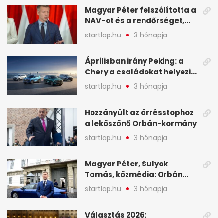
Magyar Péter felszólította a
NAV-ot és a rendőrséget,
tartóztassák le a NER-es
startlap.hu
3 hónapja
oligarchákat - A hét
legfontosabb hírei
Áprilisban irány Peking: a
Chery a családokat helyezi
globális mobilitási
startlap.hu
3 hónapja
programja középpontjába
(X)
Hozzányúlt az árrésstophoz
a leköszönő Orbán-kormány
startlap.hu
3 hónapja
Magyar Péter, Sulyok
Tamás, közmédia: Orbán
Viktor április 13. óta hallgat,
startlap.hu
3 hónapja
közben pörögnek az
események – 7+1 pontban
Választás 2026: