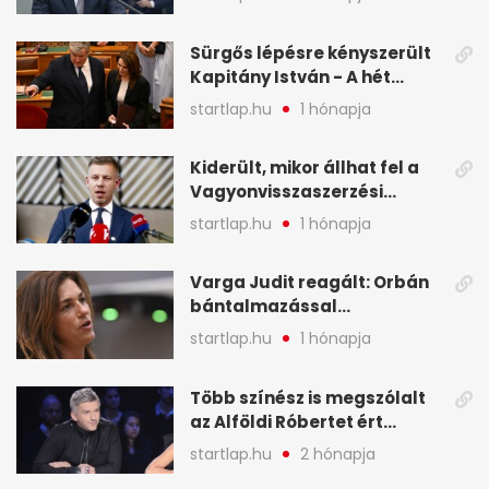
legfontosabb hírei
képekben
Sürgős lépésre kényszerült
Kapitány István - A hét
legfontosabb hírei
startlap.hu
1 hónapja
képekben
Kiderült, mikor állhat fel a
Vagyonvisszaszerzési
Hivatal - A hét legfontosabb
startlap.hu
1 hónapja
hírei képekben
Varga Judit reagált: Orbán
bántalmazással
kapcsolatban emlegette - A
startlap.hu
1 hónapja
hét legfontosabb hírei
képekben
Több színész is megszólalt
az Alföldi Róbertet ért
vádakról - A hét
startlap.hu
2 hónapja
legfontosabb hírei