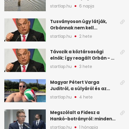
kiszáradó Dunába
startlap.hu
6 napja
Budapesten - A hét
legfontosabb hírei
Tusványoson úgy látják,
képekben
Orbánnak nem kell
változtatnia - A hét
startlap.hu
2 hete
legfontosabb hírei
képekben
Távozik a köztársasági
elnök: így reagált Orbán - A
hét legfontosabb hírei
startlap.hu
3 hete
képekben
Magyar Pétert Varga
Juditról, a súlyáról és az
alvásidejéről is faggatták a
startlap.hu
4 hete
Redditen, sok kérdésre sírva
röhögős emojival válaszolt -
Megszólalt a Fidesz a
A hét legfontosabb hírei
Hankó-botrányról: minden
képekben
forint jó helyre ment - A hét
startlap.hu
1 hónapja