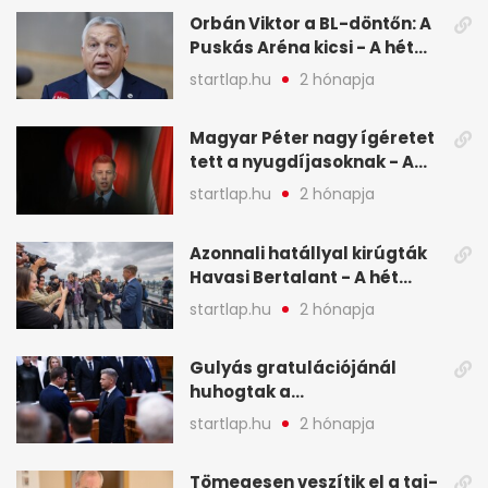
képekben
Orbán Viktor a BL-döntőn: A
Puskás Aréna kicsi - A hét
legfontosabb hírei képeken
startlap.hu
2 hónapja
Magyar Péter nagy ígéretet
tett a nyugdíjasoknak - A
hét legfontosabb hírei
startlap.hu
2 hónapja
képekben
Azonnali hatállyal kirúgták
Havasi Bertalant - A hét
legfontosabb hírei
startlap.hu
2 hónapja
képekben
Gulyás gratulációjánál
huhogtak a
leghangosabban, miután
startlap.hu
2 hónapja
Magyart miniszterelnökké
választották - A hét
Tömegesen veszítik el a taj-
legfontosabb hírei