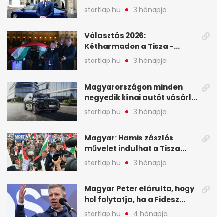
Viktor április 13. óta hallgat,
startlap.hu
3 hónapja
közben pörögnek az
események – 7+1 pontban
Választás 2026:
Kétharmadon a Tisza -
mutatjuk, hogyan alakulnak
startlap.hu
3 hónapja
a mandátumok
Magyarországon minden
negyedik kínai autót vásárló
a Chery mellett döntött (X)
startlap.hu
3 hónapja
Magyar: Hamis zászlós
művelet indulhat a Tisza
ellen a választás napján - A
startlap.hu
3 hónapja
hét legfontosabb eseményei
képekben
Magyar Péter elárulta, hogy
hol folytatja, ha a Fidesz
nyeri a választást - A hét
startlap.hu
4 hónapja