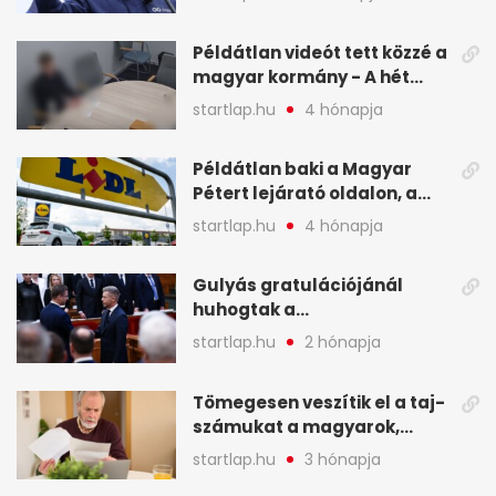
legfontosabb hírei
képekben
Példátlan videót tett közzé a
magyar kormány - A hét
legfontosabb hírei
startlap.hu
4 hónapja
képekben
Példátlan baki a Magyar
Pétert lejárató oldalon, a
Lidlnek azonnal lépnie
startlap.hu
4 hónapja
kellett - A hét legfontosabb
hírei képekben
Gulyás gratulációjánál
huhogtak a
leghangosabban, miután
startlap.hu
2 hónapja
Magyart miniszterelnökké
választották - A hét
Tömegesen veszítik el a taj-
legfontosabb hírei
számukat a magyarok,
képekben
sokak ellen eljárást indít a
startlap.hu
3 hónapja
NAV - A hét hírei képekben