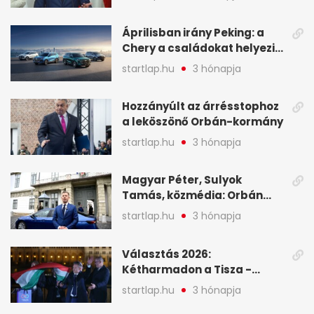
oligarchákat - A hét
legfontosabb hírei
Áprilisban irány Peking: a
Chery a családokat helyezi
globális mobilitási
startlap.hu
3 hónapja
programja középpontjába
(X)
Hozzányúlt az árrésstophoz
a leköszönő Orbán-kormány
startlap.hu
3 hónapja
Magyar Péter, Sulyok
Tamás, közmédia: Orbán
Viktor április 13. óta hallgat,
startlap.hu
3 hónapja
közben pörögnek az
események – 7+1 pontban
Választás 2026:
Kétharmadon a Tisza -
mutatjuk, hogyan alakulnak
startlap.hu
3 hónapja
a mandátumok