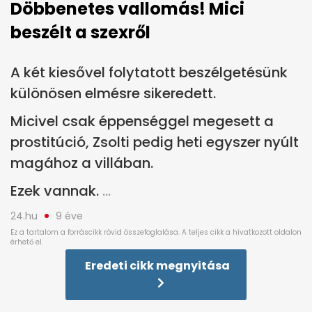
Döbbenetes vallomás! Mici
beszélt a szexről
A két kiesővel folytatott beszélgetésünk
különösen elmésre sikeredett.
Micivel csak éppenséggel megesett a
prostitúció, Zsolti pedig heti egyszer nyúlt
magához a villában.
Ezek vannak.
24.hu
9 éve
Eredeti cikk megnyitása