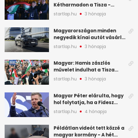
Kétharmadon a Tisza -
mutatjuk, hogyan alakulnak
startlap.hu
3 hónapja
a mandátumok
Magyarországon minden
negyedik kínai autót vásárló
a Chery mellett döntött (X)
startlap.hu
3 hónapja
Magyar: Hamis zászlós
művelet indulhat a Tisza
ellen a választás napján - A
startlap.hu
3 hónapja
hét legfontosabb eseményei
képekben
Magyar Péter elárulta, hogy
hol folytatja, ha a Fidesz
nyeri a választást - A hét
startlap.hu
4 hónapja
legfontosabb hírei
képekben
Példátlan videót tett közzé a
magyar kormány - A hét