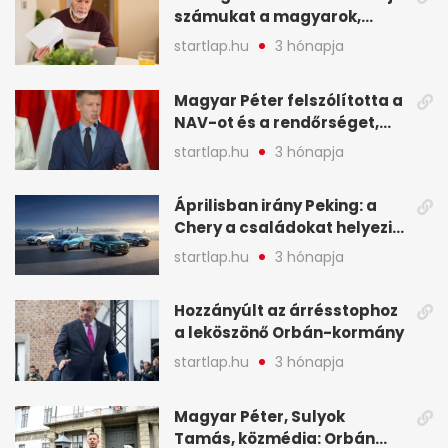
számukat a magyarok,
képekben
sokak ellen eljárást indít a
startlap.hu
3 hónapja
NAV - A hét hírei képekben
Magyar Péter felszólította a
NAV-ot és a rendőrséget,
tartóztassák le a NER-es
startlap.hu
3 hónapja
oligarchákat - A hét
legfontosabb hírei
Áprilisban irány Peking: a
Chery a családokat helyezi
globális mobilitási
startlap.hu
3 hónapja
programja középpontjába
(X)
Hozzányúlt az árrésstophoz
a leköszönő Orbán-kormány
startlap.hu
3 hónapja
Magyar Péter, Sulyok
Tamás, közmédia: Orbán