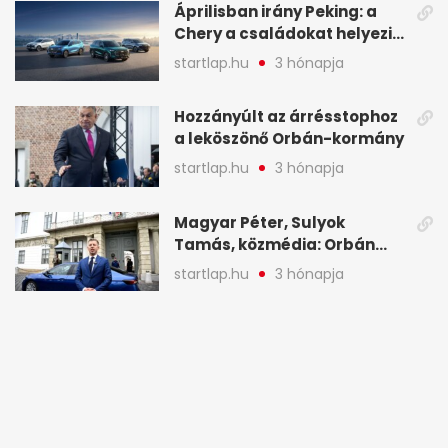
Áprilisban irány Peking: a
Chery a családokat helyezi
globális mobilitási
startlap.hu
3 hónapja
programja középpontjába
(X)
Hozzányúlt az árrésstophoz
a leköszönő Orbán-kormány
startlap.hu
3 hónapja
Magyar Péter, Sulyok
Tamás, közmédia: Orbán
Viktor április 13. óta hallgat,
startlap.hu
3 hónapja
közben pörögnek az
események – 7+1 pontban
Választás 2026:
Kétharmadon a Tisza -
mutatjuk, hogyan alakulnak
startlap.hu
3 hónapja
a mandátumok
Magyarországon minden