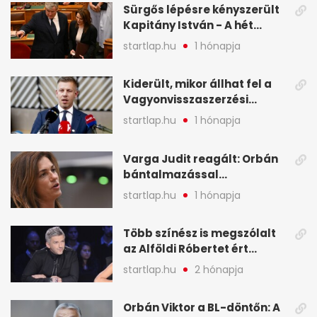
Sürgős lépésre kényszerült
Kapitány István - A hét
legfontosabb hírei
startlap.hu
1 hónapja
képekben
Kiderült, mikor állhat fel a
Vagyonvisszaszerzési
Hivatal - A hét legfontosabb
startlap.hu
1 hónapja
hírei képekben
Varga Judit reagált: Orbán
bántalmazással
kapcsolatban emlegette - A
startlap.hu
1 hónapja
hét legfontosabb hírei
képekben
Több színész is megszólalt
az Alföldi Róbertet ért
vádakról - A hét
startlap.hu
2 hónapja
legfontosabb hírei
képekben
Orbán Viktor a BL-döntőn: A