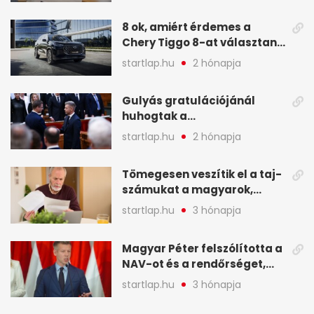
8 ok, amiért érdemes a
Chery Tiggo 8-at választani!
(X)
startlap.hu
2 hónapja
Gulyás gratulációjánál
huhogtak a
leghangosabban, miután
startlap.hu
2 hónapja
Magyart miniszterelnökké
választották - A hét
Tömegesen veszítik el a taj-
legfontosabb hírei
számukat a magyarok,
képekben
sokak ellen eljárást indít a
startlap.hu
3 hónapja
NAV - A hét hírei képekben
Magyar Péter felszólította a
NAV-ot és a rendőrséget,
tartóztassák le a NER-es
startlap.hu
3 hónapja
oligarchákat - A hét
legfontosabb hírei