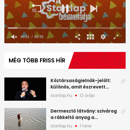
00:02
05:35
0
seconds
of
MÉG TÖBB FRISS HÍR
5
minutes,
35
seconds
Köztársaságielnök-jelölt:
különös, amit észrevett
Török Gábor - A hét
startlap.hu
12 órája
legfontosabb hírei
képekben
Dermesztő látvány: szivárog
a rákkeltő anyag a
kiszáradó Dunába
startlap.hu
1 hete