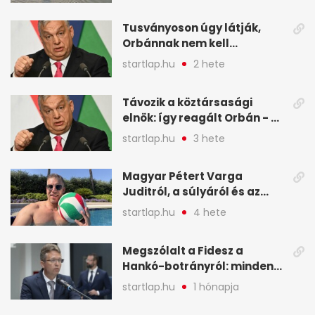
Budapesten - A hét
legfontosabb hírei
Tusványoson úgy látják,
képekben
Orbánnak nem kell
változtatnia - A hét
startlap.hu
2 hete
legfontosabb hírei
képekben
Távozik a köztársasági
elnök: így reagált Orbán - A
hét legfontosabb hírei
startlap.hu
3 hete
képekben
Magyar Pétert Varga
Juditról, a súlyáról és az
alvásidejéről is faggatták a
startlap.hu
4 hete
Redditen, sok kérdésre sírva
röhögős emojival válaszolt -
Megszólalt a Fidesz a
A hét legfontosabb hírei
Hankó-botrányról: minden
képekben
forint jó helyre ment - A hét
startlap.hu
1 hónapja
legfontosabb hírei
képekben