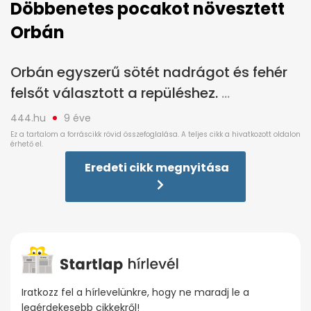
Döbbenetes pocakot növesztett
Orbán
Orbán egyszerű sötét nadrágot és fehér
felsőt választott a repüléshez.
444.hu
9 éve
Eredeti cikk megnyitása
Iratkozz fel a hírlevelünkre, hogy ne maradj le a
legérdekesebb cikkekről!