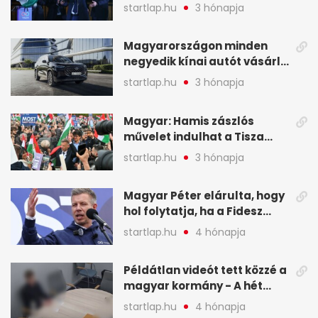
mutatjuk, hogyan alakulnak
startlap.hu
3 hónapja
a mandátumok
Magyarországon minden
negyedik kínai autót vásárló
a Chery mellett döntött (X)
startlap.hu
3 hónapja
Magyar: Hamis zászlós
művelet indulhat a Tisza
ellen a választás napján - A
startlap.hu
3 hónapja
hét legfontosabb eseményei
képekben
Magyar Péter elárulta, hogy
hol folytatja, ha a Fidesz
nyeri a választást - A hét
startlap.hu
4 hónapja
legfontosabb hírei
képekben
Példátlan videót tett közzé a
magyar kormány - A hét
legfontosabb hírei
startlap.hu
4 hónapja
képekben