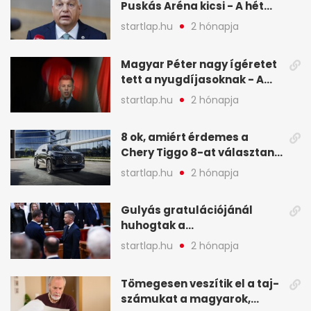
Puskás Aréna kicsi - A hét
legfontosabb hírei képeken
startlap.hu
2 hónapja
Magyar Péter nagy ígéretet
tett a nyugdíjasoknak - A
hét legfontosabb hírei
startlap.hu
2 hónapja
képekben
8 ok, amiért érdemes a
Chery Tiggo 8-at választani!
(X)
startlap.hu
2 hónapja
Gulyás gratulációjánál
huhogtak a
leghangosabban, miután
startlap.hu
2 hónapja
Magyart miniszterelnökké
választották - A hét
Tömegesen veszítik el a taj-
legfontosabb hírei
számukat a magyarok,
képekben