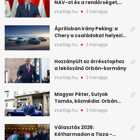
NAV-ot és a rendőrséget,
tartóztassák le a NER-es
startlap.hu
3 hónapja
oligarchákat - A hét
legfontosabb hírei
Áprilisban irány Peking: a
Chery a családokat helyezi
globális mobilitási
startlap.hu
3 hónapja
programja középpontjába
(X)
Hozzányúlt az árrésstophoz
a leköszönő Orbán-kormány
startlap.hu
3 hónapja
Magyar Péter, Sulyok
Tamás, közmédia: Orbán
Viktor április 13. óta hallgat,
startlap.hu
3 hónapja
közben pörögnek az
események – 7+1 pontban
Választás 2026:
Kétharmadon a Tisza -