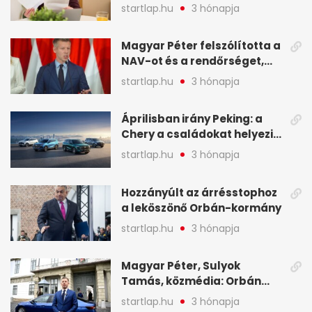
sokak ellen eljárást indít a
startlap.hu
3 hónapja
NAV - A hét hírei képekben
Magyar Péter felszólította a
NAV-ot és a rendőrséget,
tartóztassák le a NER-es
startlap.hu
3 hónapja
oligarchákat - A hét
legfontosabb hírei
Áprilisban irány Peking: a
Chery a családokat helyezi
globális mobilitási
startlap.hu
3 hónapja
programja középpontjába
(X)
Hozzányúlt az árrésstophoz
a leköszönő Orbán-kormány
startlap.hu
3 hónapja
Magyar Péter, Sulyok
Tamás, közmédia: Orbán
Viktor április 13. óta hallgat,
startlap.hu
3 hónapja
közben pörögnek az