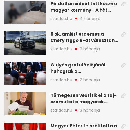
Példátlan videót tett közzé a
magyar kormány - A hét
legfontosabb hírei
startlap.hu
4 hónapja
képekben
8 ok, amiért érdemes a
Chery Tiggo 8-at választani!
(X)
startlap.hu
2 hónapja
Gulyás gratulációjánál
huhogtak a
leghangosabban, miután
startlap.hu
2 hónapja
Magyart miniszterelnökké
választották - A hét
Tömegesen veszítik el a taj-
legfontosabb hírei
számukat a magyarok,
képekben
sokak ellen eljárást indít a
startlap.hu
3 hónapja
NAV - A hét hírei képekben
Magyar Péter felszólította a