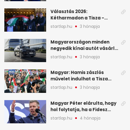
események – 7+1 pontban
Választás 2026:
Kétharmadon a Tisza -
mutatjuk, hogyan alakulnak
startlap.hu
3 hónapja
a mandátumok
Magyarországon minden
negyedik kínai autót vásárló
a Chery mellett döntött (X)
startlap.hu
3 hónapja
Magyar: Hamis zászlós
művelet indulhat a Tisza
ellen a választás napján - A
startlap.hu
3 hónapja
hét legfontosabb eseményei
képekben
Magyar Péter elárulta, hogy
hol folytatja, ha a Fidesz
nyeri a választást - A hét
startlap.hu
4 hónapja
legfontosabb hírei
képekben