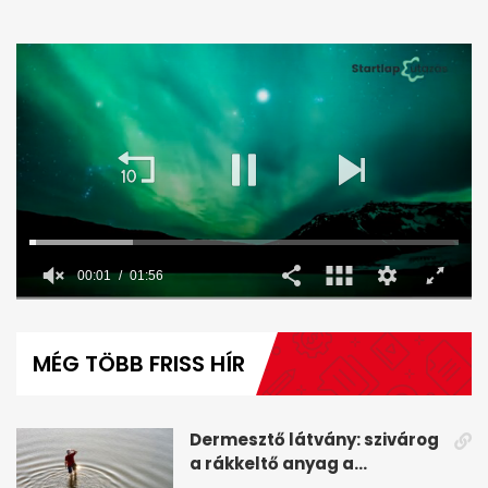
00:02
01:56
0
seconds
of
MÉG TÖBB FRISS HÍR
1
minute,
56
seconds
Dermesztő látvány: szivárog
a rákkeltő anyag a
kiszáradó Dunába