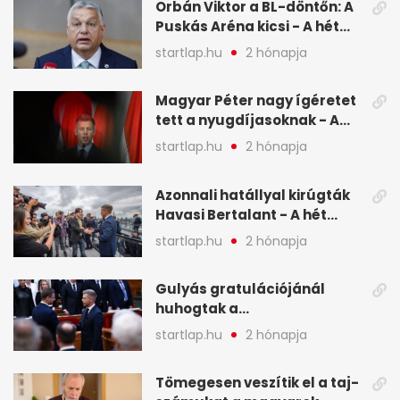
Orbán Viktor a BL-döntőn: A
Puskás Aréna kicsi - A hét
legfontosabb hírei képeken
startlap.hu
2 hónapja
Magyar Péter nagy ígéretet
tett a nyugdíjasoknak - A
hét legfontosabb hírei
startlap.hu
2 hónapja
képekben
Azonnali hatállyal kirúgták
Havasi Bertalant - A hét
legfontosabb hírei
startlap.hu
2 hónapja
képekben
Gulyás gratulációjánál
huhogtak a
leghangosabban, miután
startlap.hu
2 hónapja
Magyart miniszterelnökké
választották - A hét
Tömegesen veszítik el a taj-
legfontosabb hírei