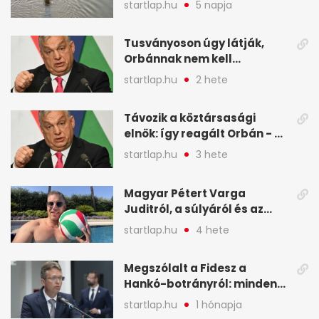
startlap.hu
5 napja
Budapesten - A hét
legfontosabb hírei
Tusványoson úgy látják,
képekben
Orbánnak nem kell
változtatnia - A hét
startlap.hu
2 hete
legfontosabb hírei
képekben
Távozik a köztársasági
elnök: így reagált Orbán - A
hét legfontosabb hírei
startlap.hu
3 hete
képekben
Magyar Pétert Varga
Juditról, a súlyáról és az
alvásidejéről is faggatták a
startlap.hu
4 hete
Redditen, sok kérdésre sírva
röhögős emojival válaszolt -
Megszólalt a Fidesz a
A hét legfontosabb hírei
Hankó-botrányról: minden
képekben
forint jó helyre ment - A hét
startlap.hu
1 hónapja
legfontosabb hírei