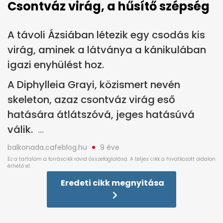
Csontváz virág, a hűsítő szépség
A távoli Ázsiában létezik egy csodás kis
virág, aminek a látványa a kánikulában
igazi enyhülést hoz.
A Diphylleia Grayi, közismert nevén
skeleton, azaz csontváz virág eső
hatására átlátszóvá, jeges hatásúvá
válik.
balkonada.cafeblog.hu
9 éve
Eredeti cikk megnyitása