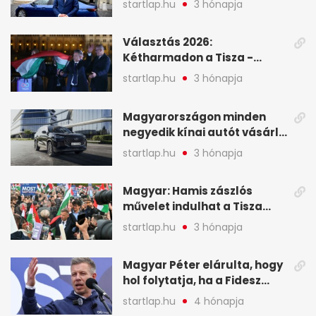
startlap.hu
3 hónapja
közben pörögnek az
események – 7+1 pontban
Választás 2026:
Kétharmadon a Tisza -
mutatjuk, hogyan alakulnak
startlap.hu
3 hónapja
a mandátumok
Magyarországon minden
negyedik kínai autót vásárló
a Chery mellett döntött (X)
startlap.hu
3 hónapja
Magyar: Hamis zászlós
művelet indulhat a Tisza
ellen a választás napján - A
startlap.hu
3 hónapja
hét legfontosabb eseményei
képekben
Magyar Péter elárulta, hogy
hol folytatja, ha a Fidesz
nyeri a választást - A hét
startlap.hu
4 hónapja
legfontosabb hírei