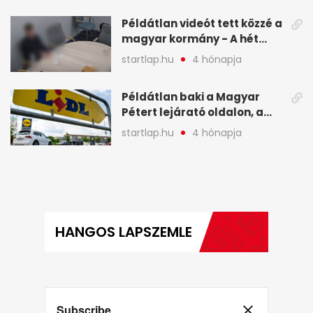
képekben
Példátlan videót tett közzé a
magyar kormány - A hét
legfontosabb hírei
startlap.hu
4 hónapja
képekben
Példátlan baki a Magyar
Pétert lejárató oldalon, a
Lidlnek azonnal lépnie
startlap.hu
4 hónapja
kellett - A hét legfontosabb
hírei képekben
HANGOS LAPSZEMLE