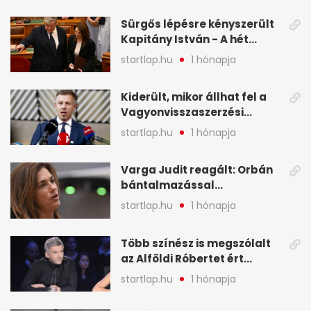
képekben
Sürgős lépésre kényszerült
Kapitány István - A hét
legfontosabb hírei
startlap.hu
1 hónapja
képekben
Kiderült, mikor állhat fel a
Vagyonvisszaszerzési
Hivatal - A hét legfontosabb
startlap.hu
1 hónapja
hírei képekben
Varga Judit reagált: Orbán
bántalmazással
kapcsolatban emlegette - A
startlap.hu
1 hónapja
hét legfontosabb hírei
képekben
Több színész is megszólalt
az Alföldi Róbertet ért
vádakról - A hét
startlap.hu
1 hónapja
legfontosabb hírei
képekben