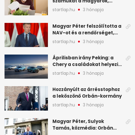
számukat a magyarok,
képekben
sokak ellen eljárást indít a
startlap.hu
3 hónapja
NAV - A hét hírei képekben
Magyar Péter felszólította a
NAV-ot és a rendőrséget,
tartóztassák le a NER-es
startlap.hu
3 hónapja
oligarchákat - A hét
legfontosabb hírei
Áprilisban irány Peking: a
Chery a családokat helyezi
globális mobilitási
startlap.hu
3 hónapja
programja középpontjába
(X)
Hozzányúlt az árrésstophoz
a leköszönő Orbán-kormány
startlap.hu
3 hónapja
Magyar Péter, Sulyok
Tamás, közmédia: Orbán
Viktor április 13. óta hallgat,