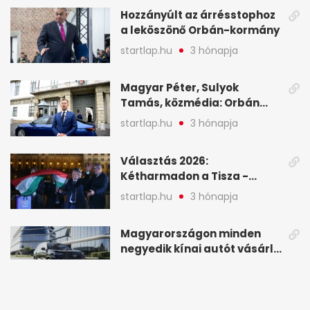
(X)
Hozzányúlt az árrésstophoz
a leköszönő Orbán-kormány
startlap.hu
3 hónapja
Magyar Péter, Sulyok
Tamás, közmédia: Orbán
Viktor április 13. óta hallgat,
startlap.hu
3 hónapja
közben pörögnek az
események – 7+1 pontban
Választás 2026:
Kétharmadon a Tisza -
mutatjuk, hogyan alakulnak
startlap.hu
3 hónapja
a mandátumok
Magyarországon minden
negyedik kínai autót vásárló
a Chery mellett döntött (X)
startlap.hu
3 hónapja
Magyar: Hamis zászlós