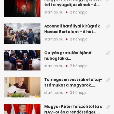
tett a nyugdíjasoknak - A
hét legfontosabb hírei
startlap.hu
2 hónapja
képekben
Azonnali hatállyal kirúgták
Havasi Bertalant - A hét
legfontosabb hírei
startlap.hu
2 hónapja
képekben
Gulyás gratulációjánál
huhogtak a
leghangosabban, miután
startlap.hu
2 hónapja
Magyart miniszterelnökké
választották - A hét
Tömegesen veszítik el a taj-
legfontosabb hírei
számukat a magyarok,
képekben
sokak ellen eljárást indít a
startlap.hu
3 hónapja
NAV - A hét hírei képekben
Magyar Péter felszólította a
NAV-ot és a rendőrséget,