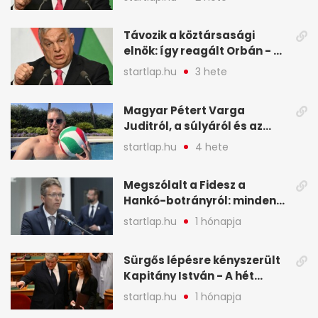
legfontosabb hírei
képekben
Távozik a köztársasági
elnök: így reagált Orbán - A
hét legfontosabb hírei
startlap.hu
3 hete
képekben
Magyar Pétert Varga
Juditról, a súlyáról és az
alvásidejéről is faggatták a
startlap.hu
4 hete
Redditen, sok kérdésre sírva
röhögős emojival válaszolt -
Megszólalt a Fidesz a
A hét legfontosabb hírei
Hankó-botrányról: minden
képekben
forint jó helyre ment - A hét
startlap.hu
1 hónapja
legfontosabb hírei
képekben
Sürgős lépésre kényszerült
Kapitány István - A hét
legfontosabb hírei
startlap.hu
1 hónapja
képekben