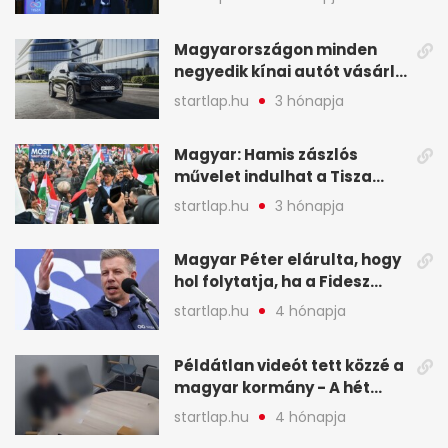
a mandátumok
Magyarországon minden
negyedik kínai autót vásárló
a Chery mellett döntött (X)
startlap.hu
3 hónapja
Magyar: Hamis zászlós
művelet indulhat a Tisza
ellen a választás napján - A
startlap.hu
3 hónapja
hét legfontosabb eseményei
képekben
Magyar Péter elárulta, hogy
hol folytatja, ha a Fidesz
nyeri a választást - A hét
startlap.hu
4 hónapja
legfontosabb hírei
képekben
Példátlan videót tett közzé a
magyar kormány - A hét
legfontosabb hírei
startlap.hu
4 hónapja
képekben