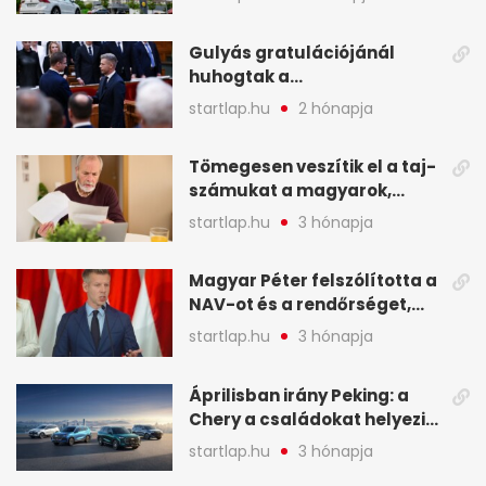
kellett - A hét legfontosabb
hírei képekben
Gulyás gratulációjánál
huhogtak a
leghangosabban, miután
startlap.hu
2 hónapja
Magyart miniszterelnökké
választották - A hét
Tömegesen veszítik el a taj-
legfontosabb hírei
számukat a magyarok,
képekben
sokak ellen eljárást indít a
startlap.hu
3 hónapja
NAV - A hét hírei képekben
Magyar Péter felszólította a
NAV-ot és a rendőrséget,
tartóztassák le a NER-es
startlap.hu
3 hónapja
oligarchákat - A hét
legfontosabb hírei
Áprilisban irány Peking: a
Chery a családokat helyezi
globális mobilitási
startlap.hu
3 hónapja
programja középpontjába