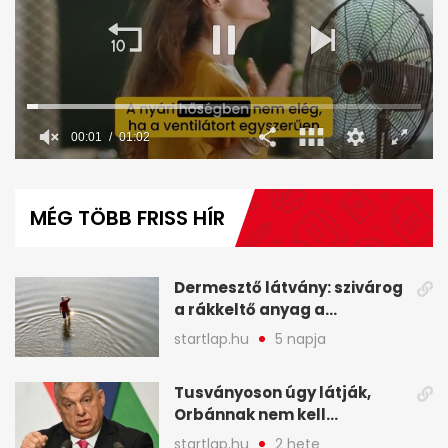
00:02
01:02
0
seconds
of
MÉG TÖBB FRISS HÍR
1
minute,
2
seconds
Dermesztő látvány: szivárog
a rákkeltő anyag a
kiszáradó Dunába
startlap.hu
5 napja
Budapesten - A hét
legfontosabb hírei
Tusványoson úgy látják,
képekben
Orbánnak nem kell
változtatnia - A hét
startlap.hu
2 hete