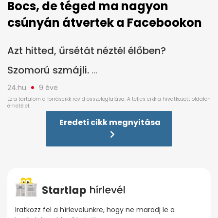
Bocs, de téged ma nagyon
csúnyán átvertek a Facebookon
Azt hitted, űrsétát néztél élőben?
Szomorú szmájli.
24.hu
9 éve
Eredeti cikk megnyitása
Iratkozz fel a hírlevelünkre, hogy ne maradj le a