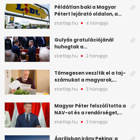
Példátlan baki a Magyar
Pétert lejárató oldalon, a
Lidlnek azonnal lépnie
startlap.hu
4 hónapja
kellett - A hét legfontosabb
hírei képekben
Gulyás gratulációjánál
huhogtak a
leghangosabban, miután
startlap.hu
2 hónapja
Magyart miniszterelnökké
választották - A hét
Tömegesen veszítik el a taj-
legfontosabb hírei
számukat a magyarok,
képekben
sokak ellen eljárást indít a
startlap.hu
3 hónapja
NAV - A hét hírei képekben
Magyar Péter felszólította a
NAV-ot és a rendőrséget,
tartóztassák le a NER-es
startlap.hu
3 hónapja
oligarchákat - A hét
legfontosabb hírei
Áprilisban irány Peking: a