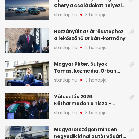
Chery a családokat helyezi
globális mobilitási
startlap.hu
3 hónapja
programja középpontjába
(X)
Hozzányúlt az árrésstophoz
a leköszönő Orbán-kormány
startlap.hu
3 hónapja
Magyar Péter, Sulyok
Tamás, közmédia: Orbán
Viktor április 13. óta hallgat,
startlap.hu
3 hónapja
közben pörögnek az
események – 7+1 pontban
Választás 2026:
Kétharmadon a Tisza -
mutatjuk, hogyan alakulnak
startlap.hu
3 hónapja
a mandátumok
Magyarországon minden
negyedik kínai autót vásárló