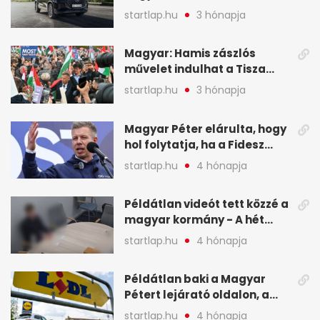
a Chery mellett döntött (X)
startlap.hu
3 hónapja
Magyar: Hamis zászlós
művelet indulhat a Tisza
ellen a választás napján - A
startlap.hu
3 hónapja
hét legfontosabb eseményei
képekben
Magyar Péter elárulta, hogy
hol folytatja, ha a Fidesz
nyeri a választást - A hét
startlap.hu
4 hónapja
legfontosabb hírei
képekben
Példátlan videót tett közzé a
magyar kormány - A hét
legfontosabb hírei
startlap.hu
4 hónapja
képekben
Példátlan baki a Magyar
Pétert lejárató oldalon, a
Lidlnek azonnal lépnie
startlap.hu
4 hónapja