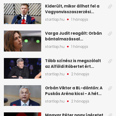
Kiderült, mikor állhat fel a
Vagyonvisszaszerzési
Hivatal - A hét legfontosabb
startlap.hu
1 hónapja
hírei képekben
Varga Judit reagált: Orbán
bántalmazással
kapcsolatban emlegette - A
startlap.hu
1 hónapja
hét legfontosabb hírei
képekben
Több színész is megszólalt
az Alföldi Róbertet ért
vádakról - A hét
startlap.hu
2 hónapja
legfontosabb hírei
képekben
Orbán Viktor a BL-döntőn: A
Puskás Aréna kicsi - A hét
legfontosabb hírei képeken
startlap.hu
2 hónapja
Magyar Péter nagy ígéretet