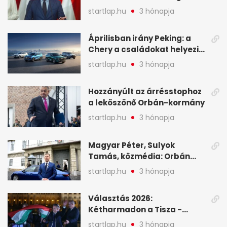
tartóztassák le a NER-es
startlap.hu
3 hónapja
oligarchákat - A hét
legfontosabb hírei
Áprilisban irány Peking: a
Chery a családokat helyezi
globális mobilitási
startlap.hu
3 hónapja
programja középpontjába
(X)
Hozzányúlt az árrésstophoz
a leköszönő Orbán-kormány
startlap.hu
3 hónapja
Magyar Péter, Sulyok
Tamás, közmédia: Orbán
Viktor április 13. óta hallgat,
startlap.hu
3 hónapja
közben pörögnek az
események – 7+1 pontban
Választás 2026:
Kétharmadon a Tisza -
mutatjuk, hogyan alakulnak
startlap.hu
3 hónapja