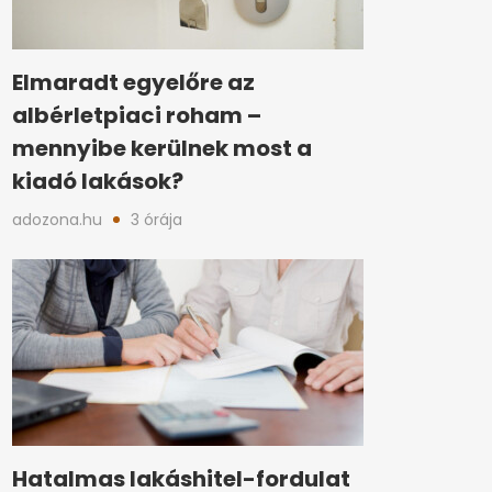
Elmaradt egyelőre az
albérletpiaci roham –
mennyibe kerülnek most a
kiadó lakások?
adozona.hu
3 órája
Hatalmas lakáshitel-fordulat