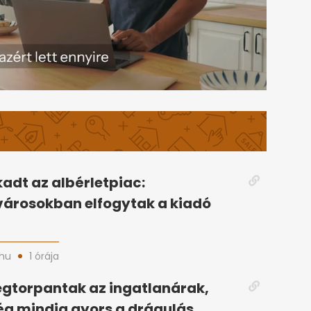
adt az albérletpiac:
árosokban elfogytak a kiadó
hu
1 órája
gtorpantak az ingatlanárak,
g mindig gyors a drágulás