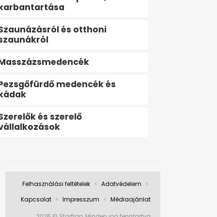
karbantartása
Szaunázásról és otthoni
szaunákról
Masszázsmedencék
Pezsgőfürdő medencék és
kádak
Szerelők és szerelő
vállalkozások
Felhasználási feltételek
Adatvédelem
Kapcsolat
Impresszum
Médiaajánlat
2026 © Startlap, Minden jog fenntartva