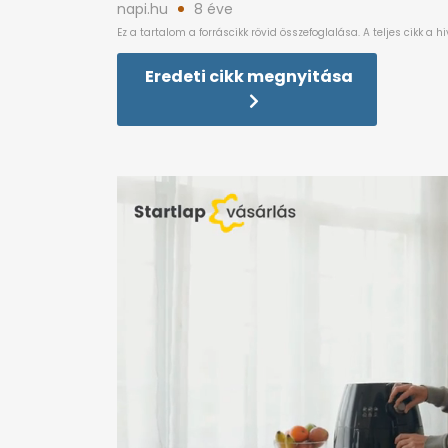
napi.hu
8 éve
Eredeti cikk megnyitása