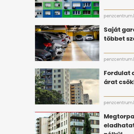
penzcentrum.
Saját gar
többet sz
penzcentrum.
Fordulat 
árat csök
penzcentrum.
Megtorpan
eladhata