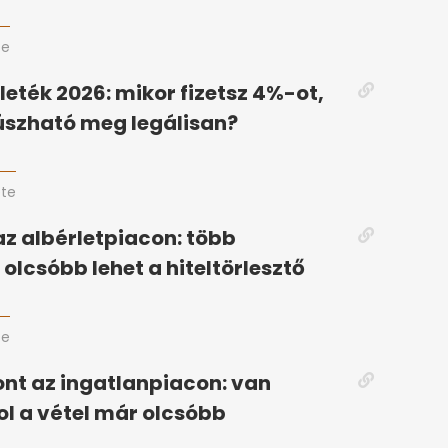
te
lleték 2026: mikor fizetsz 4%-ot,
úszható meg legálisan?
ete
az albérletpiacon: több
olcsóbb lehet a hiteltörlesztő
te
nt az ingatlanpiacon: van
ol a vétel már olcsóbb