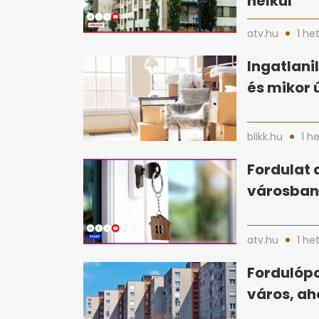
nélkül
atv.hu
1 he
Ingatlani
és mikor 
blikk.hu
1 h
Fordulat 
városban 
atv.hu
1 he
Fordulópo
város, ah