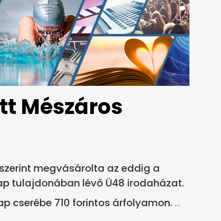
tt Mészáros
 szerint megvásárolta az eddig a
lap tulajdonában lévő Ü48 irodaházat.
p cserébe 710 forintos árfolyamon.