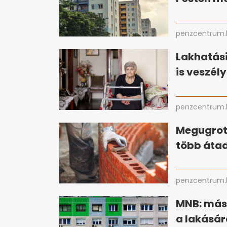
penzcentrum.
Lakhatási
is veszél
penzcentrum.
Megugrott
több átad
penzcentrum.
MNB: más
a lakásár