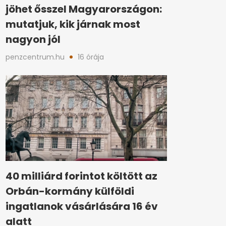
jöhet ősszel Magyarországon:
mutatjuk, kik járnak most
nagyon jól
penzcentrum.hu
16 órája
40 milliárd forintot költött az
Orbán-kormány külföldi
ingatlanok vásárlására 16 év
alatt