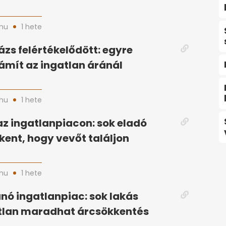
hu
1 hete
ázs felértékelődött: egyre
ámít az ingatlan áránál
hu
1 hete
az ingatlanpiacon: sok eladó
kent, hogy vevőt találjon
hu
1 hete
ó ingatlanpiac: sok lakás
tlan maradhat árcsökkentés