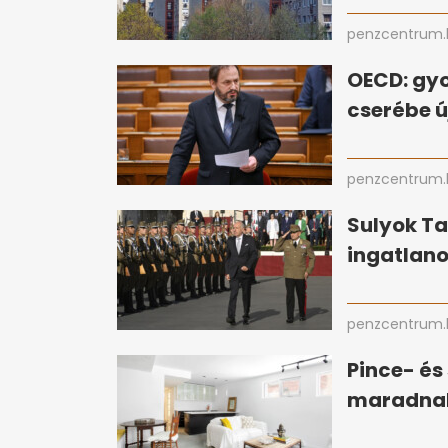
penzcentrum.
OECD: gy
cserébe ú
penzcentrum.
Sulyok T
ingatlan
penzcentrum.
Pince- és
maradnak