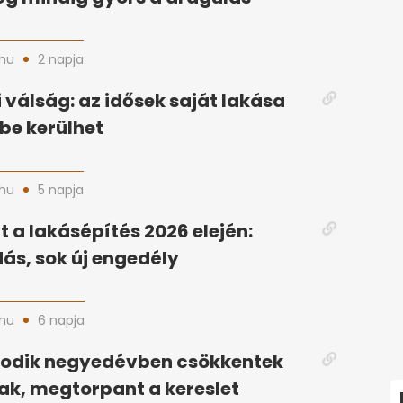
hu
2 napja
 válság: az idősek saját lakása
ybe kerülhet
hu
5 napja
 a lakásépítés 2026 elején:
ás, sok új engedély
hu
6 napja
odik negyedévben csökkentek
ak, megtorpant a kereslet