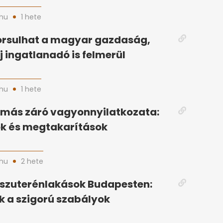
hu
1 hete
orsulhat a magyar gazdaság,
j ingatlanadó is felmerül
hu
1 hete
amás záró vagyonnyilatkozata:
ok és megtakarítások
hu
2 hete
 szuterénlakások Budapesten:
 a szigorú szabályok