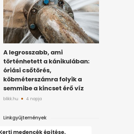
A legrosszabb, ami
történhetett a kánikulában:
óriási csőtörés,
köbméterszámra folyik a
semmibe a kincset érő víz
blikk.hu
4 napja
Linkgyűjtemények
Kerti medencék építése,