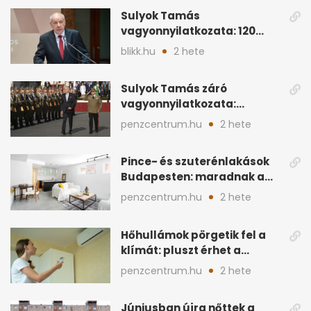
Sulyok Tamás
vagyonnyilatkozata: 120
milliós megtakarítás, 5
blikk.hu
2 hete
ingatlan
Sulyok Tamás záró
vagyonnyilatkozata:
ingatlanok és
penzcentrum.hu
2 hete
megtakarítások
Pince- és szuterénlakások
Budapesten: maradnak a
szigorú szabályok
penzcentrum.hu
2 hete
Hőhullámok pörgetik fel a
klímát: pluszt érhet a
lakásban a hűtés
penzcentrum.hu
2 hete
Júniusban újra nőttek a