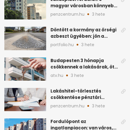
magyar városban könnyebb
lett lakást venni
penzcentrum.hu
3 hete
Döntött a kormány az őrségi
azbeszt ügyében: jön a
rendezés
portfolio.hu
3 hete
Budapesten 3 hónapja
csökkennek a lakásárak, öt
éve nem volt ilyen
atv.hu
3 hete
Lakáshitel-törlesztés
csökkentése pénztári
megtakarítással: így
penzcentrum.hu
3 hete
működik
Fordulópont az
ingatlanpiacon: van város,