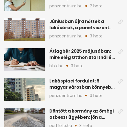
lakásban a hűtés
penzcentrum.hu
2 hete
Júniusban újra nőttek a
lakásárak, a panel viszont
lemaradt
penzcentrum.hu
3 hete
Átlagbér 2025 májusában:
mire elég Otthon Startnál és
hitelnél?
blikk.hu
3 hete
Lakáspiaci fordulat: 5
magyar városban könnyebb
lett lakást venni
penzcentrum.hu
3 hete
Döntött a kormány az őrségi
azbeszt ügyében: jön a
rendezés
portfolio.hu
3 hete