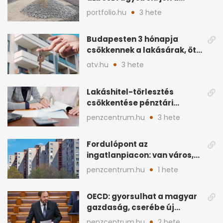
rendezés
portfolio.hu
3 hete
Budapesten 3 hónapja
csökkennek a lakásárak, öt
éve nem volt ilyen
atv.hu
3 hete
Lakáshitel-törlesztés
csökkentése pénztári
megtakarítással: így
penzcentrum.hu
3 hete
működik
Fordulópont az
ingatlanpiacon: van város,
ahol a vétel már olcsóbb
penzcentrum.hu
1 hete
OECD: gyorsulhat a magyar
gazdaság, cserébe új
ingatlanadó is felmerül
penzcentrum.hu
2 hete