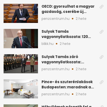
OECD: gyorsulhat a magyar
gazdaság, cserébe új
ingatlanadó is felmerül
penzcentrum.hu
2 hete
Sulyok Tamás
vagyonnyilatkozata: 120
milliós megtakarítás, 5
blikk.hu
2 hete
ingatlan
Sulyok Tamás záró
vagyonnyilatkozata:
ingatlanok és
penzcentrum.hu
2 hete
megtakarítások
Pince- és szuterénlakások
Budapesten: maradnak a
szigorú szabályok
penzcentrum.hu
2 hete
Hőhullámok pörgetik fel a