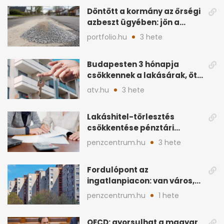
Döntött a kormány az őrségi
azbeszt ügyében: jön a
rendezés
portfolio.hu
3 hete
Budapesten 3 hónapja
csökkennek a lakásárak, öt
éve nem volt ilyen
atv.hu
3 hete
Lakáshitel-törlesztés
csökkentése pénztári
megtakarítással: így
penzcentrum.hu
3 hete
működik
Fordulópont az
ingatlanpiacon: van város,
ahol a vétel már olcsóbb
penzcentrum.hu
1 hete
OECD: gyorsulhat a magyar