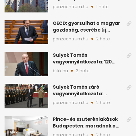
ahol a vétel már olcsóbb
penzcentrum.hu
1 hete
OECD: gyorsulhat a magyar
gazdaság, cserébe új
ingatlanadó is felmerül
penzcentrum.hu
2 hete
Sulyok Tamás
vagyonnyilatkozata: 120
milliós megtakarítás, 5
blikk.hu
2 hete
ingatlan
Sulyok Tamás záró
vagyonnyilatkozata:
ingatlanok és
penzcentrum.hu
2 hete
megtakarítások
Pince- és szuterénlakások
Budapesten: maradnak a
szigorú szabályok
penzcentrum.hu
2 hete