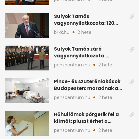
Sulyok Tamás
vagyonnyilatkozata: 120
milliós megtakarítás, 5
blikk.hu
2 hete
ingatlan
Sulyok Tamás záró
vagyonnyilatkozata:
ingatlanok és
penzcentrum.hu
2 hete
megtakarítások
Pince- és szuterénlakások
Budapesten: maradnak a
szigorú szabályok
penzcentrum.hu
2 hete
Hőhullámok pörgetik fel a
klímát: pluszt érhet a
lakásban a hűtés
penzcentrum.hu
2 hete