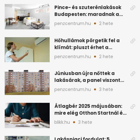
Pince- és szuterénlakások
Budapesten: maradnak a
szigorú szabályok
penzcentrum.hu
2 hete
Hőhullámok pörgetik fel a
klímát: pluszt érhet a
lakásban a hűtés
penzcentrum.hu
2 hete
Júniusban újra nőttek a
lakásárak, a panel viszont
lemaradt
penzcentrum.hu
3 hete
Átlagbér 2025 májusában:
mire elég Otthon Startnál és
hitelnél?
blikk.hu
3 hete
Lakáspiaci fordulat: 5