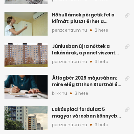
Hőhullámok pörgetik fel a
klímát: pluszt érhet a
lakásban a hűtés
penzcentrum.hu
2 hete
Júniusban újra nőttek a
lakásárak, a panel viszont
lemaradt
penzcentrum.hu
3 hete
Átlagbér 2025 májusában:
mire elég Otthon Startnál és
hitelnél?
blikk.hu
3 hete
Lakáspiaci fordulat: 5
magyar városban könnyebb
lett lakást venni
penzcentrum.hu
3 hete