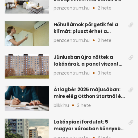
szigorú szabályok
penzcentrum.hu
2 hete
Hőhullámok pörgetik fel a
klímát: pluszt érhet a
lakásban a hűtés
penzcentrum.hu
2 hete
Júniusban újra nőttek a
lakásárak, a panel viszont
lemaradt
penzcentrum.hu
3 hete
Átlagbér 2025 májusában:
mire elég Otthon Startnál és
hitelnél?
blikk.hu
3 hete
Lakáspiaci fordulat: 5
magyar városban könnyebb
lett lakást venni
penzcentrum.hu
3 hete