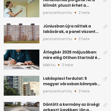
klímát: pluszt érhet a
lakásban a hűtés
penzcentrum.hu
2 hete
Júniusban újra nőttek a
lakásárak, a panel viszont
lemaradt
penzcentrum.hu
3 hete
Átlagbér 2025 májusában:
mire elég Otthon Startnál és
hitelnél?
blikk.hu
3 hete
Lakáspiaci fordulat: 5
magyar városban könnyebb
lett lakást venni
penzcentrum.hu
3 hete
Döntött a kormány az őrségi
azbeszt ügyében: jön a