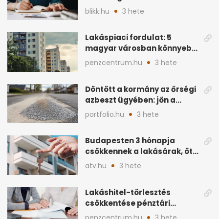
hitelnél?
blikk.hu
3 hete
Lakáspiaci fordulat: 5
magyar városban könnyebb
lett lakást venni
penzcentrum.hu
3 hete
Döntött a kormány az őrségi
azbeszt ügyében: jön a
rendezés
portfolio.hu
3 hete
Budapesten 3 hónapja
csökkennek a lakásárak, öt
éve nem volt ilyen
atv.hu
3 hete
Lakáshitel-törlesztés
csökkentése pénztári
megtakarítással: így
penzcentrum.hu
3 hete