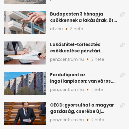
Budapesten 3 hónapja
csökkennek a lakásárak, öt
éve nem volt ilyen
atv.hu
3 hete
Lakáshitel-törlesztés
csökkentése pénztári
megtakarítással: így
penzcentrum.hu
3 hete
működik
Fordulópont az
ingatlanpiacon: van város,
ahol a vétel már olcsóbb
penzcentrum.hu
1 hete
OECD: gyorsulhat a magyar
gazdaság, cserébe új
ingatlanadó is felmerül
penzcentrum.hu
2 hete