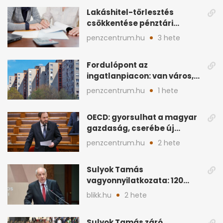
Lakáshitel-törlesztés
csökkentése pénztári
megtakarítással: így
penzcentrum.hu
3 hete
működik
Fordulópont az
ingatlanpiacon: van város,
ahol a vétel már olcsóbb
penzcentrum.hu
1 hete
OECD: gyorsulhat a magyar
gazdaság, cserébe új
ingatlanadó is felmerül
penzcentrum.hu
2 hete
Sulyok Tamás
vagyonnyilatkozata: 120
milliós megtakarítás, 5
blikk.hu
2 hete
ingatlan
Sulyok Tamás záró