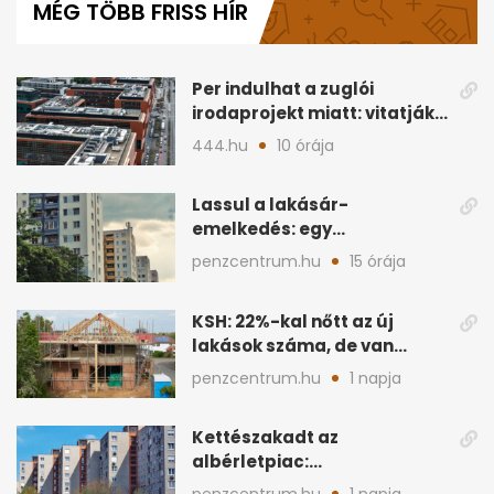
MÉG TÖBB FRISS HÍR
1
minute,
3
seconds
Per indulhat a zuglói
irodaprojekt miatt: vitatják
a 300 milliárdot
444.hu
10 órája
Lassul a lakásár-
emelkedés: egy
vármegyében már
penzcentrum.hu
15 órája
csökkentek az árak
KSH: 22%-kal nőtt az új
lakások száma, de van
vármegye új építés nélkül
penzcentrum.hu
1 napja
Kettészakadt az
albérletpiac:
egyetemvárosokban