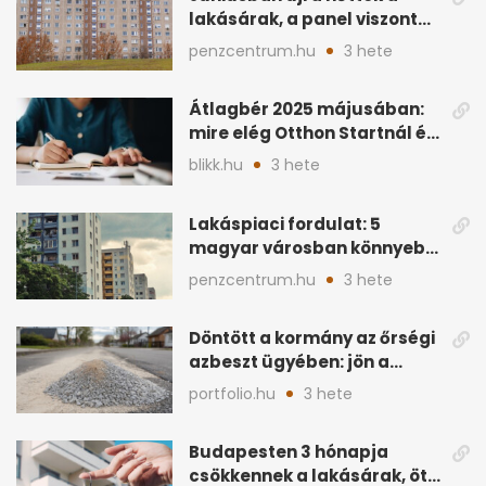
lakásárak, a panel viszont
lemaradt
penzcentrum.hu
3 hete
Átlagbér 2025 májusában:
mire elég Otthon Startnál és
hitelnél?
blikk.hu
3 hete
Lakáspiaci fordulat: 5
magyar városban könnyebb
lett lakást venni
penzcentrum.hu
3 hete
Döntött a kormány az őrségi
azbeszt ügyében: jön a
rendezés
portfolio.hu
3 hete
Budapesten 3 hónapja
csökkennek a lakásárak, öt