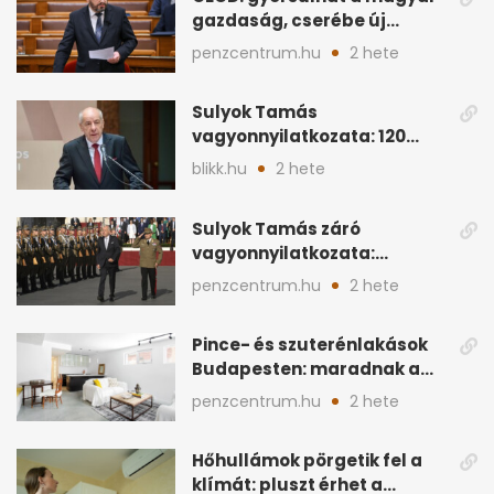
gazdaság, cserébe új
ingatlanadó is felmerül
penzcentrum.hu
2 hete
Sulyok Tamás
vagyonnyilatkozata: 120
milliós megtakarítás, 5
blikk.hu
2 hete
ingatlan
Sulyok Tamás záró
vagyonnyilatkozata:
ingatlanok és
penzcentrum.hu
2 hete
megtakarítások
Pince- és szuterénlakások
Budapesten: maradnak a
szigorú szabályok
penzcentrum.hu
2 hete
Hőhullámok pörgetik fel a
klímát: pluszt érhet a