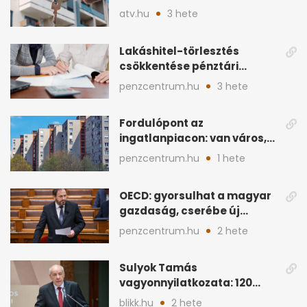
éve nem volt ilyen
atv.hu
3 hete
Lakáshitel-törlesztés
csökkentése pénztári
megtakarítással: így
penzcentrum.hu
3 hete
működik
Fordulópont az
ingatlanpiacon: van város,
ahol a vétel már olcsóbb
penzcentrum.hu
1 hete
OECD: gyorsulhat a magyar
gazdaság, cserébe új
ingatlanadó is felmerül
penzcentrum.hu
2 hete
Sulyok Tamás
vagyonnyilatkozata: 120
milliós megtakarítás, 5
blikk.hu
2 hete