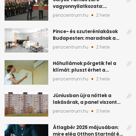
vagyonnyilatkozata:
ingatlanok és
penzcentrum.hu
2 hete
megtakarítások
Pince- és szuterénlakások
Budapesten: maradnak a
szigorú szabályok
penzcentrum.hu
2 hete
Hőhullámok pörgetik fel a
klímát: pluszt érhet a
lakásban a hűtés
penzcentrum.hu
2 hete
Júniusban újra nőttek a
lakásárak, a panel viszont
lemaradt
penzcentrum.hu
3 hete
Átlagbér 2025 májusában:
mire elég Otthon Startnál és