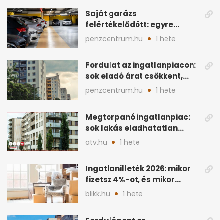
Saját garázs
felértékelődött: egyre
többet számít az ingatlan
penzcentrum.hu
1 hete
áránál
Fordulat az ingatlanpiacon:
sok eladó árat csökkent,
hogy vevőt találjon
penzcentrum.hu
1 hete
Megtorpanó ingatlanpiac:
sok lakás eladhatatlan
maradhat árcsökkentés
atv.hu
1 hete
nélkül
Ingatlanilleték 2026: mikor
fizetsz 4%-ot, és mikor
úszható meg legálisan?
blikk.hu
1 hete