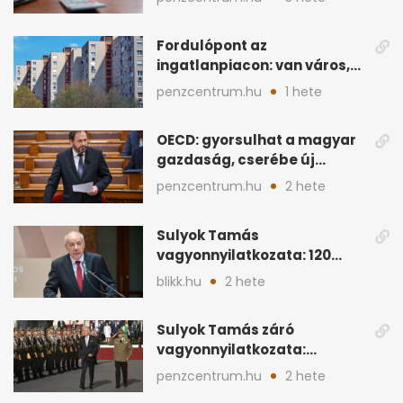
működik
Fordulópont az
ingatlanpiacon: van város,
ahol a vétel már olcsóbb
penzcentrum.hu
1 hete
OECD: gyorsulhat a magyar
gazdaság, cserébe új
ingatlanadó is felmerül
penzcentrum.hu
2 hete
Sulyok Tamás
vagyonnyilatkozata: 120
milliós megtakarítás, 5
blikk.hu
2 hete
ingatlan
Sulyok Tamás záró
vagyonnyilatkozata:
ingatlanok és
penzcentrum.hu
2 hete
megtakarítások