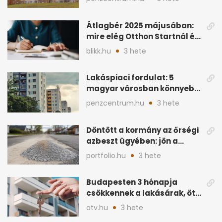
Átlagbér 2025 májusában:
mire elég Otthon Startnál és
hitelnél?
blikk.hu
3 hete
Lakáspiaci fordulat: 5
magyar városban könnyebb
lett lakást venni
penzcentrum.hu
3 hete
Döntött a kormány az őrségi
azbeszt ügyében: jön a
rendezés
portfolio.hu
3 hete
Budapesten 3 hónapja
csökkennek a lakásárak, öt
éve nem volt ilyen
atv.hu
3 hete