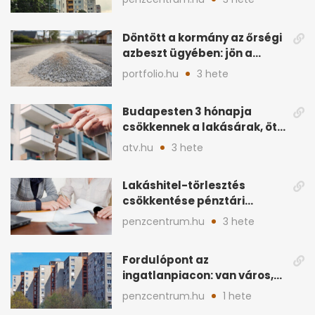
Döntött a kormány az őrségi
azbeszt ügyében: jön a
rendezés
portfolio.hu
3 hete
Budapesten 3 hónapja
csökkennek a lakásárak, öt
éve nem volt ilyen
atv.hu
3 hete
Lakáshitel-törlesztés
csökkentése pénztári
megtakarítással: így
penzcentrum.hu
3 hete
működik
Fordulópont az
ingatlanpiacon: van város,
ahol a vétel már olcsóbb
penzcentrum.hu
1 hete