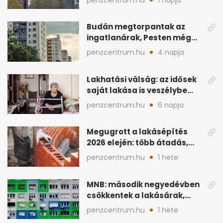
penzcentrum.hu
1 napja
elfogytak a kiadó lakások
Budán megtorpantak az
ingatlanárak, Pesten még
mindig gyors a drágulás
penzcentrum.hu
4 napja
Lakhatási válság: az idősek
saját lakása is veszélybe
kerülhet
penzcentrum.hu
6 napja
Megugrott a lakásépítés
2026 elején: több átadás,
sok új engedély
penzcentrum.hu
1 hete
MNB: második negyedévben
csökkentek a lakásárak,
megtorpant a kereslet
penzcentrum.hu
1 hete