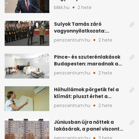
milliós megtakarítás, 5
blikk.hu
2 hete
ingatlan
Sulyok Tamás záró
vagyonnyilatkozata:
ingatlanok és
penzcentrum.hu
2 hete
megtakarítások
Pince- és szuterénlakások
Budapesten: maradnak a
szigorú szabályok
penzcentrum.hu
2 hete
Hőhullámok pörgetik fel a
klímát: pluszt érhet a
lakásban a hűtés
penzcentrum.hu
2 hete
Júniusban újra nőttek a
lakásárak, a panel viszont
lemaradt
penzcentrum.hu
3 hete