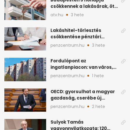
csökkennek a lakásárak, öt
éve nem volt ilyen
atv.hu
3 hete
Lakáshitel-törlesztés
csökkentése pénztári
megtakarítással: így
penzcentrum.hu
3 hete
működik
Fordulópont az
ingatlanpiacon: van város,
ahol a vétel már olcsóbb
penzcentrum.hu
1 hete
OECD: gyorsulhat a magyar
gazdaság, cserébe új
ingatlanadó is felmerül
penzcentrum.hu
2 hete
Sulyok Tamás
vagyonnyilatkozata: 120