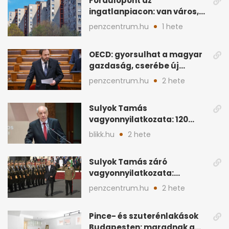
Fordulópont az
ingatlanpiacon: van város,
ahol a vétel már olcsóbb
penzcentrum.hu
1 hete
OECD: gyorsulhat a magyar
gazdaság, cserébe új
ingatlanadó is felmerül
penzcentrum.hu
2 hete
Sulyok Tamás
vagyonnyilatkozata: 120
milliós megtakarítás, 5
blikk.hu
2 hete
ingatlan
Sulyok Tamás záró
vagyonnyilatkozata:
ingatlanok és
penzcentrum.hu
2 hete
megtakarítások
Pince- és szuterénlakások
Budapesten: maradnak a