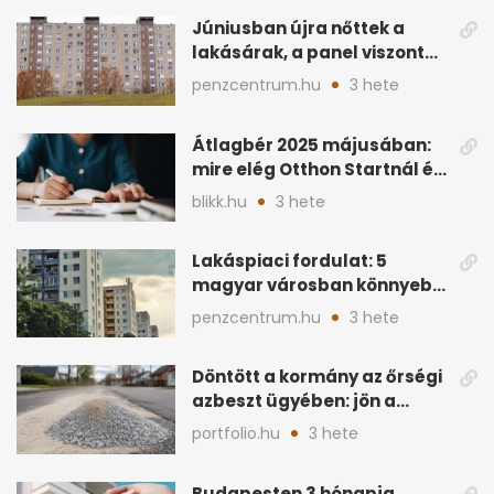
Júniusban újra nőttek a
lakásárak, a panel viszont
lemaradt
penzcentrum.hu
3 hete
Átlagbér 2025 májusában:
mire elég Otthon Startnál és
hitelnél?
blikk.hu
3 hete
Lakáspiaci fordulat: 5
magyar városban könnyebb
lett lakást venni
penzcentrum.hu
3 hete
Döntött a kormány az őrségi
azbeszt ügyében: jön a
rendezés
portfolio.hu
3 hete
Budapesten 3 hónapja