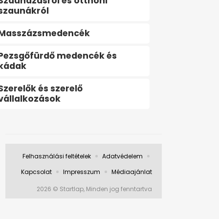
Szaunázásról és otthoni
szaunákról
Masszázsmedencék
Pezsgőfürdő medencék és
kádak
Szerelők és szerelő
vállalkozások
Felhasználási feltételek
Adatvédelem
Kapcsolat
Impresszum
Médiaajánlat
2026 © Startlap, Minden jog fenntartva