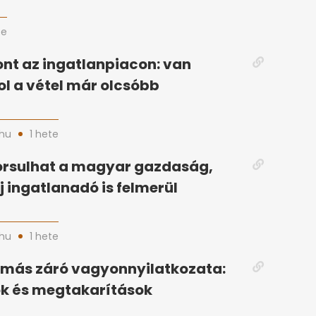
te
nt az ingatlanpiacon: van
ol a vétel már olcsóbb
hu
1 hete
orsulhat a magyar gazdaság,
j ingatlanadó is felmerül
hu
1 hete
amás záró vagyonnyilatkozata:
ok és megtakarítások