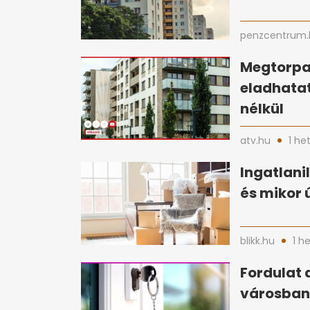
penzcentrum.
Megtorpan
eladhata
nélkül
atv.hu
1 he
Ingatlani
és mikor 
blikk.hu
1 h
Fordulat 
városban 