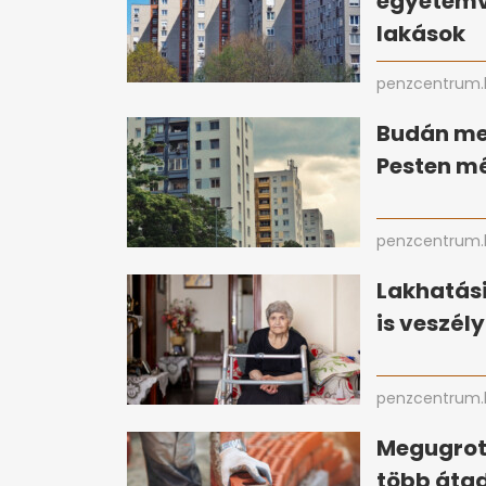
egyetemv
lakások
penzcentrum.
Budán me
Pesten mé
penzcentrum.
Lakhatási
is veszél
penzcentrum.
Megugrott
több átad