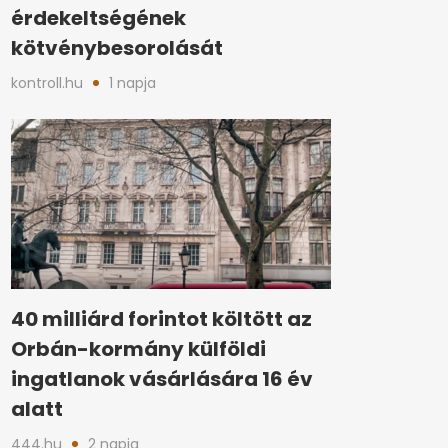
érdekeltségének
kötvénybesorolását
kontroll.hu
1 napja
40 milliárd forintot költött az
Orbán-kormány külföldi
ingatlanok vásárlására 16 év
alatt
444.hu
2 napja