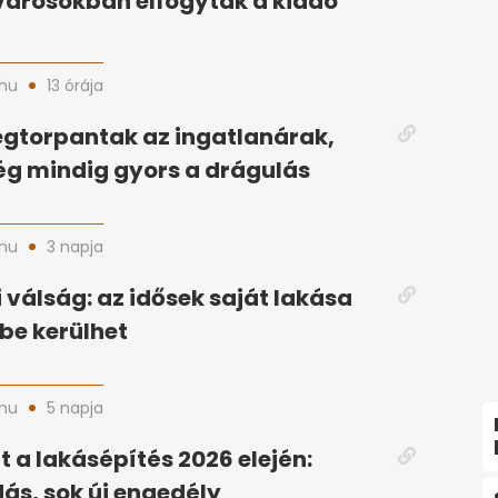
árosokban elfogytak a kiadó
hu
13 órája
gtorpantak az ingatlanárak,
g mindig gyors a drágulás
hu
3 napja
 válság: az idősek saját lakása
ybe kerülhet
hu
5 napja
 a lakásépítés 2026 elején:
ás, sok új engedély