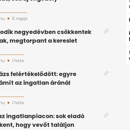
hu
6 napja
odik negyedévben csökkentek
ak, megtorpant a kereslet
hu
1 hete
ázs felértékelődött: egyre
ámít az ingatlan áránál
hu
1 hete
az ingatlanpiacon: sok eladó
kent, hogy vevőt találjon