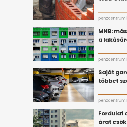
penzcentrum.
MNB: más
a lakásár
penzcentrum.
Saját gar
többet sz
penzcentrum.
Fordulat 
árat csök