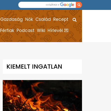
Gazdaság
Nők
Család
Recept
Férfiak
Podcast
Wiki
Hírlevél 💌
KIEMELT INGATLAN
HÍREK