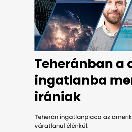
Teheránban a d
ingatlanba men
irániak
Teherán ingatlanpiaca az amerika
váratlanul élénkül.