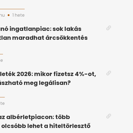
hu
1 hete
ó ingatlanpiac: sok lakás
tlan maradhat árcsökkentés
te
lleték 2026: mikor fizetsz 4%-ot,
úszható meg legálisan?
ete
az albérletpiacon: több
olcsóbb lehet a hiteltörlesztő