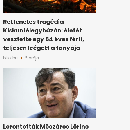
Rettenetes tragédia
Kiskunfélegyházán: életét
vesztette egy 84 éves férfi,
teljesen leégett a tanyája
blikk.hu
5 órája
Lerontották Mészáros Lőrinc