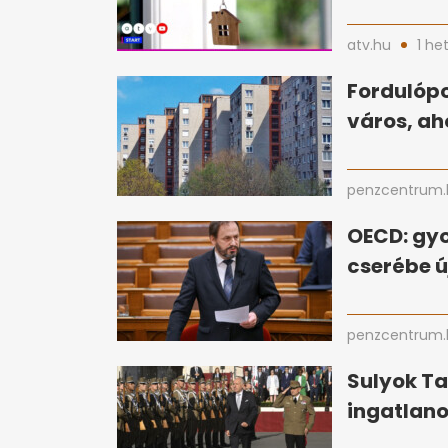
atv.hu
1 he
Fordulópo
város, ah
penzcentrum.
OECD: gy
cserébe ú
penzcentrum.
Sulyok T
ingatlan