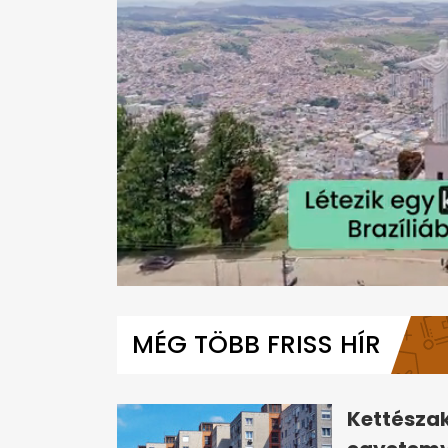
0
seconds
of
MÉG TÖBB FRISS HÍR
1
minute,
32
seconds
Volume
0%
Kettészak