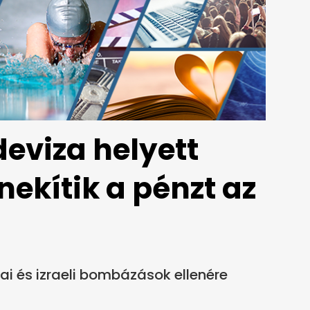
eviza helyett
ekítik a pénzt az
i és izraeli bombázások ellenére