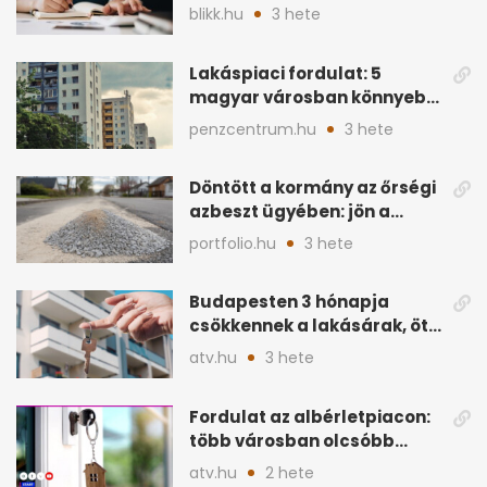
hitelnél?
blikk.hu
3 hete
Lakáspiaci fordulat: 5
magyar városban könnyebb
lett lakást venni
penzcentrum.hu
3 hete
Döntött a kormány az őrségi
azbeszt ügyében: jön a
rendezés
portfolio.hu
3 hete
Budapesten 3 hónapja
csökkennek a lakásárak, öt
éve nem volt ilyen
atv.hu
3 hete
Fordulat az albérletpiacon:
több városban olcsóbb
lehet a hiteltörlesztő
atv.hu
2 hete