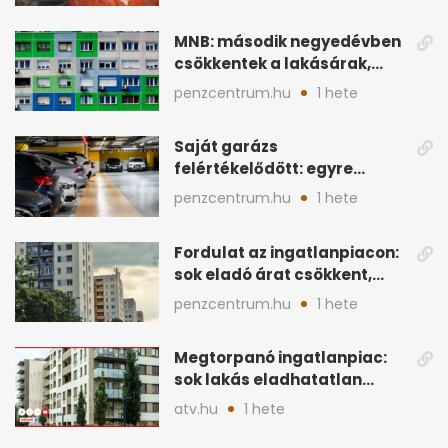
MNB: második negyedévben
csökkentek a lakásárak,
megtorpant a kereslet
penzcentrum.hu
1 hete
Saját garázs
felértékelődött: egyre
többet számít az ingatlan
penzcentrum.hu
1 hete
áránál
Fordulat az ingatlanpiacon:
sok eladó árat csökkent,
hogy vevőt találjon
penzcentrum.hu
1 hete
Megtorpanó ingatlanpiac:
sok lakás eladhatatlan
maradhat árcsökkentés
atv.hu
1 hete
nélkül