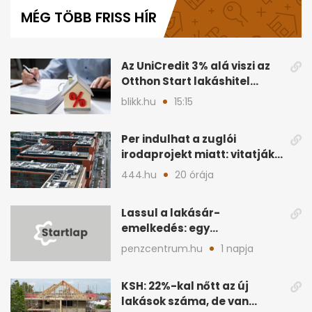
of
MÉG TÖBB FRISS HÍR
59
seconds
Az UniCredit 3% alá viszi az
Otthon Start lakáshitel
kamatát
blikk.hu
15:15
Per indulhat a zuglói
irodaprojekt miatt: vitatják
a 300 milliárdot
444.hu
20 órája
Lassul a lakásár-
emelkedés: egy
vármegyében már
penzcentrum.hu
1 napja
csökkentek az árak
KSH: 22%-kal nőtt az új
lakások száma, de van