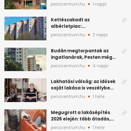
vármegye új építés nélkül
penzcentrum.hu
1 napja
Kettészakadt az
albérletpiac:
egyetemvárosokban
penzcentrum.hu
2 napja
elfogytak a kiadó lakások
Budán megtorpantak az
ingatlanárak, Pesten még
mindig gyors a drágulás
penzcentrum.hu
4 napja
Lakhatási válság: az idősek
saját lakása is veszélybe
kerülhet
penzcentrum.hu
1 hete
Megugrott a lakásépítés
2026 elején: több átadás,
sok új engedély
penzcentrum.hu
1 hete