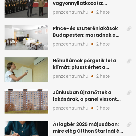
vagyonnyilatkozata:
ingatlanok és
penzcentrum.hu
2 hete
megtakarítások
Pince- és szuterénlakások
Budapesten: maradnak a
szigorú szabályok
penzcentrum.hu
2 hete
Hőhullámok pörgetik fel a
klímát: pluszt érhet a
lakásban a hűtés
penzcentrum.hu
2 hete
Júniusban újra nőttek a
lakásárak, a panel viszont
lemaradt
penzcentrum.hu
3 hete
Átlagbér 2025 májusában:
mire elég Otthon Startnál és