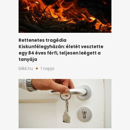
Rettenetes tragédia
Kiskunfélegyházán: életét vesztette
egy 84 éves férfi, teljesen leégett a
tanyája
blikk.hu
1 napja