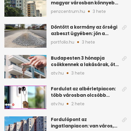
magyar városban könnyebb
lett lakást venni
penzcentrum.hu
3 hete
Döntött a kormány az őrségi
azbeszt ügyében: jön a
rendezés
portfolio.hu
3 hete
Budapesten 3 hónapja
csökkennek a lakásárak, öt
éve nem volt ilyen
atv.hu
3 hete
Fordulat az albérletpiacon:
több városban olcsóbb
lehet a hiteltörlesztő
atv.hu
2 hete
Fordulópont az
ingatlanpiacon: van város,