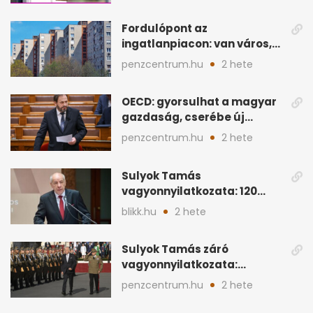
Fordulópont az
ingatlanpiacon: van város,
ahol a vétel már olcsóbb
penzcentrum.hu
2 hete
OECD: gyorsulhat a magyar
gazdaság, cserébe új
ingatlanadó is felmerül
penzcentrum.hu
2 hete
Sulyok Tamás
vagyonnyilatkozata: 120
milliós megtakarítás, 5
blikk.hu
2 hete
ingatlan
Sulyok Tamás záró
vagyonnyilatkozata:
ingatlanok és
penzcentrum.hu
2 hete
megtakarítások