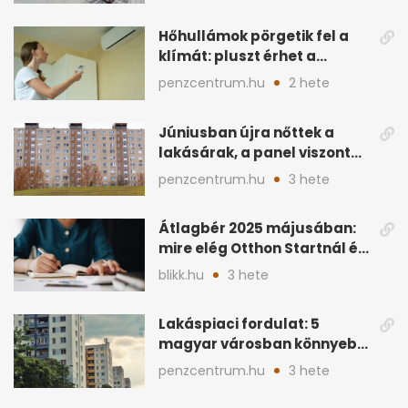
Hőhullámok pörgetik fel a
klímát: pluszt érhet a
lakásban a hűtés
penzcentrum.hu
2 hete
Júniusban újra nőttek a
lakásárak, a panel viszont
lemaradt
penzcentrum.hu
3 hete
Átlagbér 2025 májusában:
mire elég Otthon Startnál és
hitelnél?
blikk.hu
3 hete
Lakáspiaci fordulat: 5
magyar városban könnyebb
lett lakást venni
penzcentrum.hu
3 hete