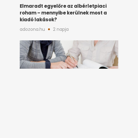
Elmaradt egyelőre az albérletpiaci
roham – mennyibe kerülnek most a
kiadó lakások?
adozona.hu
2 napja
Hatalmas lakáshitel-fordulat jöhet
ősszel Magyarországon: mutatjuk, kik
járnak most nagyon jól
penzcentrum.hu
2 napja