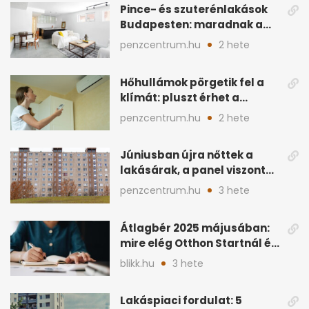
Pince- és szuterénlakások
Budapesten: maradnak a
szigorú szabályok
penzcentrum.hu
2 hete
Hőhullámok pörgetik fel a
klímát: pluszt érhet a
lakásban a hűtés
penzcentrum.hu
2 hete
Júniusban újra nőttek a
lakásárak, a panel viszont
lemaradt
penzcentrum.hu
3 hete
Átlagbér 2025 májusában:
mire elég Otthon Startnál és
hitelnél?
blikk.hu
3 hete
Lakáspiaci fordulat: 5