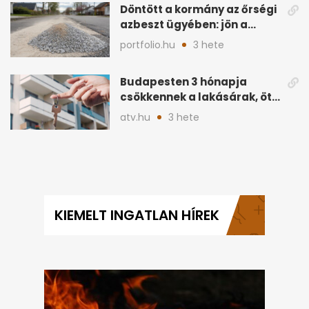
Döntött a kormány az őrségi
azbeszt ügyében: jön a
rendezés
portfolio.hu
3 hete
Budapesten 3 hónapja
csökkennek a lakásárak, öt
éve nem volt ilyen
atv.hu
3 hete
KIEMELT INGATLAN HÍREK