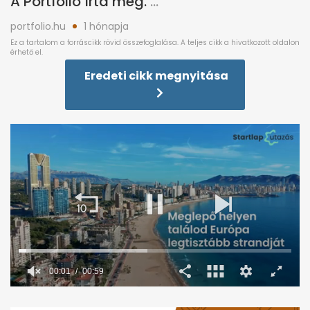
A Portfolio írta meg.
portfolio.hu
1 hónapja
Eredeti cikk megnyitása
0
seconds