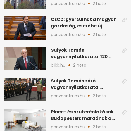
ahol a vétel már olcsóbb
penzcentrum.hu
2 hete
OECD: gyorsulhat a magyar
gazdaság, cserébe új
ingatlanadó is felmerül
penzcentrum.hu
2 hete
Sulyok Tamás
vagyonnyilatkozata: 120
milliós megtakarítás, 5
blikk.hu
2 hete
ingatlan
Sulyok Tamás záró
vagyonnyilatkozata:
ingatlanok és
penzcentrum.hu
2 hete
megtakarítások
Pince- és szuterénlakások
Budapesten: maradnak a
szigorú szabályok
penzcentrum.hu
2 hete