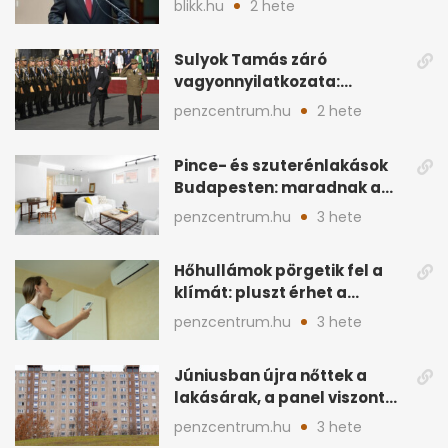
blikk.hu
2 hete
ingatlan
Sulyok Tamás záró
vagyonnyilatkozata:
ingatlanok és
penzcentrum.hu
2 hete
megtakarítások
Pince- és szuterénlakások
Budapesten: maradnak a
szigorú szabályok
penzcentrum.hu
3 hete
Hőhullámok pörgetik fel a
klímát: pluszt érhet a
lakásban a hűtés
penzcentrum.hu
3 hete
Júniusban újra nőttek a
lakásárak, a panel viszont
lemaradt
penzcentrum.hu
3 hete