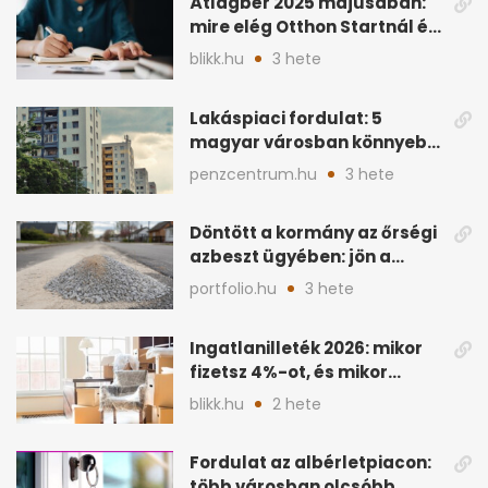
Átlagbér 2025 májusában:
mire elég Otthon Startnál és
hitelnél?
blikk.hu
3 hete
Lakáspiaci fordulat: 5
magyar városban könnyebb
lett lakást venni
penzcentrum.hu
3 hete
Döntött a kormány az őrségi
azbeszt ügyében: jön a
rendezés
portfolio.hu
3 hete
Ingatlanilleték 2026: mikor
fizetsz 4%-ot, és mikor
úszható meg legálisan?
blikk.hu
2 hete
Fordulat az albérletpiacon:
több városban olcsóbb