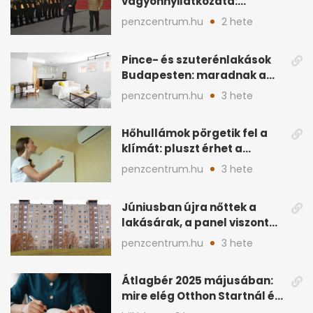
vagyonnyilatkozata:
ingatlanok és
penzcentrum.hu
2 hete
megtakarítások
Pince- és szuterénlakások
Budapesten: maradnak a
szigorú szabályok
penzcentrum.hu
3 hete
Hőhullámok pörgetik fel a
klímát: pluszt érhet a
lakásban a hűtés
penzcentrum.hu
3 hete
Júniusban újra nőttek a
lakásárak, a panel viszont
lemaradt
penzcentrum.hu
3 hete
Átlagbér 2025 májusában:
mire elég Otthon Startnál és
hitelnél?