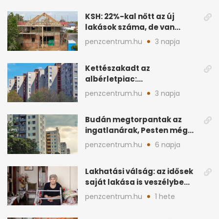
KSH: 22%-kal nőtt az új
lakások száma, de van
vármegye új építés nélkül
penzcentrum.hu
3 napja
Kettészakadt az
albérletpiac:
egyetemvárosokban
penzcentrum.hu
3 napja
elfogytak a kiadó lakások
Budán megtorpantak az
ingatlanárak, Pesten még
mindig gyors a drágulás
penzcentrum.hu
6 napja
Lakhatási válság: az idősek
saját lakása is veszélybe
kerülhet
penzcentrum.hu
1 hete