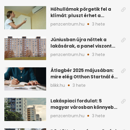
Hőhullámok pörgetik fel a
klímát: pluszt érhet a
lakásban a hűtés
penzcentrum.hu
3 hete
Júniusban újra nőttek a
lakásárak, a panel viszont
lemaradt
penzcentrum.hu
3 hete
Átlagbér 2025 májusában:
mire elég Otthon Startnál és
hitelnél?
blikk.hu
3 hete
Lakáspiaci fordulat: 5
magyar városban könnyebb
lett lakást venni
penzcentrum.hu
3 hete