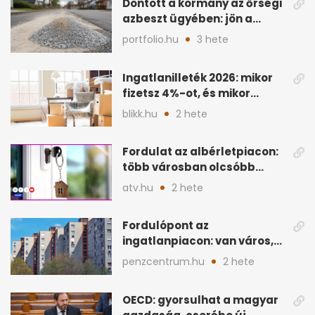
Döntött a kormány az őrségi
azbeszt ügyében: jön a
rendezés
portfolio.hu
3 hete
Ingatlanilleték 2026: mikor
fizetsz 4%-ot, és mikor
úszható meg legálisan?
blikk.hu
2 hete
Fordulat az albérletpiacon:
több városban olcsóbb
lehet a hiteltörlesztő
atv.hu
2 hete
Fordulópont az
ingatlanpiacon: van város,
ahol a vétel már olcsóbb
penzcentrum.hu
2 hete
OECD: gyorsulhat a magyar