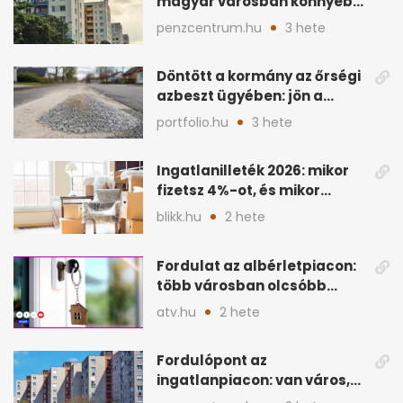
magyar városban könnyebb
lett lakást venni
penzcentrum.hu
3 hete
Döntött a kormány az őrségi
azbeszt ügyében: jön a
rendezés
portfolio.hu
3 hete
Ingatlanilleték 2026: mikor
fizetsz 4%-ot, és mikor
úszható meg legálisan?
blikk.hu
2 hete
Fordulat az albérletpiacon:
több városban olcsóbb
lehet a hiteltörlesztő
atv.hu
2 hete
Fordulópont az
ingatlanpiacon: van város,
ahol a vétel már olcsóbb