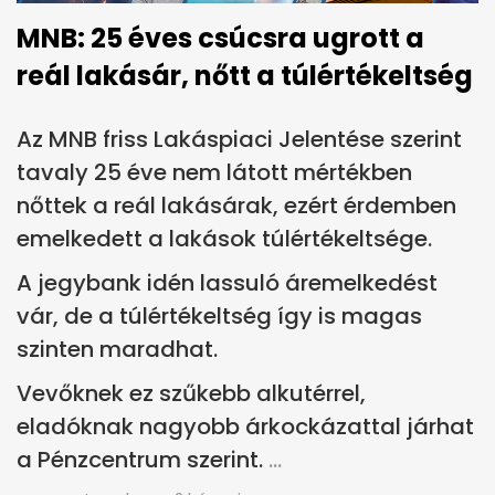
MNB: 25 éves csúcsra ugrott a
reál lakásár, nőtt a túlértékeltség
Az MNB friss Lakáspiaci Jelentése szerint
tavaly 25 éve nem látott mértékben
nőttek a reál lakásárak, ezért érdemben
emelkedett a lakások túlértékeltsége.
A jegybank idén lassuló áremelkedést
vár, de a túlértékeltség így is magas
szinten maradhat.
Vevőknek ez szűkebb alkutérrel,
eladóknak nagyobb árkockázattal járhat
a Pénzcentrum szerint.