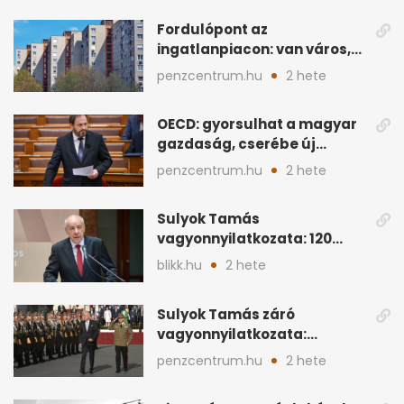
Fordulópont az
ingatlanpiacon: van város,
ahol a vétel már olcsóbb
penzcentrum.hu
2 hete
OECD: gyorsulhat a magyar
gazdaság, cserébe új
ingatlanadó is felmerül
penzcentrum.hu
2 hete
Sulyok Tamás
vagyonnyilatkozata: 120
milliós megtakarítás, 5
blikk.hu
2 hete
ingatlan
Sulyok Tamás záró
vagyonnyilatkozata:
ingatlanok és
penzcentrum.hu
2 hete
megtakarítások