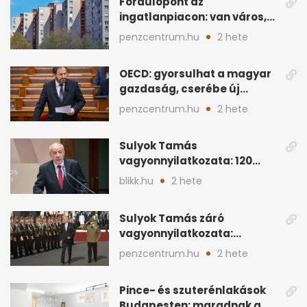
Fordulópont az
ingatlanpiacon: van város,
ahol a vétel már olcsóbb
penzcentrum.hu
2 hete
OECD: gyorsulhat a magyar
gazdaság, cserébe új
ingatlanadó is felmerül
penzcentrum.hu
2 hete
Sulyok Tamás
vagyonnyilatkozata: 120
milliós megtakarítás, 5
blikk.hu
2 hete
ingatlan
Sulyok Tamás záró
vagyonnyilatkozata:
ingatlanok és
penzcentrum.hu
2 hete
megtakarítások
Pince- és szuterénlakások
Budapesten: maradnak a