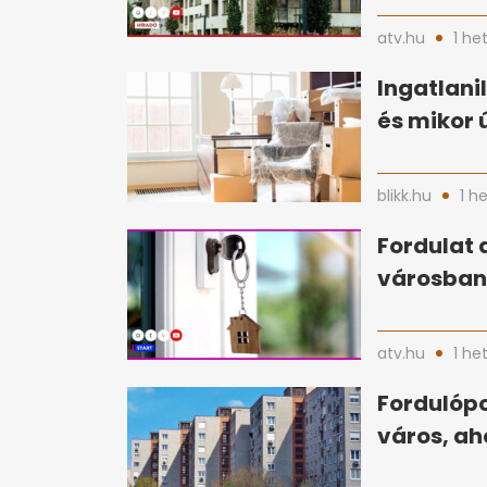
atv.hu
1 he
Ingatlani
és mikor 
blikk.hu
1 h
Fordulat 
városban 
atv.hu
1 he
Fordulópo
város, ah