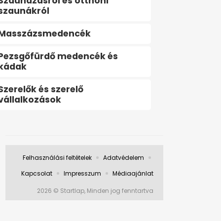
Szaunázásról és otthoni
szaunákról
Masszázsmedencék
Pezsgőfürdő medencék és
kádak
Szerelők és szerelő
vállalkozások
Felhasználási feltételek
Adatvédelem
Kapcsolat
Impresszum
Médiaajánlat
2026 © Startlap, Minden jog fenntartva