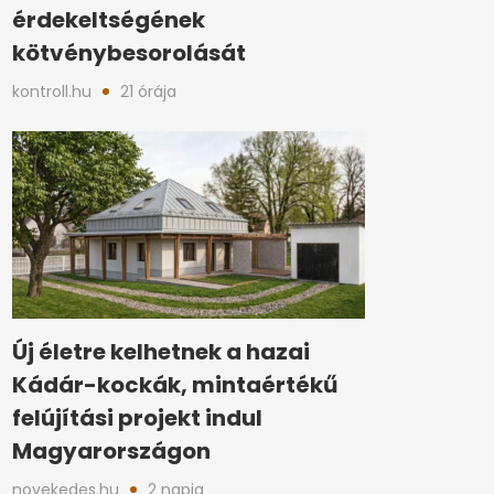
érdekeltségének
kötvénybesorolását
kontroll.hu
21 órája
Új életre kelhetnek a hazai
Kádár-kockák, mintaértékű
felújítási projekt indul
Magyarországon
novekedes.hu
2 napja