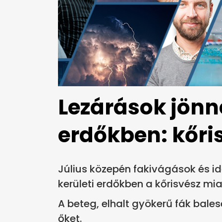
Lezárások jönne
erdőkben: kőri
Július közepén fakivágások és i
kerületi erdőkben a kőrisvész mia
A beteg, elhalt gyökerű fák balese
őket.