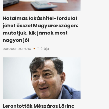
Hatalmas lakáshitel-fordulat
jöhet ősszel Magyarországon:
mutatjuk, kik járnak most
nagyon jól
penzcentrum.hu
11 órája
Lerontották Mészáros Lőrinc