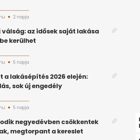
hu
2 napja
 válság: az idősek saját lakása
ybe kerülhet
hu
5 napja
 a lakásépítés 2026 elején:
ás, sok új engedély
hu
5 napja
odik negyedévben csökkentek
ak, megtorpant a kereslet