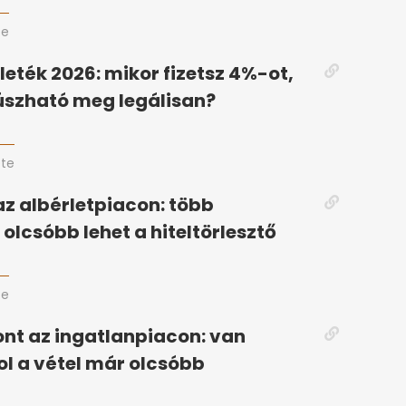
te
lleték 2026: mikor fizetsz 4%-ot,
úszható meg legálisan?
ete
az albérletpiacon: több
olcsóbb lehet a hiteltörlesztő
te
nt az ingatlanpiacon: van
ol a vétel már olcsóbb