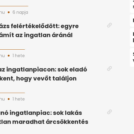
hu
6 napja
ázs felértékelődött: egyre
ámít az ingatlan áránál
hu
1 hete
az ingatlanpiacon: sok eladó
kent, hogy vevőt találjon
hu
1 hete
ó ingatlanpiac: sok lakás
tlan maradhat árcsökkentés