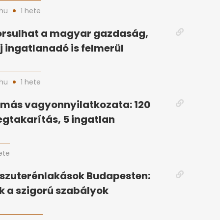
hu
1 hete
orsulhat a magyar gazdaság,
j ingatlanadó is felmerül
hu
1 hete
amás vagyonnyilatkozata: 120
egtakarítás, 5 ingatlan
ete
 szuterénlakások Budapesten:
 a szigorú szabályok