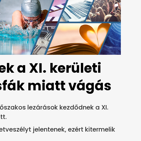
k a XI. kerületi
sfák miatt vágás
dőszakos lezárások kezdődnek a XI.
tt.
tveszélyt jelentenek, ezért kitermelik