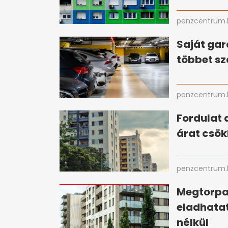
penzcentrum.
Saját gar
többet sz
penzcentrum.
Fordulat 
árat csök
penzcentrum.
Megtorpan
eladhata
nélkül