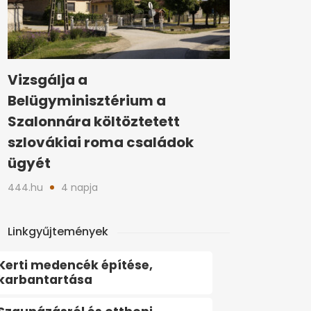
Vizsgálja a
Belügyminisztérium a
Szalonnára költöztetett
szlovákiai roma családok
ügyét
444.hu
4 napja
Linkgyűjtemények
Kerti medencék építése,
karbantartása