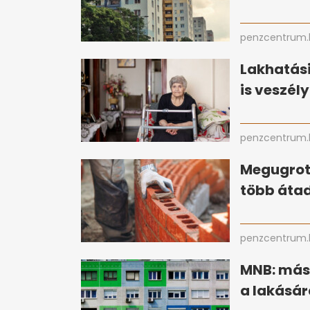
penzcentrum.
Lakhatási
is veszél
penzcentrum.
Megugrott
több átad
penzcentrum.
MNB: más
a lakásár