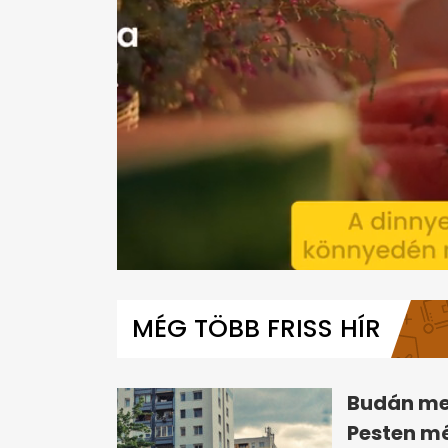
0
seconds
of
MÉG TÖBB FRISS HÍR
1
minute,
28
seconds
Volume
0%
Budán me
Pesten mé