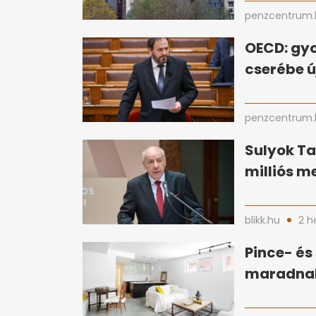
penzcentrum.
OECD: gy
cserébe ú
penzcentrum.
Sulyok T
milliós m
blikk.hu
2 h
Pince- és
maradnak