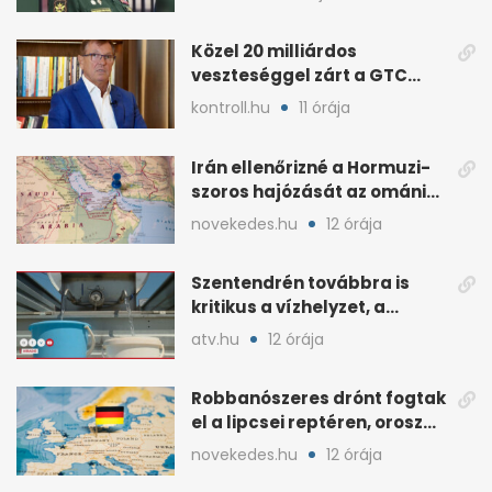
Közel 20 milliárdos
veszteséggel zárt a GTC
Origine a 2025-ös évben
kontroll.hu
11 órája
Irán ellenőrizné a Hormuzi-
szoros hajózását az ománi
megállapodás után
novekedes.hu
12 órája
Szentendrén továbbra is
kritikus a vízhelyzet, a
honvédség szállít
atv.hu
12 órája
Robbanószeres drónt fogtak
el a lipcsei reptéren, orosz
szál gyanúja
novekedes.hu
12 órája