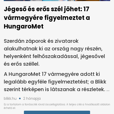
Jégeső és erős szél jöhet: 17
vármegyére figyelmeztet a
HungaroMet
Szerdán záporok és zivatarok
alakulhatnak ki az ország nagy részén,
helyenként felhőszakadással, jégesővel
és erős széllel.
A HungaroMet 17 vármegyére adott ki
legalább egyféle figyelmeztetést; a Blikk
szerint térképen is látszanak a részletek.
blikk.hu
2 hónapja