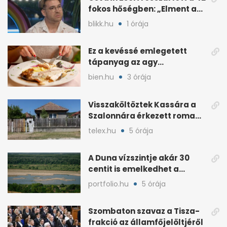
fokos hőségben: „Elment a
kép”
blikk.hu
1 órája
Ez a kevéssé emlegetett
tápanyag az agy
működéséhez is kell
bien.hu
3 órája
Visszaköltöztek Kassára a
Szalonnára érkezett roma
családok
telex.hu
5 órája
A Duna vízszintje akár 30
centit is emelkedhet a
nyugati esők után
portfolio.hu
5 órája
Szombaton szavaz a Tisza-
frakció az államfőjelöltjéről