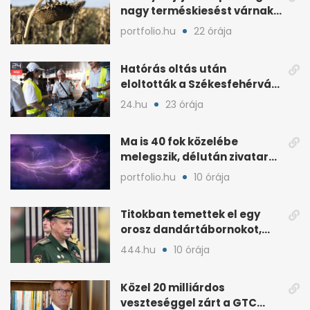
nagy terméskiesést várnak
a gazdák
portfolio.hu
22 órája
Hatórás oltás után
eloltották a Székesfehérvár
melletti tüzet
24.hu
23 órája
Ma is 40 fok közelébe
melegszik, délután zivatar
és viharos szél jöhet
portfolio.hu
10 órája
Titokban temettek el egy
orosz dandártábornokot,
Csajko barátját
444.hu
10 órája
Közel 20 milliárdos
veszteséggel zárt a GTC