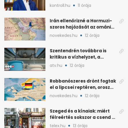
Origine a 2025-ös évben
kontroll.hu
11 órája
Irán ellenőrizné a Hormuzi-
szoros hajózását az ománi
megállapodás után
novekedes.hu
12 órája
Szentendrén továbbra is
kritikus a vízhelyzet, a
honvédség szállít
atv.hu
12 órája
Robbanószeres drónt fogtak
el a lipcsei reptéren, orosz
szál gyanúja
novekedes.hu
12 órája
Szeged és a kínaiak: miért
félreértés sokszor a csend a
hétköznapokban?
telex.hu
13 órája