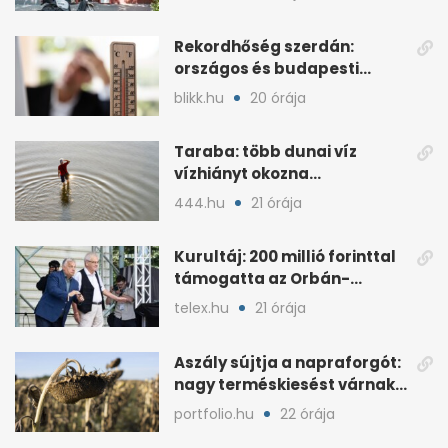
Rekordhőség szerdán:
országos és budapesti
melegcsúcsok dőltek meg
blikk.hu
20 órája
Taraba: több dunai víz
vízhiányt okozna
Szlovákiában
444.hu
21 órája
Kurultáj: 200 millió forinttal
támogatta az Orbán-
kormány a rendezvényt
telex.hu
21 órája
Aszály sújtja a napraforgót:
nagy terméskiesést várnak
a gazdák
portfolio.hu
22 órája