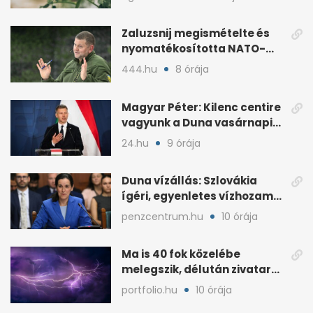
Zaluzsnij megismételte és
nyomatékosította NATO-
kritikáját
444.hu
8 órája
Magyar Péter: Kilenc centire
vagyunk a Duna vasárnapi
mélypontjától
24.hu
9 órája
Duna vízállás: Szlovákia
ígéri, egyenletes vízhozam
jön Magyarországra
penzcentrum.hu
10 órája
Ma is 40 fok közelébe
melegszik, délután zivatar
és viharos szél jöhet
portfolio.hu
10 órája