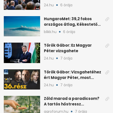
24.hu
6 órája
HungaroMet: 39,2 fokos
országos átlag, Kékestetőn
hajszál híján rekord
blikk.hu
6 órája
Török Gábor: Ez Magyar
Péter vizsgahete
24.hu
7 órája
Török Gábor: Vizsgahetéhez
ért Magyar Péter, most
minden róla szól
24.hu
7 órája
Zöld marad a paradicsom?
A tartós hőstressz
késleltetheti az érést
agroforum.hu
7 órája