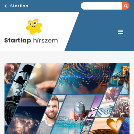
Startlap