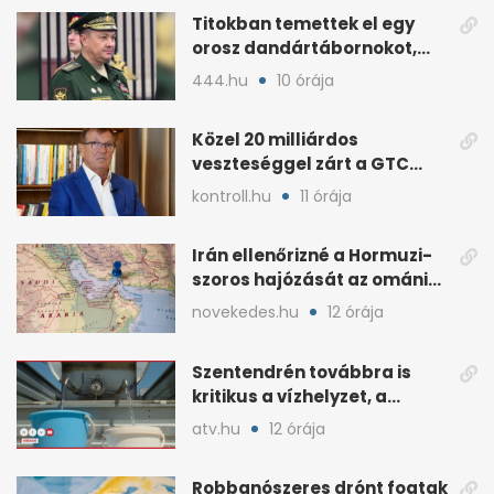
Titokban temettek el egy
orosz dandártábornokot,
Csajko barátját
444.hu
10 órája
Közel 20 milliárdos
veszteséggel zárt a GTC
Origine a 2025-ös évben
kontroll.hu
11 órája
Irán ellenőrizné a Hormuzi-
szoros hajózását az ománi
megállapodás után
novekedes.hu
12 órája
Szentendrén továbbra is
kritikus a vízhelyzet, a
honvédség szállít
atv.hu
12 órája
Robbanószeres drónt fogtak