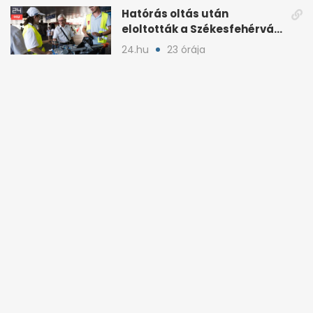
Hatórás oltás után
eloltották a Székesfehérvár
melletti tüzet
24.hu
23 órája
HANGOS LAPSZEMLE