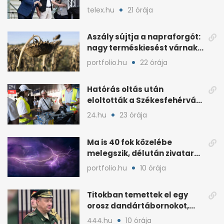
kormány a rendezvényt
telex.hu
21 órája
Aszály sújtja a napraforgót:
nagy terméskiesést várnak
a gazdák
portfolio.hu
22 órája
Hatórás oltás után
eloltották a Székesfehérvár
melletti tüzet
24.hu
23 órája
Ma is 40 fok közelébe
melegszik, délután zivatar
és viharos szél jöhet
portfolio.hu
10 órája
Titokban temettek el egy
orosz dandártábornokot,
Csajko barátját
444.hu
10 órája