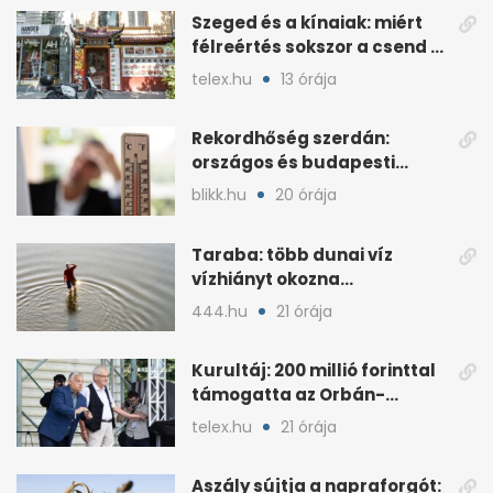
Szeged és a kínaiak: miért
félreértés sokszor a csend a
hétköznapokban?
telex.hu
13 órája
Rekordhőség szerdán:
országos és budapesti
melegcsúcsok dőltek meg
blikk.hu
20 órája
Taraba: több dunai víz
vízhiányt okozna
Szlovákiában
444.hu
21 órája
Kurultáj: 200 millió forinttal
támogatta az Orbán-
kormány a rendezvényt
telex.hu
21 órája
Aszály sújtja a napraforgót: