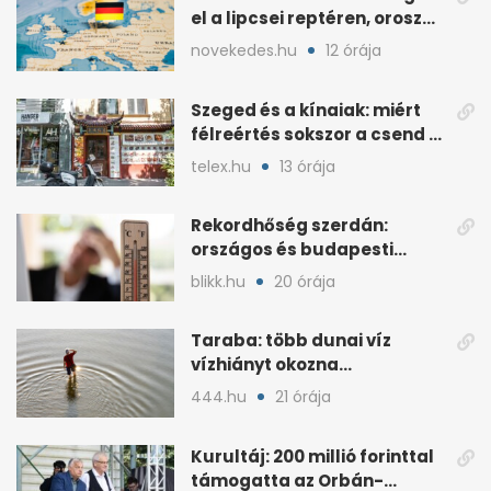
el a lipcsei reptéren, orosz
szál gyanúja
novekedes.hu
12 órája
Szeged és a kínaiak: miért
félreértés sokszor a csend a
hétköznapokban?
telex.hu
13 órája
Rekordhőség szerdán:
országos és budapesti
melegcsúcsok dőltek meg
blikk.hu
20 órája
Taraba: több dunai víz
vízhiányt okozna
Szlovákiában
444.hu
21 órája
Kurultáj: 200 millió forinttal
támogatta az Orbán-