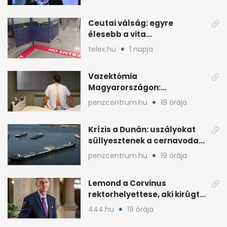
Ceutai válság: egyre
élesebb a vita
Spanyolország és
telex.hu
1 napja
Olaszország között
Vazektómia
Magyarországon:
magánban is akár egy év a
penzcentrum.hu
18 órája
várólista
Krízis a Dunán: uszályokat
süllyesztenek a cernavodai
atomerőműért
penzcentrum.hu
19 órája
Lemond a Corvinus
rektorhelyettese, aki kirúgta
Ádám Zoltánt
444.hu
19 órája