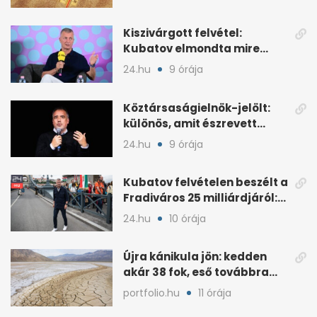
Kiszivárgott felvétel:
Kubatov elmondta mire
ment el a Fradiváros 25
24.hu
9 órája
milliárd forintja
Köztársaságielnök-jelölt:
különös, amit észrevett
Török Gábor
24.hu
9 órája
Kubatov felvételen beszélt a
Fradiváros 25 milliárdjáról:
mire ment el
24.hu
10 órája
Újra kánikula jön: kedden
akár 38 fok, eső továbbra
sem várható
portfolio.hu
11 órája