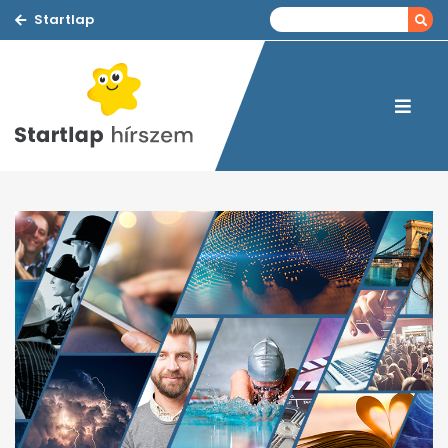
Startlap