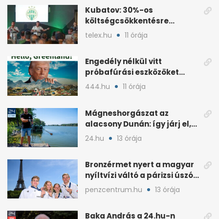
Kubatov: 30%-os
költségcsökkentésre
készülhet a Ferencváros
telex.hu
11 órája
Engedély nélkül vitt
próbafúrási eszközöket
partra a Trump-közeli cég
444.hu
11 órája
Grönlandon
Mágneshorgászat az
alacsony Dunán: így járj el,
ha robbanószert találsz
24.hu
13 órája
Bronzérmet nyert a magyar
nyíltvízi váltó a párizsi úszó
Eb-n
penzcentrum.hu
13 órája
Baka András a 24.hu-n