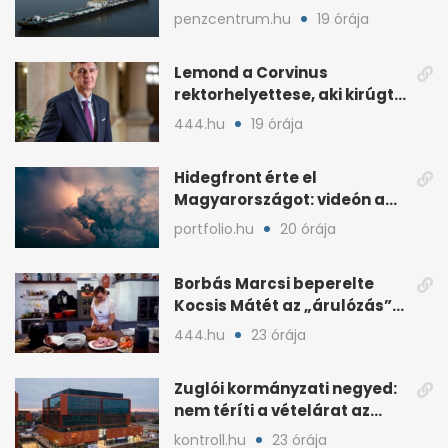
atomerőműért
penzcentrum.hu
19 órája
Lemond a Corvinus
rektorhelyettese, aki kirúgta
Ádám Zoltánt
444.hu
19 órája
Hidegfront érte el
Magyarországot: videón a
látványos időjárásváltás
portfolio.hu
20 órája
Borbás Marcsi beperelte
Kocsis Mátét az „árulózás”
miatt
444.hu
23 órája
Zuglói kormányzati negyed:
nem téríti a vételárat az
ingatlanfejlesztő
kontroll.hu
23 órája