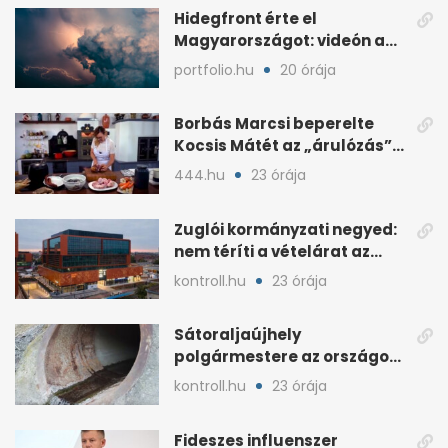
Hidegfront érte el
Magyarországot: videón a
látványos időjárásváltás
portfolio.hu
20 órája
Borbás Marcsi beperelte
Kocsis Mátét az „árulózás”
miatt
444.hu
23 órája
Zuglói kormányzati negyed:
nem téríti a vételárat az
ingatlanfejlesztő
kontroll.hu
23 órája
Sátoraljaújhely
polgármestere az országos
hír miatt támadt
kontroll.hu
23 órája
képviselőre
Fideszes influenszer