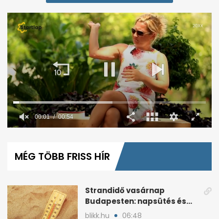
00:02
00:54
0
seconds
of
MÉG TÖBB FRISS HÍR
54
seconds
Strandidő vasárnap
Budapesten: napsütés és
akár 33 fok is jöhet
blikk.hu
06:48