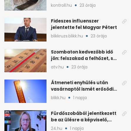
hír miatt támadt
kontroll.hu
23 órája
képviselőre
Fideszes influenszer
jelentette fel Magyar Pétert
blikkruzs.blikk.hu
23 órája
Szombaton kedvezőbb idő
jön: felszakad a felhőzet, sok
napsütéssel
atv.hu
23 órája
Átmeneti enyhülés után
vasárnaptól ismét erősödik
a hőség
blikk.hu
1 napja
Fürdőszobából jelentkezett
be az ülésre a képviselő,
árny tűnt fel mögötte
24.hu
1 napja