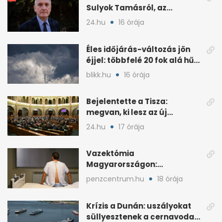
Sulyok Tamásról, az
alkotmányról és a Tiszáról
24.hu
16 órája
Éles időjárás-változás jön
éjjel: többfelé 20 fok alá hűl
a levegő
blikk.hu
16 órája
Bejelentette a Tisza:
megvan, ki lesz az új
köztársasági elnök
24.hu
17 órája
Vazektómia
Magyarországon:
magánban is akár egy év a
penzcentrum.hu
18 órája
várólista
Krízis a Dunán: uszályokat
süllyesztenek a cernavodai