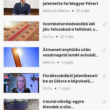
jelentette fel Magyar Pétert
blikkruzs.blikk.hu
23 órája
Szombaton kedvezőbb idő
jön: felszakad a felhőzet, sok
napsütéssel
atv.hu
23 órája
Átmeneti enyhülés után
vasárnaptól ismét erősödik
a hőség
blikk.hu
1 napja
Fürdőszobából jelentkezett
be az ülésre a képviselő,
árny tűnt fel mögötte
24.hu
1 napja
Ceutai válság: egyre
élesebb a vita