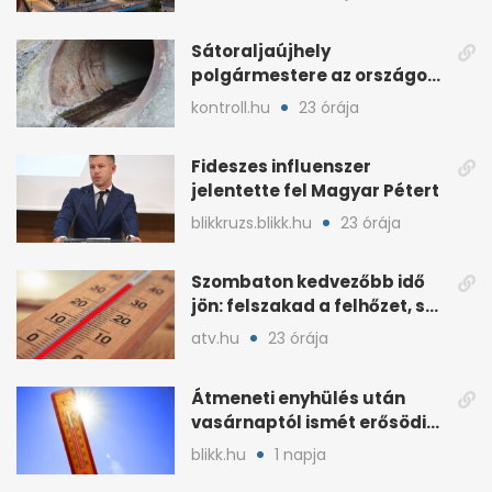
Sátoraljaújhely
polgármestere az országos
hír miatt támadt
kontroll.hu
23 órája
képviselőre
Fideszes influenszer
jelentette fel Magyar Pétert
blikkruzs.blikk.hu
23 órája
Szombaton kedvezőbb idő
jön: felszakad a felhőzet, sok
napsütéssel
atv.hu
23 órája
Átmeneti enyhülés után
vasárnaptól ismét erősödik
a hőség
blikk.hu
1 napja