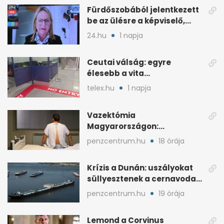
Fürdőszobából jelentkezett
be az ülésre a képviselő,
árny tűnt fel mögötte
24.hu
1 napja
Ceutai válság: egyre
élesebb a vita
Spanyolország és
telex.hu
1 napja
Olaszország között
Vazektómia
Magyarországon:
magánban is akár egy év a
penzcentrum.hu
18 órája
várólista
Krízis a Dunán: uszályokat
süllyesztenek a cernavodai
atomerőműért
penzcentrum.hu
19 órája
Lemond a Corvinus